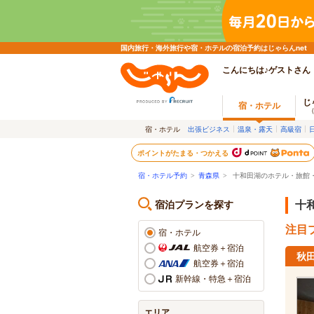
国内旅行・海外旅行や宿・ホテルの宿泊予約はじゃらんnet
こんにちは♪ゲストさん
じ
宿・ホテル
宿・ホテル
出張ビジネス
温泉・露天
高級宿
ポイントがたまる・つかえる
宿・ホテル予約
>
青森県
>
十和田湖のホテル・旅館
宿泊プランを探す
十
注目プ
宿・ホテル
航空券＋宿泊
秋
航空券＋宿泊
新幹線・特急＋宿泊
エリア