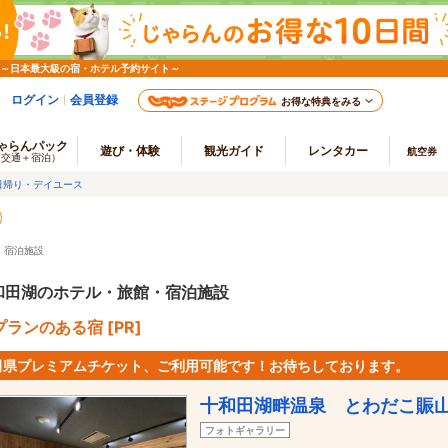
 ～日本最大級の宿・ホテル予約サイト～
ログイン
会員登録
お得な特典をみる
ゃらんパック
遊び・体験
観光ガイド
レンタカー
航空券
（交通＋宿泊）
日帰り・デイユース
・宿泊施設
和田湖のホテル・旅館・宿泊施設
ランのある宿 [PR]
田県プレミアムチケット、ご利用可能です！お待ちしております。
十和田湖畔温泉 とわだこ賑
フォトギャラリー