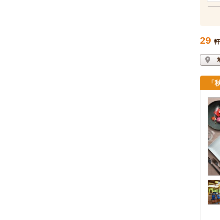
29
軒
「