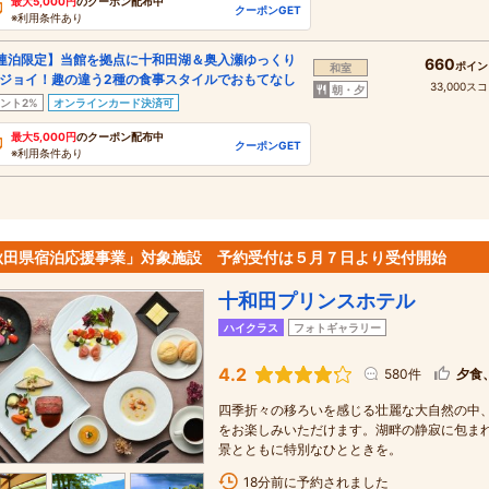
最大5,000円
のクーポン配布中
クーポンGET
※利用条件あり
連泊限定】当館を拠点に十和田湖＆奥入瀬ゆっくり
660
ポイン
和室
ジョイ！趣の違う2種の食事スタイルでおもてなし
33,000ス
朝・夕
ント2%
オンラインカード決済可
最大5,000円
のクーポン配布中
クーポンGET
※利用条件あり
秋田県宿泊応援事業」対象施設 予約受付は５月７日より受付開始
十和田プリンスホテル
ハイクラス
フォトギャラリー
4.2
580件
夕食
四季折々の移ろいを感じる壮麗な大自然の中
をお楽しみいただけます。湖畔の静寂に包ま
景とともに特別なひとときを。
18分前に予約されました