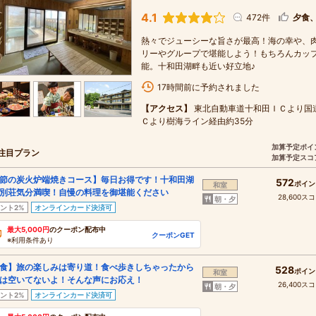
4.1
472件
夕食
熱々でジューシーな旨さが最高！海の幸や、
リーやグループで堪能しよう！もちろんカップル
能。十和田湖畔も近い好立地♪
17時間前に予約されました
【アクセス】
東北自動車道十和田ＩＣより国道
Ｃより樹海ライン経由約35分
加算予定ポイ
注目プラン
加算予定スコ
節の炭火炉端焼きコース】毎日お得です！十和田湖
572
ポイン
和室
別荘気分満喫！自慢の料理を御堪能ください
28,600ス
朝・夕
ント2%
オンラインカード決済可
最大5,000円
のクーポン配布中
クーポンGET
※利用条件あり
食】旅の楽しみは寄り道！食べ歩きしちゃったから
528
ポイン
和室
は空いてないよ！そんな声にお応え！
26,400ス
朝・夕
ント2%
オンラインカード決済可