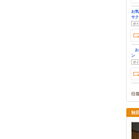
お気
サク
ポイ
おス
ン
ポイ
往
秋