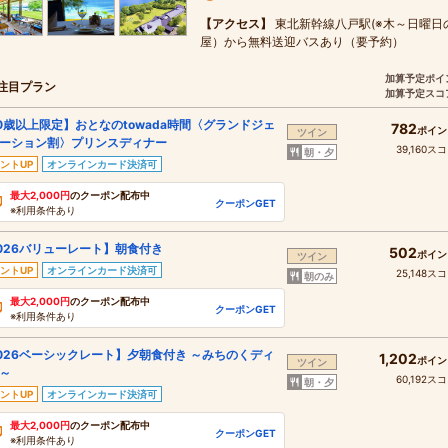
【アクセス】
東北新幹線八戸駅(※木～日曜日
屋）から無料送迎バスあり（要予約）
加算予定ポイ
注目プラン
加算予定スコ
0歳以上限定】おとなのtowada時間〈グランドジェ
782
ポイン
ツイン
ーション割〉プリンスディナー
39,160ス
朝・夕
ントUP
オンラインカード決済可
最大2,000円
のクーポン配布中
クーポンGET
※利用条件あり
026バリューレート】朝食付き
502
ポイン
ツイン
ントUP
オンラインカード決済可
25,148ス
朝のみ
最大2,000円
のクーポン配布中
クーポンGET
※利用条件あり
026ベーシックレート】夕朝食付き ～みちのくディ
1,202
ポイン
ツイン
～
60,192ス
朝・夕
ントUP
オンラインカード決済可
最大2,000円
のクーポン配布中
クーポンGET
※利用条件あり