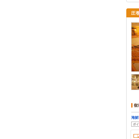
圧
宿
海鮮
ポイ