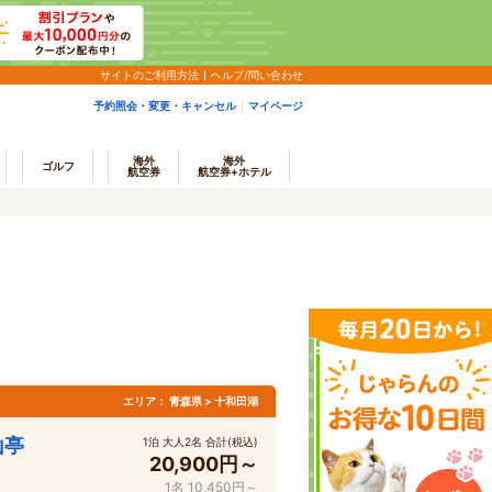
サイトのご利用方法
ヘルプ/問い合わせ
予約照会・変更・キャンセル
マイページ
海外
海外
ゴルフ
航空券
航空券+ホテル
エリア：
青森県 > 十和田湖
山亭
1泊 大人2名 合計(税込)
20,900円～
1名 10,450円～