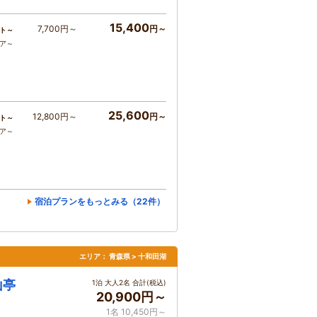
15,400
7,700円～
円～
ト～
コア～
25,600
12,800円～
円～
ト～
コア～
宿泊プランをもっとみる（22件）
エリア：
青森県 > 十和田湖
山亭
1泊 大人2名 合計(税込)
20,900円～
1名 10,450円～