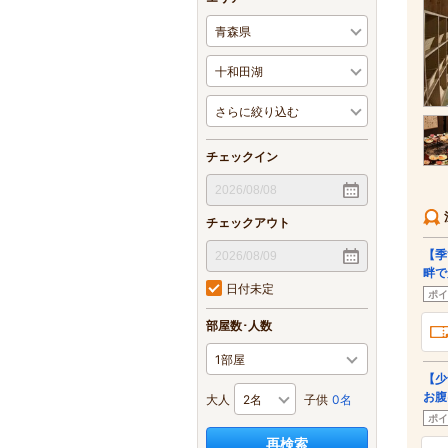
チェックイン
チェックアウト
【季
畔で
日付未定
ポイ
部屋数･人数
【少
お腹
大人
子供
0名
ポイ
再検索