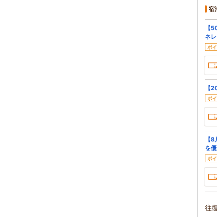
宿
【5
ネレ
ポイ
【2
ポイ
【8
を優
ポイ
往