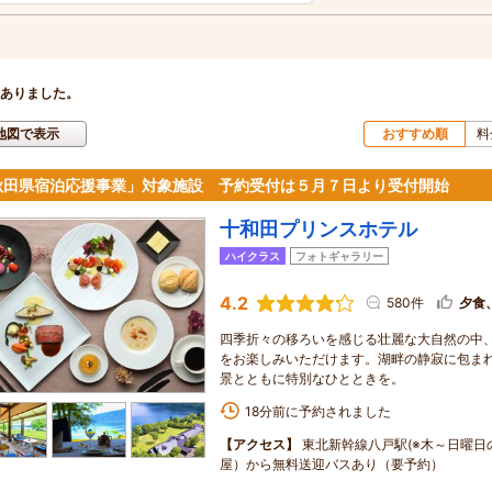
ありました。
地図で表示
おすすめ順
料
秋田県宿泊応援事業」対象施設 予約受付は５月７日より受付開始
十和田プリンスホテル
ハイクラス
フォトギャラリー
4.2
580件
夕食
四季折々の移ろいを感じる壮麗な大自然の中
をお楽しみいただけます。湖畔の静寂に包ま
景とともに特別なひとときを。
18分前に予約されました
【アクセス】
東北新幹線八戸駅(※木～日曜日
屋）から無料送迎バスあり（要予約）