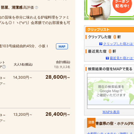
、部屋、清潔感
高評価
肉の旨味を存分に味わえる炉端料理をファミ
も◎！ヽ(^o^)丿会席膳でのお部屋食も可
0
クリップした宿とは
103号線経由約45分、小坂Ｉ
MAP
0
最近見た宿とは
合計
(税込)
ント
大人1名
(税込)
ア
1泊 大人2名
28,600
14,300円～
円～
ト～
コア～
MAPを表示
26,400
13,200円～
円～
ト～
コア～
青森県の宿・ホテル[PR
十和田シティホテル（旅館しも