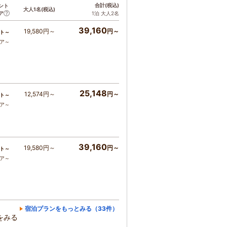
合計
(税込)
ント
大人1名
(税込)
ア
1泊 大人2名
39,160
19,580円～
円～
ト～
コア～
25,148
12,574円～
円～
ト～
コア～
39,160
19,580円～
円～
ト～
コア～
宿泊プランをもっとみる（33件）
をみる