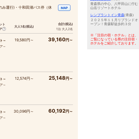
青森県の中心、八甲田山に佇む
のみ運行)・十和田湖バス停（休
山岳リゾートホテル
MAP
レンブラントイン青森
(青森)
２０２５年１１月リブランドオ
ープン！青森駅徒歩約３分
合計
(税込)
ント
大人1名
(税込)
ア
1泊 大人2名
※「注目の宿・ホテル」とは、
39,160
ご覧になっている県の注目宿・
19,580円～
円～
ト～
ホテルをご紹介しております。
コア～
25,148
12,574円～
円～
ト～
コア～
60,192
30,096円～
円～
ト～
コア～