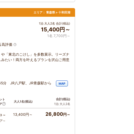
エリア：
青森県 > 十和田湖
1泊 大人2名 合計(税込)
15,400円～
1名 7,700円～
呂
高評価
」や「東北のこけし」を多数展示。リーズナ
しみたい！両方を叶えるプランを沢山ご用意
5分 JR八戸駅、JR青森駅から
MAP
合計
(税込)
ント
大人1名
(税込)
ア
1泊 大人2名
26,800
13,400円～
円～
ト～
コア～