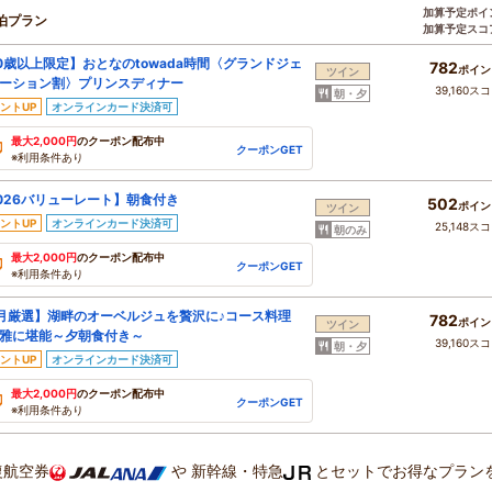
加算予定ポイ
泊プラン
加算予定スコ
0歳以上限定】おとなのtowada時間〈グランドジェ
782
ポイン
ツイン
ーション割〉プリンスディナー
39,160ス
朝・夕
ントUP
オンラインカード決済可
最大2,000円
のクーポン配布中
クーポンGET
※利用条件あり
026バリューレート】朝食付き
502
ポイン
ツイン
ントUP
オンラインカード決済可
25,148ス
朝のみ
最大2,000円
のクーポン配布中
クーポンGET
※利用条件あり
月厳選】湖畔のオーベルジュを贅沢に♪コース料理
782
ポイン
ツイン
雅に堪能～夕朝食付き～
39,160ス
朝・夕
ントUP
オンラインカード決済可
最大2,000円
のクーポン配布中
クーポンGET
※利用条件あり
復航空券
や
新幹線・特急
とセットでお得なプラン