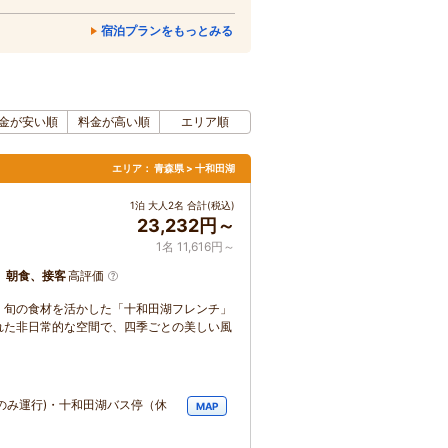
宿泊プランをもっとみる
金が安い順
料金が高い順
エリア順
エリア：
青森県 > 十和田湖
1泊 大人2名 合計(税込)
23,232円～
1名 11,616円～
、朝食、接客
高評価
、旬の食材を活かした「十和田湖フレンチ」
れた非日常的な空間で、四季ごとの美しい風
のみ運行)・十和田湖バス停（休
MAP