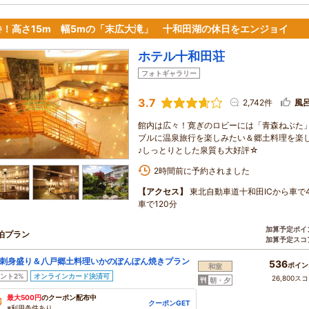
巻！高さ15m 幅5mの「末広大滝」 十和田湖の休日をエンジョイ
ホテル十和田荘
フォトギャラリー
3.7
2,742件
風
館内は広々！寛ぎのロビーには「青森ねぶた
ブルに温泉旅行を楽しみたい＆郷土料理を楽
♪しっとりとした泉質も大好評☆
2時間前に予約されました
【アクセス】
東北自動車道十和田ICから車で4
車で120分
加算予定ポイ
泊プラン
加算予定スコ
刺身盛り＆八戸郷土料理いかのぽんぽん焼きプラン
536
ポイン
和室
ント2%
オンラインカード決済可
26,800ス
朝・夕
最大500円
のクーポン配布中
クーポンGET
※利用条件あり