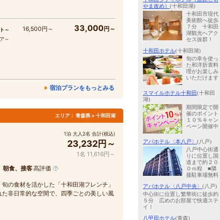
やま改め）
(十和田湖)
十和田市現代
美術館へ徒歩
33,000
７分 十和田
16,500円～
円～
ト～
湖観光へアク
コア～
セス抜群！
十和田ホテル
(十和田湖)
旬の幸を使っ
た和洋折衷料
理がお楽しみ
いただけます
宿泊プランをもっとみる
スマイルホテル十和田
(十和田
湖)
期間限定で開
催のポイント
エリア：
青森県 > 十和田湖
１０％キャン
ペーン開催中
1泊 大人2名 合計(税込)
アパホテル〈本八戸〉
(八戸)
23,232円～
八戸中心街通
1名 11,616円～
りに位置し国
道まで約２０
、朝食、接客
高評価
０ｍ程 ■隣
接駐車場無料
、旬の食材を活かした「十和田湖フレンチ」
アパホテル〈八戸中央〉
(八戸)
れた非日常的な空間で、四季ごとの美しい風
中心街に位置し繁華街に徒歩約
５分 広めのお部屋で快適ステ
イ！
八甲田ホテル
(青森)