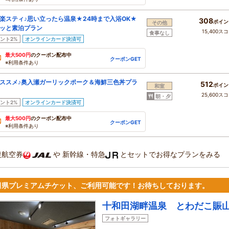
楽スティ♪思い立ったら温泉★24時まで入浴OK★
308
ポイン
その他
ッと素泊プラン
15,400ス
食事なし
ント2%
オンラインカード決済可
最大500円
のクーポン配布中
クーポンGET
※利用条件あり
スメ♪奥入瀬ガーリックポーク＆海鮮三色丼プラ
512
ポイン
和室
25,600ス
朝・夕
ント2%
オンラインカード決済可
最大500円
のクーポン配布中
クーポンGET
※利用条件あり
復航空券
や
新幹線・特急
とセットでお得なプランをみる
田県プレミアムチケット、ご利用可能です！お待ちしております。
十和田湖畔温泉 とわだこ賑
フォトギャラリー