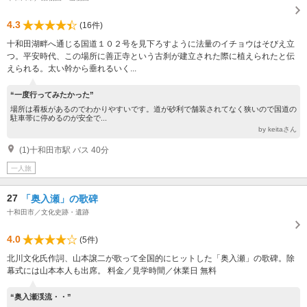
4.3
(16件)
十和田湖畔へ通じる国道１０２号を見下ろすように法量のイチョウはそびえ立
つ。平安時代、この場所に善正寺という古刹が建立された際に植えられたと伝
えられる。太い幹から垂れるいく...
“一度行ってみたかった”
場所は看板があるのでわかりやすいです。道が砂利で舗装されてなく狭いので国道の
駐車帯に停めるのが安全で...
by keitaさん
(1)十和田市駅 バス 40分
一人旅
27
「奥入瀬」の歌碑
十和田市／文化史跡・遺跡
4.0
(5件)
北川文化氏作詞、山本譲二が歌って全国的にヒットした「奥入瀬」の歌碑。除
幕式には山本本人も出席。 料金／見学時間／休業日 無料
“奥入瀬渓流・・”