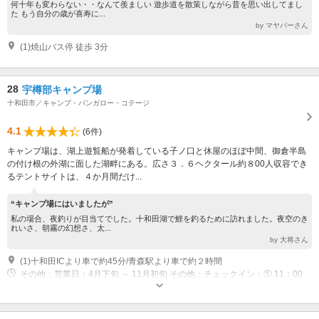
何十年も変わらない・・なんて羨ましい 遊歩道を散策しながら昔を思い出してまし
た もう自分の歳が喜寿に...
by マヤバーさん
(1)焼山バス停 徒歩 3分
28
宇樽部キャンプ場
十和田市／キャンプ・バンガロー・コテージ
4.1
(6件)
キャンプ場は、湖上遊覧船が発着している子ノ口と休屋のほぼ中間、御倉半島
の付け根の外湖に面した湖畔にある。広さ３．６ヘクタール約８00人収容でき
るテントサイトは、４か月間だけ...
“キャンプ場にはいましたが”
私の場合、夜釣りが目当てでした。十和田湖で鯉を釣るために訪れました。夜空のき
れいさ、朝霧の幻想さ、太...
by 大将さん
(1)十和田ICより車で約45分/青森駅より車で約２時間
その他：営業日：4月下旬 ～ 11月初旬 その他：チェックイン：① 11：00
～ 18：00（フリーサイト、オートサイト）② 15：00 ～ 18：00（コテー
ジ、手ぶらプラン）/チェックアウト：10：00（全プラン共通） 定休日：な
し（ただし警報等発令の場合閉場となる場合もあり）