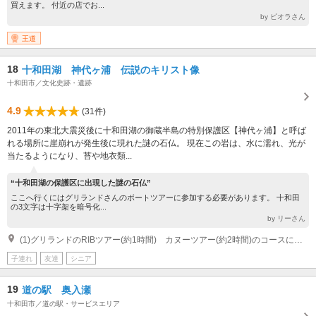
買えます。 付近の店でお...
by ビオラさん
王道
18
十和田湖 神代ヶ浦 伝説のキリスト像
十和田市／文化史跡・遺跡
4.9
(31件)
2011年の東北大震災後に十和田湖の御蔵半島の特別保護区【神代ヶ浦】と呼ば
れる場所に崖崩れが発生後に現れた謎の石仏。 現在この岩は、水に濡れ、光が
当たるようになり、苔や地衣類...
“十和田湖の保護区に出現した謎の石仏”
ここへ行くにはグリランドさんのボートツアーに参加する必要があります。 十和田
の3文字は十字架を暗号化...
by リーさん
(1)グリランドのRIBツアー(約1時間) カヌーツアー(約2時間)のコースに含まれています。 グリランドへのアクセス JRバス 下宇樽部バス停 徒歩1分 宇樽部キャンプ場から徒歩5分 自動車で 青森市・八戸市から約90分 十和田ICから約40分
子連れ
友達
シニア
19
道の駅 奥入瀬
十和田市／道の駅・サービスエリア