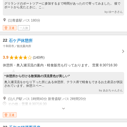
グリランドのボートツアーに参加するまで時間があったので寄ってみました。 後で
ボートから見たときに、こ...
by ゆーきさん
(1)青森駅 バス 180分
王道
一人旅
22
石ケ戸休憩所
十和田市／観光案内所
3.9
(140件)
休憩所・奥入瀬渓流の案内・軽食販売も行っております。 営業 8:30?16:30
“休憩所から行ける散策路の渓流景色が美しい”
奥入瀬渓流をかなり下った所にある休憩所、テラス席で軽食もできるお土産店が併設
されています。休憩スペー...
by あおちゃんさん
(1)八戸駅 バス 1時間40分 新青森駅 バス 2時間20分
その他：営業 8:30?16:30
王道