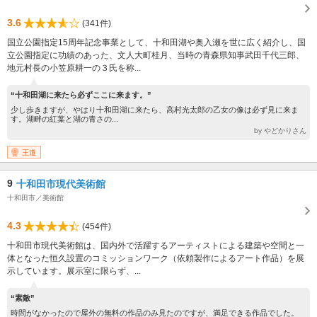
3.6
(341件)
国立公園指定15周年記念事業として、十和田湖や奥入瀬を世に広く紹介し、国
立公園指定に功績のあった、文人大町桂月、当時の青森県知事武田千代三郎、
地元村長の小笠原耕一の３氏を称...
“十和田湖に来たら必ずここに来ます。”
少し歩きますが、やはり十和田湖に来たら、高村光太郎の乙女の像は必ず見に来ま
す。湖畔の紅葉と湖の青さの...
by やどかりさん
王道
9
十和田市現代美術館
十和田市／美術館
4.3
(454件)
十和田市現代美術館は、国内外で活躍するアーティストによる建築や空間と一
体となった恒久設置のコミッションワーク（依頼製作によるアート作品）を展
示しています。展示室に限らず、...
“素敵”
時間がなかったので屋外の無料の作品のみ見たのですが、満足できる作品でした。