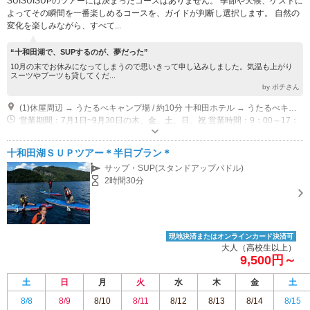
SUISUISUPのツアーには決まったコースはありません。 季節や天候、ゲストに
よってその瞬間を一番楽しめるコースを、ガイドが判断し選択します。 自然の
変化を楽しみながら、すべて...
“十和田湖で、SUPするのが、夢だった”
10月の末でお休みになってしまうので思いきって申し込みしました。気温も上がり
スーツやブーツも貸してくだ...
by ポチさん
(1)休屋周辺 → うたるべキャンプ場 / 約10分 十和田ホテル → うたるべキャンプ場 / 約20分 奥入瀬渓流ホテル → うたるべキャンプ場 / 約30分 青森市街地 → 八甲田ルート103号線経由 → うたるべキャンプ場 / 約２時間 八戸市街地 → 迷ケ平ルート454号線 → うたるべキャンプ場 / 約２時間 弘前市街地 → 滝の沢ルート103号線 → うたるべキャンプ場 / 約２時間 十和田市街地 → 奥入瀬渓流103号線 → うたるべキャンプ場 / 約１時間 大館能代空港 → 樹海ライン２号線 → うたるべキャンプ場 / １時間30分
営業期間：7月1日~9月30日の木、金、土、日、祝 営業時間：9：00～17：
00
専用駐車場あり（無料）5台 うたるべキャンプ場管理棟前が駐車場所になります。
十和田湖ＳＵＰツアー＊半日プラン＊
サップ・SUP(スタンドアップパドル)
2時間30分
現地決済またはオンラインカード決済可
大人（高校生以上）
9,500円～
土
日
月
火
水
木
金
土
8/8
8/9
8/10
8/11
8/12
8/13
8/14
8/15