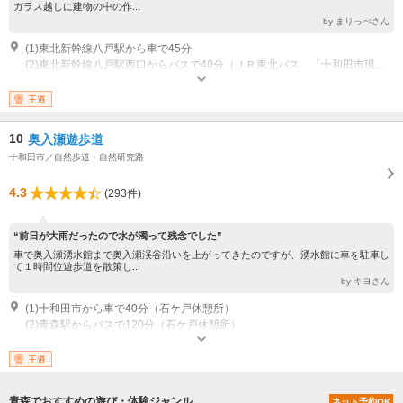
ガラス越しに建物の中の作...
by まりっぺさん
(1)東北新幹線八戸駅から車で45分
(2)東北新幹線八戸駅西口からバスで40分（ＪＲ東北バス 「十和田市現代美術館」下車、徒歩すぐ）
その他：開館時間 9:00?17:00 展示室 ※入場は30分前まで 開館時間 9:00?
17:30 休憩スペース等 休館日（月） 祝日の場合はその翌日
王道
10
奥入瀬遊歩道
十和田市／自然歩道・自然研究路
4.3
(293件)
“前日が大雨だったので水が濁って残念でした”
車で奥入瀬湧水館まで奥入瀬渓谷沿いを上がってきたのですが、湧水館に車を駐車し
て１時間位遊歩道を散策し...
by キヨさん
(1)十和田市から車で40分（石ケ戸休憩所）
(2)青森駅からバスで120分（石ケ戸休憩所）
王道
青森でおすすめの遊び・体験ジャンル
ネット予約OK