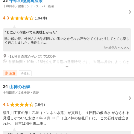
23
千年の秘湯蔦温泉
十和田市／健康ランド・スーパー銭湯
4.3
(194件)
“とにかく何食べても美味しかった”
晩ご飯の時、仲居さんがお料理のご案内とか色々お声かけてくれたりしてとても楽し
く過ごしました。馬刺しも...
by 紗代ちゃんさん
(1)JR青森駅からバスで100分
営業時間：10時～16時立ち寄り湯の営業時間です。 ※混み具合によっては
時間を繰り上げて終了する場合も有り。
王道
子連れ
24
山神の石碑
十和田市／文化史跡・遺跡
4.1
(16件)
稲生川工事の第１穴堰（トンネル水路）が貫通し、１回目の仮通水 がなされる
見通しがついた安政 3 年 9 月 12 日（山ノ神の祭礼日）に、 この石碑が建立さ
れた。 願主は稲生川工事...