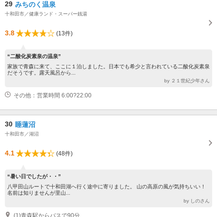
29
みちのく温泉
十和田市／健康ランド・スーパー銭湯
3.8
(13件)
“二酸化炭素泉の温泉”
家族で青森に来て、ここに１泊しました。日本でも希少と言われている二酸化炭素泉
だそうです。露天風呂から...
by ２１世紀少年さん
その他：営業時間 6:00?22:00
30
睡蓮沼
十和田市／湖沼
4.1
(48件)
“暑い日でしたが・・”
八甲田山ルートで十和田湖へ行く途中に寄りました。 山の高原の風が気持ちいい！
名前は知りませんが里山...
by しのさん
(1)青森駅からバスで90分