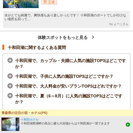
王道
水がとても綺麗で、爽快感もあり楽しかったです！ 十和田湖のボートでしか行けな
い場所を回って...
by よーこさん
体験スポットをもっと見る
十和田湖に関するよくある質問
十和田湖で、カップル・夫婦に人気の施設TOP3はどこです
か？
十和田湖で、子供に人気の施設TOP3はどこですか？
十和田湖で、大人料金が安いプランTOP3はどれですか？
十和田湖で、夏（6～8月）に人気の施設TOP3はどこです
か？
青森県の注目の宿・ホテル[PR]
十和田ホテル
十和田湖のグルメ
十和田湖西湖畔の高台に建ち大浴場からは十和田湖が一望できます
ニドムカフェ