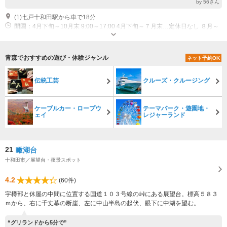
by 56さん
(1)七戸十和田駅から車で18分
開園：4月下旬～10月末 9:00～17:00 4月下旬～７月末…定休日なし ８月～
10月…日曜日営業・平日要予約
青森でおすすめの遊び・体験ジャンル
ネット予約OK
伝統工芸
クルーズ・クルージング
ケーブルカー・ロープウ
テーマパーク・遊園地・
ェイ
レジャーランド
21
瞰湖台
十和田市／展望台・夜景スポット
4.2
(60件)
宇樽部と休屋の中間に位置する国道１０３号線の峠にある展望台。標高５８３
ｍから、右に千丈幕の断崖、左に中山半島の起伏、眼下に中湖を望む。
“グリランドから5分で”