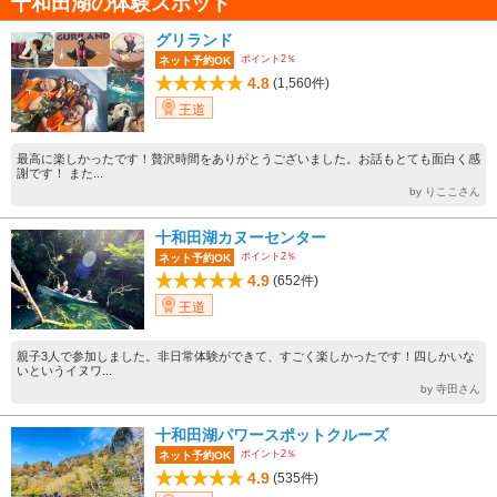
十和田湖の体験スポット
グリランド
ポイント2％
ネット予約OK
4.8
(1,560件)
王道
最高に楽しかったです！贅沢時間をありがとうございました。お話もとても面白く感
謝です！ また...
by りここさん
十和田湖カヌーセンター
ポイント2％
ネット予約OK
4.9
(652件)
王道
親子3人で参加しました。非日常体験ができて、すごく楽しかったです！四しかいな
いというイヌワ...
by 寺田さん
十和田湖パワースポットクルーズ
ポイント2％
ネット予約OK
4.9
(535件)