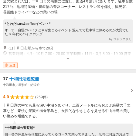
道の駅とわだは、十和田市の南側に位置し、国道4号沿いにあります。駐車台数
217台、地域特産物・農産物の普及コーナー、レストラン等を備え、観光客、
長距離ドライバーなどの憩いの場...
“とわだcars&coffeeイベント”
オーナー自慢のバイクと車が集まるイベント 混んでて駐車場に停めるのが大変でし
た 80年代のバイクホンダ...
by ジャックさん
(1)十和田市駅から車で20分
営業時間：4月～10月 7:00～20:00 営業時間：11月～3月 8:00～19:00 営業
時間：4月～10月 11:00～19:30 レストラン「つつじ」 ラストオーダー
19:00 営業時間：11月～3月 11:00～18:30 レストラン「つつじ」 ラストオ
王道
ーダー18:00 営業時間：10:00～17:00 軽食コーナー「駒亭」
17
十和田湖遊覧船
十和田市／屋形船・納涼船
4.0
(259件)
十和田湖の中でも最も深い中湖をめぐり、二百メートルにもおよぶ絶壁の千丈
幕など、豪快な景観の御倉半島と、女性的なやさしさを見せる中山半島の美し
い眺めを堪能できる。
“十和田湖の遊覧船”
朝一番の休屋から休屋に戻ってくるコースで乗ってきました。 切符は付近のお店で