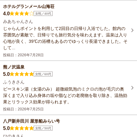
ホテルグランメール山海荘
4.0
女性／40代
みあちゃんさん
じゃらんポイントを利用して2回目の日帰り入浴でした。館内の
雰囲気が素敵で、日帰りでも旅行気分を味わえます。温泉は入り
心地が良く、39℃の浴槽もあるのでゆっくり長湯できました。そ
して...
投稿日：2026年7月28日
熊ノ沢温泉
5.0
女性／60代
ふうきさん
ビースキン湯（女湯のみ） 超微細気泡のミクロの泡が毛穴の奥
深くまで入り込み身体の垢や脂などの老廃物を取り除き、温熱効
果とリラックス効果が得られます。
投稿日：2026年7月25日
八戸新井田川 屋形船みらい号
5.0
女性／50代
ひのきさん