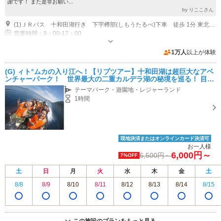
謝です！ また是非お願い...
by りここさん
(1)ＪＲバス 十和田湖行き 下宇樽部(しもうたるべ)下車 徒歩 1分 東北自動車道 十和田ＩＣから約１時間
営業時間：9：00-17：00
専用駐車場あり（無料）30台 広大な駐車場です
1万人
以上が体験
(G) ィト°ムカの入り江へ！【リブツアー】十和田湖は超巨大なアベ
ンチャーパーク！ 世界最大の二重カルデラ湖の秘境を巡る！ 目の
前に広大な無料駐車場あり！
テーマパーク・遊園地・レジャーランド
1時間
現地決済またはオンラインカード決済可
お一人様
6,000円～
6,500円～
7%OFF
土
日
月
火
水
木
金
土
8/8
8/9
8/10
8/11
8/12
8/13
8/14
8/15
この施設のプランをもっと見る