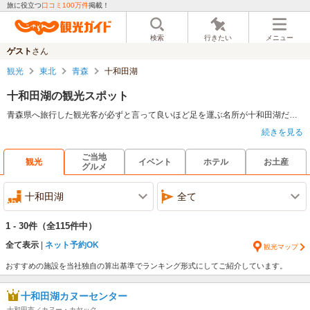
旅に役立つ
口コミ100万件
掲載！
検索
行きたい
メニュー
ゲスト
さん
観光
東北
青森
十和田湖
十和田湖の観光スポット
青森県へ旅行した観光客が必ずと言って良いほど足を運ぶ名所が十和田湖だ。周辺には十和田科学博物館や乙女の像などがあり、湖上を運行する遊覧船に乗りのんびりと湖見物もできる。また、十和田湖温泉もあるので湯治を目的に足を運んでみるのも良いだろう。湖水祭りや十和田湖ウォーク、十和田湖国境祭などのイベントも行われているので、イベントの時期を狙って行くのも良いかもしれない。
続きを見る
ご当地
観光
イベント
ホテル
お土産
グルメ
十和田湖
全て
1 - 30件
（全115件中）
全て表示
ネット予約OK
観光マップ
おすすめの施設を当社独自の算出基準でランキング形式にしてご紹介しています。
十和田湖カヌーセンター
十和田市／カヌー・カヤック