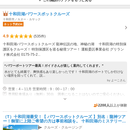
十和田湖パワースポットクルーズ
十和田市／カヌー・カヤック
ネット予約OK
4.9
(535件)
十和田湖パワースポットクルーズ 龍神伝説の地、神秘の湖 十和田湖の特別保
護区をクルーズ！ 特別保護区を巡る秘境ツアー！ 運航委託事業会社 グリラン
ド株式会社 0175-75-2...
“パワーボートツアー最高！ガイドさんが楽しく案内してくれます。”
水がとても綺麗で、爽快感もあり楽しかったです！ 十和田湖のボートでしか行けな
い場所を回ってくれて、説...
by よーこさん
営業：4～11月 営業時間：9：00～17：00
専用駐車場あり（無料）30台 満車になることはないのでご安心ください。
2200人
以上が体験
（T）十和田湖最安！【 パワースポットクルーズ 】別名：龍神ツア
ー！御室に上陸ご希望の方は事前相談を。 十和田湖のミステリース
ポットに迫る！！
クルーズ・クルージング