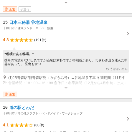
王道
子連れ
15
日本三秘湯 谷地温泉
十和田市／健康ランド・スーパー銭湯
4.3
(191件)
“秘境にある秘湯。”
携帯の電波もない山奥ですが温泉は素朴ですが特別感があり、わざわざ足を運んだ甲
斐があった。 昼食も食べ...
by うほほいさん
(1)JR青森駅/新青森駅発（みずうみ号）→谷地温泉下車 冬期期間〈11月中旬から4月中旬〉まで、路線バスは運休
営業時間：10：00～16：00 定休日：冬季期間〈12月から4月中旬）は火・
水・木は定休日
王道
16
道の駅とわだ
十和田市／その他クラフト・ハンドメイド・ワークショップ
4.1
(80件)