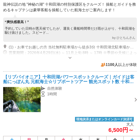
龍神伝説の地 "神秘の湖" 十和田湖の特別保護区をクルーズ！ 操船とガイドを務
めるキャプテンは豪華客船を操船していた航海士がご案内します！
“爽快感最高！”
予約していた日時が悪天候でしたが、運良く乗船時間帯だけ雨が上がり、十和田湖を
駆け抜けました。スピード...
by ひとちんさん
(1)・お車でお越しの方 当社無料駐車場から徒歩3分 十和田湖北駐車場から徒歩3分 ・交通機関をご利用の方 JRバス十和田湖駅から徒歩5分
営業期間：2026年4月29日(水) ～ 11月上旬 8時 ～ 17時 ※季節や天候によっ
て変更あり
専用駐車場あり（無料）15台 北駐車場ちかくの田子屋酒店さんの隣が当社の無料駐車場です。 駐車場入口には『Ｐ酒店用』の看板があります。 奥の方の空いているスペースはどこに停めても大丈夫です！
1100人
以上が体験
【リブパイオニア】十和田湖パワースポットクルーズ｜ガイドは客
船にっぽん丸 元航海士☆リブボートツアー 観光スポット数 十和田
湖No.1☆龍神伝説の聖地！超強力パワースポットを周遊
自然体験
1時間
現地決済またはオンラインカード決済可
大人
6,500円～