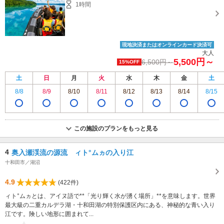
1時間
現地決済またはオンラインカード決済可
大人
5,500円～
6,500円～
15%OFF
土
日
月
火
水
木
金
土
8/8
8/9
8/10
8/11
8/12
8/13
8/14
8/15
この施設のプランをもっと見る
4
奥入瀬渓流の源流 ィト°ムヵの入り江
十和田市／湖沼
4.9
(422件)
ィト°ムヵとは、アイヌ語で**「光り輝く水が湧く場所」**を意味します。世界
最大級の二重カルデラ湖・十和田湖の特別保護区内にある、神秘的な青い入り
江です。険しい地形に囲まれて...