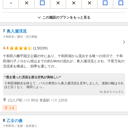
この施設のプランをもっと見る
7
奥入瀬渓流
十和田市／運河・河川景観
4.4
(1,502件)
十和田八幡平国立公園の中にあり、十和田湖から流出する唯一の河川で、十和
田湖の子ノロから焼山までの約14kmの流れが、奥入瀬渓流とされ、千変万化の
渓流美を構成し、四季を通しての...
“透き通った渓流を渡る空気が美味しい”
十和田湖観光を終えて、バスの車窓から奥入瀬渓流を見学しました。道路の幅はそれ
ほど広くなく、場所によっ...
by あおちゃんさん
(1)八戸駅 バス 80分 青森駅 バス 120分
王道
8
乙女の像
十和田市／史跡・名所巡り