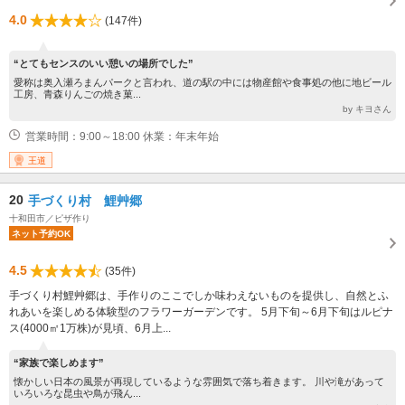
4.0
(147件)
“とてもセンスのいい憩いの場所でした”
愛称は奥入瀬ろまんパークと言われ、道の駅の中には物産館や食事処の他に地ビール
工房、青森りんごの焼き菓...
by キヨさん
営業時間：9:00～18:00 休業：年末年始
王道
20
手づくり村 鯉艸郷
十和田市／ピザ作り
ネット予約OK
4.5
(35件)
手づくり村鯉艸郷は、手作りのここでしか味わえないものを提供し、自然とふ
れあいを楽しめる体験型のフラワーガーデンです。 5月下旬～6月下旬はルピナ
ス(4000㎡1万株)が見頃、6月上...
“家族で楽しめます”
懐かしい日本の風景が再現しているような雰囲気で落ち着きます。 川や滝があって
いろいろな昆虫や鳥が飛ん...