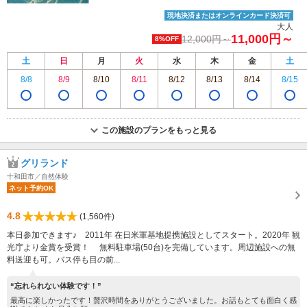
現地決済またはオンラインカード決済可
大人
11,000円～
12,000円～
8%OFF
土
日
月
火
水
木
金
土
8/8
8/9
8/10
8/11
8/12
8/13
8/14
8/15
この施設のプランをもっと見る
グリランド
十和田市／自然体験
ネット予約OK
4.8
(1,560件)
本日参加できます♪ 2011年 在日米軍基地提携施設としてスタート。2020年 観
光庁より金賞を受賞！ 無料駐車場(50台)を完備しています。周辺施設への無
料送迎も可。バス停も目の前...
“忘れられない体験です！”
最高に楽しかったです！贅沢時間をありがとうございました。お話もとても面白く感