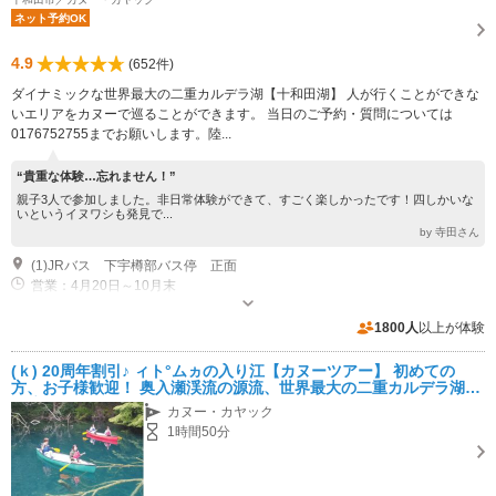
ネット予約OK
4.9
(652件)
ダイナミックな世界最大の二重カルデラ湖【十和田湖】 人が行くことができな
いエリアをカヌーで巡ることができます。 当日のご予約・質問については
0176752755までお願いします。陸...
“貴重な体験…忘れません！”
親子3人で参加しました。非日常体験ができて、すごく楽しかったです！四しかいな
いというイヌワシも発見で...
by 寺田さん
(1)JRバス 下宇樽部バス停 正面
営業：4月20日～10月末
専用駐車場あり（無料）30台 広大な駐車場あります
1800人
以上が体験
(ｋ) 20周年割引♪ ィト°ムヵの入り江【カヌーツアー】 初めての
方、お子様歓迎！ 奥入瀬渓流の源流、世界最大の二重カルデラ湖の
秘境を巡る！ お一人様歓迎！
カヌー・カヤック
1時間50分