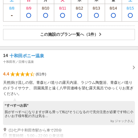
土
日
月
火
水
木
金
土
8/8
8/9
8/10
8/11
8/12
8/13
8/14
8/15
この施設のプラン一覧へ（1件）
14
十和田ポニー温泉
十和田市／日帰り温泉
4.4
(61件)
天然掛け流しの宿。青森ヒバ造りの露天内湯、ラジウム陶盤浴、青森ヒバ造り
のドライサウナ、 田園風景と遠く八甲田連峰を望む露天風呂でゆっくりお寛ぎ
ください。
“すべすべお肌”
肌がすべすべになりますが床も滑って転びそうになるので充分注意が必要です特に小
さいお子様年配の方は気を...
by ジャックさん
(1)七戸十和田市駅から車で20分
営業時間：5:00～22:00 公衆浴場