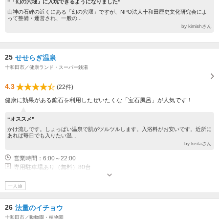
“「幻の穴堰」に入坑できるようになりました”
山神の石碑の近くにある「幻の穴堰」ですが、NPO法人十和田歴史文化研究会によ
って整備・運営され、一般の...
by kimishさん
25
せせらぎ温泉
十和田市／健康ランド・スーパー銭湯
4.3
(22件)
健康に効果がある鉱石を利用したぜいたくな「宝石風呂」が人気です！
“オススメ”
かけ流しです。しょっぱい温泉で肌がツルツルします。入浴料がお安いです。近所に
あれば毎日でも入りたい温...
by keitaさん
営業時間：6:00～22:00
専用駐車場あり（無料）80台
一人旅
26
法量のイチョウ
十和田市／動物園・植物園