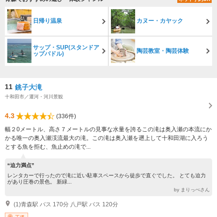
日帰り温泉
カヌー・カヤック
サップ・SUP(スタンドア
陶芸教室・陶芸体験
ップパドル)
11
銚子大滝
十和田市／運河・河川景観
4.3
(336件)
幅２0メートル、高さ７メートルの見事な水量を誇るこの滝は奥入瀬の本流にか
かる唯一の奥入瀬渓流最大の滝。この滝は奥入瀬を遡上して十和田湖に入ろう
とする魚を拒む、魚止めの滝で...
“迫力満点”
レンタカーで行ったので滝に近い駐車スペースから徒歩で直ぐでした。 とても迫力
があり圧巻の景色。 新緑...
by まりっぺさん
(1)青森駅 バス 170分 八戸駅 バス 120分