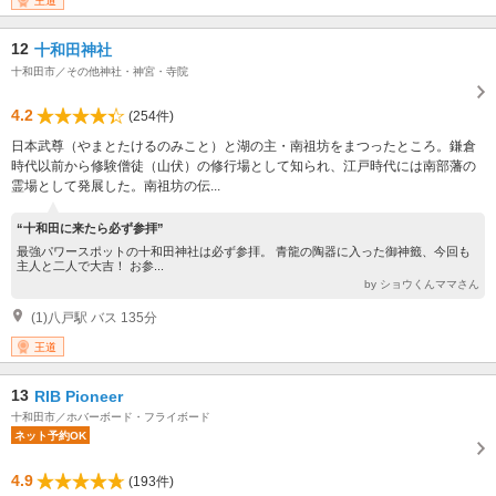
王道
12
十和田神社
十和田市／その他神社・神宮・寺院
4.2
(254件)
日本武尊（やまとたけるのみこと）と湖の主・南祖坊をまつったところ。鎌倉
時代以前から修験僧徒（山伏）の修行場として知られ、江戸時代には南部藩の
霊場として発展した。南祖坊の伝...
“十和田に来たら必ず参拝”
最強パワースポットの十和田神社は必ず参拝。 青龍の陶器に入った御神籤、今回も
主人と二人で大吉！ お参...
by ショウくんママさん
(1)八戸駅 バス 135分
王道
13
RIB Pioneer
十和田市／ホバーボード・フライボード
ネット予約OK
4.9
(193件)