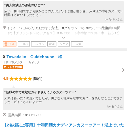
“奥入瀬渓流の源流のひとつ”
広い十和田湖ですが何故かここの入り江だけは他と違う色。 入り江の中をカヌーで3
時間ほど遊びましたがそ...
by たけいさん
(1)ィト°ムヵの入り江に行く方法。 ■グリランドのRIBツアー(往復約1時間) ■グリランドのカヌーツアー(約2時間) ■グリランドでカヤックをレンタルした場合、ィト°ムヵの入り江まで片道３～４時間
(2)【グリランドへのアクセス】 ■JRバス 下宇樽部バス停下車 徒歩1分 / 宇樽部キャンプ場から徒歩5分 ■自動車の場合 青森市・八戸市から約90分 / 十和田ICから約40分
営業時間：4月20日～11月10日
王道
子連れ
カップル
友達
シニア
一人旅
5
Towadako Guidehouse 櫂
十和田市／カヌー・カヤック
ネット予約OK
4.9
(58件)
“新緑の中で素敵なガイドさんによるカヌーツアー”
天気はあいにくの曇天でしたが、風がなく穏やかな中でカヌーを楽しむことができま
した。ガイドさんによる十...
by るうさん
営業時間：8:30~17:00
【2名様以上専用】十和田湖カナディアンカヌーツアー！湖上でいた