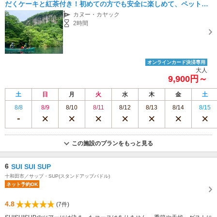
だくケーキと紅茶付き！初めての方でも安全に楽しめて、ペットも
一緒に参加できます！
カヌー・カヤック
2時間
オンラインカード決済専用
大人
9,900円～
土
日
月
火
水
木
金
土
8/8
8/9
8/10
8/11
8/12
8/13
8/14
8/15
この施設のプランをもっと見る
6
SUI SUI SUP
十和田市／サップ・SUP(スタンドアップパドル)
ネット予約OK
4.8
(7件)