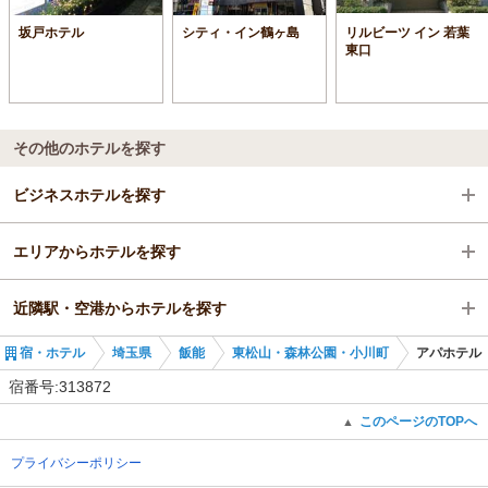
坂戸ホテル
シティ・イン鶴ヶ島
リルビーツ イン 若葉
東口
その他のホテルを探す
ビジネスホテルを探す
エリアからホテルを探す
埼玉県
近隣駅・空港からホテルを探す
飯能
埼玉県
宿・ホテル
埼玉県
飯能
東松山・森林公園・小川町
アパホテル
東松山・森林公園・小川町
飯能
東松山駅
宿番号:313872
東松山駅
東松山・森林公園・小川町
森林公園駅
このページのTOPへ
▲
プライバシーポリシー
東松山駅
高坂駅