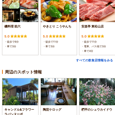
磯料理 助六
やきとり こうやんち
安楽亭 東松山店
5.0
5.0
5.0
・徒歩で6分
・徒歩で11分
・徒歩で11分
・車で3分
・車で3分
・電車、バス他で3分
・車で4分
すべての飲食店情報をみる
周辺のスポット情報
キャンドル&フラワー
陶芸ケロッグ
椚平のシュウカイドウ
ラバンヌーボ