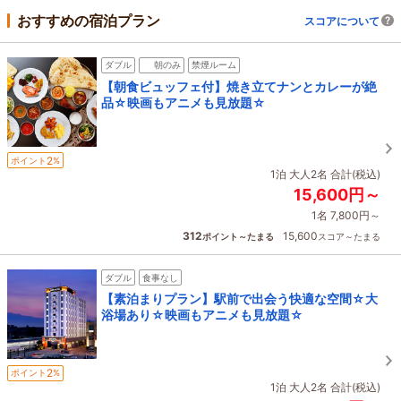
おすすめの宿泊プラン
スコアについて
ダブル
朝のみ
禁煙ルーム
【朝食ビュッフェ付】焼き立てナンとカレーが絶
品☆映画もアニメも見放題☆
2
ポイント
%
1泊 大人2名 合計(税込)
15,600円～
1名 7,800円～
312
15,600
ポイント～たまる
スコア～たまる
ダブル
食事なし
【素泊まりプラン】駅前で出会う快適な空間☆大
浴場あり☆映画もアニメも見放題☆
2
ポイント
%
1泊 大人2名 合計(税込)