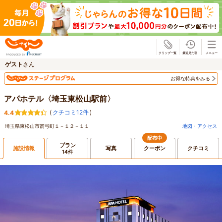
じゃらん
ゲスト
さん
お得な特典をみる
アパホテル〈埼玉東松山駅前〉
(
クチコミ12件
)
4.4
埼玉県東松山市箭弓町１－１２－１１
地図・アクセス
配布中
プラン
施設情報
写真
クーポン
クチコミ
14件