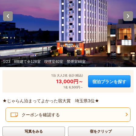
1/23
8階建て全128室 喫煙室40室 禁煙室88室
1泊 大人2名 合計(税込)
13,000円～
宿泊プランを探す
1名 6,500円～
★じゃらん泊まってよかった宿大賞 埼玉県3位★
クーポンを確認する
写真をみる
宿をクリップ