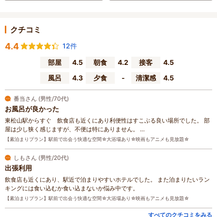
クチコミ
4.4
12件
部屋
4.5
朝食
4.2
接客
4.5
風呂
4.3
夕食
-
清潔感
4.5
番当さん (男性/70代)
お風呂が良かった
東松山駅からすぐ 飲食店も近くにあり利便性はすこぶる良い場所でした。 部
屋は少し狭く感じますが、不便は特にありません。 …
【素泊まりプラン】駅前で出会う快適な空間☆大浴場あり☆映画もアニメも見放題☆
しもさん (男性/20代)
出張利用
飲食店も近くにあり、駅近で泊まりやすいホテルでした。 また泊まりたいラン
キングには食い込むか食い込まないか悩み中です。
【素泊まりプラン】駅前で出会う快適な空間☆大浴場あり☆映画もアニメも見放題☆
すべてのクチコミをみる