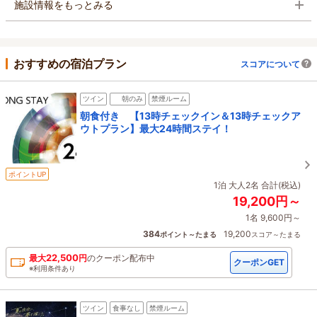
施設情報をもっとみる
おすすめの宿泊プラン
スコアについて
ツイン
朝のみ
禁煙ルーム
朝食付き 【13時チェックイン＆13時チェックア
ウトプラン】最大24時間ステイ！
ポイントUP
1泊 大人2名 合計(税込)
19,200円～
1名 9,600円～
384
19,200
ポイント～たまる
スコア～たまる
22,500
最大
円
の
クーポン配布中
クーポンGET
※利用条件あり
ツイン
食事なし
禁煙ルーム