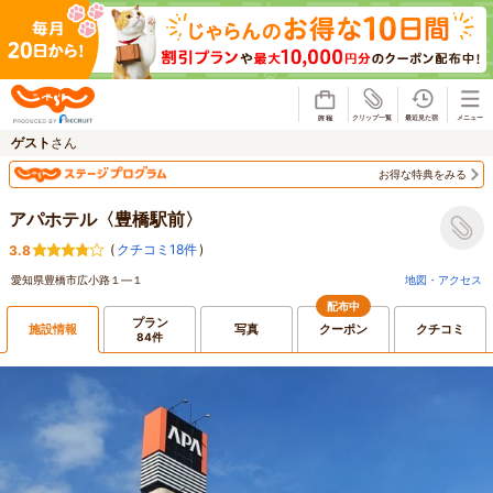
じゃらん
ゲスト
さん
お得な特典をみる
アパホテル〈豊橋駅前〉
(
クチコミ18件
)
3.8
愛知県豊橋市広小路１―１
地図・アクセス
配布中
プラン
施設情報
写真
クーポン
クチコミ
84件