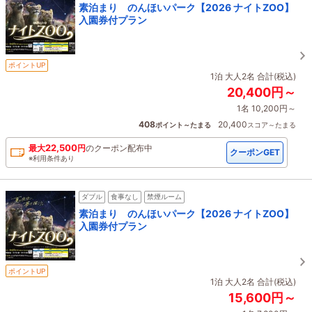
素泊まり のんほいパーク【2026 ナイトZOO】
入園券付プラン
ポイントUP
1泊 大人2名 合計(税込)
20,400円～
1名 10,200円～
408
20,400
ポイント～たまる
スコア～たまる
22,500
最大
円
の
クーポン配布中
クーポンGET
※利用条件あり
ダブル
食事なし
禁煙ルーム
素泊まり のんほいパーク【2026 ナイトZOO】
入園券付プラン
ポイントUP
1泊 大人2名 合計(税込)
15,600円～