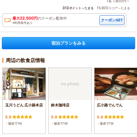
1名 7,800円～
312
15,600
ポイント～たまる
スコア～たまる
22,500
最大
円
の
クーポン配布中
クーポンGET
※利用条件あり
宿泊プランをみる
周辺の飲食店情報
玉川うどん 広小路本店
鈴木珈琲店
広小路でんでん
5.0
5.0
5.0
・徒歩で1分
・徒歩で1分
・徒歩で1分