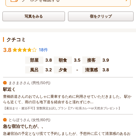
写真をみる
宿をクリップ
クチコミ
3.8
18件
部屋
3.8
朝食
3.5
接客
3.9
風呂
3.2
夕食
-
清潔感
3.8
まさまささん (男性/50代)
駅近く
豊橋鉄道さんのおでんしゃに乗車するために利用させていただきました。 駅か
らも近くて、雨の日も地下道を経由すると濡れずにホ…
【素泊まり・連泊不可】室数限定お試しプラン【アパ社長カレーor天然水プレゼント】
とらぼうさん (女性/60代)
急な宿泊でしたが、、
急遽宿泊の予定となり慌てて予約しましたが、予想外に広くて清潔感のあるお