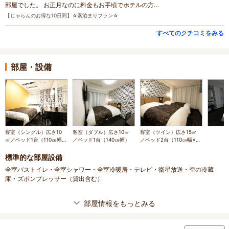
部屋でした。 お正月なのに料金もお手頃でホテルの方…
【じゃらんのお得な10日間】☆素泊まりプラン☆
すべてのクチコミをみる
部屋・設備
客室（シングル）広さ10
客室（ダブル）広さ10㎡
客室（ツイン）広さ15㎡
㎡／ベッド1台（110㎝幅
／ベッド1台（140㎝幅）
／ベッド2台（110㎝幅×2
タイプ）
台）
標準的な部屋設備
全室バストイレ・全室シャワー・全室冷暖房・テレビ・衛星放送・空の冷蔵
庫・ズボンプレッサー（貸出含む）
部屋情報をもっとみる