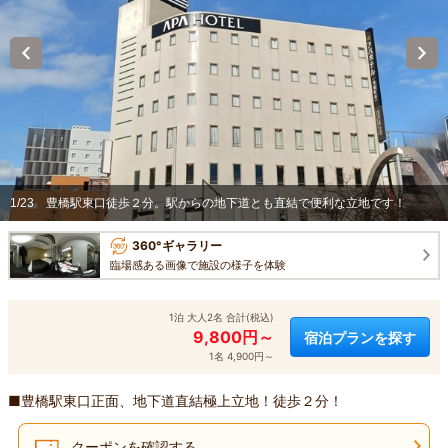
1/23
豊橋駅東口徒歩２分。駅からの地下道とも直結で便利な立地です！
360°ギャラリー
臨場感ある画像で施設の様子を体験
1泊 大人2名 合計(税込)
9,800円～
宿泊プランを探す
1名 4,900円～
■豊橋駅東口正面、地下道直結極上立地！徒歩２分！
クーポンを確認する