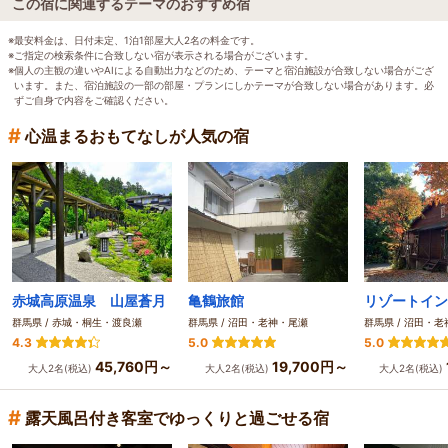
この宿に関連するテーマのおすすめ宿
※最安料金は、日付未定、1泊1部屋大人2名の料金です。
※ご指定の検索条件に合致しない宿が表示される場合がございます。
※個人の主観の違いやAIによる自動出力などのため、テーマと宿泊施設が合致しない場合がござ
います。また、宿泊施設の一部の部屋・プランにしかテーマが合致しない場合があります。必
ずご自身で内容をご確認ください。
#
心温まるおもてなしが人気の宿
赤城高原温泉 山屋蒼月
亀鶴旅館
リゾートイン
群馬県 / 赤城・桐生・渡良瀬
群馬県 / 沼田・老神・尾瀬
群馬県 / 沼田・
4.3
5.0
5.0
45,760円～
19,700円～
大人2名(税込)
大人2名(税込)
大人2名(税込)
#
露天風呂付き客室でゆっくりと過ごせる宿