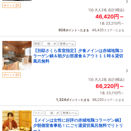
2
ポイント
%
1泊 大人2名 合計(税込)
46,420円～
1名 23,210円～
928
46,420
ポイント～たまる
スコア～たまる
和室
朝・夕
禁煙ルーム
【別邸さくら客室指定】夕食メインは赤城地鶏コ
ラーゲン鍋＆朝夕お部屋食＆アウト１１時＆貸切
風呂無料
2
ポイント
%
1泊 大人2名 合計(税込)
66,220円～
1名 33,110円～
1,324
66,220
ポイント～たまる
スコア～たまる
ツイン
朝・夕
禁煙ルーム
【メインは女性に好評の赤城地鶏コラーゲン鍋】
夕朝個室食事処！にごり湯貸切風呂無料でリトリ
ート