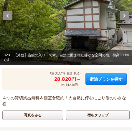
1/23
【外観】当館の入り口です。自然に囲まれた静かな空間の宿。標高900m
です。
1泊 大人2名 合計(税込)
28,820円～
宿泊プランを探す
1名 14,410円～
４つの貸切風呂無料＆個室食確約！大自然に佇むにごり湯の小さな
宿
写真をみる
宿をクリップ