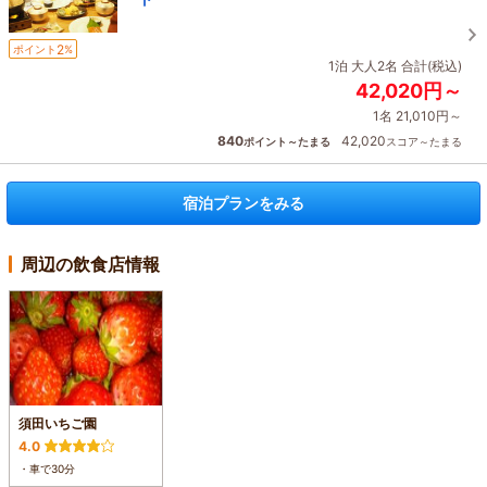
2
ポイント
%
1泊 大人2名 合計(税込)
42,020円～
1名 21,010円～
840
42,020
ポイント～たまる
スコア～たまる
宿泊プランをみる
周辺の飲食店情報
須田いちご園
4.0
・車で30分