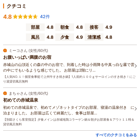
クチコミ
4.8
42件
部屋
4.8
朝食
4.8
接客
4.9
風呂
4.8
夕食
4.9
清潔感
4.8
ミーコさん (女性/60代)
お腹いっぱい満腹のお宿
赤城山の山頂近くの森の中のお宿で、到着した時は小雨降る中真っ白な霧で雲
の中にでもいるような感じでした。 お部屋は2階にリ…
【人気NO.１！個室食事処で上州牛すき焼き鍋】1人前約１００ｇサーロインのすき焼き！にご
り湯貸切風呂無料
まちゃさん (女性/60代)
初めての赤城温泉
初めての赤城温泉で、初めてメゾネットタイプのお部屋、寝湯の温泉付き に
泊まりました。 お部屋は広くて綺麗だし、食事は部屋…
【別邸さくら客室指定】夕食メインは赤城地鶏コラーゲン鍋＆朝夕お部屋食＆アウト１１時＆
貸切風呂無料
すべてのクチコミをみる