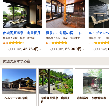
赤城高原温泉 山屋蒼月
源泉にごり湯の宿 山田屋温泉旅館
群馬県 / 赤城・桐生・渡良瀬
群馬県 / 万座・嬬恋・北軽井沢
4.3
4.9
5.0
45,760円～
56,000円～
大人2名(税込)
大人2名(税込)
大人2名(税込)
周辺のおすすめ宿
ヘルシーパル赤城
赤城高原温泉 山屋蒼
赤城温泉 御宿総本家
月