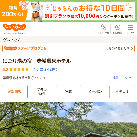
じゃらん
ゲスト
さん
お得な特典をみる
にごり湯の宿 赤城温泉ホテル
(
クチコミ42件
)
4.8
群馬県前橋市苗ケ島町２０３１
地図・アクセス
プラン
施設情報
写真
クーポン
クチコミ
43件