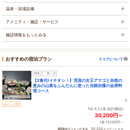
温泉・浴場設備
アメニティ・施設・サービス
施設情報をもっとみる
おすすめの宿泊プラン
スコアについて
和室
朝・夕
【2食付/イチオシ！】渓流の女王アマゴと自然の
恵みの山菜をふんだんに使った当館自慢の会席料
理コース
2
ポイント
%
1泊 大人2名 合計(税込)
30,200円～
1名 15,100円～
604
30,200
ポイント～たまる
スコア～たまる