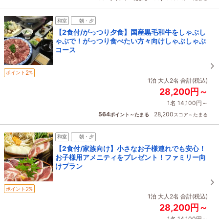
和室
朝・夕
【2食付/がっつり夕食】国産黒毛和牛をしゃぶし
ゃぶで！がっつり食べたい方々向けしゃぶしゃぶ
コース
2
ポイント
%
1泊 大人2名 合計(税込)
28,200円～
1名 14,100円～
564
28,200
ポイント～たまる
スコア～たまる
和室
朝・夕
【2食付/家族向け】小さなお子様連れでも安心！
お子様用アメニティをプレゼント！ファミリー向
けプラン
2
ポイント
%
1泊 大人2名 合計(税込)
28,200円～
1名 14,100円～