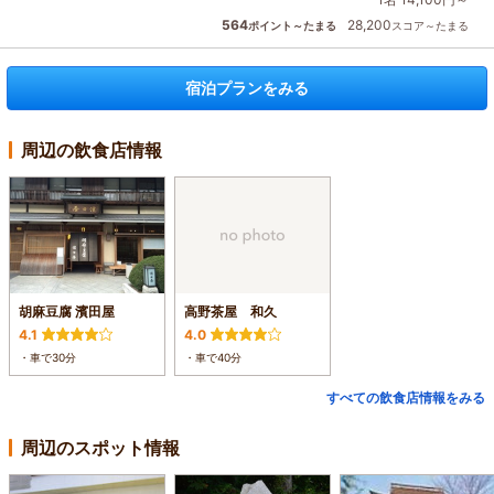
564
28,200
ポイント～たまる
スコア～たまる
宿泊プランをみる
周辺の飲食店情報
胡麻豆腐 濱田屋
高野茶屋 和久
4.1
4.0
・車で30分
・車で40分
すべての飲食店情報をみる
周辺のスポット情報