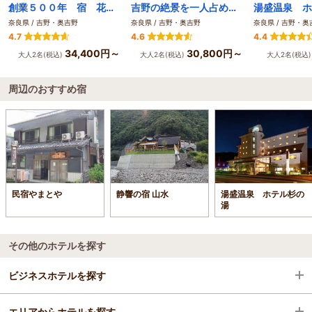
創業５００年 宿 花屋徳兵衛（洞川温泉）
吉野の絶景を一人占め 景勝の宿 芳雲館
湯盛温泉 ホ
奈良県 / 吉野・奥吉野
奈良県 / 吉野・奥吉野
奈良県 / 吉野・奥
4.7
4.6
4.4
34,400円～
30,800円～
大人2名(税込)
大人2名(税込)
大人2名(税込
周辺のおすすめ宿
民宿やまとや
静響の宿 山水
湯盛温泉 ホテル杉の
湯
その他のホテルを探す
ビジネスホテルを探す
エリアからホテルを探す
奈良県