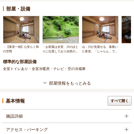
部屋・設備
・【客室一例】心安らぐ和
・お部屋は全室、川のほと
山・川が見渡せる、落着い
の空間
りに位置しており自然の風
た客室。「じゃらん」での
景が楽しめます
予約は優先的に新館へお通
し（満室時は旧館となりま
標準的な部屋設備
す）
全室トイレあり・全室冷暖房・テレビ・空の冷蔵庫
部屋情報をもっとみる
基本情報
すべて開く
施設詳細
アクセス・パーキング