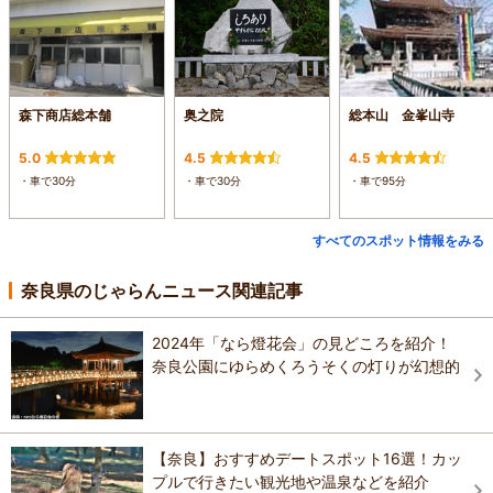
森下商店総本舗
奥之院
総本山 金峯山寺
5.0
4.5
4.5
・車で30分
・車で30分
・車で95分
すべてのスポット情報をみる
奈良県のじゃらんニュース関連記事
2024年「なら燈花会」の見どころを紹介！
奈良公園にゆらめくろうそくの灯りが幻想的
【奈良】おすすめデートスポット16選！カッ
プルで行きたい観光地や温泉などを紹介