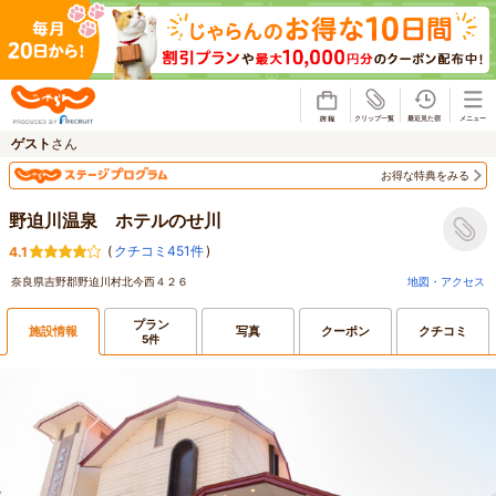
じゃらん
ゲスト
さん
お得な特典をみる
野迫川温泉 ホテルのせ川
(
クチコミ451件
)
4.1
奈良県吉野郡野迫川村北今西４２６
地図・アクセス
プラン
施設情報
写真
クーポン
クチコミ
5件