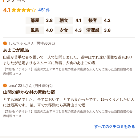
4.1
451件
部屋
3.8
朝食
4.1
接客
4.2
風呂
4.0
夕食
4.3
清潔感
3.8
しんちゃんさん (男性/60代)
あまごが絶品
山道が苦手な妻を置いて一人で訪問しました。道中はすれ違い困難な道もあり
ましたが想定よりもスムーズに到着、夕食のあまごの塩…
【2食付/イチオシ！】渓流の女王アマゴと自然の恵みの山菜をふんだんに使った当館自慢の会
席料理コース
uma1234さん (男性/50代)
山間の静かな村の素敵な宿
とても満足でした。 全てにおいて、とても良かったです。 ゆっくりとしたい人
には最高です。 後、車での移動なら高野山まで近…
【2食付/イチオシ！】渓流の女王アマゴと自然の恵みの山菜をふんだんに使った当館自慢の会
席料理コース
すべてのクチコミをみる