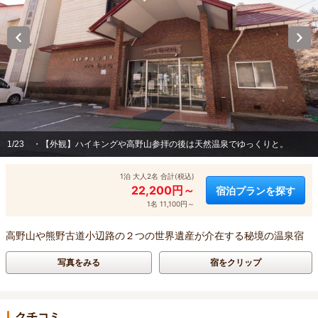
1/23
・【外観】ハイキングや高野山参拝の後は天然温泉でゆっくりと。
1泊 大人2名 合計(税込)
22,200円～
宿泊プランを探す
1名 11,100円～
高野山や熊野古道小辺路の２つの世界遺産が介在する秘境の温泉宿
写真をみる
宿をクリップ
クチコミ