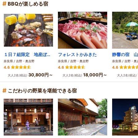
#
BBQが楽しめる宿
１日７組限定 地産ぼたん鍋と山郷の恵 湯宿 久保治（くぼじ）
フォレストかみきた
静響の宿 山
奈良県 / 吉野・奥吉野
奈良県 / 吉野・奥吉野
奈良県 / 吉野・奥
4.6
4.6
4.6
30,800円～
18,000円～
大人2名(税込)
大人2名(税込)
大人2名(税込)
#
こだわりの野菜を堪能できる宿