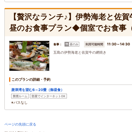
【贅沢なランチ♪】伊勢海老と佐賀
昼のお食事プラン◆個室でお食事
11:30～14:30
食事：
昼のみ
利用可能時間
五島の伊勢海老と佐賀牛の網焼き
このプランの詳細・予約
唐津湾を望む6～20畳（御昼食）
禁煙ルーム
部屋でインターネットOK
※バスなし
ページの先頭に戻る