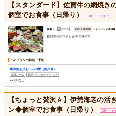
【スタンダード】佐賀牛の網焼き
個室でお食事（日帰り）
日帰り・デイユース
17:30～20:30
食事：
夕のみ
利用可能時間
佐賀牛の網焼きと玄海の海の幸
このプランの詳細・予約
唐津湾を望む6～20畳（御夕食）
禁煙ルーム
部屋でインターネットOK
※バスなし
【ちょっと贅沢☆】伊勢海老の活
ン◆個室でお食事（日帰り）
日帰り・デ