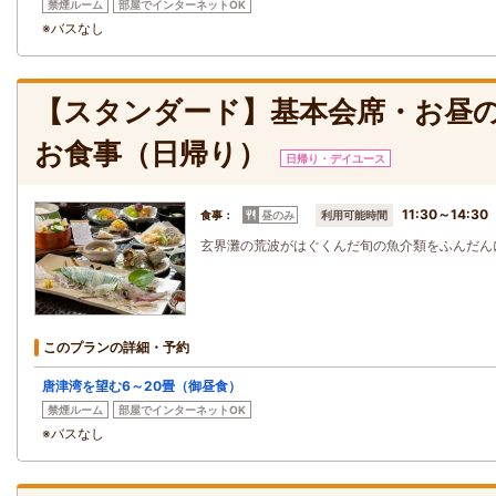
禁煙ルーム
部屋でインターネットOK
※バスなし
【スタンダード】基本会席・お昼
お食事（日帰り）
日帰り・デイユース
11:30～14:30
食事：
昼のみ
利用可能時間
玄界灘の荒波がはぐくんだ旬の魚介類をふんだん
このプランの詳細・予約
唐津湾を望む6～20畳（御昼食）
禁煙ルーム
部屋でインターネットOK
※バスなし