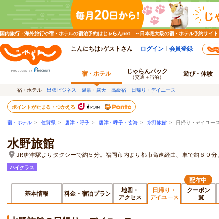
国内旅行・海外旅行や宿・ホテルの宿泊予約はじゃらんnet ～日本最大級の宿・ホテル予約サイト
こんにちは♪ゲストさん
ログイン
会員登録
じゃらんパック
宿・ホテル
遊び・体験
（交通＋宿泊）
宿・ホテル
出張ビジネス
温泉・露天
高級宿
日帰り・デイユース
ポイントがたまる・つかえる
宿・ホテル
>
佐賀県
>
唐津・呼子
>
唐津・呼子・玄海
>
水野旅館
> 日帰り・デイユー
水野旅館
JR唐津駅よりタクシーで約５分。福岡市内より都市高速経由、車で約６０分
ハイクラス
配布中
地図・
日帰り・
クーポン
基本情報
料金・宿泊プラン
アクセス
デイユース
一覧