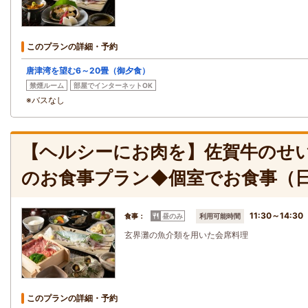
このプランの詳細・予約
唐津湾を望む6～20畳（御夕食）
禁煙ルーム
部屋でインターネットOK
※バスなし
【ヘルシーにお肉を】佐賀牛のせ
のお食事プラン◆個室でお食事（
11:30～14:30
食事：
昼のみ
利用可能時間
玄界灘の魚介類を用いた会席料理
このプランの詳細・予約