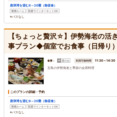
唐津湾を望む6～20畳（御昼食）
禁煙ルーム
部屋でインターネットOK
※バスなし
【ちょっと贅沢☆】伊勢海老の活
事プラン◆個室でお食事（日帰り
11:30～14:30
食事：
昼のみ
利用可能時間
五島の伊勢海老と季節の会席料理
このプランの詳細・予約
唐津湾を望む6～20畳（御昼食）
禁煙ルーム
部屋でインターネットOK
※バスなし