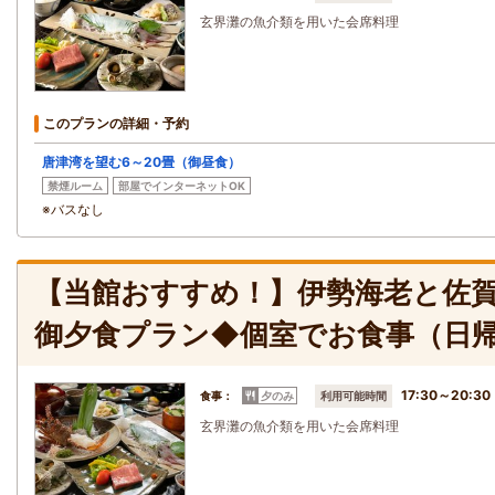
玄界灘の魚介類を用いた会席料理
このプランの詳細・予約
唐津湾を望む6～20畳（御昼食）
禁煙ルーム
部屋でインターネットOK
※バスなし
【当館おすすめ！】伊勢海老と佐
御夕食プラン◆個室でお食事（日
17:30～20:30
食事：
夕のみ
利用可能時間
玄界灘の魚介類を用いた会席料理