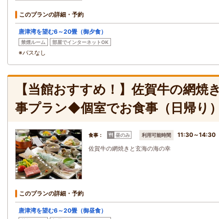
このプランの詳細・予約
唐津湾を望む6～20畳（御夕食）
禁煙ルーム
部屋でインターネットOK
※バスなし
【当館おすすめ！】佐賀牛の網焼き
事プラン◆個室でお食事（日帰り
11:30～14:30
食事：
昼のみ
利用可能時間
佐賀牛の網焼きと玄海の海の幸
このプランの詳細・予約
唐津湾を望む6～20畳（御昼食）