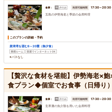
17:30～20:30
食事：
夕のみ
利用可能時間
五島の伊勢海老と季節の会席料理
このプランの詳細・予約
唐津湾を望む6～20畳（御夕食）
禁煙ルーム
部屋でインターネットOK
※バスなし
【贅沢な食材を堪能】伊勢海老×鮑
食プラン◆個室でお食事（日帰り
17:30～20:30
食事：
夕のみ
利用可能時間
玄界灘の魚介類を用いた会席料理