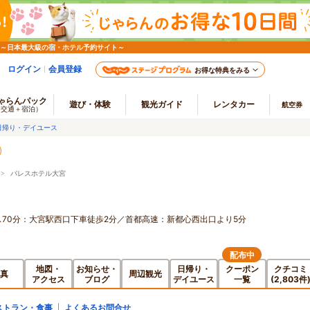
 ～日本最大級の宿・ホテル予約サイト～
ログイン
会員登録
お得な特典をみる
ゃらんパック
遊び・体験
観光ガイド
レンタカー
航空券
（交通＋宿泊）
日帰り・デイユース
> パレスホテル大宮
70分：大宮駅西口下車徒歩2分／首都高速：新都心西出口より5分
配布中
地図・
お知らせ・
日帰り・
クーポン
クチコミ
真
周辺観光
アクセス
ブログ
デイユース
一覧
(2,803件
ストラン・食事
よくあるお問合せ