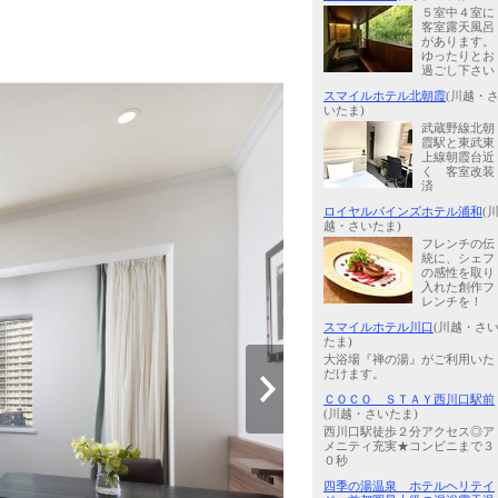
５室中４室に
客室露天風呂
があります。
ゆったりとお
過ごし下さい
スマイルホテル北朝霞
(川越・
いたま)
武蔵野線北朝
霞駅と東武東
上線朝霞台近
く 客室改装
済
ロイヤルパインズホテル浦和
(
越・さいたま)
フレンチの伝
統に、シェフ
の感性を取り
入れた創作フ
レンチを！
スマイルホテル川口
(川越・さ
たま)
大浴場『禅の湯』がご利用いた
だけます。
ＣＯＣＯ ＳＴＡＹ西川口駅前
(川越・さいたま)
西川口駅徒歩２分アクセス◎ア
メニティ充実★コンビニまで３
０秒
四季の湯温泉 ホテルヘリテイ