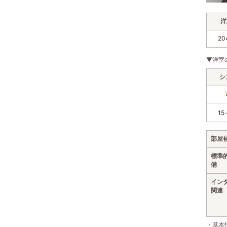
洋
20
▼洋室
シ
15
部屋
標準
備
イン
関連
・基本