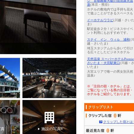
ジ 首都圏最大級の混浴露天温
泉
(本庄・熊谷)
ホテルの敷地内では手持ち花火
で遊ぶことができるスペースも
イーホテルワラビ
(川越・さい
ま)
駅近徒歩２分！ビジネスやイベ
ント利用にもおすすめです。
ステイ イン ウィル 浦和
(
越・さいたま)
3
/
5
ロイヤルスイート：ダイニン
埼玉スタジアムから歩いて行け
る広々としたビジネスホテル
天然温泉 スーパーホテルPremie
さいたま・大宮駅東口
(川越・
いたま)
大宮エリアで唯一の男女別天然
温泉♪
※「注目の宿・ホテル」とは、
ご覧になっている県の注目宿・
ホテルをご紹介しております。
クリップリスト
0
クリップした宿とは
写真
施設の写真
0