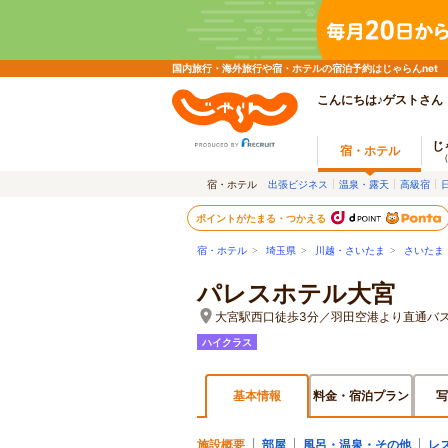
国内旅行・海外旅行や宿・ホテルの宿泊予約はじゃらんnet
こんにちは♪ゲストさん
じ
宿・ホテル
宿・ホテル
出張ビジネス
温泉・露天
高級宿
ポイントがたまる・つかえる
宿・ホテル
>
埼玉県
>
川越・さいたま
>
さいたま
パレスホテル大宮
大宮駅西口徒歩3分／羽田空港より直通バス
ハイクラス
基本情報
料金・宿泊プラン
写
施設概要
部屋
風呂・温泉・その他
レ