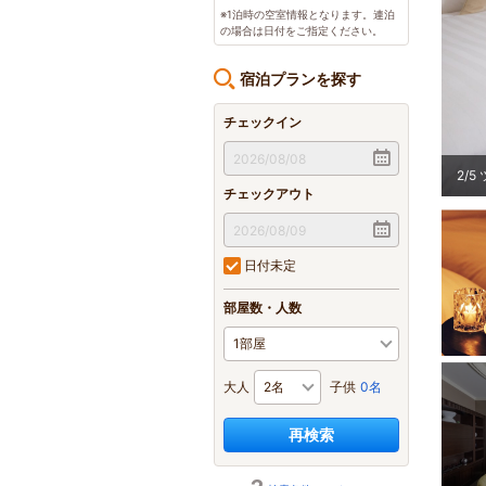
※1泊時の空室情報となります。連泊
の場合は日付をご指定ください。
宿泊プランを探す
チェックイン
。
2
/
5
チェックアウト
日付未定
部屋数・人数
大人
子供
0名
再検索