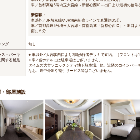
車／首都高速5号埼玉大宮線～新都心西IC～出口より最初の信号
新宿駅：
車以外／JR埼京線やJR湘南新宿ラインで直通約35分。
車／首都高速5号埼玉大宮線～首都高速「新都心西IC」～出口よ
面に５分
キング
無し
セス・パーキ
※ 車以外 ⁄ 大宮駅西口より2階歩行者デッキで直結。（フロントは
に関する補足
※ 車 ⁄ 当ホテルには駐車場はございません。
タイムズ大宮ソニックシティ地下駐車場、他、近隣のコインパー
なお、途中外出や割引サービス等はございません。
屋・部屋施設