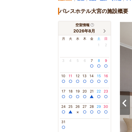
パレスホテル大宮の施設概要
空室情報
2026年8月
月
火
水
木
金
土
日
1
2
3
4
5
6
7
8
9
○
○
○
10
11
12
13
14
15
16
○
○
○
○
○
○
○
17
18
19
20
21
22
23
○
○
○
○
▲
○
○
24
25
26
27
28
29
30
○
▲
×
○
○
○
○
31
○