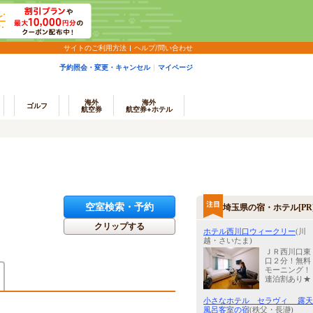
サイトのご利用方法
ヘルプ/問い合わせ
予約照会・変更・キャンセル
マイページ
海外
海外
ゴルフ
航空券
航空券+ホテル
空室検索・予約
埼玉県の宿・ホテル[PR
クリップする
ホテル西川口ウィークリー
(川
越・さいたま)
ＪＲ西川口東
口２分！無料
モーニング！
連泊割あり★
)
小さなホテル セラヴィ 露天
風呂客室の宿
(秩父・長瀞)