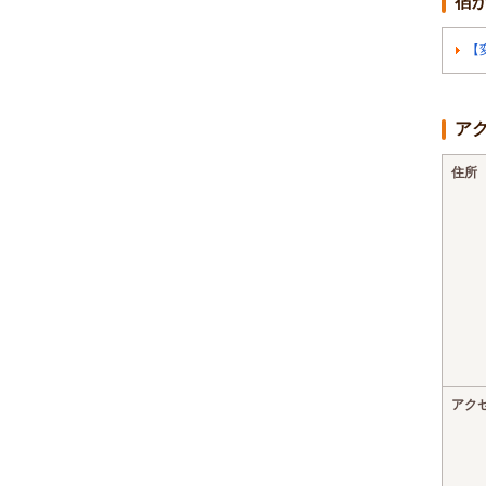
宿
【
ア
住所
アク