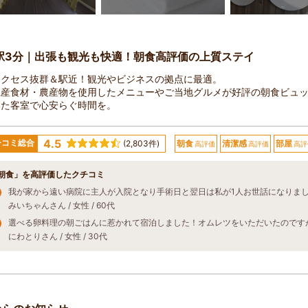
駅3分｜出張も観光も快適！朝食高評価の上質ステイ
アクセス抜群＆駅近！観光やビジネスの拠点に最適。
県産食材・農産物を使用したメニューやご当地グルメが好評の朝食ビュ
いた客室で心安らぐ時間を。
4.5
チコミ総合
(2,803件)
朝食
清潔感
部屋
高評価
高評価
高評
朝食」を高評価したクチコミ
みいちゃんさん / 女性 / 60代
にわとりさん / 女性 / 30代