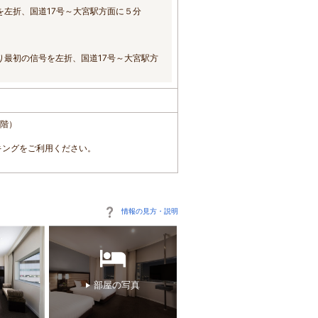
を左折、国道17号～大宮駅方面に５分
り最初の信号を左折、国道17号～大宮駅方
1階）
キングをご利用ください。
情報の見方・説明
部屋の写真