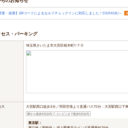
からのお知らせ
変更・改善】QRコードによるセルフチェックインに対応しました！03/04(水)～
クセス・パーキング
埼玉県さいたま市大宮区桜木町1-7-5
セス
大宮駅西口徒歩3分／羽田空港より直通バス70分：大宮駅西口下
駅から徒歩5分以内
コンビニまで徒歩5分以内
東京駅：
車以外／新幹線・JR上野東京ラインで直通最短25分。