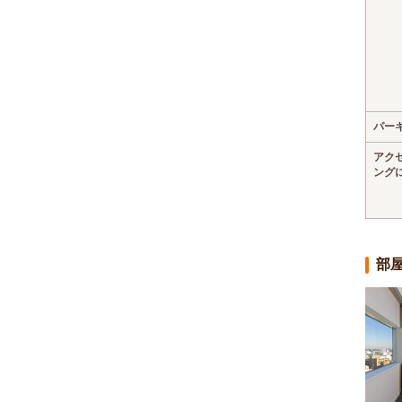
パー
アク
ング
部