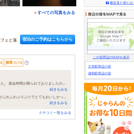
最近見た宿とは
すべての写真をみる
宿泊のご予約はこちらから
ッフェと落
この宿周辺のMAPを表示
接客
価
高評価
大宮駅周辺の宿
浦和駅周辺の宿
我が家から遠い病院に主人が入院となり手術日と翌日は私が1人お世話になりました。 面会時間が限られておりましたので、手術前は氷川神社に無事を願いお参りをして、術後は川越にお礼参りをしました。ホテル全体に流れる空気感が穏やかで1人で泊まってもドキドキせずに済みました。ありがとうございました。
続きをみる
選べる卵料理の朝ごはんに惹かれて宿泊しました！オムレツをいただいたのですがふわふわぷりぷりでとてもおいしかったです。その他の朝食バイキングのメニューも地元埼玉にちなんだものがたくさんあり、お腹がぱつぱつになるまで食べてしまいました。おいしい朝ごはんが食べたい時はまたここに泊まろうと思います。
続きをみる
クチコミ一覧をみる