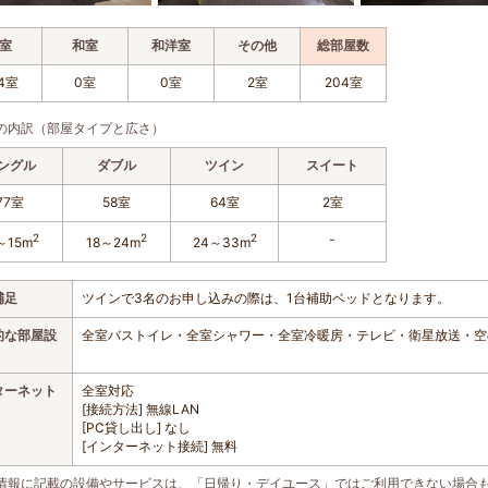
室
和室
和洋室
その他
総部屋数
4室
0室
0室
2室
204室
の内訳（部屋タイプと広さ）
ングル
ダブル
ツイン
スイート
77室
58室
64室
2室
2
2
2
-
～15m
18～24m
24～33m
補足
ツインで3名のお申し込みの際は、1台補助ベッドとなります。
的な部屋設
全室バストイレ・全室シャワー・全室冷暖房・テレビ・衛星放送・空
ターネット
全室対応
[接続方法] 無線LAN
[PC貸し出し] なし
[インターネット接続] 無料
情報に記載の設備やサービスは、「日帰り・デイユース」ではご利用できない場合