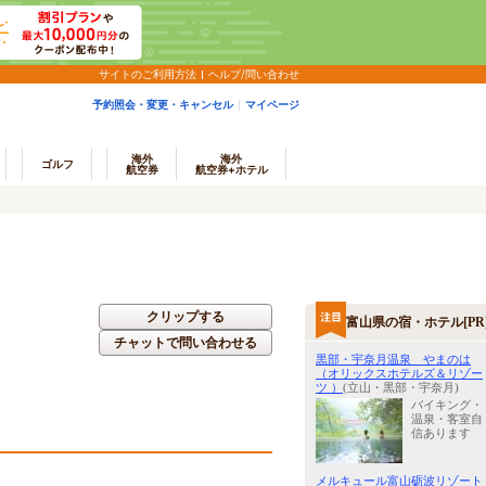
サイトのご利用方法
ヘルプ/問い合わせ
予約照会・変更・キャンセル
マイページ
海外
海外
ゴルフ
航空券
航空券+ホテル
クリップする
富山県の宿・ホテル[PR
チャットで問い合わせる
黒部・宇奈月温泉 やまのは
（オリックスホテルズ＆リゾー
ツ ）
(立山・黒部・宇奈月)
バイキング・
温泉・客室自
信あります
メルキュール富山砺波リゾート