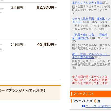
ホテルＪＡＬシティ富山
(富山)
62,370
館内全室ＴＶはミラーリング対
31,185円～
円～
ト～
応２１㎡のモデレートクィー
ア～
ン
なだうら温泉元湯 磯波風（い
そっぷ）
(高岡・氷見・砺波)
【早割でお得！】土曜・連休も
ＯＫ★最大５０００円割引！！
『絶景と癒しの宿』 雨晴温
泉 磯はなび
(高岡・氷見・砺
波)
42,416
21,208円～
円～
ト～
磯はなびの冬色会席 鰤カマ＆
鮑＆万葉牛しゃぶしゃぶ付♪
ア～
富山 立山 アルペンルート
ホテル森の風立山
(富山)
自然豊かなリゾートホテル。旬
の和食料理と開放的な温泉を満
喫♪
※「注目の宿・ホテル」とは、
ご覧になっている県の注目宿・
ホテルをご紹介しております。
タンダードプランがとってもお得！
クリップリスト
0
クリップした宿とは