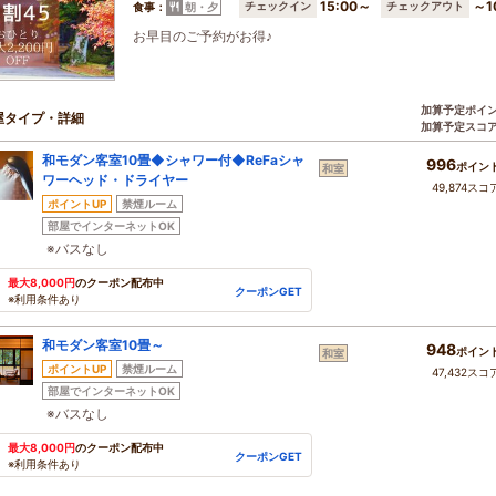
15:00～
～1
チェックイン
チェックアウト
食事：
朝・夕
お早目のご予約がお得♪
加算予定ポイ
屋タイプ・詳細
加算予定スコ
和モダン客室10畳◆シャワー付◆ReFaシャ
996
ポイン
和室
ワーヘッド・ドライヤー
49,874スコ
ポイントUP
禁煙ルーム
部屋でインターネットOK
※バスなし
最大8,000円
のクーポン配布中
クーポンGET
※利用条件あり
和モダン客室10畳～
948
ポイン
和室
ポイントUP
禁煙ルーム
47,432スコ
部屋でインターネットOK
※バスなし
最大8,000円
のクーポン配布中
クーポンGET
※利用条件あり