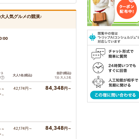
大人気グルメの競演♪
0:00
ント
合計(税込)
大人1名(税込)
1泊 大人2名
ア
84,348
42,174円～
円～
ト～
ア～
84,348
42,174円～
円～
ト～
ア～