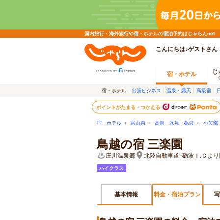
国内旅行・海外旅行や宿・ホテルの宿泊予約はじゃらんnet
こんにちは♪ゲストさん
じ
宿・ホテル
宿・ホテル
出張ビジネス
温泉・露天
高級宿
ポイントがたまる・つかえる
宿・ホテル
>
富山県
>
高岡・氷見・砺波
>
小矢部
鳥越の宿 三楽園
庄川温泉郷
北陸自動車道-砺波Ｉ.Ｃよ
ハイクラス
基本情報
料金・宿泊プラン
写