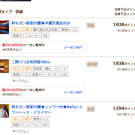
加算予定ポイ
屋タイプ・詳細
加算予定スコ
和モダン客室10畳◆半露天風呂付き
1,638
ポイン
和室
ポイントUP
露天風呂付き客室
禁煙ルーム
81,906スコ
部屋でインターネットOK
最大8,000円
のクーポン配布中
クーポンGET
※利用条件あり
二間つづき和洋室100㎡
1,638
ポイン
和洋室
ポイントUP
特別室・離れ・スイート
81,906スコ
禁煙ルーム
部屋でインターネットOK
※バスなし
最大8,000円
のクーポン配布中
クーポンGET
※利用条件あり
和モダン客室10畳◆シャワー付◆ReFaシャ
1,294
ポイン
和室
ワーヘッド・ドライヤー
64,790スコ
ポイントUP
禁煙ルーム
部屋でインターネットOK
※バスなし