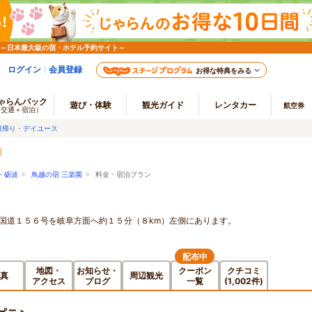
 ～日本最大級の宿・ホテル予約サイト～
ログイン
会員登録
お得な特典をみる
ゃらんパック
遊び・体験
観光ガイド
レンタカー
航空券
（交通＋宿泊）
日帰り・デイユース
・砺波
>
鳥越の宿 三楽園
> 料金・宿泊プラン
り国道１５６号を岐阜方面へ約１５分（８km）左側にあります。
配布中
地図・
お知らせ・
クーポン
クチコミ
真
周辺観光
アクセス
ブログ
一覧
(1,002件)