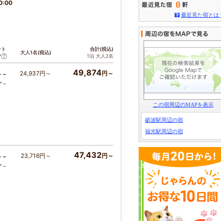
0:00
0
最近見た宿とは
ント
合計(税込)
大人1名(税込)
1泊 大人2名
ア
49,874
24,937円～
円～
ト～
ア～
この宿周辺のMAPを表示
砺波駅周辺の宿
福光駅周辺の宿
47,432
23,716円～
円～
ト～
ア～