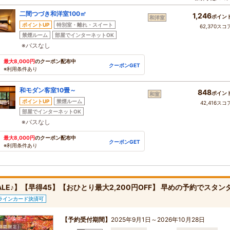
二間つづき和洋室100㎡
1,246
ポイン
和洋室
ポイントUP
特別室・離れ・スイート
62,370スコ
禁煙ルーム
部屋でインターネットOK
※バスなし
最大8,000円
のクーポン配布中
クーポンGET
※利用条件あり
和モダン客室10畳～
848
ポイン
和室
ポイントUP
禁煙ルーム
42,416スコ
部屋でインターネットOK
※バスなし
最大8,000円
のクーポン配布中
クーポンGET
※利用条件あり
ALE♪】【早得45】【おひとり最大2,200円OFF】 早めの予約でス
ラインカード決済可
【予約受付期間】
2025年9月1日～2026年10月28日