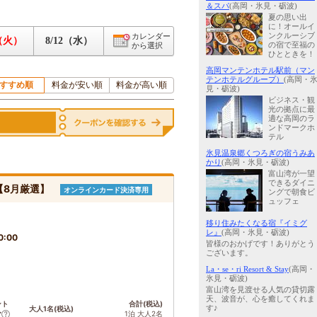
＆スパ
(高岡・氷見・砺波)
夏の思い出
に！オールイ
ンクルーシブ
カレンダー
1（火）
8/12（水）
の宿で至福の
から選択
ひとときを！
高岡マンテンホテル駅前（マン
テンホテルグループ）
(高岡・
すすめ順
料金が安い順
料金が高い順
見・砺波)
ビジネス・観
光の拠点に最
適な高岡のラ
ンドマークホ
テル
氷見温泉郷くつろぎの宿うみあ
かり
(高岡・氷見・砺波)
富山湾が一望
できるダイニ
【8月厳選】
オンラインカード決済専用
ングで朝食ビ
ュッフェ
移り住みたくなる宿『イミグ
レ』
(高岡・氷見・砺波)
0:00
皆様のおかげです！ありがとう
ございます。
La・se・ri Resort & Stay
(高岡・
氷見・砺波)
富山湾を見渡せる人気の貸切露
天、波音が、心を癒してくれま
ント
合計(税込)
す♪
大人1名(税込)
1泊 大人2名
ア