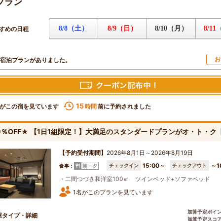
プラン
8/8（土）
8/9（日）
8/10（月）
8/1
すめの日程
お
宿泊プランがありました。
15
がこの宿を見ています
前に予約されました
時間
0％OFF★ 【1日1組限定！】大満足のスタンダードプランがオ・ト・ク
【予約受付期間】
2026年8月1日～2026年8月19日
15:00～
～1
チェックイン
チェックアウト
食事：
朝・夕
・二間つづき和洋室100㎡ ツインベッド+ソファベッド
1名がこのプランを見ています
加算予定ポイ
屋タイプ・詳細
加算予定スコ