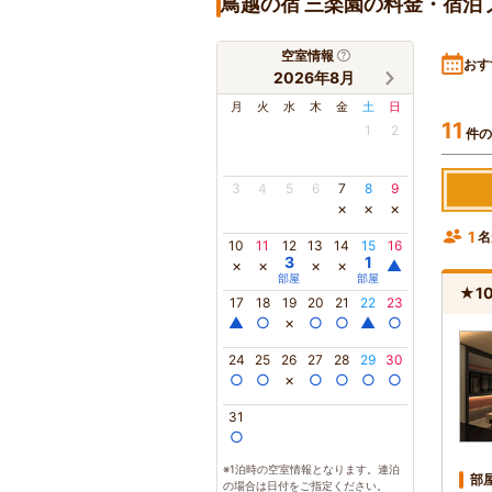
鳥越の宿 三楽園の料金・宿泊
空室情報
おす
2026年8月
月
火
水
木
金
土
日
11
1
2
件の
3
4
5
6
7
8
9
×
×
×
1
名
10
11
12
13
14
15
16
3
1
×
×
×
×
▲
部屋
部屋
★1
17
18
19
20
21
22
23
▲
○
×
○
○
▲
○
24
25
26
27
28
29
30
○
○
×
○
○
○
○
31
○
※1泊時の空室情報となります。連泊
部
の場合は日付をご指定ください。