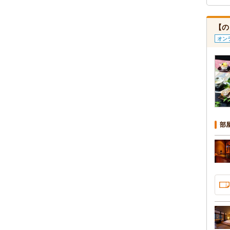
【の
オン
部