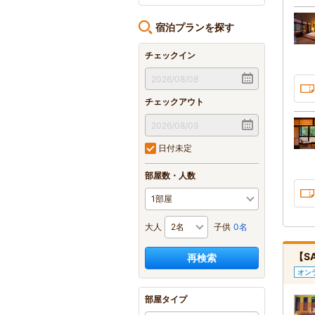
宿泊プランを探す
チェックイン
チェックアウト
日付未定
部屋数・人数
大人
子供
0名
【S
再検索
オン
部屋タイプ