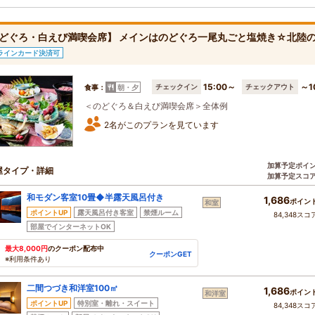
どぐろ・白えび満喫会席】 メインはのどぐろ一尾丸ごと塩焼き☆北陸の
ラインカード決済可
15:00～
～1
チェックイン
チェックアウト
食事：
朝・夕
＜のどぐろ＆白えび満喫会席＞全体例
2名がこのプランを見ています
加算予定ポイ
屋タイプ・詳細
加算予定スコ
和モダン客室10畳◆半露天風呂付き
1,686
ポイン
和室
ポイントUP
露天風呂付き客室
禁煙ルーム
84,348スコ
部屋でインターネットOK
最大8,000円
のクーポン配布中
クーポンGET
※利用条件あり
二間つづき和洋室100㎡
1,686
ポイン
和洋室
ポイントUP
特別室・離れ・スイート
84,348スコ