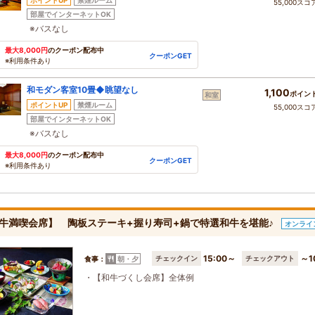
ポイントUP
禁煙ルーム
55,000スコ
部屋でインターネットOK
※バスなし
最大8,000円
のクーポン配布中
クーポンGET
※利用条件あり
和モダン客室10畳◆眺望なし
1,100
ポイン
和室
ポイントUP
禁煙ルーム
55,000スコ
部屋でインターネットOK
※バスなし
最大8,000円
のクーポン配布中
クーポンGET
※利用条件あり
牛満喫会席】 陶板ステーキ+握り寿司+鍋で特選和牛を堪能♪
オンライ
15:00～
～1
チェックイン
チェックアウト
食事：
朝・夕
・【和牛づくし会席】全体例