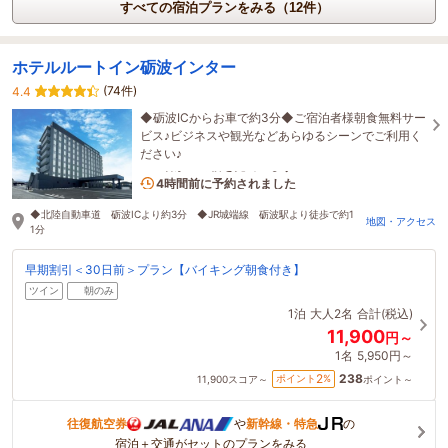
すべての宿泊プランをみる（12件）
ホテルルートイン砺波インター
(74件)
4.4
◆砺波ICからお車で約3分◆ご宿泊者様朝食無料サー
ビス♪ビジネスや観光などあらゆるシーンでご利用く
ださい♪
1名がこの宿を見ています
4時間前に予約されました
◆北陸自動車道 砺波ICより約3分 ◆JR城端線 砺波駅より徒歩で約1
地図・アクセス
1分
早期割引＜30日前＞プラン【バイキング朝食付き】
ツイン
朝のみ
1泊
大人2名
合計(税込)
11,900
円～
1名
5,950円～
238
2
ポイント
%
11,900
スコア～
ポイント～
往復航空券
や
新幹線・特急
の
宿泊＋交通がセットのプランをみる