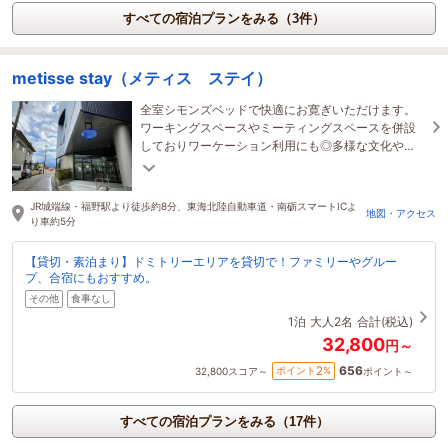
すべての宿泊プランをみる（3件）
metisse stay（メティス ステイ）
全室シモンズベッドで快適にお寛ぎいただけます。
ワーキングスペースやミーティングスペースを併設
しておりワーケーション利用にも◎多様な文化や
人々との交流を楽しむ時間をお楽しみください
JR城端線・福野駅より徒歩約8分、東海北陸自動車道・南砺スマートICよ
地図・アクセス
り車約5分
【貸切・素泊まり】ドミトリーエリアを貸切で！ファミリーやグルー
プ、合宿にもおすすめ。
その他
食事なし
1泊
大人2名
合計(税込)
32,800
円～
656
2
ポイント
%
32,800
スコア～
ポイント～
すべての宿泊プランをみる（17件）