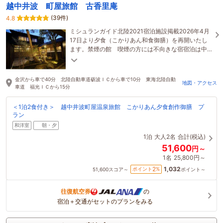
越中井波 町屋旅館 古香里庵
(39件)
4.8
ミシュランガイド北陸2021宿泊施設掲載2026年4月
17日より夕食（こかりあん和食御膳）を再開いたし
ます。禁煙の館 喫煙の方には不向きな宿宿泊は中
学生以上（乳幼児宿泊不可）
金沢から車で40分 北陸自動車道砺波ＩＣから車で10分 東海北陸自動
地図・アクセス
車道 福光ＩＣから15分
＜1泊2食付き＞ 越中井波町屋温泉旅館 こかりあん夕食創作御膳 プ
ラン
和洋室
朝・夕
1泊
大人2名
合計(税込)
51,600
円～
1名
25,800円～
1,032
2
ポイント
%
51,600
スコア～
ポイント～
往復航空券
の
宿泊＋交通がセットのプランをみる