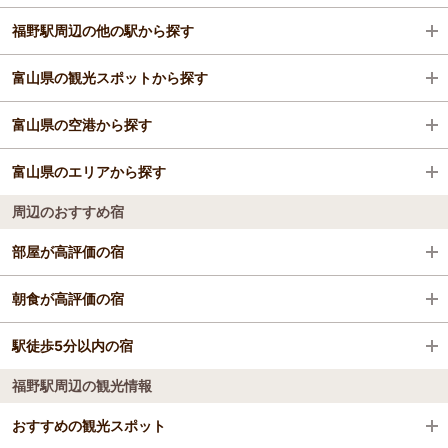
福野駅周辺の他の駅から探す
ビジネスホテル
富山県の観光スポットから探す
旅館
高岡駅
富山県の空港から探す
格安ホテル
氷見駅
黒部峡谷鉄道
富山県のエリアから探す
砺波駅
瑞龍寺
富山空港
周辺のおすすめ宿
小杉駅
立山黒部アルペンルート【富山県側】
富山
部屋が高評価の宿
福光駅
富岩運河環水公園
立山・黒部・宇奈月
アパホテル〈高岡駅前〉
朝食が高評価の宿
城端駅
能登半島国定公園 雨晴海岸
高岡・氷見・砺波
天然温泉 東風の湯 スーパーホテル富山・射水
駅徒歩5分以内の宿
天然温泉 東風の湯 スーパーホテル富山・射水
石動駅
富山市ファミリーパーク
福野駅周辺の観光情報
アパホテル〈高岡駅前〉
高岡マンテンホテル駅前（マンテンホテルグルー
高儀駅
高岡大仏
高岡マンテンホテル駅前（マンテンホテルグルー
プ）
おすすめの観光スポット
プ）
天然温泉 東風の湯 スーパーホテル富山・射水