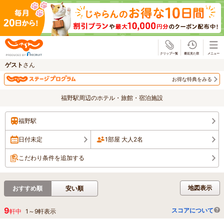
じゃらん
ゲスト
さん
お得な特典をみる
福野駅周辺のホテル・旅館・宿泊施設
福野駅
日付未定
1部屋 大人2名
こだわり条件を追加する
地図表示
おすすめ順
安い順
9
スコアについて
軒中
1
～
9
軒表示