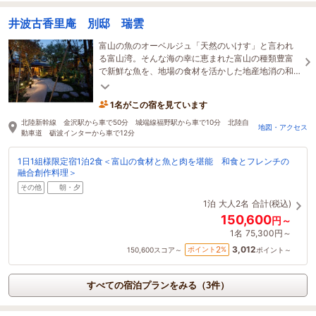
井波古香里庵 別邸 瑞雲
富山の魚のオーベルジュ「天然のいけす」と言われ
る富山湾。そんな海の幸に恵まれた富山の種類豊富
で新鮮な魚を、地場の食材を活かした地産地消の和
食とフレンチの融合創作料理
1名がこの宿を見ています
北陸新幹線 金沢駅から車で50分 城端線福野駅から車で10分 北陸自
地図・アクセス
動車道 砺波インターから車で12分
1日1組様限定宿1泊2食＜富山の食材と魚と肉を堪能 和食とフレンチの
融合創作料理＞
その他
朝・夕
1泊
大人2名
合計(税込)
150,600
円～
1名
75,300円～
3,012
2
ポイント
%
150,600
スコア～
ポイント～
すべての宿泊プランをみる（3件）