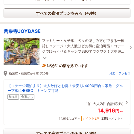
すべての宿泊プランをみる（49件）
閑乗寺JOYBASE
ファミリー・女子旅、各々の楽しみ方ができる一棟
貸しコテージ！大人数ほどお得に宿泊可能！コテー
ジでゆっくり＆キャンプBBQでワクワク！大型遊具
で子ども大満足＆夜は満天の星に包まれる癒しの空
間
1名がこの宿を見ています
砺波IC・福光ICから車で20分
地図・アクセス
【コテージ素泊まり】大人数ほどお得！最安1人4000円台～家族・グル
ープ旅に◆BBQ・キャンプ可能
和洋室
食事なし
1泊
大人2名
合計(税込)
14,916
円～
298
2
ポイント
%
14,916
スコア～
ポイント～
すべての宿泊プランをみる（40件）