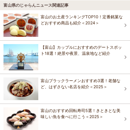
伏木駅
海王丸パーク
ホテルニューオータニ高岡
富山県のじゃらんニュース関連記事
ホテルニューオータニ高岡
瑞龍寺
4.3
越中国分駅
称名滝
富山のお土産ランキングTOP10！定番銘菓な
高岡マンテンホテル駅前（マンテンホテルグルー
天然温泉浜辺の宿あさひや
明和折衷様式の仏殿や法堂・総門を残す。高岡の開祖前田利長の菩提
どおすすめ商品も紹介＜2024＞
プ）
天然温泉浜辺の宿あさひや
寺、曹洞宗の名刹。仏殿・法堂・山門が県内で初めて国宝に指定され
チューリップ四季彩館
ている。壮大な伽藍配置様式の豪壮にして典雅な美しさに圧倒され
ホテルニューオータニ高岡
る。 【料金】 大人: 500円 団体400円 高校生: 200円 団体150円 中学
ホテルセブンセブン高岡
アパホテル〈高岡丸の内〉2026年5月リニューア
生: 200円 団体150円 小学生: 100円 団体70円 備考: 団体割引30名から
ル
【富山】カップルにおすすめのデートスポッ
おすすめの観光スポットガイドを見る
ホテルクラウンヒルズ高岡駅前（BBHホテルグルー
ト18選！絶景や夜景、温泉地など紹介
氷見天然温泉 ルートイングランティア氷見 和蔵の
プ）
氷見天然温泉 ルートイングランティア氷見 和蔵の
宿
宿
天然温泉浜辺の宿あさひや
【雨晴】海辺の宿 女岩荘
【雨晴】海辺の宿 女岩荘
富山ブラックラーメンおすすめ3選！老舗な
ホテルセブンセブン高岡
ど、はずさない名店を紹介＜2025＞
ふるさと民宿 河内屋
Hashimotoya
ホテル・アルファ－ワン高岡
氷見の旬を食する味わいのホテル信貴館
氷見温泉郷 魚巡りの宿 永芳閣(ＢＢＨホテルグ
富山のおすすめ回転寿司5選！きときとな美
ループ)
味しい魚を食べに行こう＜2025＞
民宿竹や
Hashimotoya