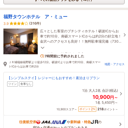
福野タウンホテル ア・ミュー
(316件)
3.9
広々とした客室のプチシティホテル！砺波ICからお
車で約10分、南砺スマートICからは約2分の好立地！
金沢へのアクセスも良好！！無料駐車場完備（730
台）・ショッピングセンター併設・全室Wi-Fi完備。
2名がこの宿を見ています
7時間前に予約されました
ＪＲ城端線福野駅より徒歩12分。砺波ICよりお車で約10分、南砺スマー
地図・アクセス
トICからはお車で約2分
【シンプルステイ】レジャーにもおすすめ！素泊まりプラン
ツイン
食事なし
1泊
大人2名
合計(税込)
10,900
円～
1名
5,450円～
218
2
ポイント
%
10,900
スコア～
ポイント～
往復航空券
や
新幹線・特急
の
宿泊＋交通がセットのプランをみる