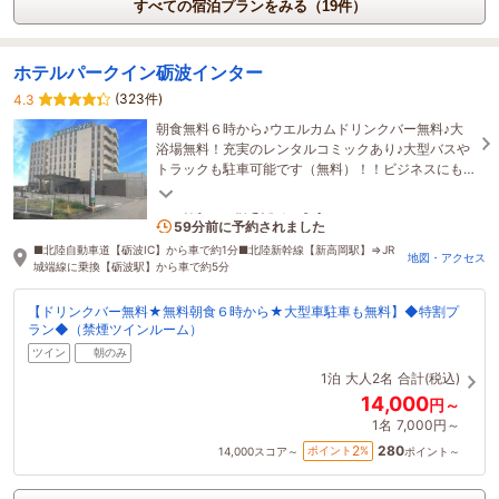
すべての宿泊プランをみる（19件）
ホテルパークイン砺波インター
(323件)
4.3
朝食無料６時から♪ウエルカムドリンクバー無料♪大
浴場無料！充実のレンタルコミックあり♪大型バスや
トラックも駐車可能です（無料）！！ビジネスにも
観光にもおすすめです！！ご利用お待ちしておりま
す！
1名がこの宿を見ています
59分前に予約されました
■北陸自動車道【砺波IC】から車で約1分■北陸新幹線【新高岡駅】⇒JR
地図・アクセス
城端線に乗換【砺波駅】から車で約5分
【ドリンクバー無料★無料朝食６時から★大型車駐車も無料】◆特割プ
ラン◆（禁煙ツインルーム）
ツイン
朝のみ
1泊
大人2名
合計(税込)
14,000
円～
1名
7,000円～
280
2
ポイント
%
14,000
スコア～
ポイント～