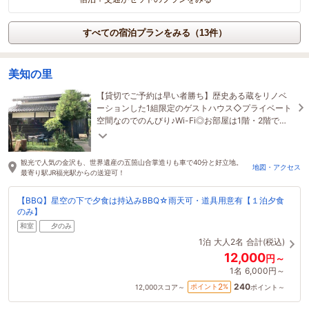
すべての宿泊プランをみる（13件）
美知の里
【貸切でご予約は早い者勝ち】歴史ある蔵をリノベ
ーションした1組限定のゲストハウス◇プライベート
空間なのでのんびり♪Wi-Fi◎お部屋は1階・2階でパ
ターンが異なります。4～11月はBBQやピザ焼き体験
も☆
観光で人気の金沢も、世界遺産の五箇山合掌造りも車で40分と好立地。
地図・アクセス
最寄り駅JR福光駅からの送迎可！
【BBQ】星空の下で夕食は持込みBBQ☆雨天可・道具用意有【１泊夕食
のみ】
和室
夕のみ
1泊
大人2名
合計(税込)
12,000
円～
1名
6,000円～
240
2
ポイント
%
12,000
スコア～
ポイント～