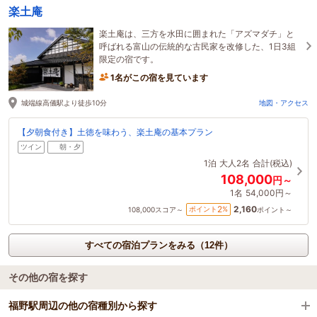
楽土庵
楽土庵は、三方を水田に囲まれた「アズマダチ」と
呼ばれる富山の伝統的な古民家を改修した、1日3組
限定の宿です。
1名がこの宿を見ています
城端線高儀駅より徒歩10分
地図・アクセス
【夕朝食付き】土徳を味わう、楽土庵の基本プラン
ツイン
朝・夕
1泊
大人2名
合計(税込)
108,000
円～
1名
54,000円～
2,160
2
ポイント
%
108,000
スコア～
ポイント～
すべての宿泊プランをみる（12件）
その他の宿を探す
福野駅周辺の他の宿種別から探す