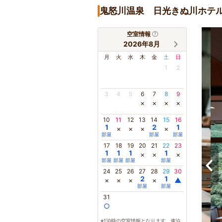
鬼怒川温泉 日光きぬ川ホテ
空室情報
2026年8月
月
火
水
木
金
土
日
1
2
3
4
5
6
7
8
9
×
×
×
×
10
11
12
13
14
15
16
1
2
1
×
×
×
×
部屋
部屋
部屋
17
18
19
20
21
22
23
1
1
1
1
×
×
×
部屋
部屋
部屋
部屋
24
25
26
27
28
29
30
2
1
×
×
×
×
▲
部屋
部屋
31
○
※1泊時の空室情報となります。連泊