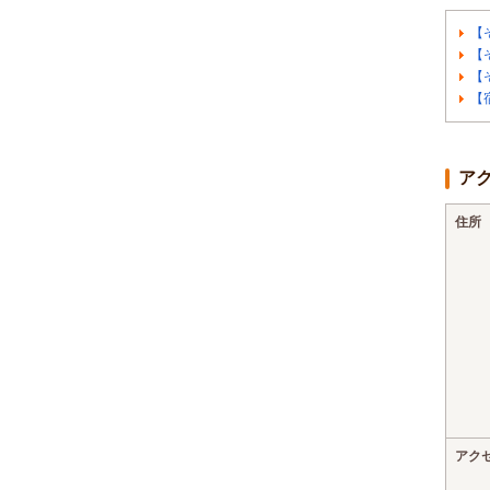
【
【
【
【
ア
住所
アク