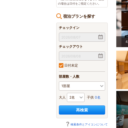
の場合は日付をご指定ください。
宿泊プランを探す
チェックイン
で、みんなで楽しいお食事を♪
4
/
5
チェックアウト
日付未定
部屋数・人数
大人
子供
0名
再検索
検索条件とアイコンについて