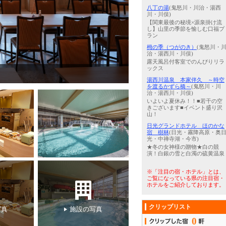
八丁の湯
(鬼怒川・川治・湯西
川・川俣)
【関東最後の秘境×源泉掛け流
し】山里の季節を愉しむ口福プ
ラン
栂の季（つがのき）
(鬼怒川・
治・湯西川・川俣)
露天風呂付客室でのんびりリラ
ックス
5
/
5
【外観（一例）】新施設おぷ
湯西川温泉 本家伴久 ～時空
を渡るかずら橋～
(鬼怒川・川
治・湯西川・川俣)
いよいよ夏休み！！■若干の空
きございます■イベント盛り沢
山！
日光グランドホテル ほのかな
宿 樹林
(日光・霧降高原・奥
光・中禅寺湖・今市)
★冬の女神様の贈物★白の競
演！白銀の雪と白濁の硫黄温泉
※「注目の宿・ホテル」とは、
ご覧になっている県の注目宿・
ホテルをご紹介しております。
クリップリスト
写真
施設の写真
0