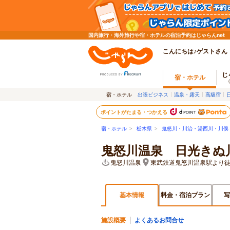
国内旅行・海外旅行や宿・ホテルの宿泊予約はじゃらんnet
こんにちは♪ゲストさん
じ
宿・ホテル
宿・ホテル
出張ビジネス
温泉・露天
高級宿
ポイントがたまる・つかえる
宿・ホテル
>
栃木県
>
鬼怒川・川治・湯西川・川俣
鬼怒川温泉 日光きぬ
鬼怒川温泉
東武鉄道鬼怒川温泉駅より徒
基本情報
料金・宿泊プラン
写
施設概要
よくあるお問合せ