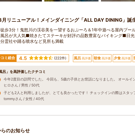
3月リニューアル！メインダイニング「ALL DAY DINING」誕
徒歩3分！鬼怒川の渓谷美を一望するおぷーろ＆1年中遊べる屋内プール
・風呂が大人気■焼きたてステーキが好評の品数豊富なバイキング■日光
宮分霊社や踊る噴水など見所も満載
4.5
チコミ総合
(222件)
風呂
朝食
夕食
高評価
高評価
高評価
風呂」を高評価したクチコミ
ヒロさん / 男性 / 50代
tommyさん / 女性 / 40代
からのお知らせ