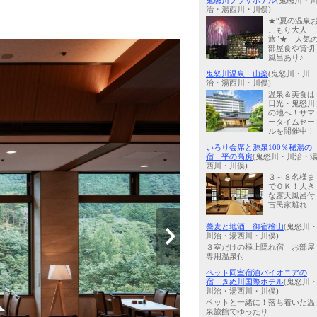
鬼怒川プラザホテル
(鬼怒川・
治・湯西川・川俣)
★“夏の温泉
こもり大人
旅”★ 人気
部屋食や貸切
風呂あり♪
鬼怒川温泉 山楽
(鬼怒川・川
治・湯西川・川俣)
温泉＆美食は
日光・鬼怒川
の地へ！サマ
ータイムセー
ルを開催中！
いろり会席と源泉100％秘湯の
宿 平の高房
(鬼怒川・川治・
西川・川俣)
３～８名様ま
でＯＫ！大き
な露天風呂付
古民家離れ
蕎麦と地酒 御宿檜山
(鬼怒川
川治・湯西川・川俣)
３室だけの極上隠れ宿 お部屋
専用温泉付
ペット同室宿泊パイオニアの
宿 きぬ川国際ホテル
(鬼怒川
川治・湯西川・川俣)
ペットと一緒に！落ち着いた温
泉旅館でゆったり