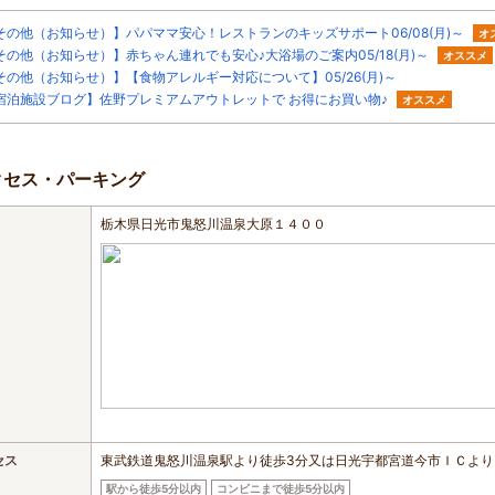
その他（お知らせ）】パパママ安心！レストランのキッズサポート06/08(月)～
オ
その他（お知らせ）】赤ちゃん連れでも安心♪大浴場のご案内05/18(月)～
オススメ
その他（お知らせ）】【食物アレルギー対応について】05/26(月)～
宿泊施設ブログ】佐野プレミアムアウトレットで お得にお買い物♪
オススメ
クセス・パーキング
栃木県日光市鬼怒川温泉大原１４００
セス
東武鉄道鬼怒川温泉駅より徒歩3分又は日光宇都宮道今市ＩＣよりＲ
駅から徒歩5分以内
コンビニまで徒歩5分以内