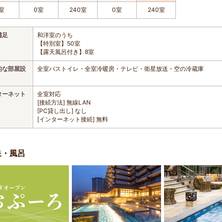
室
0室
240室
0室
240室
補足
和洋室のうち
【特別室】50室
【露天風呂付き】8室
的な部屋設
全室バストイレ・全室冷暖房・テレビ・衛星放送・空の冷蔵庫
ターネット
全室対応
[接続方法] 無線LAN
[PC貸し出し] なし
[インターネット接続] 無料
泉・風呂