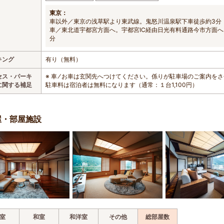
東京：
車以外／東京の浅草駅より東武線。鬼怒川温泉駅下車徒歩約3分
車／東北道宇都宮方面へ。宇都宮IC経由日光有料通路今市方面へ～
分
キング
有り（無料）
セス・パーキ
※ 車 ⁄ お車は玄関先へつけてください。係りが駐車場のご案内を
に関する補足
駐車料は宿泊者は無料になります（通常：１台1,100円）
屋・部屋施設
室
和室
和洋室
その他
総部屋数