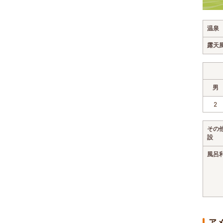
温泉
露天
男
2
その
設
風呂
ア