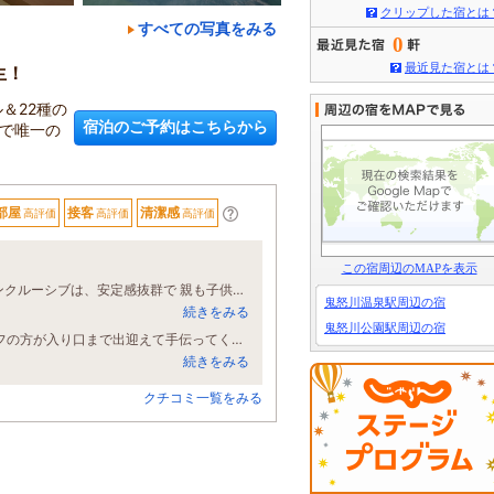
クリップした宿とは
すべての写真をみる
0
最近見た宿とは
生！
＆22種の
宿泊のご予約はこちらから
で唯一の
部屋
接客
清潔感
高評価
高評価
高評価
この宿周辺のMAPを表示
今年2度目の訪問でした。 今回も、5歳の子供とお世話になりました。 オールインクルーシブは、安定感抜群で 親も子供も大満足でした。 食べて、遊んで、温泉でリラックス！ 最高です！！ 鬼怒川温泉駅から、すぐなので 今回も特急列車で行きましたが 電車旅も子供が気に入っているので 次回も、電車で伺おうと思っております。
鬼怒川温泉駅周辺の宿
続きをみる
鬼怒川公園駅周辺の宿
子ども2人と利用しましたが、とても良かったです！ チェックインの際はスタッフの方が入り口まで出迎えて手伝ってくださり、レストランでも入口で戸惑っていると男性のスタッフが来て席まで案内してくださいました。その際子どもたちにも色々優しく話しかけてくださり、とても嬉しかったです。 プールもお風呂も最高で、足湯は子どもたちが何度も入るほど気に入っていました。 レストランもチェックイン後からチェックアウト後まで何度も利用させていただきました。 子どもたちも「また行きたい！」と言っており、子供も大人もみんな大満足です。またぜひ伺いたいと思います。
続きをみる
クチコミ一覧をみる