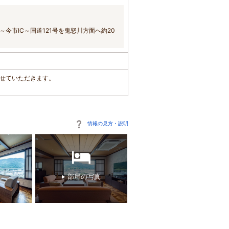
今市IC～国道121号を鬼怒川方面へ約20
させていただきます。
情報の見方・説明
部屋の写真