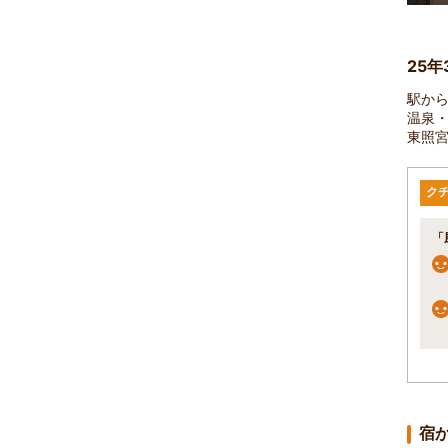
25年
駅から
温泉
東照
ク
「
宿