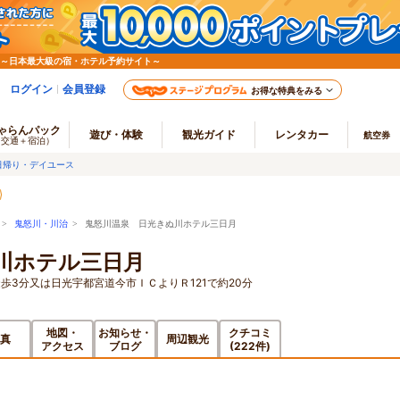
 ～日本最大級の宿・ホテル予約サイト～
ログイン
会員登録
お得な特典をみる
ゃらんパック
遊び・体験
観光ガイド
レンタカー
航空券
（交通＋宿泊）
日帰り・デイユース
>
鬼怒川・川治
> 鬼怒川温泉 日光きぬ川ホテル三日月
川ホテル三日月
歩3分又は日光宇都宮道今市ＩＣよりＲ121で約20分
地図・
お知らせ・
クチコミ
真
周辺観光
アクセス
ブログ
(222件)