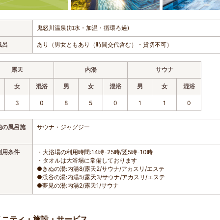
鬼怒川温泉(加水・加温・循環ろ過)
風呂
あり（男女ともあり（時間交代含む）・貸切不可）
露天
内湯
サウナ
女
混浴
男
女
混浴
男
女
混浴
3
0
8
5
0
1
1
0
他の風呂施
サウナ・ジャグジー
利用条件
・大浴場の利用時間:14時-25時/翌5時-10時
・タオルは大浴場に常備しております
●きぬの湯:内湯8/露天2/サウナ/アカスリ/エステ
●渓谷の湯:内湯5/露天3/サウナ/アカスリ/エステ
●夢見の湯:内湯2/露天1/サウナ
メニティ・施設・サービス