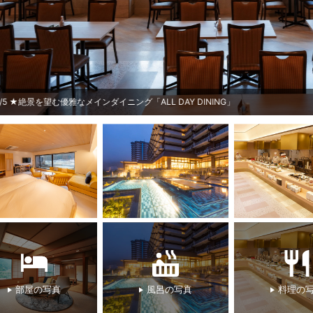
★絶景を望む優雅なメインダイニング「ALL DAY DINING」
部屋の写真
風呂の写真
料理の