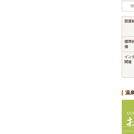
0
部屋
標準
備
イン
関連
温