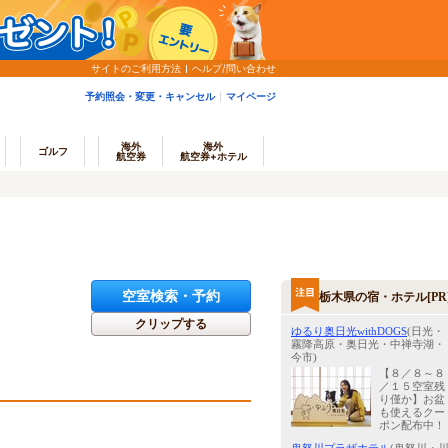
サイトのご利用方法
ヘルプ/問い合わせ
予約照会・変更・キャンセル
マイページ
海外
海外
ゴルフ
航空券
航空券+ホテル
空室検索・予約
栃木県の宿・ホテル[PR
クリップする
ゆるり奥日光withDOGS
(日光・
霧降高原・奥日光・中禅寺湖・
今市)
【８／８～８
／１５空室残
り僅か】お盆
も使えるクー
ポン配布中！