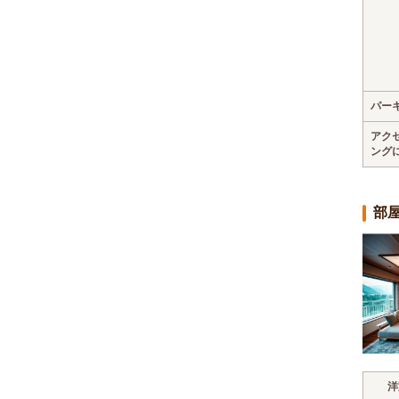
パー
アク
ング
部
洋