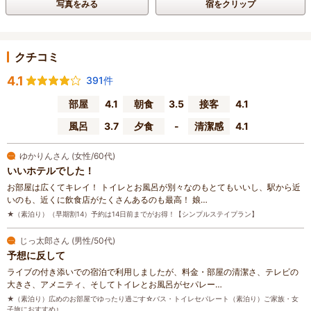
写真をみる
宿をクリップ
クチコミ
4.1
391件
部屋
4.1
朝食
3.5
接客
4.1
風呂
3.7
夕食
-
清潔感
4.1
ゆかりんさん (女性/60代)
いいホテルでした！
お部屋は広くてキレイ！ トイレとお風呂が別々なのもとてもいいし、駅から近
いのも、近くに飲食店がたくさんあるのも最高！ 娘…
★（素泊り）（早期割14）予約は14日前までがお得！【シンプルステイプラン】
じっ太郎さん (男性/50代)
予想に反して
ライブの付き添いでの宿泊で利用しましたが、料金・部屋の清潔さ、テレビの
大きさ、アメニティ、そしてトイレとお風呂がセパレー…
★（素泊り）広めのお部屋でゆったり過ごす☆バス・トイレセパレート（素泊り）ご家族・女
子旅におすすめ♪