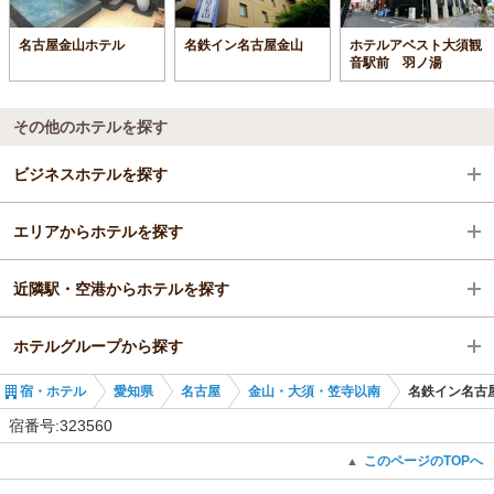
名古屋金山ホテル
名鉄イン名古屋金山
ホテルアベスト大須観
音駅前 羽ノ湯
その他のホテルを探す
ビジネスホテルを探す
エリアからホテルを探す
愛知県
近隣駅・空港からホテルを探す
名古屋
愛知県
ホテルグループから探す
金山・大須・笠寺以南
名古屋
金山駅
宿・ホテル
愛知県
名古屋
金山・大須・笠寺以南
名鉄イン名古
金山駅
金山・大須・笠寺以南
東別院駅
全国の名鉄ホテルズ
宿番号:323560
金山駅
尾頭橋駅
愛知の名鉄ホテルズ
このページのTOPへ
▲