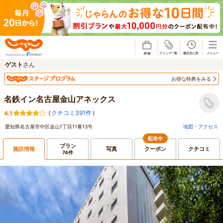
じゃらん
ゲスト
さん
お得な特典をみる
名鉄イン名古屋金山アネックス
(
クチコミ391件
)
4.1
愛知県名古屋市中区金山1丁目11番13号
地図・アクセス
配布中
プラン
施設情報
写真
クーポン
クチコミ
74件