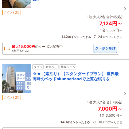
2
ポイント
%
1泊 大人2名 合計(税込)
7,124円～
1名 3,562円～
142
7,124
ポイント～たまる
スコア～たまる
15,000
最大
円
の
クーポン配布中
クーポンGET
※利用条件あり
ダブル
食事なし
禁煙ルーム
☆★（素泊り）【スタンダードプラン】 世界最
高峰のベッドslumberlandで上質な眠りを！
2
ポイント
%
1泊 大人2名 合計(税込)
7,000円～
1名 3,500円～
140
7,000
ポイント～たまる
スコア～たまる