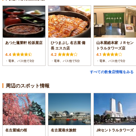
あつた蓬莱軒 松坂屋店
ひつまぶし 名古屋 備
山本屋総本家 ＪＲセン
長 エスカ店
トラルタワーズ店
4.4
4.2
4.1
・電車、バス他で3分
・電車、バス他で5分
・電車、バス他で5分
すべての飲食店情報をみる
周辺のスポット情報
名古屋城の桜
名古屋港水族館
JRセントラルタワーズ