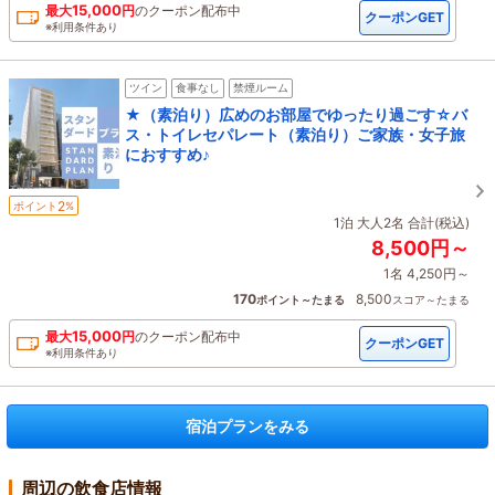
15,000
最大
円
の
クーポン配布中
クーポンGET
※利用条件あり
ツイン
食事なし
禁煙ルーム
★（素泊り）広めのお部屋でゆったり過ごす☆バ
ス・トイレセパレート（素泊り）ご家族・女子旅
におすすめ♪
2
ポイント
%
1泊 大人2名 合計(税込)
8,500円～
1名 4,250円～
170
8,500
ポイント～たまる
スコア～たまる
15,000
最大
円
の
クーポン配布中
クーポンGET
※利用条件あり
宿泊プランをみる
周辺の飲食店情報