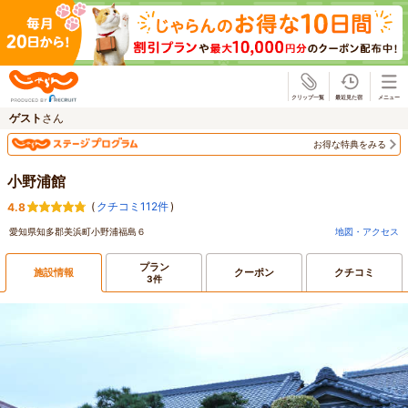
じゃらん
ゲスト
さん
お得な特典をみる
小野浦館
(
クチコミ112件
)
4.8
愛知県知多郡美浜町小野浦福島６
地図・アクセス
プラン
施設情報
クーポン
クチコミ
3件