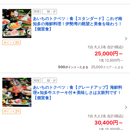
和室
朝・夕
あいちのトクベツ：食【スタンダード】これぞ南
知多の海鮮料理！伊勢湾の眺望と美食を味わう！
【個室食】
2
ポイント
%
1泊 大人2名 合計(税込)
25,000円～
1名 12,500円～
500
25,000
ポイント～たまる
スコア～たまる
和室
朝・夕
あいちのトクベツ：食【グレードアップ】海鮮料
理×知多牛ステーキ付★美味しさは太鼓判です！
【個室食】
2
ポイント
%
1泊 大人2名 合計(税込)
30,400円～
1名 15,200円～