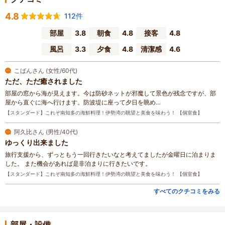
4.8
112件
部屋
3.8
朝食
4.8
接客
4.8
風呂
3.3
夕食
4.8
清潔感
4.6
こばんさん (女性/60代)
ただ、ただ癒されました
部屋の窓から海が見えます。今は防砂ネットが邪魔して景色が残念ですが、部
屋から直ぐに海へ行けます。防波堤に座って夕日を眺め…
【スタンダード】これぞ南知多の海鮮料理！伊勢湾の眺望と美食を味わう！ 【個室食】
阿久比さん (男性/40代)
ゆっくり出来ました
旅行支援から、ずっともう一回行きたいなと考えてましたが金曜日に泊まりま
した。 また機会があれば是非泊まりに行きたいです。
【スタンダード】これぞ南知多の海鮮料理！伊勢湾の眺望と美食を味わう！ 【個室食】
すべてのクチコミをみる
部屋・設備