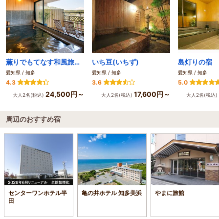
薫りでもてなす和風旅苑 源氏香
いち豆(いちず)
島灯りの宿 
愛知県 / 知多
愛知県 / 知多
愛知県 / 知多
4.3
3.6
5.0
24,500円～
17,600円～
大人2名(税込)
大人2名(税込)
大人2名(税込)
周辺のおすすめ宿
センターワンホテル半
亀の井ホテル 知多美浜
やまに旅館
田