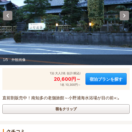
1/5
外観画像
1泊 大人2名 合計(税込)
20,600円～
宿泊プランを探す
1名 10,300円～
直前割販売中！南知多の老舗旅館～小野浦海水浴場が目の前+:｡
宿をクリップ
クチコミ