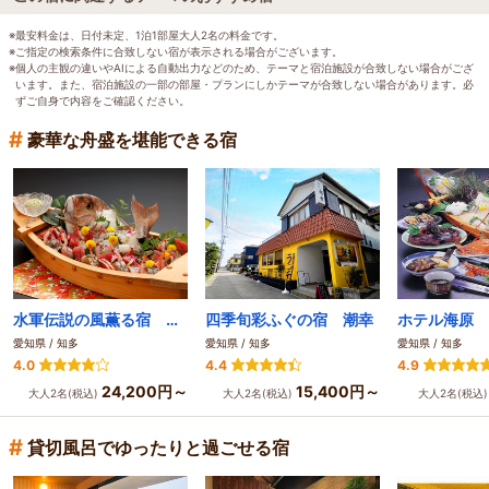
※最安料金は、日付未定、1泊1部屋大人2名の料金です。
※ご指定の検索条件に合致しない宿が表示される場合がございます。
※個人の主観の違いやAIによる自動出力などのため、テーマと宿泊施設が合致しない場合がござ
います。また、宿泊施設の一部の部屋・プランにしかテーマが合致しない場合があります。必
ずご自身で内容をご確認ください。
#
豪華な舟盛を堪能できる宿
水軍伝説の風薫る宿 花乃丸
四季旬彩ふぐの宿 潮幸
ホテル海原
愛知県 / 知多
愛知県 / 知多
愛知県 / 知多
4.0
4.4
4.9
24,200円～
15,400円～
大人2名(税込)
大人2名(税込)
大人2名(税込
#
貸切風呂でゆったりと過ごせる宿