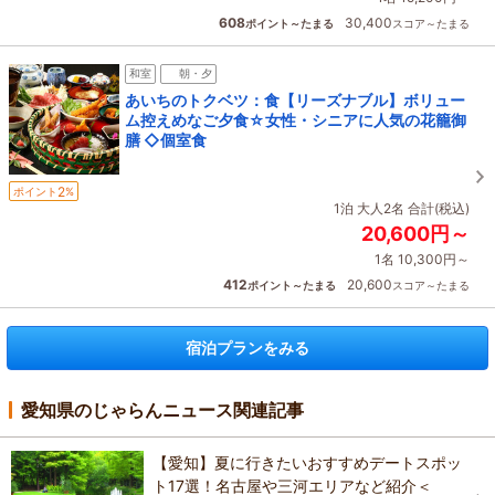
608
30,400
ポイント～たまる
スコア～たまる
和室
朝・夕
あいちのトクベツ：食【リーズナブル】ボリュー
ム控えめなご夕食☆女性・シニアに人気の花籠御
膳 ◇個室食
2
ポイント
%
1泊 大人2名 合計(税込)
20,600円～
1名 10,300円～
412
20,600
ポイント～たまる
スコア～たまる
宿泊プランをみる
愛知県のじゃらんニュース関連記事
【愛知】夏に行きたいおすすめデートスポッ
ト17選！名古屋や三河エリアなど紹介＜