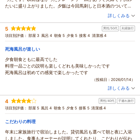
す。ありがとうございました。
ぜひまた季節を変えて、ゆっくり遊びにいらしてください。
温まるご感想をお寄せいただき誠にありがとうございました。
たいに盛り上がりました。夕飯は今回馬刺しと日本酒のついてく
またお会いできます日を、心より楽しみにお待ちしておりま
（返信日：2026/04/14）
夕食の魚料理をお気に召していただけたとのこと、大変嬉しく
るプランでしたが、馬刺しがとても美味しかったです！お酒が進
（投稿日：2026/01/18）
す。
思っております。魚介の旨味をぎゅっと閉じ込め、開けた瞬間
詳しくみる
んでしまいました。料理も全部美味しくて今回も完食でした！い
ありがとうございました。
の香りまで楽しんでいただけるよう工夫している一皿ですの
宿泊時期：
2025年11月宿泊 (夫婦旅行)
つも丁寧に料理の説明をしてくださるのがありがたいです。
で、「これだけでお腹満足」とのご感想はとても嬉しいです。
5
（返信日：2026/03/21）
男性/50代
夫婦旅行
投稿者：
柴ぴすさん (女性/40代)
また暖かくなったら伺います。
その後、体調を崩されたとのことどうかお気になさらないでく
宿泊プラン：
【極上の会津旅】 会津を堪能♪ 地酒＋馬刺し 追加プラン♪
項目別評価：
部屋 3
風呂 4
朝食 5
夕食 5
接客 4
清潔感 4
〈ふくしまの酒〉
ださい。お身体が万全でない中でも「もう一度伺いたい」と思
ツイン
朝・夕
宿泊価格帯：
っていただけたこと、本当にありがたく思っております。次回
19,001～20,000円(大人一人あたり/税込)
死海風呂が楽しい
はぜひ体調の良いときに、肉料理をはじめ、すべてのお料理を
夕食朝食ともに最高でした
ヒーリングイン ホワイトペンションからの返信
ゆっくりと味わっていただけますよう、又のお越しをお待ちし
料理一品ごとの説明も楽しくどれも美味しかったです
ております。またお会いできます日を、心より楽しみにしてお
★柴ぴす様
死海風呂は初めての感覚で楽しかったです
ります。ありがとうございました。
いつもホワイトペンションをご利用頂き、誠にありがとうござ
（投稿日：2026/01/14）
いました。
（返信日：2026/02/16）
詳しくみる
7月に続き、年内にもう一度お越しいただけたこと、心より嬉し
宿泊時期：
2025年11月宿泊 (夫婦旅行)
く
投稿者：
ぐっさんさん
(男性/50代)
4
思っております。雪の後ならではの、紅葉と雪が同時に楽しめ
男性/40代
子連れ旅行
宿泊プラン：
【じゃらん限定】いなわしろを遊び尽くす！周遊割引or特典付
きプラン
る
ダブル
朝・夕
項目別評価：
部屋 5
風呂 4
朝食 5
夕食 5
接客 5
清潔感 4
宿泊価格帯：
露天風呂を満喫していただけたとのこと、私どもにとっても印
14,001～15,000円(大人一人あたり/税込)
象に残る
こだわりの料理
ヒーリングイン ホワイトペンションからの返信
季節の風景で、その魅力を共有していただけて嬉しい限りで
年末に家族旅行で宿泊しました。貸切風呂も選べて朝と夜に入浴
す。
★ ぐっさん様
しました。食事もオーナーが説明してくれたり、こだわりが伝わ