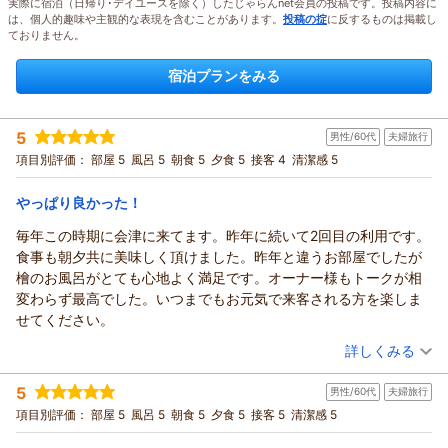
実際に宿泊（日帰り･デイユースを除く）したじゃらんnet会員の投稿です。投稿内容に
は、個人的趣味や主観的な表現を含むことがあります。
投稿の掟
に反するものは掲載し
ておりません。
宿泊プランをみる
5
男性/60代
夫婦旅行
項目別評価：
部屋 5
風呂 5
朝食 5
夕食 5
接客 4
清潔感 5
やっぱり良かった！
毎年この時期に会津に来てます。昨年に続いて2回目の利用です。
食事も朝夕共に美味しく頂けました。昨年と違うお部屋でしたが
檜のお風呂がとても心地よく満足です。オーナー様もトークが相
変わらず最高でした。いつまでもお元気で来客される方を楽しま
せてください。
（投稿日：2026/08/06）
詳しくみる
宿泊時期：
2026年08月宿泊 (夫婦旅行)
5
男性/60代
夫婦旅行
投稿者：
はっちさん
(男性/60代)
宿泊プラン：
《福島牛Ａ４ランク》稀少部位「イチボ」肉プラン≪じゃらん
項目別評価：
部屋 5
風呂 5
朝食 5
夕食 5
接客 5
清潔感 5
限定≫
ツイン
朝・夕