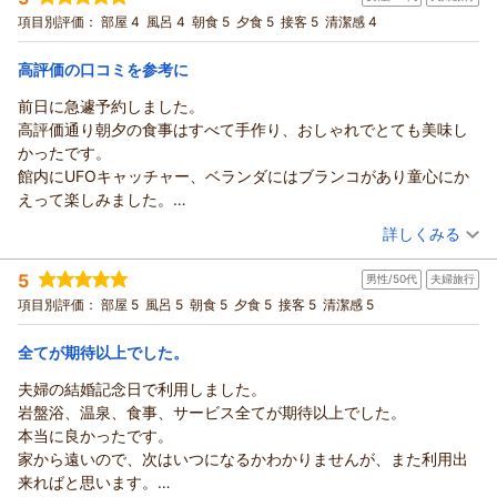
なしさせていただきます。またお会いできる日をスタッフ一同
だけるよう、サービスや施設の向上に努めてまいります。また
宿泊プラン：
【福島県「また来て。」割対象プラン】1泊２食基本プラン♪無
項目別評価：
部屋 4
風呂 4
朝食 5
夕食 5
接客 5
清潔感 4
心よりお待ちしております。この度はご宿泊ならびに温かいご
料貸切風呂とイタリアンのフルコース♪
お会いできます日をスタッフ一同心より楽しみにお待ちしてお
ダブル
朝・夕
投稿を誠にありがとうございました。
宿泊価格帯：
ります。ありがとうございました。
14,001～15,000円(大人一人あたり/税込)
高評価の口コミを参考に
（返信日：2026/06/25）
（返信日：2026/06/24）
前日に急遽予約しました。
ヒーリングイン ホワイトペンションからの返信
高評価通り朝夕の食事はすべて手作り、おしゃれでとても美味し
★やすやすパパ様
かったです。
この度もご宿泊いただき、また心温まるご感想をお寄せいただ
館内にUFOキャッチャー、ベランダにはブランコがあり童心にか
きまして誠にありがとうございました。いつも変わらぬご愛顧
えって楽しみました。
を賜り、さらに私どもの取り組みや小さな改善にも目を向けて
宿の方もとても親切で癒されました。
（投稿日：2026/06/07）
いただけること、大変嬉しく思っております。お客様からいた
詳しくみる
だくアンケートやご意見は、より快適にお過ごしいただくため
宿泊時期：
2026年06月宿泊 (夫婦旅行)
の大切なものになりますので、できる限りサービス向上に活か
5
男性/50代
夫婦旅行
投稿者：
ちっちさん
(女性/60代)
せるよう努めております。ご自宅から近い距離にもかかわら
宿泊プラン：
【福島県「また来て。」割対象プラン】1泊２食基本プラン♪無
項目別評価：
部屋 5
風呂 5
朝食 5
夕食 5
接客 5
清潔感 5
料貸切風呂とイタリアンのフルコース♪
ず、季節ごとに定宿としてご利用いただいておりますこと、そ
ツイン
朝・夕
宿泊価格帯：
して「今後も継続してほしい」「誇りです」とのお言葉まで頂
17,001～18,000円(大人一人あたり/税込)
全てが期待以上でした。
戴し、身の引き締まる思いでございます。これからも皆様に安
夫婦の結婚記念日で利用しました。
ヒーリングイン ホワイトペンションからの返信
心してお帰りいただける宿であり続けられるよう、世代を超え
岩盤浴、温泉、食事、サービス全てが期待以上でした。
ておもてなしの心を大切にしながら、一歩ずつ進化を重ねてま
ちっち様
本当に良かったです。
いります。また季節ごとの景色やお料理、温泉を楽しみに、ぜ
この度は数ある宿の中から当館をご利用いただき、また温かい
家から遠いので、次はいつになるかわかりませんが、また利用出
ひお越しくださいませ。次回お会いできますことを心よりお待
口コミをお寄せいただきまして誠にありがとうございました。
来ればと思います。
ちしております。この度は誠にありがとうございました。
急なご予約にもかかわらず、ご滞在をお楽しみいただけたとの