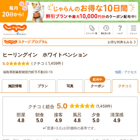
じゃらん
お得な特典をみる
ヒーリングイン ホワイトペンション
(
クチコミ1,459件
)
5.0
福島県耶麻郡猪苗代町字不動33-13
地図・アクセス
配布中
施設情報
プラン
写真
クーポン
クチコミ
5.0
クチコミ総合
(1,459件)
部屋
朝食
接客
風呂
夕食
清潔感
4.8
5.0
4.9
4.8
5.0
4.9
※｢普通=3.0｣が評価時の基準です。