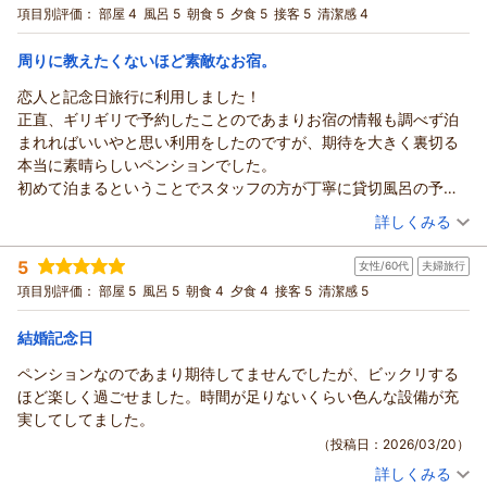
だきながら、実際に温まりやお肌の変化をご実感いただけたこ
宿泊プラン：
不思議な浮遊体験！死海風呂&無料貸切風呂！バーニャカウダ
項目別評価：
部屋 4
風呂 5
朝食 5
夕食 5
接客 5
清潔感 4
と伊フルコース基本プラン♪
と、大変嬉しく思っております。設備やアメニティについても
ツイン
朝・夕
宿泊価格帯：
ご満足いただけたようで安心いたしました。お食事に関しまし
18,001～19,000円(大人一人あたり/税込)
周りに教えたくないほど素敵なお宿。
てもお褒めのお言葉をいただき、料理人をはじめスタッフ一同
恋人と記念日旅行に利用しました！
ヒーリングイン ホワイトペンションからの返信
の励みになります。最後のお見送りまでおもてなしを感じてい
正直、ギリギリで予約したことのであまりお宿の情報も調べず泊
ただけたことは、私どもにとって何よりの喜びです。これから
★らんたのパパ様
まれればいいやと思い利用をしたのですが、期待を大きく裏切る
もご滞在のひとときがより心地よいものとなるよう努めてまい
この度はご宿泊いただき、また心温まるクチコミをお寄せいた
本当に素晴らしいペンションでした。
りますので、ぜひまた季節を変えてお越しくださいませ。再び
だき誠にありがとうございます。各お風呂のシャンプーバーや
初めて泊まるということでスタッフの方が丁寧に貸切風呂の予約
お会いできます日を心よりお待ちしております。
交換用の足ふきマット、ウェルカムのコーヒーセットやお菓
の方法や仕組み、場所などをおしえてくださり、ヒーリングルー
（投稿日：2026/04/10）
この度は誠にありがとうございました。
子、無料でお楽しみいただけるクレーンゲームやマッサージチ
詳しくみる
ムのミニクレーンゲームやおもてなしのデザートなどについても
ェアなど、さまざまなおもてなしをお喜びいただけたご様子
（返信日：2026/05/03）
宿泊時期：
2026年04月宿泊 (恋人旅行)
知らなかったのですごい！盛りだくさんだ！と感じました！
に、大変嬉しく思っております。また、お部屋のプリンや別館
5
女性/60代
夫婦旅行
投稿者：
すぐさん
(女性/30代)
お部屋も清潔感あり、露天風呂付きのお部屋で美肌の湯というこ
のお部屋のエスプレッソマシン、電気タオル掛けといった細か
宿泊プラン：
【じゃらんのお得な10日間】５％ＯＦＦ ＊3月限定＊【５大
項目別評価：
部屋 5
風呂 5
朝食 4
夕食 4
接客 5
清潔感 5
とで堪能させてもらいました。岩盤浴利用もさせてもらい、ほん
特典】プレミアム＆ラグジュアリープラン
な設備にも目を向けていただき、私どものこだわりが伝わった
ダブル
朝・夕
とに化粧ノリが良くてとてもテンションがあがりました笑
宿泊価格帯：
ことを何より嬉しく思っております。「至るところに気遣いが
25,001～26,000円(大人一人あたり/税込)
結婚記念日
夕食のコースディナーが本当にすごくて！
あって最高」とのお言葉は、スタッフ一同にとって何よりの励
前菜の多さ、地元のお野菜の甘さや美味しさがぎゅっと詰まって
ペンションなのであまり期待してませんでしたが、ビックリする
ヒーリングイン ホワイトペンションからの返信
みでございます。これからも、お客様に快適で楽しいひととき
いました！バーニャカウダが美味しくて美味しくてソースの販売
ほど楽しく過ごせました。時間が足りないくらい色んな設備が充
をお過ごしいただけるよう、さらに工夫とおもてなしの向上に
★すぐ様
をして欲しいです。
実してしてました。
努めてまいります。ぜひまた季節を変えてお越しくださいま
このたびは大切な記念日のご旅行に当館をご利用いただき、誠
特殊なフィルムで包まれたお魚料理。作り方やパスタ、スープの
（投稿日：2026/03/20）
せ。心よりお待ちしております。ありがとうございました。
にありがとうございました。また、心温まるご感想をお寄せい
美味しさなど気さくに教えてくださり本当に楽しく美味しくお食
詳しくみる
ただき、重ねて御礼申し上げます。ご予約時にはあまり事前に
（返信日：2026/04/16）
宿泊時期：
2026年02月宿泊 (夫婦旅行)
事を堪能させていただきました！