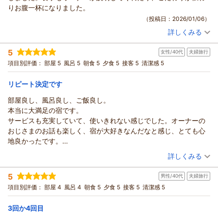
また、新しく設置したクレーンゲームもご夫婦で楽しんでいた
この度はご宿泊頂きまして誠にありがとうございました。
りお腹一杯になりました。
だけた
夕食・朝食ともに「最高」とのお言葉をいただき、
（投稿日：2026/01/06）
ご様子が目に浮かび、思わず笑顔になりました。
ありがとうございます。お料理一品ごとの説明も楽しんで
今回お選びいただいた馬刺しと日本酒のプランもご満足頂けた
詳しくみる
いただけたとのこと、料理への想いや工夫が伝わったことを
宿泊時期：
2025年12月宿泊 (子連れ旅行)
こと、
何より嬉しく思っております。
投稿者：
ＵＣＣＩさん
(男性/40代)
5
特に馬刺しを気に入っていただけて何よりです。お料理をすべ
女性/40代
夫婦旅行
宿泊プラン：
【年末年始・連休】死海風呂&無料貸切風呂！バーニャカウダ
また、死海風呂も初めての感覚としてお楽しみいただけたよう
＆創作伊フルコース基本プラン
て
4ベッド
朝・夕
項目別評価：
部屋 5
風呂 5
朝食 5
夕食 5
接客 5
清潔感 5
で
完食していただき、さらに説明についてもお褒めのお言葉を頂
宿泊価格帯：
17,001～18,000円(大人一人あたり/税込)
何よりです。非日常の体験として、良い思い出のひとつになっ
戴し、
リピート決定です
て
大変嬉しく思います。「また暖かくなったら」とのお言葉、
ヒーリングイン ホワイトペンションからの返信
おりましたら幸いです。ぜひまた機会がございましたら
部屋良し、風呂良し、ご飯良し。
とても嬉しく拝見しました。季節が変わると景色やお風呂の雰
お越し下さいませ。再びお会いできる日を、
★ ＵＣＣＩ様
本当に大満足の宿です。
囲気、
心よりお待ちしております。ありがとうございました。
この度はご宿泊頂きまして誠にありがとうございました。
サービスも充実していて、使いきれない感じでした。オーナーの
ぜひ次回も、ゆっくりとお寛ぎいただけましたら幸いです。
心温まるご感想をお寄せいただき、誠にありがとうございま
（返信日：2026/01/15）
おじさまのお話も楽しく、宿が大好きなんだなと感じ、とても心
またお会いできる日を、心よりお待ちしております。
す。
地良かったです。
ありがとうございました。
年末の大切なご家族旅行に当館をお選びいただき、貸切風呂を
また、ぜひ、お世話になりたいと思います。
（投稿日：2025/12/31）
（返信日：2026/01/20）
詳しくみる
朝晩ともにご利用いただけたとのこと、大変嬉しく拝見いたし
ました。
宿泊時期：
2025年12月宿泊 (夫婦旅行)
5
ご家族水入らずで、ゆっくりとお寛ぎいただけましたでしょう
男性/40代
夫婦旅行
投稿者：
かっちゃんさん
(女性/40代)
宿泊プラン：
【年末年始・連休】死海風呂&無料貸切風呂！バーニャカウダ
か。
項目別評価：
部屋 4
風呂 4
朝食 5
夕食 5
接客 5
清潔感 5
＆創作伊フルコース基本プラン
ツイン
朝・夕
また、お食事につきましても、私どものこだわりや想いを感じ
宿泊価格帯：
19,001～20,000円(大人一人あたり/税込)
取って
3回か4回目
いただき、「お腹一杯になりました」とのお言葉まで頂戴し、