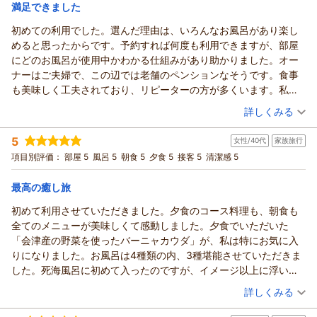
宿泊価格帯：
19,001～20,000円(大人一人あたり/税込)
満足できました
初めての利用でした。選んだ理由は、いろんなお風呂があり楽し
ヒーリングイン ホワイトペンションからの返信
めると思ったからです。予約すれば何度も利用できますが、部屋
★ はっち様
にどのお風呂が使用中かわかる仕組みがあり助かりました。オー
この度もホワイトペンションをご利用いただき、誠にありがと
ナーはご夫婦で、この辺では老舗のペンションなそうです。食事
うございます。昨年に続き、今年もお越しいただけましたこと
も美味しく工夫されており、リピーターの方が多くいます。私も
を大変嬉しく思っております。今回のお部屋では、檜のお風呂
近くに行く時はまた利用したいと思います。
（投稿日：2026/07/22）
をゆっくりとお楽しみいただけたようで安心いたしました。お
詳しくみる
食事も夕食・朝食ともにご満足いただけたとのお言葉、とても
宿泊時期：
2026年05月宿泊 (夫婦旅行)
嬉しく思っております。そして、オーナーのトークまでお褒め
5
女性/40代
家族旅行
投稿者：
明石家まぐろさん
(男性/60代)
いただきありがとうございます（笑）。こちらこそ、楽しくお
宿泊プラン：
【福島県「また来て。」割対象プラン】1泊２食基本プラン♪無
項目別評価：
部屋 5
風呂 5
朝食 5
夕食 5
接客 5
清潔感 5
料貸切風呂とイタリアンのフルコース♪
話しさせていただき、元気をいただいております。「いつまで
ツイン
朝・夕
宿泊価格帯：
も元気で」とのお言葉を励みに、これからも皆様に楽しい時間
18,001～19,000円(大人一人あたり/税込)
最高の癒し旅
を過ごしていただける宿であり続けられるよう頑張ってまいり
初めて利用させていただきました。夕食のコース料理も、朝食も
ヒーリングイン ホワイトペンションからの返信
ます。また会津へお越しの際には、ぜひお立ち寄りくださいま
全てのメニューが美味しくて感動しました。夕食でいただいた
せ。来年もお会いできますことを、スタッフ一同楽しみにして
★明石家まぐろ様
「会津産の野菜を使ったバーニャカウダ」が、私は特にお気に入
おります。ありがとうございました。
この度は初めてのご宿泊に当館をお選びいただき、また温かい
りになりました。お風呂は4種類の内、3種堪能させていただきま
口コミをご投稿いただき誠にありがとうございました。お風呂
（返信日：2026/08/08）
した。死海風呂に初めて入ったのですが、イメージ以上に浮いて
巡りを楽しみにお越しいただけたこと、大変嬉しく思います。
楽しく入浴できました。岩盤浴付きのプランで予約したので、い
（投稿日：2026/07/19）
また、お部屋から貸切風呂の利用状況をご確認いただける仕組
詳しくみる
っぱい汗をかいてデトックスとリラックスができて最高の休日を
みがお役に立てたようで安心いたしました。お食事につきまし
宿泊時期：
2026年07月宿泊 (家族旅行)
過ごすことができました。サービスも至れり尽くせりで大満足で