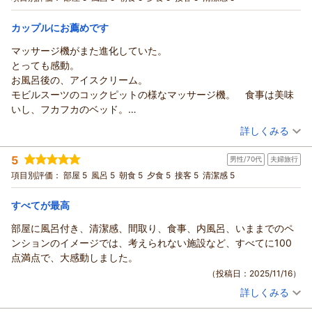
宿泊価格帯：
心より嬉しく思っております。ただ夜間のボイラー音につきま
18,001～19,000円(大人一人あたり/税込)
しては
カップルにお薦めです
ヒーリングイン ホワイトペンションからの返信
ご不快な思いをおかけし誠に申し訳ございませんでした。
マッサージ機がまた進化していた。
貴重なご意見として真摯に受け止めさせて頂きました。
★れもんてぃーぬ様
とっても感動。
それにもかかわらず「それ以外は最高」とのお言葉を頂戴し、
この度はご宿泊頂きまして誠にありがとうございました。
お風呂後の、アイスクリーム。
心より感謝申し上げます。またお時間ができました際には、
心温まるクチコミをありがとうございます。
モビルスーツのコックピットの様なマッサージ機。 食事は美味
ぜひお気軽にお越しくださいませ。次回はより快適にお過ごし
体調がすぐれない中でのご来館だったとのこと、
いし、フカフカのベッド。
いただけますよう努めてまいります。
その後お元気を取り戻されたと伺い、私どもも本当に嬉しく、
最高でした。 又、伺います。
（投稿日：2025/12/02）
またお会いできます日を、心よりお待ちしております。
詳しくみる
安心いたしました。お食事も美味しく召し上がっていただけ、
ありがとうございました。
癒しのひとときをお過ごしいただけたことは、何よりでした。
宿泊時期：
2025年10月宿泊 (家族旅行)
5
また来年もお会いできますことを、スタッフ一同心より
（返信日：2026/01/20）
男性/70代
夫婦旅行
投稿者：
Ghostさん
(男性/50代)
宿泊プラン：
不思議な浮遊体験！死海風呂&無料貸切風呂！バーニャカウダ
楽しみにしております。この度は誠にありがとうございまし
項目別評価：
部屋 5
風呂 5
朝食 5
夕食 5
接客 5
清潔感 5
と伊フルコース基本プラン♪
4ベッド
朝・夕
た。
宿泊価格帯：
13,001～14,000円(大人一人あたり/税込)
すべてが最高
（返信日：2025/12/14）
部屋に風呂付き、清潔感、間取り、食事、内風呂、いままでのペ
ヒーリングイン ホワイトペンションからの返信
ンションのイメージでは、考えられない施設など、すべてに100
★ Ghost様
点満点で、大感動しました。
この度はご宿泊いただき、また素敵なご感想をお寄せいただき
（投稿日：2025/11/16）
誠にありがとうございます。マッサージ機やお風呂後の
詳しくみる
アイスクリーム、フカフカのベッドなど、当館の設備やサービ
宿泊時期：
2025年11月宿泊 (夫婦旅行)
スを
投稿者：
らんたのパパさん
(男性/70代)