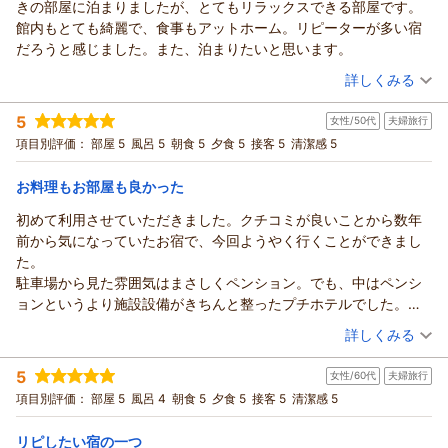
きの部屋に泊まりましたが、とてもリラックスできる部屋です。
この度はご夫婦での大切なご旅行に当館をお選びいただき、誠
館内もとても綺麗で、食事もアットホーム。リピーターが多い宿
にありがとうございました。また、心温まるご感想をお寄せい
だろうと感じました。また、泊まりたいと思います。
ただき重ねて御礼申し上げます。数あるお宿の中から口コミを
（投稿日：2026/05/10）
ご覧になってお越しいただき、「とてもいい時間を過ごす事が
詳しくみる
できました」とのお言葉をいただけましたこと、大変嬉しく思
宿泊時期：
2026年05月宿泊 (夫婦旅行)
っております。お部屋のお風呂や貸切風呂もご満喫いただけた
5
女性/50代
夫婦旅行
投稿者：
ブンさん
(男性/50代)
ようで何よりでございます。空いていれば何度でもご利用いた
宿泊プラン：
不思議な浮遊体験！死海風呂&無料貸切風呂！バーニャカウダ
項目別評価：
部屋 5
風呂 5
朝食 5
夕食 5
接客 5
清潔感 5
と伊フルコース基本プラン♪
だける貸切風呂は、皆さまにゆったりとした時間をお過ごしい
ツイン
朝・夕
宿泊価格帯：
ただきたいという思いでご用意しておりますので、お二人での
18,001～19,000円(大人一人あたり/税込)
お料理もお部屋も良かった
んびりとお楽しみいただけたご様子に嬉しい気持ちでいっぱい
初めて利用させていただきました。クチコミが良いことから数年
ヒーリングイン ホワイトペンションからの返信
です。また、お料理につきましても夕食・朝食ともにご満足い
前から気になっていたお宿で、今回ようやく行くことができまし
ただけたとのことで安心致しました。そして主人への温かなお
★ブン様
た。
言葉までありがとうございます。今回のご旅行が、お二人にと
このたびはご宿泊いただき、またご感想をお寄せいただき誠に
駐車場から見た雰囲気はまさしくペンション。でも、中はペンシ
って「また行きたいね」と思っていただける思い出となりまし
ありがとうございます。露天風呂付きのお部屋で、ゆったりと
ョンというより施設設備がきちんと整ったプチホテルでした。
たことが、私どもにとって何よりの喜びです。ぜひまた季節を
リラックスした時間をお過ごしいただけたとのこと、大変嬉し
ジャグジー付きのお部屋でジャグジーを楽しんだり、広いリビン
（投稿日：2026/05/09）
変えて、ゆっくり羽を休めにお越しくださいませ。ご夫婦での
く思っております。館内の清潔感やお食事のアットホームな雰
詳しくみる
グにはプロジェクターもついていて、大画面を楽しめました。
再会を心よりお待ちしております。ありがとうございました。
囲気についてもお褒めいただき、励みになります。また、貸切
宿泊時期：
2026年05月宿泊 (夫婦旅行)
死海風呂も面白かったし、お食事も夕食朝食共に満足。多くのリ
風呂への移動につきまして、貴重なご意見をありがとうござい
（返信日：2026/05/26）
5
女性/60代
夫婦旅行
投稿者：
こあゆきさん
(女性/50代)
ピーターさんがいるのも納得でした。
ます。一部のお風呂は建物の構造上、外を通っていただく形と
宿泊プラン：
【GW・連休】死海風呂&無料貸切風呂！バーニャカウダ＆創作
項目別評価：
部屋 5
風呂 4
朝食 5
夕食 5
接客 5
清潔感 5
伊フルコース基本プラン
なっており、特に雨天時にはご不便をおかけすることもあるか
ツイン
朝・夕
宿泊価格帯：
と思いまので、傘もご用意しております。そのような中でもご
25,001～26,000円(大人一人あたり/税込)
リピしたい宿の一つ