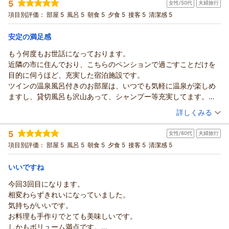
ても、お褒めのお言葉をいただきありがとうございます。地元
5
女性/50代
夫婦旅行
投稿者：
リキオさん
(女性/40代)
す。今度は冬に訪れたいと思います。
の食材を取り入れながら、一品一品心を込めてお作りしており
宿泊プラン：
【GW・連休】二人で一緒にデトックス！身体の芯から温まる
項目別評価：
部屋 5
風呂 5
朝食 5
夕食 5
接客 5
清潔感 5
岩盤浴１時間付
ますので、そのように感じていただけたことはとても嬉しいで
ツイン
朝・夕
宿泊価格帯：
す。「また利用したい」とのお言葉は、私どもにとって一番の
20,001～21,000円(大人一人あたり/税込)
安定の満足感
励みになります。次回お越しの際にも、ゆっくりと温泉やお食
もう何度もお世話になっております。
ヒーリングイン ホワイトペンションからの返信
事をお楽しみいただき、心安らぐひとときをお過ごしいただけ
近隣の市に住んでおり、こちらのペンションで過ごすことだけを
ますよう努めてまいります。またお近くへお越しの際には、ぜ
★リキオ様
目的に伺うほど、充実した宿泊施設です。
ひお立ち寄りくださいませ。お会いできます日を心よりお待ち
このたびは数ある宿の中から当館をご利用いただき、また心温
ツインの温泉風呂付きのお部屋は、いつでも気軽に温泉が楽しめ
しております。ありがとうございました。
まるご感想をお寄せいただきまして誠にありがとうございまし
ますし、貸切風呂も沢山あって、シャンプー等充実してます。
た。ご夕食のコース料理や朝食を「全て美味しかった」とのお
（返信日：2026/07/23）
お料理は朝夕共、毎回ほぼ同様の内容ですが、どのお料理も美味
（投稿日：2026/07/19）
言葉をいただき、大変嬉しく思っております。特に会津産の野
詳しくみる
しく、毎回満足感が高いです。特に夕食のパスタ入りアクアパッ
菜を使ったバーニャカウダをお気に召していただけたとのこ
宿泊時期：
2026年06月宿泊 (夫婦旅行)
ツァとお肉、朝食のハンバーガーが出てくると、ホワイトペンシ
と、地元の食材を活かしたお料理を大切にしておりますので良
5
女性/60代
夫婦旅行
投稿者：
こももさん
(女性/50代)
ョンさんに来た感が高まります。お部屋に用意されたプリンも美
かったです。また、4種類のお風呂のうち3種類をご満喫いただ
宿泊プラン：
【福島県「また来て。」割対象プラン】1泊２食基本プラン♪無
項目別評価：
部屋 5
風呂 5
朝食 5
夕食 5
接客 5
清潔感 5
味いですので、ぜひ忘れずに食べてください。
料貸切風呂とイタリアンのフルコース♪
き、初めての死海風呂もお楽しみいただけたようで安心いたし
ツイン
朝・夕
施設全般、いつも綺麗に管理されていて、床は美しく磨かれてお
宿泊価格帯：
ました。浮遊感ならではの不思議な感覚を体験していただけた
18,001～19,000円(大人一人あたり/税込)
いいですね
り、マッサージ等のリラクゼーション機器、コーヒーやお菓子コ
ことを嬉しく思います。岩盤浴付きプランでは、たくさん汗を
ーナーなどもあり、毎回余すことなく楽しませて頂いておりま
今回3回目になります。
ヒーリングイン ホワイトペンションからの返信
流してデトックスとリラックスを満喫され、「最高の休日」と
す。
相変わらずきれいになっていました。
感じていただけたこと、何より嬉しい限りです。サービスにつ
★ こもも様
近場にお住まいの方にも、ぜひにとおすすめできるお宿です。
気持ちがいいです。
きましても温かいお言葉をありがとうございます。ぜひ次回は
ご宿泊いただき、そして心のこもった口コミをお寄せいただ
お料理も手作りでとても美味しいです。
冬の季節にもお越しください。周辺の雪景色や澄んだ空気の中
き、誠にありがとうございます。何度も足を運んでくださり、
しかもボリューム満点です。