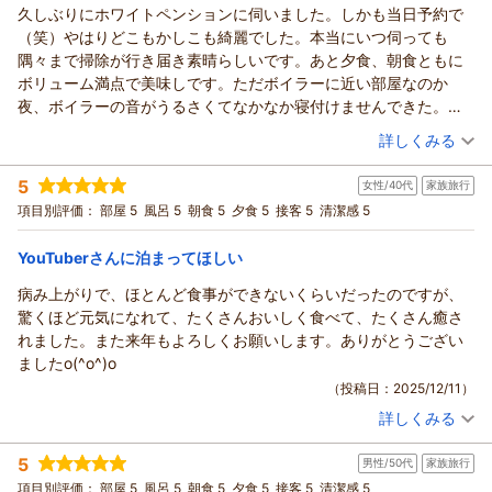
久しぶりにホワイトペンションに伺いました。しかも当日予約で
ヒーリングイン ホワイトペンションからの返信
何よりでした。これからも皆さまの思い出に残るひとときを
（笑）やはりどこもかしこも綺麗でした。本当にいつ伺っても
お過ごしいただける宿であり続けられるよう、心を込めて
★かっちゃん様
隅々まで掃除が行き届き素晴らしいです。あと夕食、朝食ともに
おもてなししてまいります。
この度はご宿泊頂きまして誠にありがとうございました。
ボリューム満点で美味しです。ただボイラーに近い部屋なのか
ぜひまた機会がございましたらご家族皆さまでお越しください
また心温まるクチコミをお寄せいただき、恐縮しております。
夜、ボイラーの音がうるさくてなかなか寝付けませんできた。そ
ませ。
お部屋・お風呂・お食事ともにご満足いただけたとのお言葉、
れ以外は最高のペンションです。またそのうち行きたいと思いま
（投稿日：2025/12/29）
再びお会いできます日を、心よりお待ちしております。
大変うれしくまた、サービスにつきましても「使いきれないほ
詳しくみる
す。
ありがとうございました。
ど」
宿泊時期：
2025年12月宿泊 (夫婦旅行)
とのお言葉を頂戴しこれからの励みにもなりました。
5
（返信日：2026/01/07）
女性/40代
家族旅行
投稿者：
ひろさん
(男性/40代)
オーナーとのお話も楽しんで頂けたとのこと、宿への想いが伝
宿泊プラン：
【年末年始・連休】死海風呂&無料貸切風呂！バーニャカウダ
項目別評価：
部屋 5
風呂 5
朝食 5
夕食 5
接客 5
清潔感 5
＆創作伊フルコース基本プラン
わった
ツイン
朝・夕
宿泊価格帯：
こともとても嬉しく思っております。お客様に心地よくお過ご
21,001～22,000円(大人一人あたり/税込)
YouTuberさんに泊まってほしい
し
病み上がりで、ほとんど食事ができないくらいだったのですが、
ヒーリングイン ホワイトペンションからの返信
頂ける空間づくりを、これからも大切にしてまいります。
驚くほど元気になれて、たくさんおいしく食べて、たくさん癒さ
ぜひまた季節を変えてお越しくださいませ。
★ひろ様
れました。また来年もよろしくお願いします。ありがとうござい
再びお会いできる日を、心より楽しみにお待ちしております。
この度は、ホワイトペンションへお越しいただきまして
ましたo(^o^)o
ありがとうございました。
誠にありがとうございました。館内の清掃につきまして
（投稿日：2025/12/11）
「いつ伺っても隅々まで行き届いている」とのお言葉を頂戴
（返信日：2026/01/02）
詳しくみる
し、
宿泊時期：
2025年11月宿泊 (家族旅行)
大変嬉しく、日々の励みになります。ありがとうございます。
投稿者：
れもんてぃーぬさん
(女性/40代)
5
また、夕食・朝食ともにボリュームやお味にご満足いただい
男性/50代
家族旅行
宿泊プラン：
不思議な浮遊体験！死海風呂&無料貸切風呂！バーニャカウダ
と伊フルコース基本プラン♪
て、
ツイン
朝・夕
項目別評価：
部屋 5
風呂 5
朝食 5
夕食 5
接客 5
清潔感 5