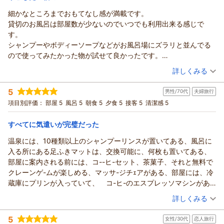
理解をいただき感謝申し上げます。「また泊まりたい」とのお
細かなところまでおもてなし感が満載です。
ヒーリングイン ホワイトペンションからの返信
言葉は、私どもにとって何よりの励みです。これからも、何度
貸切のお風呂は部屋数が少ないのでいつでも利用出来る感じで
でも訪れたくなる宿と思っていただけるよう努めてまいりま
★こあゆき様
す。
す。この度はご宿泊頂きありがとうございました。
この度は数あるお宿の中から当館をご利用いただき、誠にあり
シャンプーやボディーソープなどがお風呂場にズラリと並んでる
がとうございました。また、以前から気にかけてくださってい
（返信日：2026/05/11）
ので使ってみたかった物が試せて良かったです。
たとのこと、大変嬉しく思っております。外観は昔ながらのペ
今回はジャグジー付きの部屋だったので温泉も何度も入ってゆっ
（投稿日：2026/04/30）
ンションですが、館内では少しでも快適にお過ごしいただける
詳しくみる
くり出来ました。
よう、設備や空間づくりに力を入れておりますので、「プチホ
宿泊時期：
2026年04月宿泊 (夫婦旅行)
ご主人いわく湯量が少ないので正直、温泉とはいえないと言って
テルのよう」と感じていただけたことは大きな励みになりま
5
男性/70代
夫婦旅行
投稿者：
睡蓮さん
(女性/60代)
いましたがちゃんと温泉です。
す。ジャグジー付きのお部屋やプロジェクターでの大画面鑑
宿泊プラン：
【 ふくしまDC×じゃらん限定】 春のいなわしろ満喫！周遊割
項目別評価：
部屋 5
風呂 5
朝食 5
夕食 5
接客 5
清潔感 5
良く温まりますし帰りにはお肌がツルツルしてました。
引or 特典付≪4月～6月≫
賞、さらに死海風呂まで存分にお楽しみいただけたご様子で何
ツイン
朝・夕
ペンションなのに部屋のドライヤーは高級な物でしたしアメニテ
宿泊価格帯：
よりです。お食事につきましても、夕食・朝食ともにご満足い
18,001～19,000円(大人一人あたり/税込)
すべてに気遣いが完璧だった
ィーにはフェイスマスクも置いてあり感動しました。
ただけたとのお言葉をいただき、料理担当も大変喜んでおりま
皆さんの口コミどおりお食事が大変素晴らしく、量も質も共に大
温泉には、10種類以上のシャンプーリンスが置いてある、風呂に
ヒーリングイン ホワイトペンションからの返信
す。「リピーターが多いのも納得」とのお言葉は、私たちにと
変満足出来ました。
入る所にある足ふきマットは、交換可能に、何枚も置いてある、
って本当に嬉しい最高のお褒めです。これからも初めてのお客
★ 睡蓮様
帰りの際には道中お飲み下さいと、お～いお茶をくださり最後ま
部屋に案内される前には、コ--ヒ-セット、茶菓子、それと無料で
様にも、何度お越しいただくお客様にも「また来たい」と思っ
この度はご宿泊いただき、また心温まるご感想をお寄せいただ
でおもてなし感が満載でした。
クレーンゲ-ムが楽しめる、マッサ-ジチｪアがある、部屋には、冷
ていただける宿を目指してまいります。ぜひまたゆっくりと癒
き誠にありがとうございます。館内の細やかなサービスや貸切
お陰様でとても良い旅になりました。
蔵庫にプリンが入っていて、 コ-ヒ-のエスプレッソマシンがあ
しの時間を過ごしにいらしてください。スタッフ一同、再びお
風呂のご利用、シャンプーバーなどをお楽しみいただけたご様
ありがとうございました。
り、濡れたタオルを乾かす電気タオル掛けが、設置され、至ると
（投稿日：2026/04/15）
会いできます日を心よりお待ちしております。ありがとうござ
子、大変嬉しく拝見いたしました。お部屋のジャグジーでもゆ
詳しくみる
ころに色々なおもてなしの気遣いがあって最高でした。
いました。
っくりと温泉時間をお過ごしいただけたとのこと、何よりでご
宿泊時期：
2026年04月宿泊 (夫婦旅行)
ざいます。また、温泉につきましても率直なお話に触れていた
（返信日：2026/05/10）
5
女性/30代
恋人旅行
投稿者：
らんたのパパさん
(男性/70代)