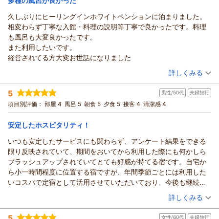
多種の風呂が良かった
お風呂も貸切なので、気兼ねなく入れますし、とても充実した滞
褒めのお言葉をいただき、恐縮しております。お部屋の広さだ
在でした。
久しぶりにヒーリングインホワイトペンションに泊まりました。
ヒーリングイン ホワイトペンションからの返信
けでなく、快適にお過ごしいただける設備や空間づくりを心掛
姫路からはチョット遠いですが、次回は冬に嫁さんとスキーにお
相変わらず丁寧な入館・料理の説明等丁寧で良かったです。料理
けておりますので、そのように感じていただけたことは大きな
★ゆきちゃん様
邪魔したいと思っております。
も風呂も大変良かったです。
励みになります。これからも、毎年お越しいただくたびに「ま
この度は、遠路はるばる姫路よりお越しいただき、また大変嬉
良い宿が見つかって、良かったです。
また利用したいです。
た来てよかった」と思っていただけるよう、料理・設備・おも
しいご感想をお寄せいただき誠にありがとうございます。毎年
経営されてる方大変お世話になりました
てなしのすべてにおいて、より一層磨きをかけてまいります。
恒例の同僚旅行の大切なご宿泊先として当館をお選びいただ
（投稿日：2026/06/22）
またお会いできます日を、心より楽しみにお待ちしておりま
き、心より感謝申し上げます。また、じゃらんの口コミをご覧
詳しくみる
す。ありがとうございました。
になってご予約いただき、「口コミ通り」とのお言葉まで頂戴
宿泊時期：
2026年06月宿泊 (友達旅行)
し、スタッフ一同大変嬉しく思います。今回のご旅行のテーマ
（返信日：2026/06/30）
5
男性/50代
夫婦旅行
投稿者：
ドラえもんさん
(男性/60代)
である洋食を楽しむ旅の中で、当館のお料理が皆様のご期待に
宿泊プラン：
【福島県「また来て。」割対象プラン】＊会津の銘産＊ 地酒
項目別評価：
部屋 4
風呂 5
朝食 5
夕食 5
接客 4
清潔感 4
＋馬刺し追加プラン♪
お応えできたこと、そしてご同行の皆様にもお喜びいただけた
ダブル
朝・夕
宿泊価格帯：
ことを何より嬉しく思います。また、お部屋の手作りプリンや
20,001～21,000円(大人一人あたり/税込)
安定したホスピタリティ！
夕食後のアイス、無料クレーンゲーム、貸切風呂、シャンプー
いつも安定したサービスにも関わらず、アンケート結果をできる
ヒーリングイン ホワイトペンションからの返信
バーなど、館内での様々なサービスもお楽しみいただけたご様
限り反映されていて、期間をおいてから利用した際にも何かしら
子で安心いたしました。ご滞在中、気兼ねなくゆったりとお過
★ドラえもん様
ブラッシュアップされていてとても好感が持てる宿です。自宅か
ごしいただけたのであれば、私どもにとってこれ以上の喜びは
ご宿泊いただきまして誠にありがとうございました。久しぶり
ら小一時間程度に位置する宿ですが、年間季節ごとには利用した
ございません。「良い宿が見つかって良かった」とのお言葉
のご宿泊で当館にお越しいただき、心より御礼申し上げます。
いコスパで定宿として活用させていただいており、今後も継続し
は、宿を営む私たちにとって本当に嬉しいお言葉です。次回は
また、スタッフのご案内やお料理・お風呂につきましてお褒め
ていただきたい（世代交代を含めて）お勧め宿です！誇りです！
（投稿日：2026/06/09）
ぜひ冬の猪苗代へお越しください。雪景色やスキーはもちろ
のお言葉をいただき、大変嬉しく思っております。変わらぬご
詳しくみる
ん、冬ならではの温泉や体験もお楽しみいただけます。今度は
評価をいただけたことは、私どもにとって何よりの励みでござ
宿泊時期：
2026年06月宿泊 (夫婦旅行)
奥様とのご旅行が素敵な思い出となりますよう、精一杯おもて
います。これからもお越しいただくたびに快適にお過ごしいた
5
女性/60代
夫婦旅行
投稿者：
やすやすパパさん
(男性/50代)