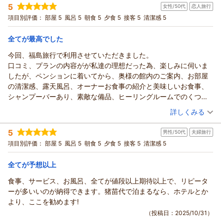
5
お楽しみいただけたとのこと、大変嬉しく拝見いたしました。
女性/50代
恋人旅行
宿泊プラン：
不思議な浮遊体験！死海風呂&無料貸切風呂！バーニャカウダ
と伊フルコース基本プラン♪
お食事もご満足いただけたとのお言葉、大変嬉しく思います。
ツイン
朝・夕
項目別評価：
部屋 5
風呂 5
朝食 5
夕食 5
接客 5
清潔感 5
宿泊価格帯：
またお会いできます日を心よりお待ちしております。
21,001～22,000円(大人一人あたり/税込)
ありがとうございました。
全てが最高でした
ヒーリングイン ホワイトペンションからの返信
（返信日：2025/12/03）
今回、福島旅行で利用させていただきました。
★ らんたのパパ様
口コミ、プランの内容がが私達の理想だった為、楽しみに伺いま
この度はご宿泊いただき、また嬉しいご感想をお寄せいただき
したが、ペンションに着いてから、奥様の館内のご案内、お部屋
まして誠にありがとうございます。お部屋付きのお風呂や清潔
の清潔感、露天風呂、オーナーお食事の紹介と美味しいお食事、
感、間取り、そしてお食事まで、すべてにご満足いただけたと
シャンプーバーあり、素敵な備品、ヒーリングルームでのくつろ
のこと、大変嬉しく思います。また、「これまでのペンション
ぎ、サービスの多さ、全てにおいて、完璧なお宿でした。
（投稿日：2025/11/15）
詳しくみる
のイメージでは考えられない」とのお言葉、そして“100点満
今回の目的にしていた、死海風呂の予約がいっぱいになり、フロ
点”という最高のお褒めを頂戴し、スタッフ一同大きな励みとな
宿泊時期：
2025年10月宿泊 (恋人旅行)
ントに電話し少しでも体験したいです…と、相談したところ、時
5
っております。館内の設備や内風呂も快適にご利用いただけた
男性/50代
夫婦旅行
投稿者：
めぐさん
(女性/50代)
間外に予約を入れてくださり入る事が出来ました。貸切風呂も大
宿泊プラン：
不思議な浮遊体験！死海風呂&無料貸切風呂！バーニャカウダ
ようで何よりでございます。これからも、お客様に「また来た
項目別評価：
部屋 5
風呂 5
朝食 5
夕食 5
接客 5
清潔感 5
満足でした。
と伊フルコース基本プラン♪
ツイン
朝・夕
い」と思っていただけるよう、より良い空間づくりに努めてま
お風呂の後には、ヒーリングルームにて、マッサージチェアーで
宿泊価格帯：
19,001～20,000円(大人一人あたり/税込)
いります。お帰りの時楽しくお話が出きて盛り上がりました
全てが予想以上
体をほぐし、くつろぎました。
ね。ぜひまたお会い出来るのを心よりお待ち申し上げておりま
お食事もオーナーの説明付き、タイミングよく運ばれてきて、ど
食事、サービス、お風呂、全てが値段以上期待以上で、リピータ
ヒーリングイン ホワイトペンションからの返信
す。この度は温かいクチコミを本当にありがとうございまし
れもとても美味しかったです。
ーが多いいのが納得できます。猪苗代で泊まるなら、ホテルとか
た。
★めぐ様
至れり尽くせりで、私の中では、過去一素敵なお宿でした。
より、ここを勧めます!
この度は福島旅行の大切なご滞在先として当館をお選びいただ
（返信日：2025/11/17）
もっと早くチェックインし、館内を満喫すれば良かったと後悔し
（投稿日：2025/10/31）
き、さらに心温まるお言葉をお寄せいただきまして誠にありが
ています。