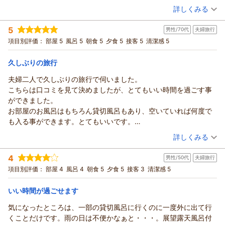
ありがとうございました。
（投稿日：2026/05/24）
こと、大変嬉しく思っております。夕食・朝食ともに、心を込
（返信日：2026/06/10）
詳しくみる
めてお作りしておりますので、「おしゃれでとても美味しかっ
宿泊時期：
2026年05月宿泊 (夫婦旅行)
た」とのお言葉はとても嬉しいです。また、館内のUFOキャッ
5
男性/70代
夫婦旅行
投稿者：
大ちゃんさん
(男性/50代)
チャーやベランダのブランコなど、童心にかえってお楽しみい
宿泊プラン：
【じゃらんスペシャルウィーク】５％ＯＦＦ ＊期間限定＊
項目別評価：
部屋 5
風呂 5
朝食 5
夕食 5
接客 5
清潔感 5
【５大特典】プレミアム＆ラグジュアリープラン
ただけたご様子に日常を離れ、少しでも癒しの時間をお過ごし
ダブル
朝・夕
宿泊価格帯：
いただけましたなら幸いでございます。スタッフへの温かいお
25,001～26,000円(大人一人あたり/税込)
久しぶりの旅行
言葉もありがとうございます。これからも皆様にゆったりとし
夫婦二人で久しぶりの旅行で伺いました。
ヒーリングイン ホワイトペンションからの返信
た時間と心温まるおもてなしをご提供できるよう努めてまいり
こちらは口コミを見て決めましたが、とてもいい時間を過ごす事
ます。ぜひまた季節を変えてお越しくださいませ。またお会い
★大ちゃん様
ができました。
できます日を、心よりお待ちしております。この度はご宿泊な
この度は大切な結婚記念日のご旅行に当館をご利用いただき、
お部屋のお風呂はもちろん貸切風呂もあり、空いていれば何度で
らびにご投稿、誠にありがとうございました。
誠にありがとうございました。また、岩盤浴や温泉、お食事、
も入る事ができます。とてもいいです。
サービスに至るまで「期待以上」とのお言葉を頂戴し、大変嬉
（返信日：2026/06/09）
お料理も素晴らしくとてもおいしくいただきました。お夕飯、朝
（投稿日：2026/05/22）
しく思っております。お二人の特別なひとときを、少しでも思
詳しくみる
食ともに大満足です。
い出深いものにするお手伝いができましたこと、スタッフ皆で
宿泊時期：
2026年05月宿泊 (夫婦旅行)
ご主人も気さくな方で、今回の旅行は本当にゆったりのんびりで
喜んでおります。ご自宅から遠方とのことですが、「また利用
4
男性/50代
夫婦旅行
投稿者：
はははさん
(男性/70代)
き、二人でまた行きたいねと思える旅行となりました。
したい」とのお言葉が何よりの励みです。ぜひ次回も、日頃の
宿泊プラン：
《福島牛Ａ４ランク》稀少部位「イチボ」肉プラン≪じゃらん
項目別評価：
部屋 4
風呂 4
朝食 5
夕食 5
接客 3
清潔感 5
限定≫
お疲れを癒しにお越しくださいませ。またお二人にお会いでき
ダブル
朝・夕
宿泊価格帯：
ます日を、心よりお待ちしております。この度は温かいご投稿
21,001～22,000円(大人一人あたり/税込)
いい時間が過ごせます
をありがとうございました。
気になったところは、一部の貸切風呂に行くのに一度外に出て行
ヒーリングイン ホワイトペンションからの返信
（返信日：2026/05/26）
くことだけです。雨の日は不便かなぁと・・・。展望露天風呂付
★ははは様