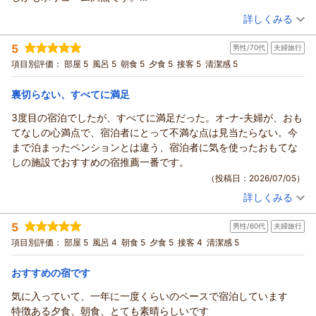
で楽しむ温泉は、また違った趣があります。心安らぐひととき
さらに「こちらのペンションで過ごすことだけを目的に伺うほ
またお願いします。
（投稿日：2026/07/14）
をご提供できるよう努めてまいります。またお会いできます日
ど」とのお言葉を頂戴し、とても嬉しく思います。お部屋の温
詳しくみる
を、心よりお待ちしております。ありがとうございました。
泉風呂や貸切風呂、シャンプーバーなどの設備をはじめ、お食
宿泊時期：
2026年06月宿泊 (夫婦旅行)
事やお部屋の自家製プリンまで細かくお楽しみいただけている
（返信日：2026/07/20）
5
男性/70代
夫婦旅行
投稿者：
そらちゃんさん
(女性/60代)
こと、大変嬉しく拝見いたしました。特に、夕食のパスタ入り
宿泊プラン：
【福島県「また来て。」割対象プラン】1泊２食基本プラン♪無
項目別評価：
部屋 5
風呂 5
朝食 5
夕食 5
接客 5
清潔感 5
料貸切風呂とイタリアンのフルコース♪
アクアパッツァやお肉料理、朝食のハンバーガーを「ホワイト
ツイン
朝・夕
宿泊価格帯：
ペンションに来た感が高まる」と感じていただけることは、私
17,001～18,000円(大人一人あたり/税込)
裏切らない、すべてに満足
どもにとって大変光栄です。また、館内の清掃や床の美しさ、
3度目の宿泊でしたが、すべてに満足だった。オ-ナ-夫婦が、おも
ヒーリングイン ホワイトペンションからの返信
マッサージ機やコーヒー・お菓子コーナーなど、滞在中の時間
てなしの心満点で、宿泊者にとって不満な点は見当たらない。今
を余すことなく満喫していただけたとのお言葉も、スタッフ一
★そらちゃん様
まで泊まったペンションとは違う、宿泊者に気を使ったおもてな
同大変嬉しく思っております。さらに、近隣にお住まいの方に
この度も当館をご利用いただき、そして3度目のご宿泊、誠に
しの施設でおすすめの宿推薦一番です。
もおすすめできる宿とご紹介いただき、心より感謝申し上げま
ありがとうございました。「相変わらずきれい」とのお言葉を
（投稿日：2026/07/05）
す。これからも「また来たい」と思っていただけるよう、心を
いただき、大変嬉しく思っております。。気持ちよくお過ごし
込めたおもてなしと快適な空間づくりに努めてまいります。次
詳しくみる
いただけたことが、私どもにとって何よりの喜びです。また、
宿泊時期：
2026年07月宿泊 (夫婦旅行)
回もお会いできます日を、スタッフ一同心より楽しみにお待ち
手作りのお料理についても「とても美味しい」「ボリューム満
投稿者：
らんたのパパさん
(男性/70代)
しております。ありがとうございました。
5
点」とのお褒めのお言葉をありがとうございます。これからも
男性/60代
夫婦旅行
宿泊プラン：
不思議な浮遊体験！死海風呂&無料貸切風呂！バーニャカウダ
と伊フルコース基本プラン♪
旬の食材を活かし、心を込めたお料理をご提供できるよう努め
（返信日：2026/07/19）
ツイン
朝・夕
項目別評価：
部屋 5
風呂 4
朝食 5
夕食 5
接客 4
清潔感 5
宿泊価格帯：
てまいります。ぜひまた季節を変えて遊びにいらしてくださ
15,001～16,000円(大人一人あたり/税込)
い。お会いできる日を、心より楽しみにお待ちしております。
おすすめの宿です
ヒーリングイン ホワイトペンションからの返信
ありがとうございました。
気に入っていて、一年に一度くらいのペースで宿泊しています
★ らんたのパパ様
（返信日：2026/07/15）
特徴ある夕食、朝食、とても素晴らしいです