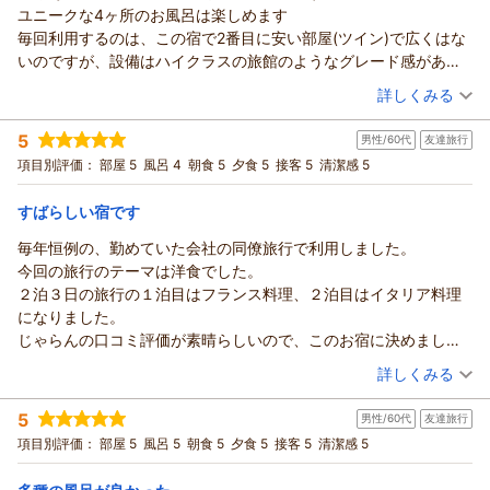
このたびは3度目のご宿泊、そして心温まる口コミをご投稿い
ユニークな4ヶ所のお風呂は楽しめます
ただき、誠にありがとうございました「すべてに満足」とのお
毎回利用するのは、この宿で2番目に安い部屋(ツイン)で広くはな
言葉や、おもてなしについてこの上ないご評価をいただき、夫
いのですが、設備はハイクラスの旅館のようなグレード感があり
婦ともども大変嬉しく思っております。また、「おすすめの宿
ます
（投稿日：2026/06/30）
詳しくみる
推薦一番」とまでおっしゃっていただき、身に余る光栄です。
何度お越しいただいても「また来て良かった」と感じていただ
宿泊時期：
2026年06月宿泊 (夫婦旅行)
5
けるよう、お客様一人ひとりとのご縁を大切にし、心を込めた
男性/60代
友達旅行
投稿者：
タカコさん
(男性/60代)
宿泊プラン：
【福島県「また来て。」割対象プラン】1泊２食基本プラン♪無
おもてなしを続けてまいります。これからも快適で思い出に残
項目別評価：
部屋 5
風呂 4
朝食 5
夕食 5
接客 5
清潔感 5
料貸切風呂とイタリアンのフルコース♪
ツイン
朝・夕
るひとときをお過ごしいただけるよう努めてまいります。また
宿泊価格帯：
15,001～16,000円(大人一人あたり/税込)
今回は手作りのお野菜をたくさん頂きましてありがとうござい
すばらしい宿です
ました。またお会いできます日を、夫婦ともども心より楽しみ
毎年恒例の、勤めていた会社の同僚旅行で利用しました。
ヒーリングイン ホワイトペンションからの返信
にお待ちしております。ありがとうございました。
今回の旅行のテーマは洋食でした。
★タカコ様
（返信日：2026/07/06）
２泊３日の旅行の１泊目はフランス料理、２泊目はイタリア料理
このたびもホワイトペンションをご利用いただき、また心温ま
になりました。
るご感想をお寄せいただきまして、誠にありがとうございまし
じゃらんの口コミ評価が素晴らしいので、このお宿に決めまし
た。一年に一度の大切なご旅行に、毎年当館をお選びいただけ
た。
（投稿日：2026/06/24）
ることを大変嬉しく思っております。夕食・朝食ともにお楽し
詳しくみる
口コミ通り、素晴らしいお宿でした。
みいただけたとのお言葉、料理を一品一品手作りしている私ど
宿泊時期：
2026年06月宿泊 (友達旅行)
夕食・朝食とも期待通りで、みなさん喜んでいました。
もにとって何よりの励みです。また、趣の異なる4つのお風呂
5
男性/60代
友達旅行
投稿者：
ゆきちゃんさん
(男性/60代)
設備・サービスも充実しており、部屋の冷蔵庫に手作りプリンが
も毎回満喫していただけているようで、とても嬉しく拝見いた
宿泊プラン：
不思議な浮遊体験！死海風呂&無料貸切風呂！バーニャカウダ
項目別評価：
部屋 5
風呂 5
朝食 5
夕食 5
接客 5
清潔感 5
あったり、夕食後にも手作りアイスが食べられたり、無料でクレ
と伊フルコース基本プラン♪
しました。ご利用いただいているツインルームにつきましても
4ベッド
朝・夕
ーンゲームができたり、お風呂のシャンプーなども種類が多く、
宿泊価格帯：
「設備はハイクラスの旅館のようなグレード感がある」とのお
13,001～14,000円(大人一人あたり/税込)