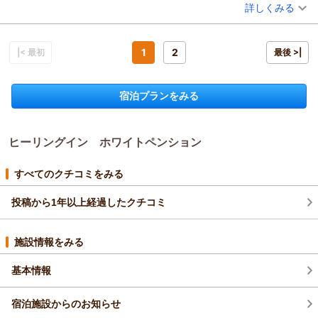
詳しくみる
とうございます。ご到着時の館内案内や客室の清潔さ、露天風
宿泊時期：
2025年10月宿泊 (夫婦旅行)
またこちらに来る機会があれば、是非利用したいと思います。
呂や貸切風呂、備品、シャンプーバー、ヒーリングルームな
投稿者：
真市さん
(男性/50代)
素敵な思い出ありがとうございました。
ど、館内での時間を存分にお楽しみいただけたご様子を拝読
宿泊プラン：
不思議な浮遊体験！死海風呂&無料貸切風呂！バーニャカウダ
と伊フルコース基本プラン♪
1
2
し、大変嬉しく思っております。また、お食事につきまして
|< 最初
ダブル
朝・夕
最後 >|
宿泊価格帯：
も、オーナーの説明とともに美味しく召し上がっていただけた
18,001～19,000円(大人一人あたり/税込)
とのこと、スタッフ一同励みになるお言葉でございます。死海
宿泊プランをみる
ヒーリングイン ホワイトペンションからの返信
風呂につきましては予約がいっぱいの中でも、なんとかご体験
いただけるお時間をご用意でき、お喜びいただけたこと何より
★真市様
です。お風呂上がりにヒーリングルームでゆっくりと体を休め
この度はご宿泊いただきまして誠にありがとうございました。
ていただけたとのことも、とても嬉しく思っております。「過
ヒーリングイン ホワイトペンション
また心温まるお言葉をありがとうございます。
去一素敵なお宿」とまで仰っていただき、恐縮しております。
お食事やサービス、お風呂までご満足いただけたご様子に、
次回はぜひ、少しお早めのチェックインで、館内の魅力をより
スタッフ一同大変うれしく拝見いたしました。
すべてのクチコミをみる
ゆっくりお楽しみ頂けますよう、またのお越しを心よりお待ち
「値段以上」「期待以上」とのお言葉、そして
しております。この度は素敵なご感想を本当にありがとうござ
投稿から1年以上経過したクチコミ
「ホテルよりここを勧めます」とまでおっしゃっていただき、
いました。
何よりの励みになります。
これからも皆さまにまた来たいと思っていただける宿を目指し
（返信日：2025/11/17）
施設情報をみる
て
努めてまいります。
基本情報
またのお越しを心よりお待ちしております。
ありがとうございました。
宿泊施設からのお知らせ
（返信日：2025/11/01）