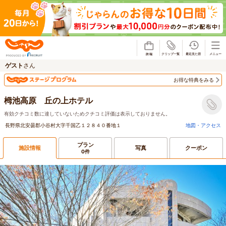
じゃらん
ゲスト
さん
お得な特典をみる
栂池高原 丘の上ホテル
有効クチコミ数に達していないためクチコミ評価は表示しておりません。
長野県北安曇郡小谷村大字千国乙１２８４０番地１
地図・アクセス
プラン
施設情報
写真
クーポン
0件