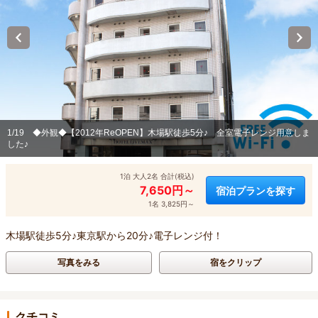
1/19
◆外観◆【2012年ReOPEN】木場駅徒歩5分♪ 全室電子レンジ用意しま
した♪
1泊 大人2名 合計(税込)
7,650円～
宿泊プランを探す
1名 3,825円～
木場駅徒歩5分♪東京駅から20分♪電子レンジ付！
写真をみる
宿をクリップ
クチコミ