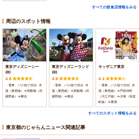
すべての飲食店情報をみる
周辺のスポット情報
東京ディズニーシー
東京ディズニーランド
キッザニア東京
(R)
(R)
4.6
4.6
4.3
・電車、バス他で35分 木
・電車、バス他で35分 木
・電車、バス他で20分 木
場（東西線）⇒西船橋（武
場（東西線）⇒西船橋（武
場（東西線）⇒門前仲町
蔵野線）⇒舞浜
蔵野線）⇒舞浜
（大江戸線）⇒月島（有楽
町線）⇒豊洲
すべてのスポット情報をみる
東京都のじゃらんニュース関連記事