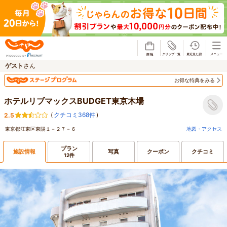
じゃらん
ゲスト
さん
お得な特典をみる
ホテルリブマックスBUDGET東京木場
(
クチコミ368件
)
2.5
東京都江東区東陽１－２７－６
地図・アクセス
プラン
施設情報
写真
クーポン
クチコミ
12件