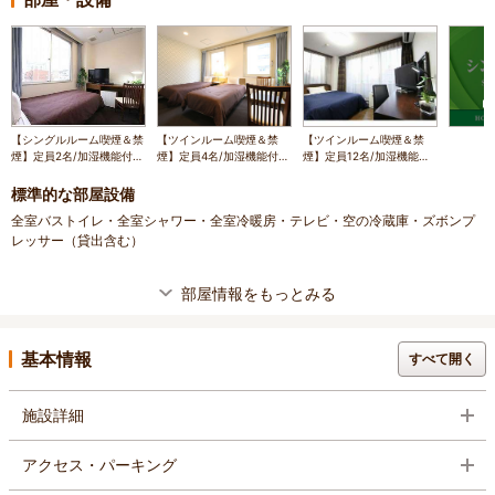
【シングルルーム喫煙＆禁
【ツインルーム喫煙＆禁
【ツインルーム喫煙＆禁
煙】定員2名/加湿機能付空
煙】定員4名/加湿機能付空
煙】定員12名/加湿機能付
気清浄機/電子レンジ/高速
気清浄機/電子レンジ/高速
空気清浄機/高速wi-fi/
wi-fi/
wi-fi/
標準的な部屋設備
全室バストイレ・全室シャワー・全室冷暖房・テレビ・空の冷蔵庫・ズボンプ
レッサー（貸出含む）
部屋情報をもっとみる
基本情報
すべて開く
施設詳細
アクセス・パーキング