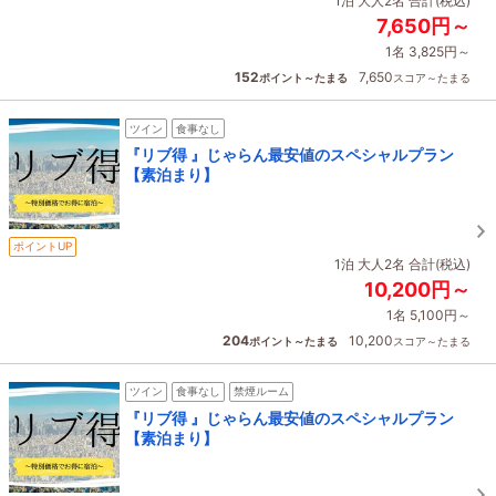
1泊 大人2名 合計(税込)
7,650円～
1名 3,825円～
152
7,650
ポイント～たまる
スコア～たまる
ツイン
食事なし
『リブ得 』じゃらん最安値のスペシャルプラン
【素泊まり】
ポイントUP
1泊 大人2名 合計(税込)
10,200円～
1名 5,100円～
204
10,200
ポイント～たまる
スコア～たまる
ツイン
食事なし
禁煙ルーム
『リブ得 』じゃらん最安値のスペシャルプラン
【素泊まり】