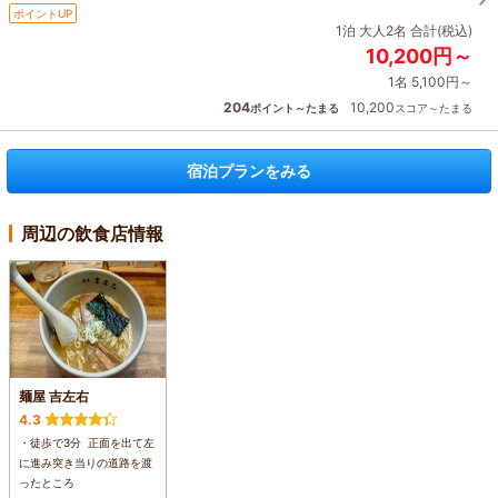
ポイントUP
1泊 大人2名 合計(税込)
10,200円～
1名 5,100円～
204
10,200
ポイント～たまる
スコア～たまる
宿泊プランをみる
周辺の飲食店情報
麺屋 吉左右
4.3
・徒歩で3分 正面を出て左
に進み突き当りの道路を渡
ったところ