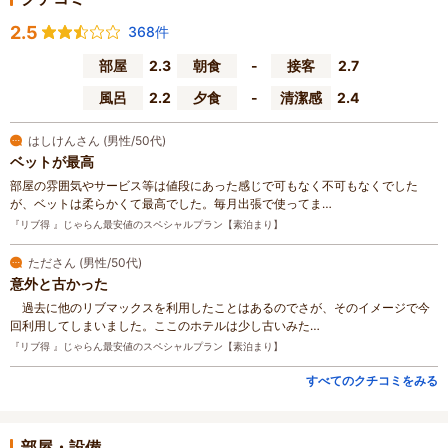
2.5
368件
部屋
2.3
朝食
-
接客
2.7
風呂
2.2
夕食
-
清潔感
2.4
はしけんさん (男性/50代)
ベットが最高
部屋の雰囲気やサービス等は値段にあった感じで可もなく不可もなくでした
が、ベットは柔らかくて最高でした。毎月出張で使ってま…
『リブ得 』じゃらん最安値のスペシャルプラン【素泊まり】
たださん (男性/50代)
意外と古かった
過去に他のリブマックスを利用したことはあるのでさが、そのイメージで今
回利用してしまいました。ここのホテルは少し古いみた…
『リブ得 』じゃらん最安値のスペシャルプラン【素泊まり】
すべてのクチコミをみる
部屋・設備