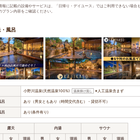
情報に記載の設備やサービスは、「日帰り・デイユース」ではご利用できない場合
のプラン内容をご確認ください。
泉・風呂
小野川温泉(天然温泉100%)
※人工温泉含まず
温泉掛け流し
風呂
あり（男女ともあり（時間交代含む）・貸切不可）
風呂
あり(条件有り)
露天
内湯
サウナ
女
混浴
男
女
混浴
男
女
混浴