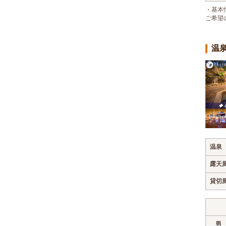
・基本
ご希望
温
温泉
露天
貸切
男