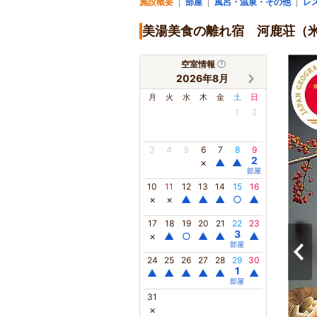
施設概要
部屋
風呂・温泉・その他
レ
美湯美食の離れ宿 河鹿荘（
空室情報
2026年8月
月
火
水
木
金
土
日
1
2
3
4
5
6
7
8
9
2
×
▲
▲
部屋
10
11
12
13
14
15
16
×
×
▲
▲
▲
○
▲
17
18
19
20
21
22
23
3
×
▲
○
▲
▲
▲
部屋
24
25
26
27
28
29
30
1
▲
▲
▲
▲
▲
▲
部屋
31
×