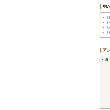
宿
【
【
【
【
ア
住所