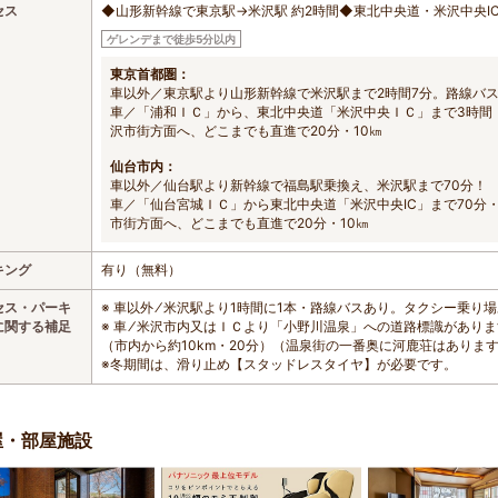
セス
◆山形新幹線で東京駅→米沢駅 約2時間◆東北中央道・米沢中央IC
ゲレンデまで徒歩5分以内
東京首都圏：
車以外／東京駅より山形新幹線で米沢駅まで2時間7分。路線バス
車／「浦和ＩＣ」から、東北中央道「米沢中央ＩＣ」まで3時間・
沢市街方面へ、どこまでも直進で20分・10㎞
仙台市内：
車以外／仙台駅より新幹線で福島駅乗換え、米沢駅まで70分！
車／「仙台宮城ＩＣ」から東北中央道「米沢中央IC」まで70分・
市街方面へ、どこまでも直進で20分・10㎞
キング
有り（無料）
セス・パーキ
※ 車以外 ⁄ 米沢駅より1時間に1本・路線バスあり。タクシー乗り
に関する補足
※ 車 ⁄ 米沢市内又はＩＣより「小野川温泉」への道路標識があり
（市内から約10km・20分）（温泉街の一番奥に河鹿荘はありま
※冬期間は、滑り止め【スタッドレスタイヤ】が必要です。
屋・部屋施設