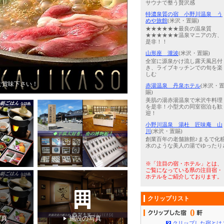
サウナで整う贅沢感
特濃泉質の宿 小野川温泉 う
めや旅館
(米沢・置賜)
★★★★★★最良の温泉質
★★★★★★温泉マニアの方、
是非！！
山形座 瀧波
(米沢・置賜)
全室に源泉かけ流し露天風呂付
き、ライブキッチンでの旬を楽
しむ
ージチェア付）※源泉掛流し
5
/
5
美湯美食の離れ宿「小野川温泉
赤湯温泉 丹泉ホテル
(米沢・
賜)
美肌の湯赤湯温泉で米沢牛料理
を是非！小型犬の同室宿泊も歓
迎！
小野川温泉 湯杜 匠味庵 山
川
(米沢・置賜)
創業百年の老舗旅館♪まるで化
水のような美人の湯でゆったり
※「注目の宿・ホテル」とは、
ご覧になっている県の注目宿・
ホテルをご紹介しております。
クリップリスト
0
写真
施設の写真
クリップした宿とは