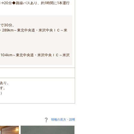
→20分◆路線バスあり、約1時間に1本運行
で30分。
289km～東北中央道・米沢中央ＩＣ～米
104km～東北中央道・米沢中央ＩＣ～米沢
場あり。
ます。
す）
情報の見方・説明