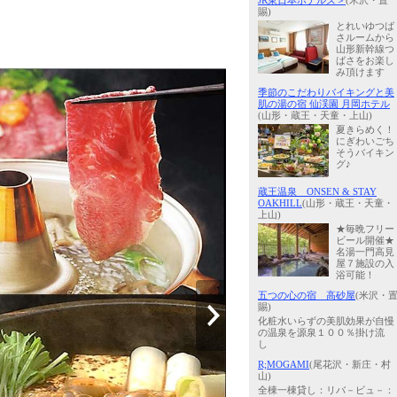
JR東日本ホテルズ＞
(米沢・置
賜)
とれいゆつば
さルームから
山形新幹線つ
ばさをお楽し
み頂けます
季節のこだわりバイキングと美
肌の湯の宿 仙渓園 月岡ホテル
(山形・蔵王・天童・上山)
夏きらめく！
にぎわいごち
そうバイキン
グ♪
蔵王温泉 ONSEN & STAY
OAKHILL
(山形・蔵王・天童・
上山)
★毎晩フリー
ビール開催★
名湯一門高見
屋７施設の入
浴可能！
五つの心の宿 高砂屋
(米沢・
賜)
化粧水いらずの美肌効果が自慢
の温泉を源泉１００％掛け流
し
R;MOGAMI
(尾花沢・新庄・村
山)
全棟一棟貸し：リバ－ビュ－：