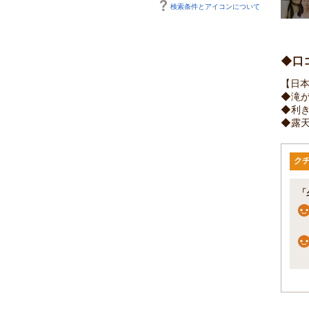
検索条件とアイコンについて
◆口
【日
◆滝
◆利
◆露
ク
「