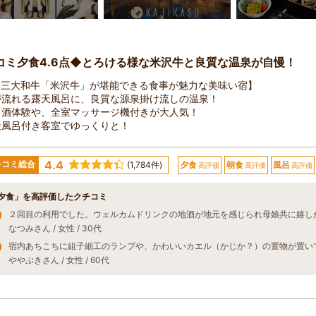
コミ夕食4.6点◆とろける様な米沢牛と良質な温泉が自慢！
本三大和牛「米沢牛」が堪能できる食事が魅力な美味い宿】
が流れる露天風呂に、良質な源泉掛け流しの温泉！
き酒体験や、全室マッサージ機付きが大人気！
天風呂付き客室でゆっくりと！
4.4
チコミ総合
(1,784件)
夕食
朝食
風呂
高評価
高評価
高評価
夕食」を高評価したクチコミ
なつみさん / 女性 / 30代
ややぶきさん / 女性 / 60代