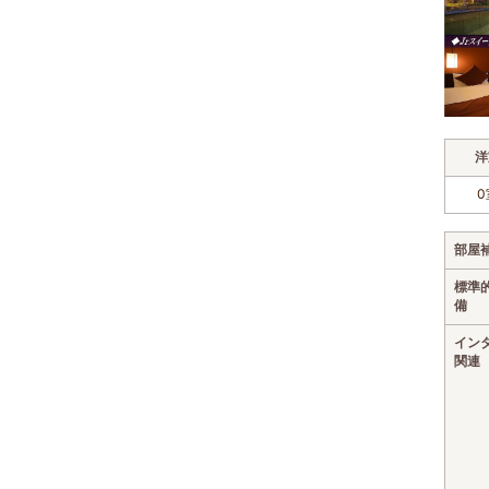
洋
0
部屋
標準
備
イン
関連