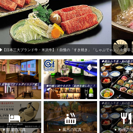
【ジュニアスイート】温泉露天風呂・付45㎡（和室8畳+ツインベット・最新マッサ
部屋の写真
風呂の写真
料理の