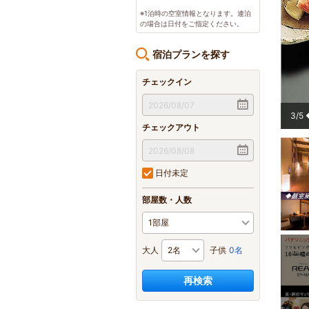
※1泊時の空室情報となります。連泊
の場合は日付をご指定ください。
宿泊プランを探す
チェックイン
」「しゃぶでゃぶ」を是非ご賞味下さい！
4
/
5
チェックアウト
日付未定
部屋数・人数
大人
子供
0名
再検索