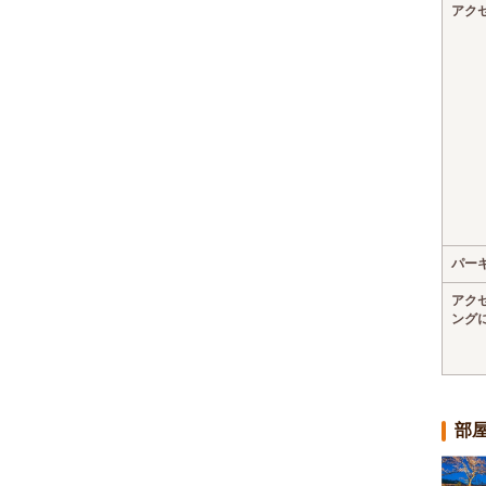
アク
パー
アク
ング
部