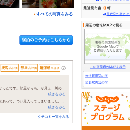
0
すべての写真をみる
最近見た宿とは
宿泊のご予約はこちらから
この宿周辺のMAPを表示
接客
部屋
清潔感
高評価
高評価
高評価
米沢駅周辺の宿
板谷駅周辺の宿
２回目の利用でした。ウェルカムドリンクの地酒が地元を感じられ母娘共に嬉しかったです。部屋からも川が見え、川の音も癒されました。部屋に備え付けてあったマッサージチェアもとても気持ちが良く、最高の贅沢旅になりました。
続きをみる
宿内あちこちに組子細工のランプや、かわいいカエル（かじか？）の置物が置いてあって、つい見入ってしまいました。おもてなしも食事も温泉も大満足。ほたる祭りは雨模様でしたが数頭見ることが出来ました。
続きをみる
クチコミ一覧をみる