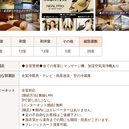
室
和室
和洋室
その他
総部屋数
室
13室
13室
0室
26室
補足
◆全室禁煙◆全ての客室にマッサージ機、加湿空気清浄機あり
的な部屋設
全室冷暖房・テレビ・衛星放送・空の冷蔵庫
ターネット
全室対応
[接続方法] 無線LAN
[PC貸し出し] なし
[インターネット接続] 無料
[補足] ★館内にはエレベーターはありません。
★足の不自由なお客様はご遠慮下さい。
★脱衣室から湯舟までの間にも階段・段差がございます。
★クレジットカード清算可能。