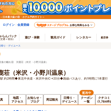
 ～日本最大級の宿・ホテル予約サイト～
ログイン
会員登録
お得な特典をみる
ゃらんパック
遊び・体験
観光ガイド
レンタカー
航空券
（交通＋宿泊）
日帰り・デイユース
美食の離れ宿 河鹿荘（米沢・小野川温泉）
鹿荘（米沢・小野川温泉）
駅 約2時間◆東北中央道・米沢中央IC→20分◆路線バスあり、約1時間に1本運行
配布中
地図・
お知らせ・
日帰り・
クーポン
クチコミ
真
周辺観光
アクセス
ブログ
デイユース
一覧
(1,784件)