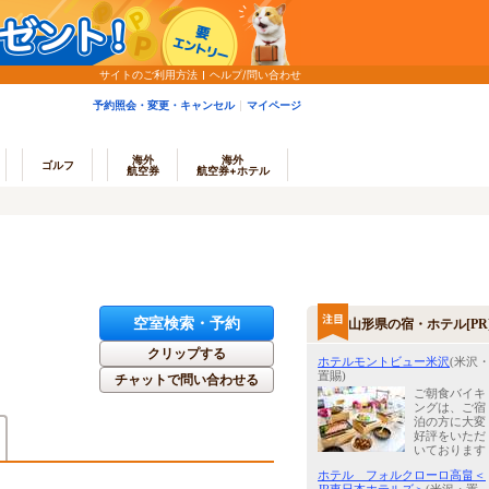
サイトのご利用方法
ヘルプ/問い合わせ
予約照会・変更・キャンセル
マイページ
海外
海外
ゴルフ
航空券
航空券+ホテル
空室検索・予約
山形県の宿・ホテル[PR
クリップする
ホテルモントビュー米沢
(米沢
置賜)
チャットで問い合わせる
ご朝食バイキ
ングは、ご宿
泊の方に大変
好評をいただ
いております
ホテル フォルクローロ高畠＜