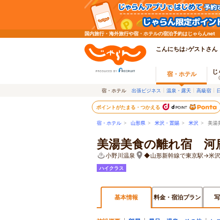
国内旅行・海外旅行や宿・ホテルの宿泊予約はじゃらんnet
こんにちは♪ゲストさん
じ
宿・ホテル
宿・ホテル
出張ビジネス
温泉・露天
高級宿
ポイントがたまる・つかえる
宿・ホテル
>
山形県
>
米沢・置賜
>
米沢
> 美湯
美湯美食の離れ宿 河
小野川温泉
◆山形新幹線で東京駅→米沢
ハイクラス
基本情報
料金・宿泊プラン
写