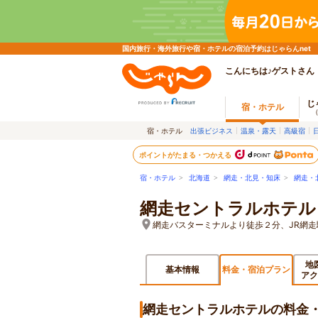
国内旅行・海外旅行や宿・ホテルの宿泊予約はじゃらんnet
こんにちは♪ゲストさん
じ
宿・ホテル
宿・ホテル
出張ビジネス
温泉・露天
高級宿
ポイントがたまる・つかえる
宿・ホテル
>
北海道
>
網走・北見・知床
>
網走・
網走セントラルホテル
網走バスターミナルより徒歩２分、JR網走
地
基本情報
料金・宿泊プラン
アク
網走セントラルホテルの料金