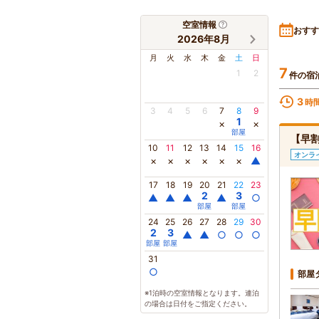
空室情報
おすす
2026年8月
月
火
水
木
金
土
日
7
1
2
件の宿
3
時
3
4
5
6
7
8
9
1
×
×
部屋
【早
10
11
12
13
14
15
16
オンラ
×
×
×
×
×
×
▲
17
18
19
20
21
22
23
2
3
▲
▲
▲
▲
○
部屋
部屋
24
25
26
27
28
29
30
2
3
▲
▲
○
○
○
部屋
部屋
31
○
部屋
※1泊時の空室情報となります。連泊
の場合は日付をご指定ください。