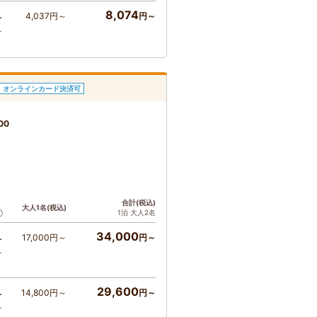
8,074
4,037円～
円～
～
～
オンラインカード決済可
00
ト
合計(税込)
大人1名(税込)
1泊 大人2名
34,000
17,000円～
円～
～
～
29,600
14,800円～
円～
～
～