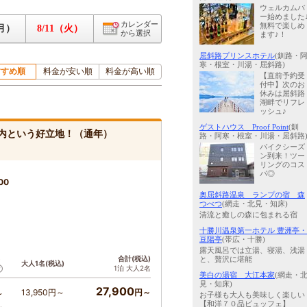
ウェルカムバ
ー始めました
カレンダー
無料で楽しめ
（月）
8/11（火）
から選択
ます♪！
屈斜路プリンスホテル
(釧路・
寒・根室・川湯・屈斜路)
すすめ順
料金が安い順
料金が高い順
【直前予約受
付中】次のお
休みは屈斜路
湖畔でリフレ
ッシュ♪
ゲストハウス Proof Point
(釧
圏内という好立地！（通年）
路・阿寒・根室・川湯・屈斜路
バイクシーズ
ン到来！ツー
リングのコス
パ◎
00
奥屈斜路温泉 ランプの宿 森
つべつ
(網走・北見・知床)
清流と癒しの森に包まれる宿
十勝川温泉第一ホテル 豊洲亭・
豆陽亭
(帯広・十勝)
露天風呂では立湯、寝湯、浅湯
ト
合計(税込)
と、贅沢に堪能
大人1名(税込)
1泊 大人2名
美白の湯宿 大江本家
(網走・
見・知床)
27,900
13,950円～
円～
～
お子様も大人も美味しく楽しい
【和洋７０品ビュッフェ】
～