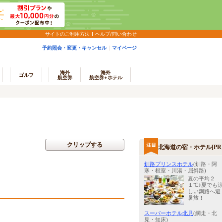
サイトのご利用方法
ヘルプ/問い合わせ
予約照会・変更・キャンセル
マイページ
海外
海外
ゴルフ
航空券
航空券+ホテル
クリップする
北海道の宿・ホテル[PR
釧路プリンスホテル
(釧路・阿
寒・根室・川湯・屈斜路)
夏の平均２
１℃♪夏でも
しい釧路へ避
暑旅！
スーパーホテル北見
(網走・北
見・知床)