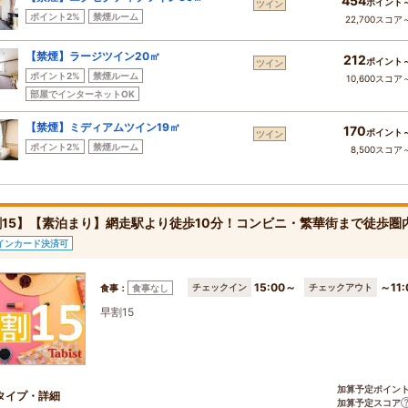
454
ポイント
ツイン
ポイント2%
禁煙ルーム
22,700スコア
【禁煙】ラージツイン20㎡
212
ポイント
ツイン
ポイント2%
禁煙ルーム
10,600スコア
部屋でインターネットOK
【禁煙】ミディアムツイン19㎡
170
ポイント
ツイン
ポイント2%
禁煙ルーム
8,500スコア
割15】【素泊まり】網走駅より徒歩10分！コンビニ・繁華街まで徒歩圏
インカード決済可
15:00～
～11:
チェックイン
チェックアウト
食事：
食事なし
早割15
加算予定ポイン
タイプ・詳細
加算予定スコア