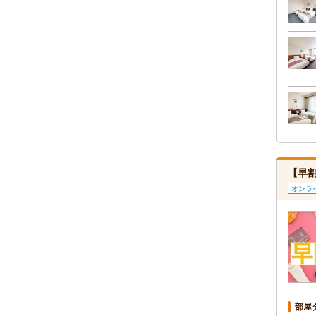
【早
オンラ
部屋