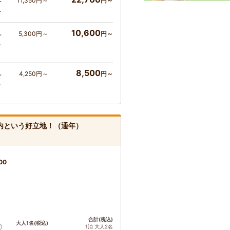
11,350円～
円～
～
～
10,600
5,300円～
円～
～
～
8,500
4,250円～
円～
～
～
内という好立地！（通年）
00
ト
合計(税込)
大人1名(税込)
1泊 大人2名