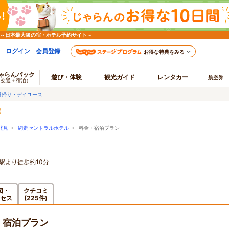
 ～日本最大級の宿・ホテル予約サイト～
ログイン
会員登録
お得な特典をみる
ゃらんパック
遊び・体験
観光ガイド
レンタカー
航空券
（交通＋宿泊）
日帰り・デイユース
北見
>
網走セントラルホテル
> 料金・宿泊プラン
駅より徒歩約10分
図・
クチコミ
セス
(225件)
・宿泊プラン