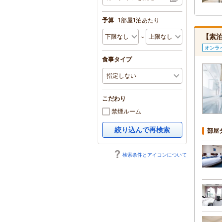
予算
1部屋1泊あたり
【素泊
～
オンラ
食事タイプ
こだわり
禁煙ルーム
絞り込んで再検索
部屋
検索条件とアイコンについて