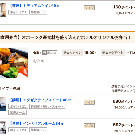
【禁煙】ミディアムツイン19㎡
160
ポイント
ツイン
ポイント2%
禁煙ルーム
8,074スコア
朝食用弁当】オホーツク産食材を盛り込んだホテルオリジナルお弁当！
15:00～
～11:
チェックイン
チェックアウト
食事：
朝のみ
お弁当
加算予定ポイン
タイプ・詳細
加算予定スコア
【禁煙】エグゼクティブスイート48㎡
680
ポイント
ツイン
ポイント2%
特別室・離れ・スイート
34,000スコア
禁煙ルーム
【禁煙】インペリアルルーム34㎡
592
ポイント
ダブル
ポイント2%
禁煙ルーム
29,600スコア