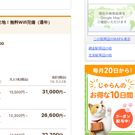
地！無料Wifi完備（通年）
この宿周辺のMAPを表示
00
網走駅周辺の宿
北見駅周辺の宿
ト
合計(税込)
大人1名(税込)
1泊 大人2名
31,000
15,500円～
円～
～
～
26,600
13,300円～
円～
～
～
22,700