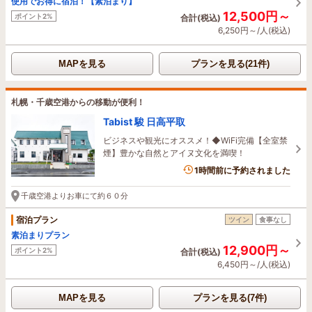
使用でお得に宿泊！【素泊まり】
12,500円～
ポイント2%
合計(税込)
6,250円～/人(税込)
MAPを見る
プランを見る(21件)
札幌・千歳空港からの移動が便利！
Tabist 駿 日高平取
ビジネスや観光にオススメ！◆WiFi完備【全室禁
煙】豊かな自然とアイヌ文化を満喫！
1時間前に予約されました
千歳空港よりお車にて約６０分
宿泊プラン
ツイン
食事なし
素泊まりプラン
12,900円～
ポイント2%
合計(税込)
6,450円～/人(税込)
MAPを見る
プランを見る(7件)