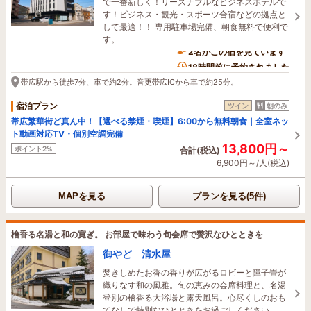
で一番新しく！リーズナブルなビジネスホテルで
す！ビジネス・観光・スポーツ合宿などの拠点と
して最適！！ 専用駐車場完備、朝食無料で便利で
す。
2名がこの宿を見ています
18時間前に予約されました
帯広駅から徒歩7分、車で約2分。音更帯広ICから車で約25分。
宿泊プラン
ツイン
朝のみ
帯広繁華街ど真ん中！【選べる禁煙・喫煙】6:00から無料朝食｜全室ネッ
ト動画対応TV・個別空調完備
13,800円～
ポイント2%
合計(税込)
6,900円～/人(税込)
MAPを見る
プランを見る(5件)
檜香る名湯と和の寛ぎ。 お部屋で味わう旬会席で贅沢なひとときを
御やど 清水屋
焚きしめたお香の香りが広がるロビーと障子畳が
織りなす和の風雅。旬の恵みの会席料理と、名湯
登別の檜香る大浴場と露天風呂。心尽くしのおも
てなしで特別なひとときをお過ごしください。