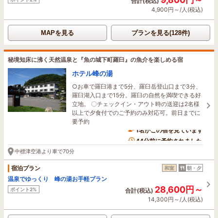
合計(税込)
4,900円～/人(税込)
MAPを見る
プランを見る(128件)
秘境知床に沸く天然温泉と『魚の城下町羅臼』の魚介を楽しめる宿
ホテル峰の湯
○お車で羅臼港まで5分、羅臼岳登山口まで3分、
羅臼湖入口まで15分。羅臼の自然を満喫できる好
立地。 〇チェックイン・アウト時の送迎は2名様
以上で夕食付でのご予約のみ対応可。前日までに
要予約
1名がこの宿を見ています
44分前に予約されました
中標津空港より車で70分
宿泊プラン
和室
朝・夕
温泉でゆっくり 峰の湯お手軽プラン
28,600円～
ポイント2%
合計(税込)
14,300円～/人(税込)