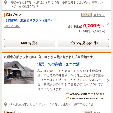
小樽駅から徒歩7分。札樽道から車で10分。小樽運河まで徒歩6分。最寄りの
コンビニまで徒歩30秒！
宿泊プラン
ツイン
食事なし
【早割30】素泊まりプラン（通年）
9,700円～
ポイント2%
合計(税込)
4,850円～/人(税込)
MAPを見る
プランを見る(20件)
札幌中心部から車で約40分。静かな自然に包まれた温泉旅館です。
湯元 旬の御宿 まつの湯
和の趣を大切にした客室、心身を癒す小金湯の
湯、そして旬の味覚を丁寧に仕上げた料理で豊か
なひとときをお過ごしいただけます。シルバース
ター制度認定の宿として高齢の方にも安心してご
利用いただけます。
2名がこの宿を見ています
58分前に予約されました
ＪＲ札幌駅乗車、じょうてつバス５０分。小金湯バス停下車徒歩５分
和室
食事なし