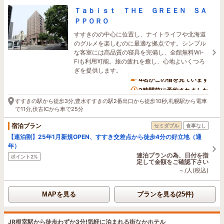
Ｔａｂｉｓｔ ＴＨＥ ＧＲＥＥＮ ＳＡ
ＰＰＯＲＯ
すすきのの中心に位置し、ナイトライフや北海道
のグルメを楽しむのに最適な拠点です。シンプル
な客室には高品質の寝具を完備し、全館無料Wi-
Fiも利用可能。旅の疲れを癒し、心地よいくつろ
ぎを提供します。
4名がこの宿を見ています
2時間前に予約されました
すすきの駅から徒歩3分,豊水すすきの駅2番出口から徒歩10秒,札幌駅から電車
で11分,伏古ICから車で25分
宿泊プラン
セミダブル
食事なし
【連泊割】25年1月新規OPEN、すすき交差点から徒歩4分の好立地（通
年）
連泊プランの為、日付を指
ポイント2%
定して金額をご確認下さい
～/人(税込)
MAPを見る
プランを見る(25件)
JR根室駅から徒歩わずか3分!気軽に泊まれる街なかホテル