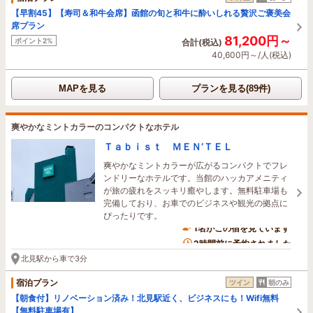
【早割45】【寿司＆和牛会席】函館の旬と和牛に酔いしれる贅沢ご褒美会
席プラン
81,200円～
ポイント2%
合計(税込)
40,600円～/人(税込)
MAPを見る
プランを見る(89件)
爽やかなミントカラーのコンパクトなホテル
Ｔａｂｉｓｔ ＭＥＮ’ＴＥＬ
爽やかなミントカラーが広がるコンパクトでフレ
ンドリーなホテルです。当館のハッカアメニティ
が旅の疲れをスッキリ癒やします。無料駐車場も
完備しており、お車でのビジネスや観光の拠点に
ぴったりです。
1名がこの宿を見ています
2時間前に予約されました
北見駅から車で3分
宿泊プラン
ツイン
朝のみ
【朝食付】リノベーション済み！北見駅近く、ビジネスにも！Wifi無料
【無料駐車場有】