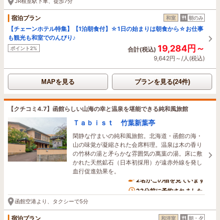
JR根室駅下車、徒歩7分
宿泊プラン
和室
朝のみ
【チェーンホテル特集】【1泊朝食付】☆1日の始まりは朝食から☆お仕事
も観光も和室でのんびり♪
19,284円～
ポイント2%
合計(税込)
9,642円～/人(税込)
MAPを見る
プランを見る(24件)
【クチコミ4.7】函館らしい山海の幸と温泉を堪能できる純和風旅館
Ｔａｂｉｓｔ 竹葉新葉亭
閑静な佇まいの純和風旅館。北海道・函館の海・
山の味覚が凝縮された会席料理。温泉は木の香り
の竹林の湯と矛らかな雰囲気の萬葉の湯。床に敷
かれた天然鉱石（日本初採用）が遠赤外線を発し
血行促進効果を。
2名がこの宿を見ています
23分前に予約されました
函館空港より、タクシーで5分
宿泊プラン
和洋室
朝・夕