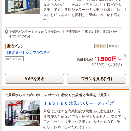
なまちのやど。」をコンセプトにした全13室のホ
ステルです。共用シャワーやキッチンを備え、観
光にもビジネスにも便利な、気軽に過ごせる宿で
す。
中標津バスターミナルから徒歩3分、中標津空港から車で約8分、釧路駅から
車で1時間30分
宿泊プラン
ツイン
食事なし
【素泊まり】シンプルステイ
11,500円～
ポイント2%
合計(税込)
5,750円～/人(税込)
MAPを見る
プランを見る(1件)
北見駅から車で約10分。スポーツに特化した設備と食事をご提供！
Ｔａｂｉｓｔ 北見アスリートステイズ
周辺には様々な商業施設や飲食店が建ち並び、長
期滞在の合宿などでも不便がありません。 フロア
ごとにセキュリティシステムがありますので、安
心してお過ごしいただけます。