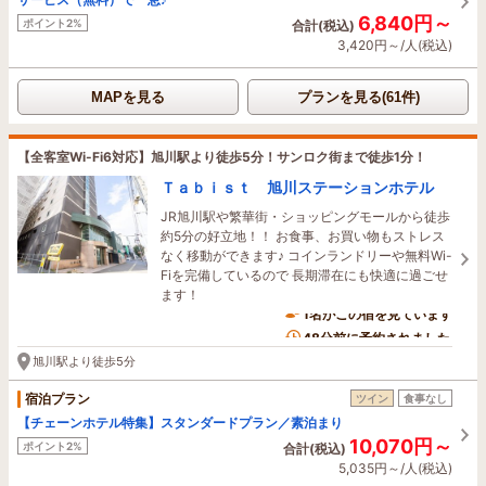
6,840円～
ポイント2%
合計(税込)
3,420円～/人(税込)
MAPを見る
プランを見る(61件)
【全客室Wi-Fi6対応】旭川駅より徒歩5分！サンロク街まで徒歩1分！
Ｔａｂｉｓｔ 旭川ステーションホテル
JR旭川駅や繁華街・ショッピングモールから徒歩
約5分の好立地！！ お食事、お買い物もストレス
なく移動ができます♪ コインランドリーや無料Wi-
Fiを完備しているので 長期滞在にも快適に過ごせ
ます！
1名がこの宿を見ています
48分前に予約されました
旭川駅より徒歩5分
宿泊プラン
ツイン
食事なし
【チェーンホテル特集】スタンダードプラン／素泊まり
10,070円～
ポイント2%
合計(税込)
5,035円～/人(税込)