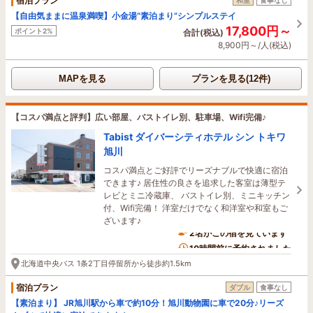
宿泊プラン
【自由気ままに温泉満喫】小金湯“素泊まり”シンプルステイ
17,800円～
ポイント2%
合計(税込)
8,900円～/人(税込)
MAPを見る
プランを見る(12件)
【コスパ満点と評判】広い部屋、バストイレ別、駐車場、Wifi完備♪
Tabist ダイバーシティホテル シン トキワ
旭川
コスパ満点とご好評でリーズナブルで快適に宿泊
できます♪ 居住性の良さを追求した客室は薄型テ
レビとミニ冷蔵庫、 バストイレ別、ミニキッチン
付、Wifi完備！ 洋室だけでなく和洋室や和室もご
ざいます♪
2名がこの宿を見ています
10時間前に予約されました
北海道中央バス 1条2丁目停留所から徒歩約1.5km
宿泊プラン
ダブル
食事なし
【素泊まり】 JR旭川駅から車で約10分！旭川動物園に車で20分♪リーズ