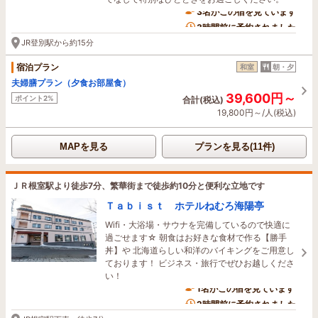
3名がこの宿を見ています
3時間前に予約されました
JR登別駅から約15分
宿泊プラン
和室
朝・夕
夫婦膳プラン（夕食お部屋食）
39,600円～
ポイント2%
合計(税込)
19,800円～/人(税込)
MAPを見る
プランを見る(11件)
ＪＲ根室駅より徒歩7分、繁華街まで徒歩約10分と便利な立地です
Ｔａｂｉｓｔ ホテルねむろ海陽亭
Wifi・大浴場・サウナを完備しているので快適に
過ごせます☆ 朝食はお好きな食材で作る【勝手
丼】や 北海道らしい和洋のバイキングをご用意し
ております！ ビジネス・旅行でぜひお越しくださ
い！
1名がこの宿を見ています
2時間前に予約されました