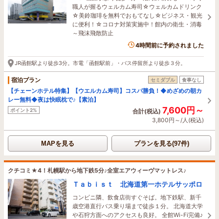
職人が握るウェルカム寿司☆ウェルカムドリンク
☆美鈴珈琲を無料でおもてなし☆ビジネス・観光
に便利！☆コロナ対策実施中！館内の衛生・消毒
～飛沫飛散防止
4時間前に予約されました
JR函館駅より徒歩3分。市電「函館駅前」・バス停留所より徒歩３分。
宿泊プラン
セミダブル
食事なし
【チェーンホテル特集】【ウエルカム寿司】コスパ勝負！◆めざめの朝カ
レー無料◆夜は快眠枕で♪【素泊】
7,600円～
ポイント2%
合計(税込)
3,800円～/人(税込)
MAPを見る
プランを見る(97件)
クチコミ★4！札幌駅から地下鉄5分♪全室エアウィーヴマットレス♪
Ｔａｂｉｓｔ 北海道第一ホテルサッポロ
コンビニ隣、飲食店街すぐそば。地下鉄駅、新千
歳空港直行バス乗り場まで徒歩１分。 北海道大学
や石狩方面へのアクセスも良好。 全館Wi-Fi完備♪