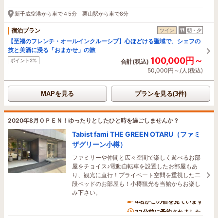
新千歳空港から車で４5分 栗山駅から車で8分
宿泊プラン
ツイン
朝・夕
【至福のフレンチ・オールインクルーシブ】心ほどける聖域で、シェフの
技と美酒に浸る「おまかせ」の旅
100,000円～
ポイント2%
合計(税込)
50,000円～/人(税込)
MAPを見る
プランを見る(3件)
2020年8月ＯＰＥＮ！ゆったりとしたひと時を過ごしませんか？
Tabist fami THE GREEN OTARU（ファミ
ザグリーン小樽）
ファミリーや仲間と広々空間で楽しく遊べるお部
屋をチョイス♪電動自転車を設置したお部屋もあ
り、観光に直行！プライベート空間を重視した二
段ベッドのお部屋も！小樽観光を当館からお楽し
み下さい。
4名がこの宿を見ています
32分前に予約されました