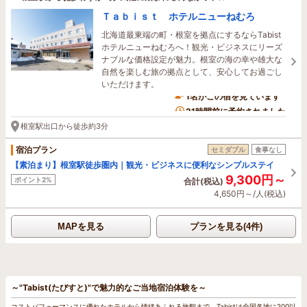
Ｔａｂｉｓｔ ホテルニューねむろ
北海道最東端の町・根室を拠点にするならTabist
ホテルニューねむろへ！観光・ビジネスにリーズ
ナブルな価格設定が魅力。根室の海の幸や雄大な
自然を楽しむ旅の拠点として、安心してお過ごし
いただけます。
1名がこの宿を見ています
21時間前に予約されました
根室駅出口から徒歩約3分
宿泊プラン
セミダブル
食事なし
【素泊まり】根室駅徒歩圏内｜観光・ビジネスに便利なシンプルステイ
9,300円～
ポイント2%
合計(税込)
4,650円～/人(税込)
MAPを見る
プランを見る(4件)
～"Tabist(たびすと)"で魅力的なご当地宿泊体験を～
コストパフォーマンスに優れたホテルから情緒あふれる旅館まで、Tabistは全国各地に200以