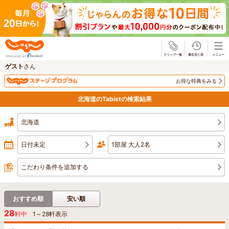
じゃらん
ゲスト
さん
お得な特典をみる
北海道のTabistの検索結果
北海道
日付未定
1部屋 大人2名
こだわり条件を追加する
おすすめ順
安い順
28
軒中
1
～
28
軒表示