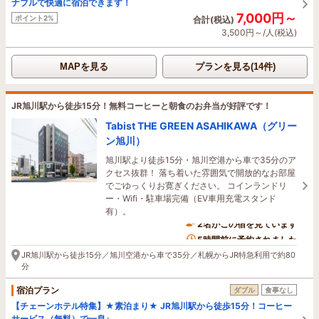
ナブルで快適に宿泊できます！
7,000円～
ポイント2%
合計(税込)
3,500円～/人(税込)
MAPを見る
プランを見る(14件)
JR旭川駅から徒歩15分！無料コーヒーと朝食のお弁当が好評です！
Tabist THE GREEN ASAHIKAWA（グリー
ン旭川）
旭川駅より徒歩15分・旭川空港から車で35分のア
クセス抜群！ 落ち着いた雰囲気で開放的なお部屋
でごゆっくりお寛ぎください。 コインランドリ
ー・Wifi・駐車場完備（EV車用充電スタンド
有）。
2名がこの宿を見ています
5時間前に予約されました
JR旭川駅から徒歩15分／旭川空港から車で35分／札幌からJR特急利用で約80
分
宿泊プラン
ダブル
食事なし
【チェーンホテル特集】★素泊まり★ JR旭川駅から徒歩15分！コーヒー
サービス（無料）で一息♪