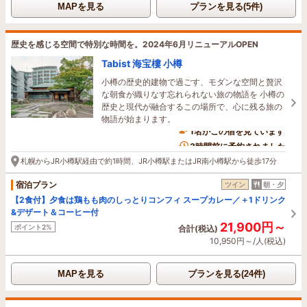
MAPを見る
プランを見る(5件)
歴史を感じる空間で特別な時間を。2024年6月リニューアルOPEN
Tabist 海宝樓 小樽
小樽の歴史的建物で過ごす、モダンな空間と贅沢
な朝食が織りなす忘れられない旅の物語を 小樽の
歴史と現代が融合するこの場所で、心に残る旅の
物語が始まります。
1名がこの宿を見ています
3時間前に予約されました
札幌からJR小樽駅経由で約1時間、JR小樽駅またはJR南小樽駅から徒歩17分
宿泊プラン
ツイン
朝・夕
【2食付】夕食は鶏もも肉のしっとりコンフィ スープカレー／＋1ドリンク
&デザート＆コーヒー付
21,900円～
ポイント2%
合計(税込)
10,950円～/人(税込)
MAPを見る
プランを見る(24件)