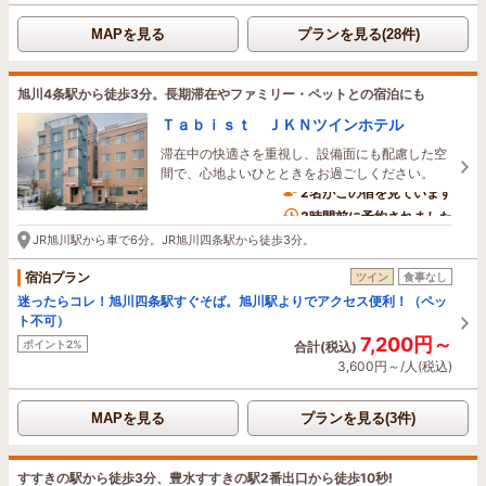
MAPを見る
プランを見る(28件)
旭川4条駅から徒歩3分。長期滞在やファミリー・ペットとの宿泊にも
Ｔａｂｉｓｔ ＪＫＮツインホテル
滞在中の快適さを重視し、設備面にも配慮した空
間で、心地よいひとときをお過ごしください。
2名がこの宿を見ています
3時間前に予約されました
JR旭川駅から車で6分。JR旭川四条駅から徒歩3分。
宿泊プラン
ツイン
食事なし
迷ったらコレ！旭川四条駅すぐそば。旭川駅よりでアクセス便利！（ペッ
ト不可）
7,200円～
ポイント2%
合計(税込)
3,600円～/人(税込)
MAPを見る
プランを見る(3件)
すすきの駅から徒歩3分、豊水すすきの駅2番出口から徒歩10秒!