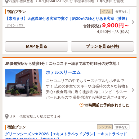
根室中標津空港 → 車で約5&#12316;10分 中標津市街地 → 車で約10分前後
宿泊プラン
ダブル
食事なし
【素泊まり】天然温泉付き客室で寛ぐ｜約20㎡のゆとりある客室（禁煙）
9,900円～
ポイント2%
合計(税込)
4,950円～/人(税込)
MAPを見る
プランを見る(4件)
JR倶知安駅から徒歩1分！ニセコスキー場まで車で約15分の好立地！
ホテルスリーエム
ニセコエリアの中でもリーズナブルなホテルで
す！ 広めの客室でスキーや出張時の大きな荷物も
安心♪ 飲食店街に近く徒歩圏内にコンビニやスー
パーもあるので 長期宿泊でも快適に過ごせます♪
12時間前に予約されました
ＪＲ 倶知安駅より徒歩にて１分
宿泊プラン
シングル
食事なし
グリーンシーズン☆2026【エキストラベッドプラン】エキストラベッド