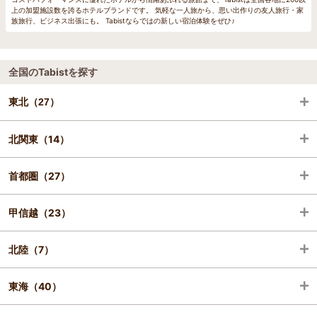
上の加盟施設数を誇るホテルブランドです。 気軽な一人旅から、思い出作りの友人旅行・家
族旅行、ビジネス出張にも。 Tabistならではの新しい宿泊体験をぜひ♪
全国のTabistを探す
東北（27）
北関東（14）
青森（2）
首都圏（27）
岩手（1）
栃木（5）
甲信越（23）
宮城（9）
群馬（2）
千葉（10）
北陸（7）
秋田（7）
茨城（7）
東京（13）
山梨（12）
東海（40）
山形（1）
神奈川（4）
長野（5）
富山（3）