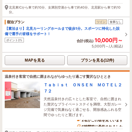
北見東ICから車で約10分、女満別空港から車で約40分、北見駅から車で約10
分。
宿泊プラン
ツイン
食事なし
【素泊まり】北見カーリングホールまで徒歩1分。スポーツに特化した設
備で選手の皆様をサポート！
10,000円～
ポイント2%
合計(税込)
5,000円～/人(税込)
MAPを見る
プランを見る(12件)
温泉付き客室で自然に囲まれながらゆったり過ごす贅沢なひととき
Ｔａｂｉｓｔ ＯＮＳＥＮ ＭＯＴＥＬ２
７２
天然温泉付きの広々とした客室で、自然に囲まれ
た贅沢なプライベートステイを満喫。大型ガレー
ジ完備で気兼ねなく過ごせる、開放感あふれる空
間でゆったりと寛げます。
2名がこの宿を見ています
6時間前に予約されました