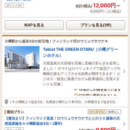
12,000円～
ポイント2%
合計(税込)
6,000円～/人(税込)
MAPを見る
プランを見る(3件)
小樽駅から徒歩3分の好立地！フィンランド式ロウリュウサウナ★
Tabist THE GREEN OTARU（小樽グリー
ンホテル）
天然温泉の大浴場を完備し至極の安らぎを追求し
ました！ サウナはロウリュタイプで血流アップや
睡眠の質をアップさせる効果が期待できます！ ビ
ジネス・観光に最適でホテル駐車場内に充電スタ
ンドも完備！
12名がこの宿を見ています
17分前に予約されました
ＪＲ小樽駅より徒歩3分。札樽道小樽ICより車10分。小樽運河まで徒歩5分。
宿泊プラン
セミダブル
食事なし
【素泊まり】フィンランド直送！ロウリュウサウナでととのう☆源泉の天
然温泉誕生☆小樽駅徒歩3分！(通年)
9,800円～
ポイント2%