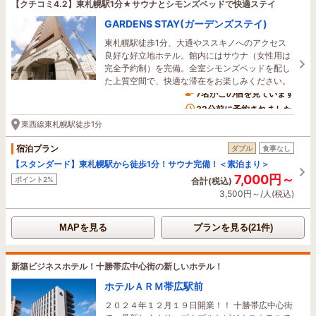
【クチコミ4.2】東札幌駅1分★サウナとシモンズベッドで快適ステイ
GARDENS STAY(ガーデンズステイ)
東札幌駅徒歩1分、大通やススキノへのアクセス
良好な好立地ホテル。館内にはサウナ（女性用は
完全予約制）を完備。全室シモンズベッドを配し
た上質空間で、快適な滞在をお楽しみください。
7名がこの宿を見ています
32分前に予約されました
東西線東札幌駅徒歩1分
宿泊プラン
ダブル
食事なし
【スタンダード】東札幌駅から徒歩1分！サウナ完備！＜素泊まり＞
7,000円～
ポイント2%
合計(税込)
3,500円～/人(税込)
MAPを見る
プランを見る(21件)
新築ビジネスホテル！十勝帯広中心街の新しいホテル！
ホテルＡＲＭ帯広駅前
２０２４年１２月１９日開業！！ 十勝帯広中心街