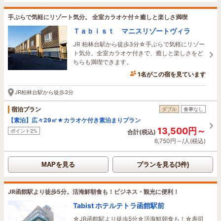
手ぶらで気軽にリゾート気分。 全室カラオケ付☆癒しと楽しさ満喫
Ｔａｂｉｓｔ マニスリゾートヴィラ
JR 柏林台駅から徒歩3分☆手ぶらで気軽にリゾー
ト気分。全室カラオケ付きで、癒しと楽しさをど
ちらも満喫できます。
1名がこの宿を見ています
JR柏林台駅から徒歩3分
宿泊プラン
ダブル
食事なし
【素泊】広々29㎡★カラオケ付き素泊まりプラン
13,500円～
ポイント2%
合計(税込)
6,750円～/人(税込)
MAPを見る
プランを見る(3件)
JR函館駅より徒歩5分。活海鮮朝食も！ビジネス・観光に便利！
Tabist ホテルテトラ函館駅前
☆JR函館駅より徒歩5分☆活海鮮朝食も！☆寿司