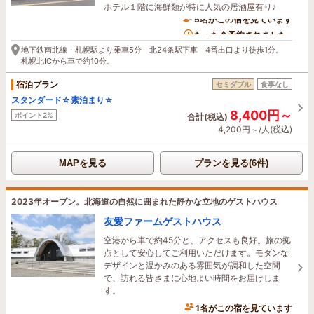
ホテル１階に海鮮類が特に人気の居酒屋有り♪
5名がこの宿を見ています
たった今予約されました
地下鉄南北線・札幌駅より乗車5分 北24条駅下車 4番出口より徒歩1分。
札幌北ICから車で約10分。
宿泊プラン
セミダブル
食事なし
スタンダード☆素泊まり☆
8,400円～
ポイント2%
合計(税込)
4,200円～/人(税込)
MAPを見る
プランを見る(6件)
2023年オープン。北海道の自然に囲まれた静かな立地のゲストハウス
友愛ファームゲストハウス
空港から車で約45分と、アクセスも良好。旅の拠
点として安心してご利用いただけます。モダンな
デザインと温かみのある雰囲気が調和した空間
で、訪れる皆さまに心地よい時間をお届けしま
す。
1名がこの宿を見ています