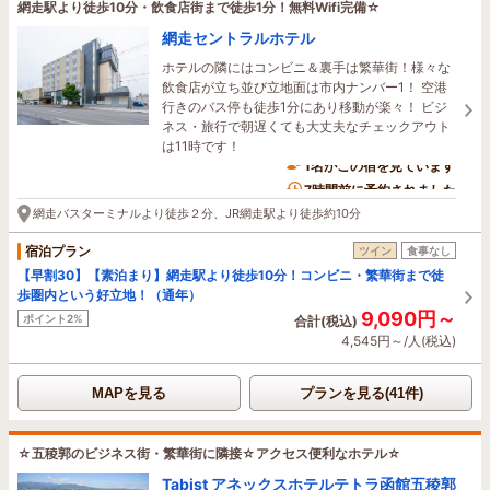
網走駅より徒歩10分・飲食店街まで徒歩1分！無料Wifi完備☆
網走セントラルホテル
ホテルの隣にはコンビニ＆裏手は繁華街！様々な
飲食店が立ち並び立地面は市内ナンバー1！ 空港
行きのバス停も徒歩1分にあり移動が楽々！ ビジ
ネス・旅行で朝遅くても大丈夫なチェックアウト
は11時です！
1名がこの宿を見ています
7時間前に予約されました
網走バスターミナルより徒歩２分、JR網走駅より徒歩約10分
宿泊プラン
ツイン
食事なし
【早割30】【素泊まり】網走駅より徒歩10分！コンビニ・繁華街まで徒
歩圏内という好立地！（通年）
9,090円～
ポイント2%
合計(税込)
4,545円～/人(税込)
MAPを見る
プランを見る(41件)
☆五稜郭のビジネス街・繁華街に隣接☆アクセス便利なホテル☆
Tabist アネックスホテルテトラ函館五稜郭