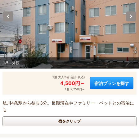
1/5
外観
1泊 大人2名 合計(税込)
4,500円～
宿泊プランを探す
1名 2,250円～
旭川4条駅から徒歩3分。長期滞在やファミリー・ペットとの宿泊に
も
宿をクリップ