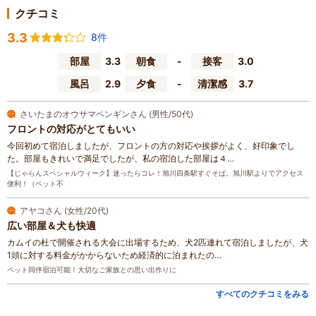
クチコミ
3.3
8件
部屋
3.3
朝食
-
接客
3.0
風呂
2.9
夕食
-
清潔感
3.7
さいたまのオウサマペンギンさん (男性/50代)
フロントの対応がとてもいい
今回初めて宿泊しましたが、フロントの方の対応や挨拶がよく、好印象でし
た。部屋もきれいで満足でしたが、私の宿泊した部屋は４…
【じゃらんスペシャルウィーク】迷ったらコレ！旭川四条駅すぐそば。旭川駅よりでアクセス
便利！（ペット不
アヤコさん (女性/20代)
広い部屋＆犬も快適
カムイの杜で開催される大会に出場するため、犬2匹連れて宿泊しましたが、犬
1頭に対する料金がかからないため経済的に泊まれたの…
ペット同伴宿泊可能！大切なご家族との思い出作りに
すべてのクチコミをみる