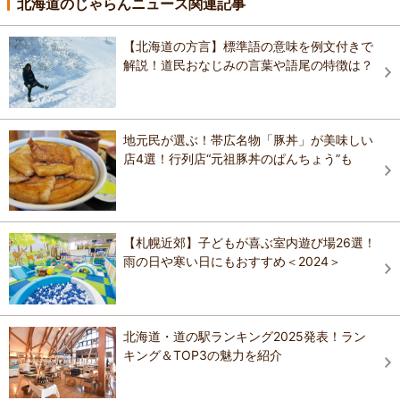
北海道のじゃらんニュース関連記事
【北海道の方言】標準語の意味を例文付きで
解説！道民おなじみの言葉や語尾の特徴は？
地元民が選ぶ！帯広名物「豚丼」が美味しい
店4選！行列店“元祖豚丼のぱんちょう”も
【札幌近郊】子どもが喜ぶ室内遊び場26選！
雨の日や寒い日にもおすすめ＜2024＞
北海道・道の駅ランキング2025発表！ラン
キング＆TOP3の魅力を紹介