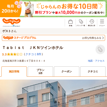
じゃらん
ゲスト
さん
お得な特典をみる
Ｔａｂｉｓｔ ＪＫＮツインホテル
(
クチコミ8件
)
3.3
北海道旭川市３条通１６丁目６０４－４
地図・アクセス
プラン
施設情報
クーポン
クチコミ
3件