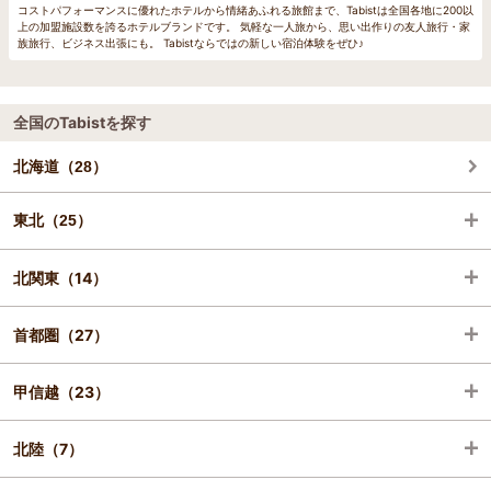
コストパフォーマンスに優れたホテルから情緒あふれる旅館まで、Tabistは全国各地に200以
上の加盟施設数を誇るホテルブランドです。 気軽な一人旅から、思い出作りの友人旅行・家
族旅行、ビジネス出張にも。 Tabistならではの新しい宿泊体験をぜひ♪
全国のTabistを探す
北海道（28）
東北（25）
北関東（14）
岩手（1）
首都圏（27）
宮城（9）
栃木（5）
甲信越（23）
秋田（7）
群馬（2）
千葉（10）
北陸（7）
山形（1）
茨城（7）
東京（13）
山梨（12）