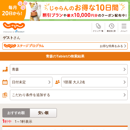
じゃらん
ゲスト
さん
お得な特典をみる
青森のTabistの検索結果
青森
日付未定
1部屋 大人2名
こだわり条件を追加する
おすすめ順
安い順
1
軒中
1
～
1
軒表示