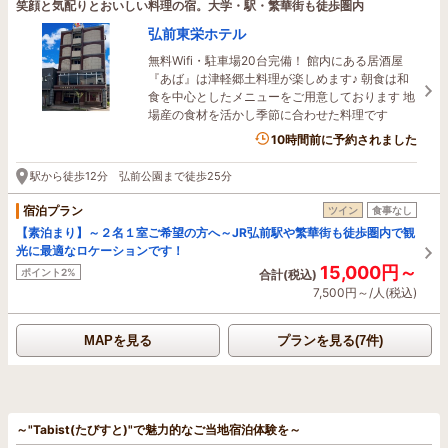
笑顔と気配りとおいしい料理の宿。大学・駅・繁華街も徒歩圏内
弘前東栄ホテル
無料Wifi・駐車場20台完備！ 館内にある居酒屋
『あば』は津軽郷土料理が楽しめます♪ 朝食は和
食を中心としたメニューをご用意しております 地
場産の食材を活かし季節に合わせた料理です
10時間前に予約されました
駅から徒歩12分 弘前公園まで徒歩25分
宿泊プラン
ツイン
食事なし
【素泊まり】～２名１室ご希望の方へ～JR弘前駅や繁華街も徒歩圏内で観
光に最適なロケーションです！
15,000円～
ポイント2%
合計(税込)
7,500円～/人(税込)
MAPを見る
プランを見る(7件)
～"Tabist(たびすと)"で魅力的なご当地宿泊体験を～