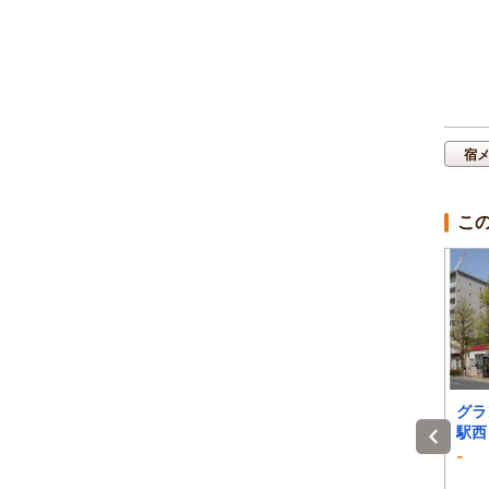
宿
こ
Ｂ’ｐａｃ本陣
Tabist 広船 港陽IC
グラ
駅西
3.6
3.2
-
)
1泊 大人2名 合計(税込)
1泊 大人2名 合計(税込)