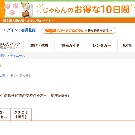
 ～日本最大級の宿・ホテル予約サイト～
ログイン
会員登録
お得な特典をみる
ゃらんパック
遊び・体験
観光ガイド
レンタカー
航空券
（交通＋宿泊）
日帰り・デイユース
以南
> 和のホテル新月
ぐ 南郵便局前の交差点を左へ（徒歩約5分）
図・
クチコミ
セス
(15件)