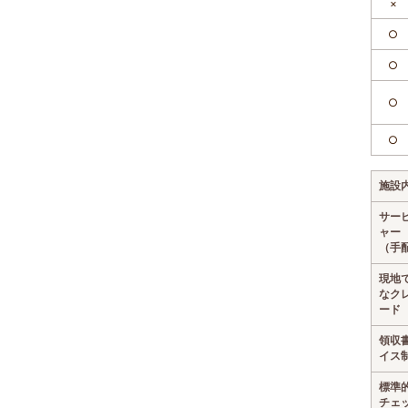
×
○
○
○
○
施設
サー
ャー
（手
現地
なク
ード
領収
イス
標準
チェ