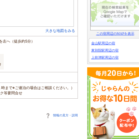
大きな地図をみる
この宿周辺のMAPを表示
を左へ（徒歩約5分）
金山駅周辺の宿
東別院駅周辺の宿
上前津駅周辺の宿
分
朝１１時まで※ご連泊の場合はご相談ください。）
ック等要問合せ
情報の見方・説明