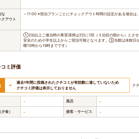
的な
～11:00 ※宿泊プランごとにチェックアウト時間の設定がある場合
ックアウト
①2泊以上ご連泊時の客室清掃は2日に1回（３泊目の朝から）とさ
安全のため小学生以上からご宿泊可能となります。③当館は休館日
曜10時から19時までです）
チコミ評価
過去1年間に投稿されたクチコミが有効数に達していないため
-
合
ク
クチコミ評価は表示しておりません
-
風呂
-
（夕食）
-
接客・サービス
-