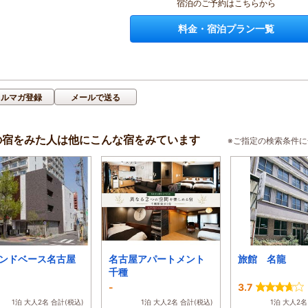
宿泊のご予約はこちらから
料金・宿泊プラン一覧
メルマガ登録
メールで送る
の宿をみた人は他にこんな宿をみています
※ご指定の検索条件
ンドベース名古屋
名古屋アパートメント
旅館 名龍
千種
-
3.7
1泊 大人2名 合計(税込)
1泊 大人2名 合計(税込)
1泊 大人2名