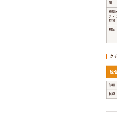
間
標準
チェ
時間
補足
ク
総
部屋
料理