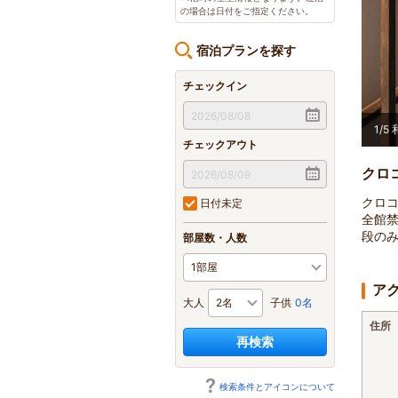
の場合は日付をご指定ください。
宿泊プランを探す
チェックイン
2
/
5
チェックアウト
クロ
クロコ
日付未定
全館禁
段の
部屋数・人数
ア
大人
子供
0名
住所
再検索
検索条件とアイコンについて