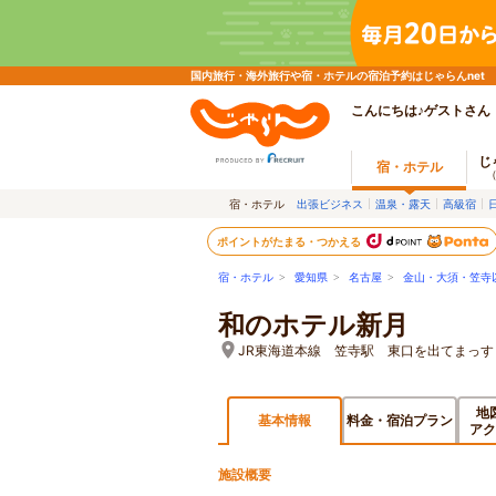
国内旅行・海外旅行や宿・ホテルの宿泊予約はじゃらんnet
こんにちは♪ゲストさん
じ
宿・ホテル
宿・ホテル
出張ビジネス
温泉・露天
高級宿
ポイントがたまる・つかえる
宿・ホテル
>
愛知県
>
名古屋
>
金山・大須・笠寺
和のホテル新月
JR東海道本線 笠寺駅 東口を出てまっす
地
基本情報
料金・宿泊プラン
アク
施設概要