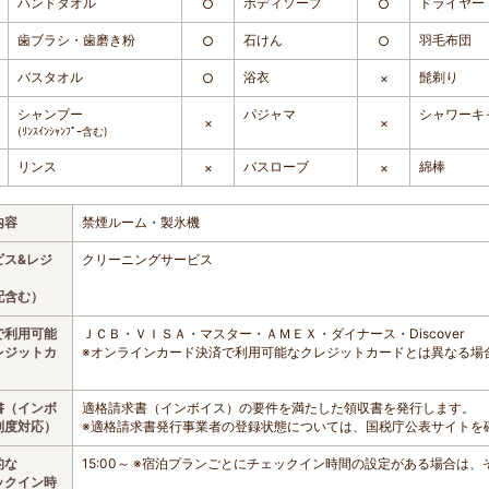
ハンドタオル
ボディソープ
ドライヤー
○
○
歯ブラシ・歯磨き粉
石けん
羽毛布団
○
○
バスタオル
浴衣
髭剃り
○
×
シャンプー
パジャマ
シャワーキ
×
×
(ﾘﾝｽｲﾝｼｬﾝﾌﾟｰ含む)
リンス
バスローブ
綿棒
×
×
内容
禁煙ルーム・製氷機
ビス&レジ
クリーニングサービス
配含む）
で利用可能
ＪＣＢ・ＶＩＳＡ・マスター・ＡＭＥＸ・ダイナース・Discover
レジットカ
※オンラインカード決済で利用可能なクレジットカードとは異なる場
書（インボ
適格請求書（インボイス）の要件を満たした領収書を発行します。
制度対応）
※適格請求書発行事業者の登録状態については、国税庁公表サイトを
的な
15:00～ ※宿泊プランごとにチェックイン時間の設定がある場合は
ックイン時