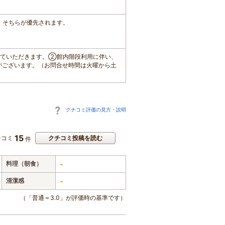
は、そちらが優先されます。
せていただきます。②館内階段利用に伴い、
がございます。（お問合せ時間は火曜から土
クチコミ評価の見方・説明
15
チコミ
クチコミ投稿を読む
件
料理（朝食）
-
清潔感
-
（「普通＝3.0」が評価時の基準です）