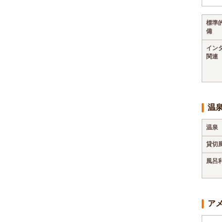
標準
備
イン
関連
温
温泉
貸切
風呂
ア