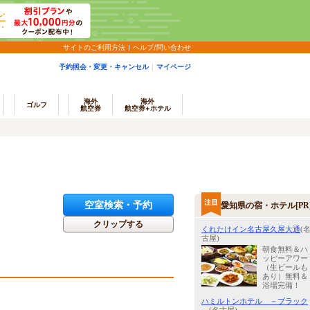
サイトのご利用方法
ヘルプ/問い合わせ
予約照会・変更・キャンセル
マイページ
海外
海外
ゴルフ
航空券
航空券+ホテル
空室検索・予約
愛知県の宿・ホテル[PR
クリップする
くれたけイン名古屋久屋大通
(
古屋)
朝食無料＆ハ
ッピーアワー
（生ビールも
あり）無料＆
浴場完備！
ハミルトンホテル －ブラック