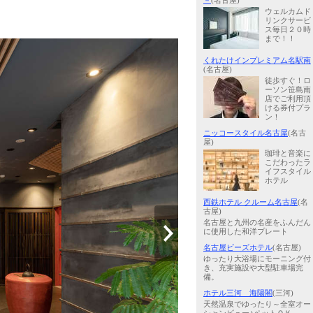
－
(名古屋)
ウェルカムド
リンクサービ
ス毎日２０時
まで！！
くれたけインプレミアム名駅南
(名古屋)
徒歩すぐ！ロ
ーソン笹島南
店でご利用頂
ける券付プラ
ン！
ニッコースタイル名古屋
(名古
屋)
珈琲と音楽に
こだわったラ
イフスタイル
ホテル
西鉄ホテル クルーム名古屋
(名
古屋)
名古屋と九州の名産をふんだん
に使用した和洋プレート
名古屋ビーズホテル
(名古屋)
ゆったり大浴場にモーニング付
き、充実施設や大型駐車場完
備。
ホテル三河 海陽閣
(三河)
天然温泉でゆったり～全室オー