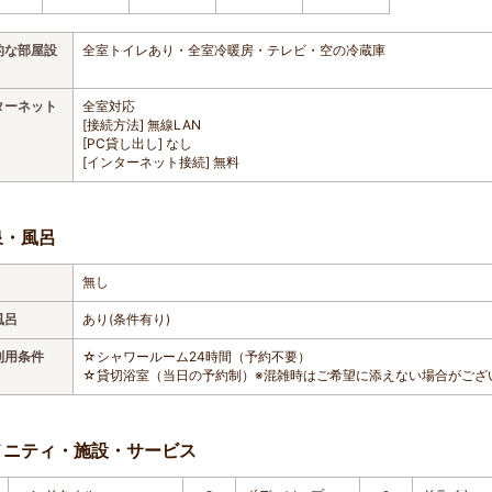
的な部屋設
全室トイレあり・全室冷暖房・テレビ・空の冷蔵庫
ターネット
全室対応
[接続方法] 無線LAN
[PC貸し出し] なし
[インターネット接続] 無料
泉・風呂
無し
風呂
あり(条件有り)
利用条件
☆シャワールーム24時間（予約不要）
☆貸切浴室（当日の予約制）※混雑時はご希望に添えない場合がござ
メニティ・施設・サービス