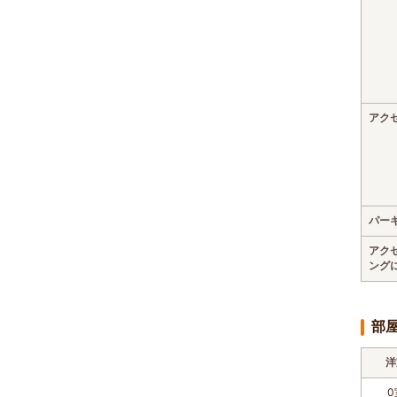
アク
パー
アク
ング
部
洋
0