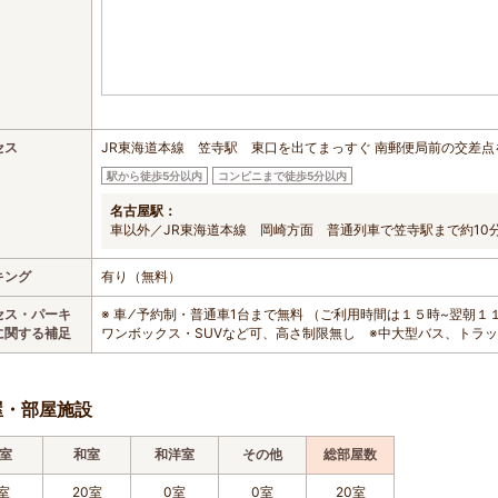
セス
JR東海道本線 笠寺駅 東口を出てまっすぐ 南郵便局前の交差点
駅から徒歩5分以内
コンビニまで徒歩5分以内
名古屋駅：
車以外／JR東海道本線 岡崎方面 普通列車で笠寺駅まで約10
キング
有り（無料）
セス・パーキ
※ 車 ⁄ 予約制・普通車1台まで無料 （ご利用時間は１５時~翌
に関する補足
ワンボックス・SUVなど可、高さ制限無し ※中大型バス、トラ
屋・部屋施設
室
和室
和洋室
その他
総部屋数
室
20室
0室
0室
20室