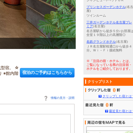
シャンビュー♪ペットＯＫ
プリンセスガーデンホテル
(名
屋)
ツインルーム
三井ガーデンホテル名古屋プレ
ミア
(名古屋)
名古屋駅から徒歩５分♪お部屋
全室１９階以上の高層階◎
名鉄グランドホテル
(名古屋)
3
/
5
設備フロア（シャワールーム
ＪＲ名古屋駅桜通口から徒歩４
分。Ｗｉ－Ｆｉ接続無料
※「注目の宿・ホテル」とは、
ご覧になっている県の注目宿・
型宿。 ☆
ホテルをご紹介しております。
宿泊のご予約はこちらから
 ※館内階
クリップリスト
0
クリップした宿とは
情報の見方・説明
0
最近見た宿とは