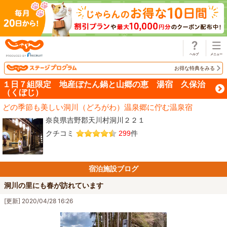
じゃらん
お得な特典をみる
１日７組限定 地産ぼたん鍋と山郷の恵 湯宿 久保治
（くぼじ）
どの季節も美しい洞川（どろがわ）温泉郷に佇む温泉宿
奈良県吉野郡天川村洞川２２１
クチコミ
299
件
宿泊施設ブログ
洞川の里にも春が訪れています
[更新] 2020/04/28 16:26