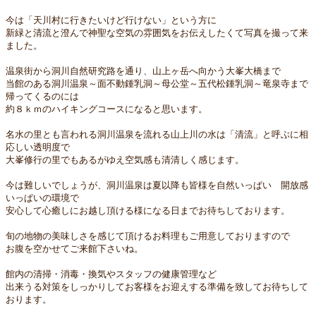
今は「天川村に行きたいけど行けない」という方に
新緑と清流と澄んで神聖な空気の雰囲気をお伝えしたくて写真を撮って来
ました。
温泉街から洞川自然研究路を通り、山上ヶ岳へ向かう大峯大橋まで
当館のある洞川温泉～面不動鍾乳洞～母公堂～五代松鍾乳洞～竜泉寺まで
帰ってくるのには
約８ｋｍのハイキングコースになると思います。
名水の里とも言われる洞川温泉を流れる山上川の水は「清流」と呼ぶに相
応しい透明度で
大峯修行の里でもあるがゆえ空気感も清清しく感じます。
今は難しいでしょうが、洞川温泉は夏以降も皆様を自然いっぱい 開放感
いっぱいの環境で
安心して心癒しにお越し頂ける様になる日までお待ちしております。
旬の地物の美味しさを感じて頂けるお料理もご用意しておりますので
お腹を空かせてご来館下さいね。
館内の清掃・消毒・換気やスタッフの健康管理など
出来うる対策をしっかりしてお客様をお迎えする準備を致してお待ちして
おります。