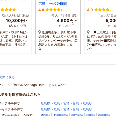
広島 平和公園前
4.4
4.0
1泊 大人2名 合計(税込)
1泊 大人2名 合計(税込)
1泊 大人2名 
10,800円～
4,600円～
5,0
1名 5,400円～
1名 2,300円～
1名 2
駅南口バス停11番か
紙屋町西駅、袋町駅下車
■広島駅より路
ス21、21-1または
徒歩5分。リムジンバス発着
にて7つめの電停「
2号線に乗車、広島バス
点バスセンター徒歩5分。広
車。徒歩1分■広島
庫前下車。徒歩2分。
島駅より市内電車約１５
7分■広島バスセン
分。
7分
先頭に戻る
ンチャゴホテル Santiago Hotel じゃらんnet
ホテルを探す場合はこちら
スホテルを探す
広島県
>
広島・宮島
>
広島
>
広島駅
からホテルを探す
広島県
>
広島・宮島
>
広島
>
広島駅
・空港からホテルを探す
本通駅
|
比治山橋駅
|
県庁前駅
|
胡町駅
|
銀山町駅