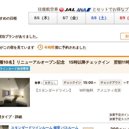
往復航空券
とセットでお得なプ
8/6（木）
8/7（金）
8/8（土）
8/9
すめの日程
お
宿泊プランがありました。
4
がこの宿を見ています
前に予約されました
時間
着10名】リニューアルオープン記念 15時以降チェックイン 翌朝11
ラインカード決済専用
15:00～
～1
チェックイン
チェックアウト
食事：
食事なし
【スタンダードツイン】 WIFI無料 アメニティ充実
加算予定ポイ
屋タイプ・詳細
加算予定スコ
スタンダードツインルーム 個室 バスルーム
200