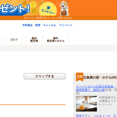
サイトのご利用方法
ヘルプ/問い合わせ
予約照会・変更・キャンセル
マイページ
海外
海外
ゴルフ
航空券
航空券+ホテル
クリップする
広島県の宿・ホテル[PR
スーパーホテル広島天然温泉・
薬研堀通り 縮景の湯
(広島・
島)
天然温泉で心
も身体もリフ
レッシュ♪
東急ステイ メルキュール 広