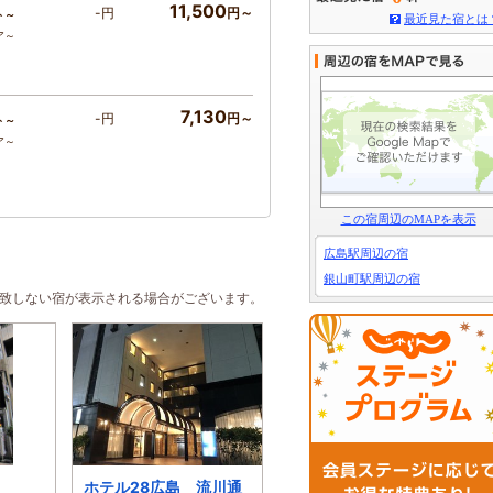
11,500
-円
円～
ト～
最近見た宿とは
ア～
7,130
-円
円～
ト～
ア～
この宿周辺のMAPを表示
広島駅周辺の宿
銀山町駅周辺の宿
合致しない宿が表示される場合がございます。
ホテル28広島 流川通
おうちホテル横川