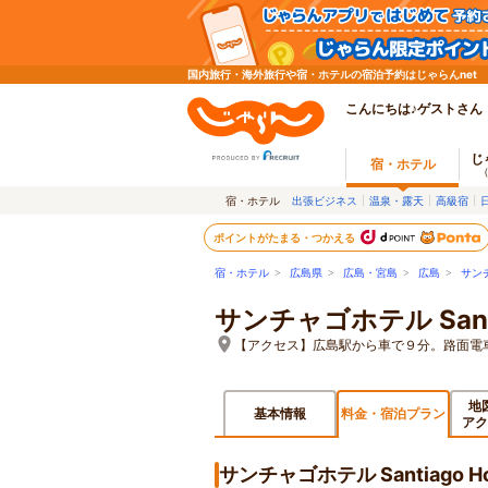
国内旅行・海外旅行や宿・ホテルの宿泊予約はじゃらんnet
こんにちは♪ゲストさん
じ
宿・ホテル
宿・ホテル
出張ビジネス
温泉・露天
高級宿
ポイントがたまる・つかえる
宿・ホテル
>
広島県
>
広島・宮島
>
広島
>
サンチャ
サンチャゴホテル Santia
【アクセス】広島駅から車で９分。路面電
地
基本情報
料金・宿泊プラン
アク
サンチャゴホテル Santiago 