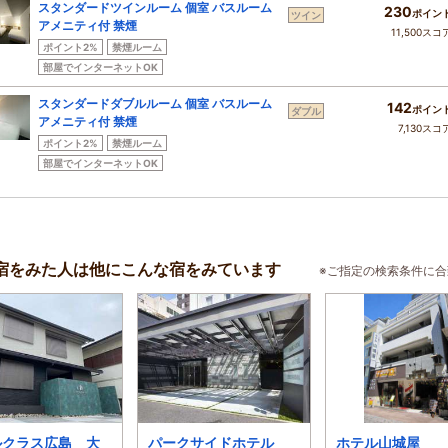
スタンダードツインルーム 個室 バスルーム
230
ポイン
ツイン
アメニティ付 禁煙
11,500スコ
ポイント2%
禁煙ルーム
部屋でインターネットOK
スタンダードダブルルーム 個室 バスルーム
142
ポイン
ダブル
アメニティ付 禁煙
7,130スコ
ポイント2%
禁煙ルーム
部屋でインターネットOK
宿をみた人は他にこんな宿をみています
※ご指定の検索条件に
ルクラス広島 大
パークサイドホテル
ホテル山城屋