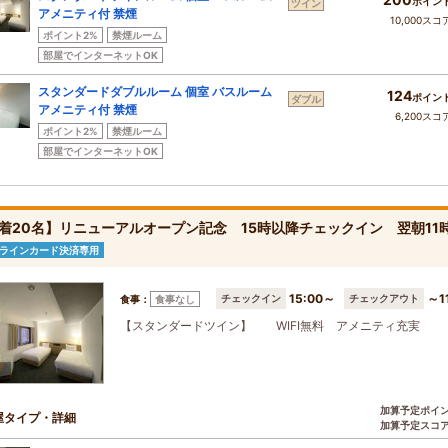
ポイン
ツイン
アメニティ付 禁煙
10,000スコ
ポイント2%
禁煙ルーム
部屋でインターネットOK
スタンダードダブルルーム 個室 バスルーム
124
ポイン
ダブル
アメニティ付 禁煙
6,200スコ
ポイント2%
禁煙ルーム
部屋でインターネットOK
着20名】リニューアルオープン記念 15時以降チェックイン 翌朝11
ラインカード決済専用
15:00～
～1
チェックイン
チェックアウト
食事：
食事なし
【スタンダードツイン】 WIFI無料 アメニティ充実
加算予定ポイ
屋タイプ・詳細
加算予定スコ