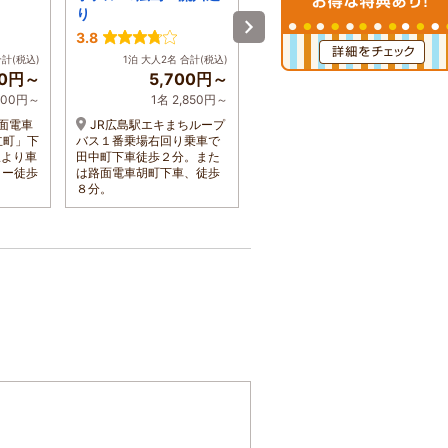
り
-
3.8
1泊 大人2名 合計(税込)
合計(税込)
1泊 大人2名 合計(税込)
7,200円～
00円～
5,700円～
1名 3,600円～
,500円～
1名 2,850円～
ＪＲ横川駅より徒歩約１
面電車
JR広島駅エキまちループ
０分。同駅バス３番乗り場
立町」下
バス１番乗場右回り乗車で
より６３番系統のバス約３
駅より車
田中町下車徒歩２分。また
分で最寄りの「中広中学校
ター徒歩
は路面電車胡町下車、徒歩
前停」
８分。