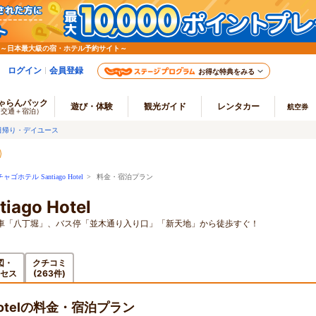
 ～日本最大級の宿・ホテル予約サイト～
ログイン
会員登録
お得な特典をみる
ゃらんパック
遊び・体験
観光ガイド
レンタカー
航空券
（交通＋宿泊）
日帰り・デイユース
ゴホテル Santiago Hotel
> 料金・宿泊プラン
go Hotel
車「八丁堀」、バス停「並木通り入り口」「新天地」から徒歩すぐ！
図・
クチコミ
セス
(263件)
Hotelの料金・宿泊プラン