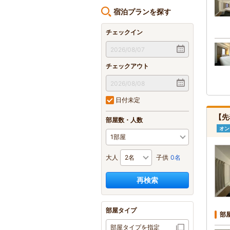
宿泊プランを探す
チェックイン
チェックアウト
日付未定
【先
部屋数・人数
オン
大人
子供
0名
再検索
部屋タイプ
部
部屋タイプを指定