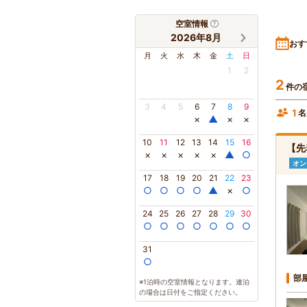
空室情報
2026年8月
おす
月
火
水
木
金
土
日
1
2
2
件の
3
4
5
6
7
8
9
1
名
×
▲
×
×
10
11
12
13
14
15
16
【先
×
×
×
×
×
▲
○
オン
17
18
19
20
21
22
23
○
○
○
○
▲
×
○
24
25
26
27
28
29
30
○
○
○
○
○
○
○
31
○
部
※1泊時の空室情報となります。連泊
の場合は日付をご指定ください。