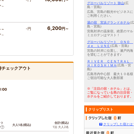
ト～
グローバルリゾート 弥山
(広
ア～
島・宮島)
広島、宮島の観光やビジネスに
ご利用ください。
湯の宿 宮浜グランドホテル
(
島・宮島)
6,200
-円
円～
ト～
宮島対岸の温泉宿。絶景のマル
ア～
ミエロテンはマスト！
グローバルリゾート ＯＮＯ
ｄｅ ＬＵＮＥ
(広島・宮島)
宮島の対岸に位置し、瀬戸内海
を望むことができます♪
ＲＩＶＥＲ ＣＥＮＴＲＡＬ
ＨＩＲＯＳＨＩＭＡ
(広島・宮
時チェックアウト
島)
広島市内中心部 最大１０名様
ご宿泊可能な大人数部屋
※「注目の宿・ホテル」とは、
1:00
ご覧になっている県の注目宿・
ホテルをご紹介しております。
クリップリスト
0
ント
合計(税込)
クリップした宿とは
大人1名(税込)
1泊 大人2名
ア
0