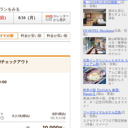
島〈2026年5月18日開業〉
(広
島・宮島)
ランをみる
連泊も安心、
暮らすように
カレンダー
（日）
8/10（月）
滞在
から選択
EN HOTEL Hiroshima
(広島・宮
島)
すすめ順
料金が安い順
料金が高い順
銀山町駅徒歩
３分！繁華街
隣接で閑静な
リバーサイド
ホテル☆
広島インテリジェントホテル ス
時チェックアウト
タジアム前
(広島・宮島)
マツダスタジ
アムに最も近
いホテル！広
島駅から５
1:00
分！
料亭小宿【おのみち 帆聲-
Hansei-】
(福山・尾道)
尾道の料亭小宿。夕食クチコミ
４．８！記念日利用にもオスス
メ！
リーガロイヤルホテル広島
(広
ント
合計(税込)
大人1名(税込)
島・宮島)
1泊 大人2名
ア
エグゼクティブフロア限定朝食
（洋食）イメージ
10,000
-円
円～