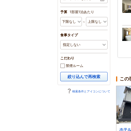
予算
1部屋1泊あたり
～
食事タイプ
こだわり
禁煙ルーム
絞り込んで再検索
この
検索条件とアイコンについて
ホテルエスプル広島平
ＨＯＮＤＯＲＩ ＩＮ
ホテ