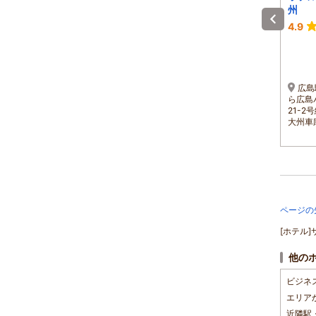
和公園
Ｎ
州
-
3.5
4.9
1泊 大人2名 合計(税込)
1泊 大人2名 合計(税込)
10,080円～
5,100円～
1名 5,040円～
1名 2,550円～
広島駅南口から広島電鉄
JR「広島駅」から広島電
広島
2号線または6号線に乗車、
鉄「中電前」徒歩１分◆東
ら広島バ
10分で最寄駅 立町駅に到
雲ICから12分、広島ICから
21-
着。施設まで徒歩3分。
20分
大州車
ページの
[ホテル]サ
他の
ビジネ
エリア
近隣駅