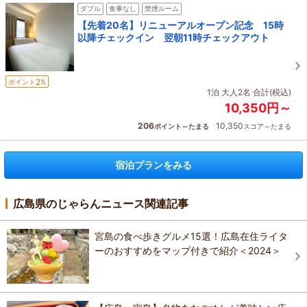
ダブル
食事なし
禁煙ルーム
【先着20名】リニューアルオープン記念 15時
以降チェックイン 翌朝11時チェックアウト
2
ポイント
%
1泊 大人2名 合計(税込)
10,350円～
206
10,350
ポイント～たまる
スコア～たまる
宿泊プランをみる
広島県のじゃらんニュース関連記事
宮島の食べ歩きグルメ15選！広島在住ライタ
ーのおすすめをマップ付きで紹介＜2024＞