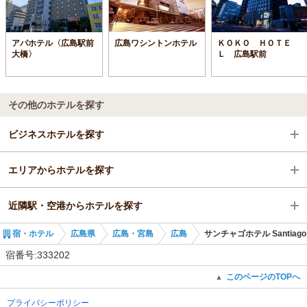
アパホテル〈広島駅前
広島ワシントンホテル
ＫＯＫＯ ＨＯＴＥ
大橋〉
Ｌ 広島駅前
その他のホテルを探す
ビジネスホテルを探す
エリアからホテルを探す
広島県
近隣駅・空港からホテルを探す
広島・宮島
広島県
宿・ホテル
広島県
広島・宮島
広島
サンチャゴホテル Santiago 
広島
広島・宮島
本通駅
宿番号:333202
広島駅
広島
比治山橋駅
このページのTOPへ
▲
プライバシーポリシー