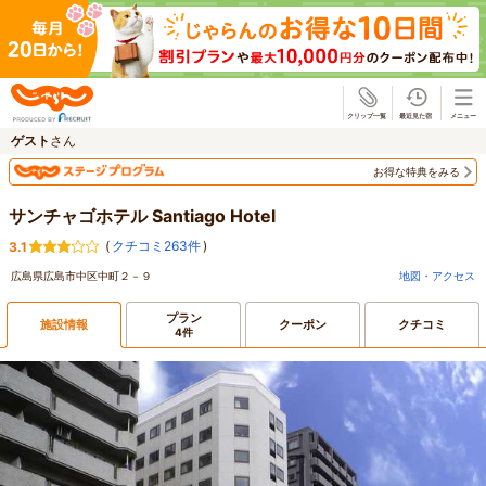
じゃらん
ゲスト
さん
お得な特典をみる
サンチャゴホテル Santiago Hotel
(
クチコミ263件
)
3.1
広島県広島市中区中町２－９
地図・アクセス
プラン
施設情報
クーポン
クチコミ
4件