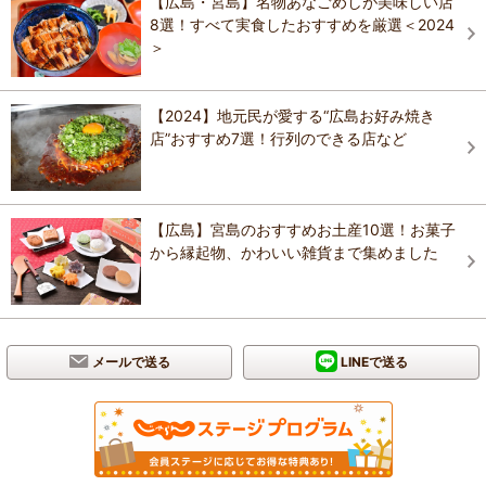
【広島・宮島】名物あなごめしが美味しい店
8選！すべて実食したおすすめを厳選＜2024
＞
【2024】地元民が愛する“広島お好み焼き
店”おすすめ7選！行列のできる店など
【広島】宮島のおすすめお土産10選！お菓子
から縁起物、かわいい雑貨まで集めました
メールで送る
LINEで送る