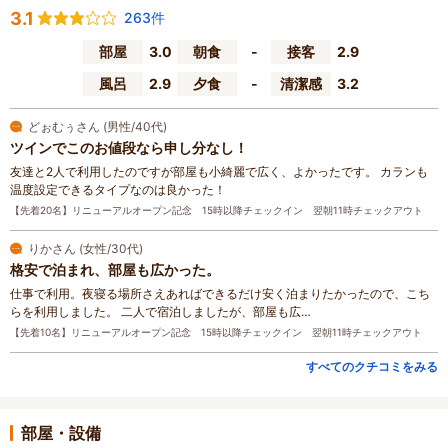
3.1
263件
部屋
3.0
朝食
-
接客
2.9
風呂
2.9
夕食
-
清潔感
3.2
どぉむぅさん (男性/40代)
ツインでこのお値段なら申し分なし！
友達と2人で利用したのですが部屋も小綺麗で広く、よかったです。 カランも
温度設定できるタイプなのは良かった！
【先着20名】リニューアルオープン記念 15時以降チェックイン 翌朝11時チェックアウト
りかさん (女性/30代)
格安で泊まれ、部屋も広かった。
仕事で利用。夜寝る場所さえあればできるだけ安く泊まりたかったので、こち
らを利用しました。 二人で宿泊しましたが、部屋も広…
【先着10名】リニューアルオープン記念 15時以降チェックイン 翌朝11時チェックアウト
すべてのクチコミをみる
部屋・設備