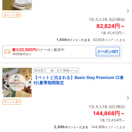
2
ポイント
%
1泊 大人2名 合計(税込)
82,824円～
1名 41,412円～
1,656
82,824
ポイント～たまる
スコア～たまる
22,500
最大
円
の
クーポン配布中
クーポンGET
※利用条件あり
和洋室
朝・夕
禁煙ルーム
【ペットと泊まれる】Basic Stay Premium (2食
付)夏季期間限定
2
ポイント
%
1泊 大人2名 合計(税込)
144,868円～
1名 72,434円～
2,896
144,868
ポイント～たまる
スコア～たまる