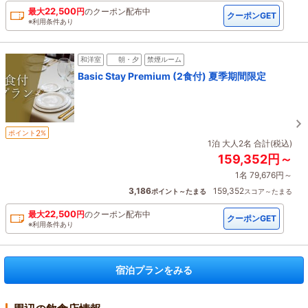
22,500
最大
円
の
クーポン配布中
クーポンGET
※利用条件あり
和洋室
朝・夕
禁煙ルーム
Basic Stay Premium (2食付) 夏季期間限定
2
ポイント
%
1泊 大人2名 合計(税込)
159,352円～
1名 79,676円～
3,186
159,352
ポイント～たまる
スコア～たまる
22,500
最大
円
の
クーポン配布中
クーポンGET
※利用条件あり
宿泊プランをみる