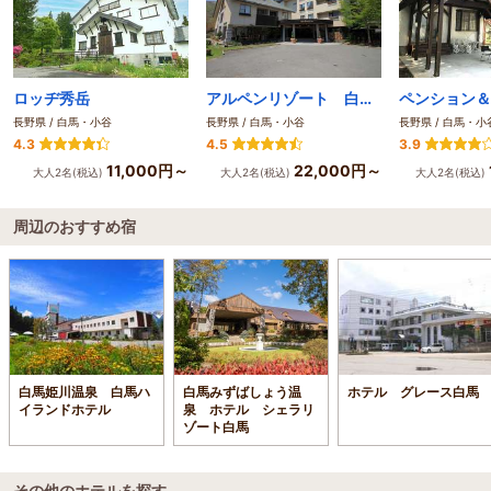
ロッヂ秀岳
アルペンリゾート 白馬樅の木ホテル
長野県 / 白馬・小谷
長野県 / 白馬・小谷
長野県 / 白馬・小
4.3
4.5
3.9
11,000円～
22,000円～
大人2名(税込)
大人2名(税込)
大人2名(税込)
周辺のおすすめ宿
白馬姫川温泉 白馬ハ
白馬みずばしょう温
ホテル グレース白馬
イランドホテル
泉 ホテル シェラリ
ゾート白馬
その他のホテルを探す