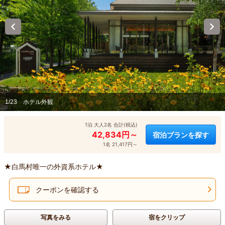
1/23
ホテル外観
1泊 大人2名 合計(税込)
42,834円～
宿泊プランを探す
1名 21,417円～
★白馬村唯一の外資系ホテル★
クーポンを確認する
写真をみる
宿をクリップ