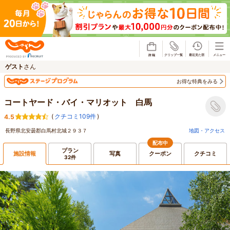
じゃらん
ゲスト
さん
お得な特典をみる
コートヤード・バイ・マリオット 白馬
(
クチコミ109件
)
4.5
長野県北安曇郡白馬村北城２９３７
地図・アクセス
配布中
プラン
施設情報
写真
クーポン
クチコミ
32件