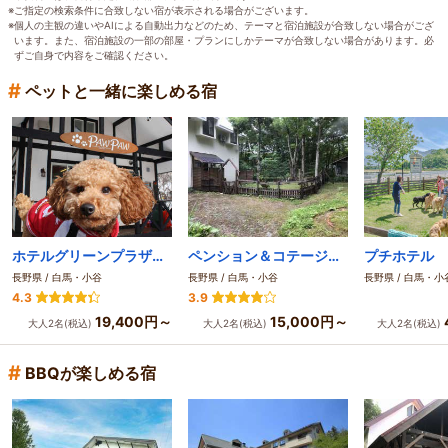
※ご指定の検索条件に合致しない宿が表示される場合がございます。
※個人の主観の違いやAIによる自動出力などのため、テーマと宿泊施設が合致しない場合がござ
います。また、宿泊施設の一部の部屋・プランにしかテーマが合致しない場合があります。必
ずご自身で内容をご確認ください。
#
ペットと一緒に楽しめる宿
ホテルグリーンプラザ白馬
ペンション＆コテージ 植物誌
長野県 / 白馬・小谷
長野県 / 白馬・小谷
長野県 / 白馬・小
4.3
3.9
19,400円～
15,000円～
大人2名(税込)
大人2名(税込)
大人2名(税込)
#
BBQが楽しめる宿