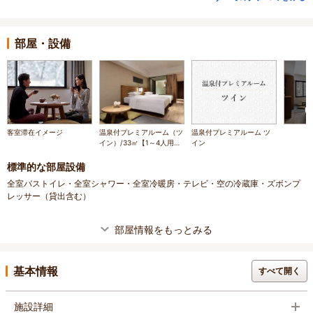
部屋・設備
客室滞在イメージ
温泉付プレミアルーム（ツ
温泉付プレミアルーム ツ
イン）/33㎡【1～4人用】
イン
温泉付きのモダンなお部屋
です。
標準的な部屋設備
全室バストイレ・全室シャワー・全室冷暖房・テレビ・空の冷蔵庫・ズボンプ
レッサー（貸出含む）
部屋情報をもっとみる
基本情報
すべて開く
施設詳細