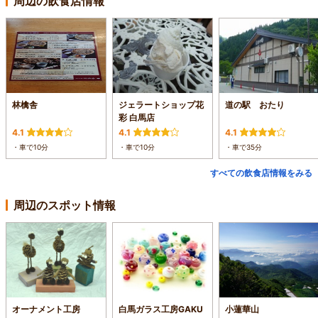
周辺の飲食店情報
林檎舎
ジェラートショップ花
道の駅 おたり
彩 白馬店
4.1
4.1
4.1
・車で10分
・車で10分
・車で35分
すべての飲食店情報をみる
周辺のスポット情報
オーナメント工房
白馬ガラス工房GAKU
小蓮華山