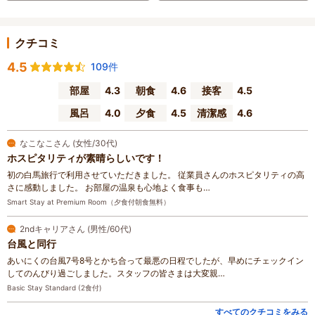
クチコミ
4.5
109件
部屋
4.3
朝食
4.6
接客
4.5
風呂
4.0
夕食
4.5
清潔感
4.6
なこなこさん (女性/30代)
ホスピタリティが素晴らしいです！
初の白馬旅行で利用させていただきました。 従業員さんのホスピタリティの高
さに感動しました。 お部屋の温泉も心地よく食事も…
Smart Stay at Premium Room（夕食付朝食無料）
2ndキャリアさん (男性/60代)
台風と同行
あいにくの台風7号8号とかち合って最悪の日程でしたが、早めにチェックイン
してのんびり過ごしました。スタッフの皆さまは大変親…
Basic Stay Standard (2食付)
すべてのクチコミをみる