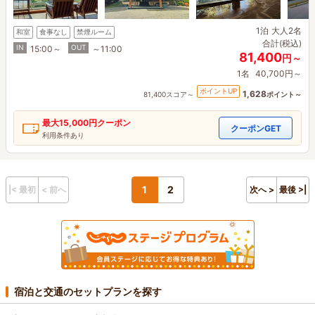
1泊
大人2名
和室
食事なし
禁煙ルーム
合計(税込)
IN
OUT
15:00～
～11:00
81,400
円～
1名
40,700円～
ポイントUP
1,628
81,400スコア～
ポイント～
最大
15,000円
クーポン
クーポンGET
利用条件あり
1
2
|< 最初
< 前へ
次へ >
最後 >|
宿泊と交通のセットプランを探す