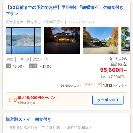
【30日前までの予約でお得】早期割引「胡蝶懐石」夕朝食付き
プラン
富士山と芦ノ湖を望む ＜湖畔和室ツインベッドルーム＞
1泊
大人2名
和室
朝・夕
禁煙ルーム
合計(税込)
IN
OUT
15:00～
～11:00
95,600
円～
1名
47,800円～
ポイントUP
1,912
95,600スコア～
ポイント～
最大
15,000円
クーポン
クーポンGET
利用条件あり
龍宮殿ステイ 朝食付き
～専用貸切風呂付き～芦ノ湖を望む ＜湖畔特別和室＞