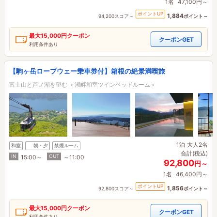
1名
47,100円～
ポイントUP
1,884
94,200スコア～
ポイント～
最大
15,000円
クーポン
クーポンGET
利用条件あり
【駒ヶ岳ロープウェー乗車券付】箱根の絶景満喫旅
富士山と芦ノ湖を望む ＜湖畔和室ツインベッドルーム＞
1泊
大人2名
和室
朝・夕
禁煙ルーム
合計(税込)
IN
OUT
15:00～
～11:00
92,800
円～
1名
46,400円～
ポイントUP
1,856
92,800スコア～
ポイント～
最大
15,000円
クーポン
クーポンGET
利用条件あり