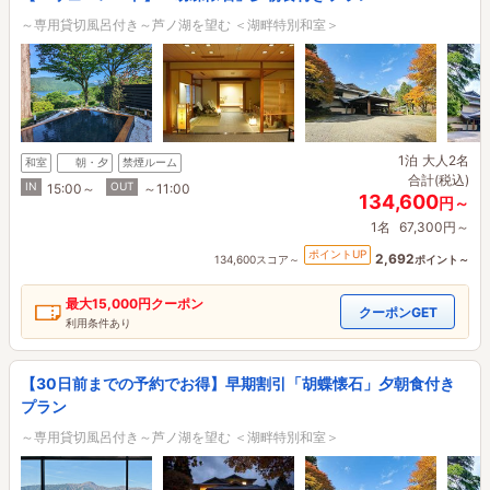
～専用貸切風呂付き～芦ノ湖を望む ＜湖畔特別和室＞
1泊
大人2名
和室
朝・夕
禁煙ルーム
合計(税込)
IN
OUT
15:00～
～11:00
134,600
円～
1名
67,300円～
ポイントUP
2,692
134,600スコア～
ポイント～
最大
15,000円
クーポン
クーポンGET
利用条件あり
【30日前までの予約でお得】早期割引「胡蝶懐石」夕朝食付き
プラン
～専用貸切風呂付き～芦ノ湖を望む ＜湖畔特別和室＞