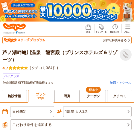
じゃらん
お得な特典をみる
芦ノ湖畔蛸川温泉 龍宮殿（プリンスホテルズ＆リゾ
ーツ）
(
クチコミ384件
)
4.7
ハイクラス
神奈川県足柄下郡箱根町元箱根１３９
地図・アクセス
配布中
プラン
施設情報
写真
クーポン
クチコミ
22件
日付未定
1部屋 大人2名
こだわり条件を追加する