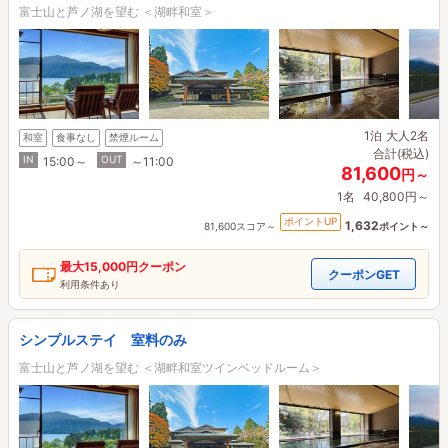
富士山と芦ノ湖を望む ＜湖畔和室＞
1泊
大人2名
和室
食事なし
禁煙ルーム
合計(税込)
IN
OUT
15:00～
～11:00
81,600
円～
1名
40,800円～
ポイントUP
1,632
81,600スコア～
ポイント～
最大
15,000円
クーポン
クーポンGET
利用条件あり
シンプルステイ 室料のみ
富士山と芦ノ湖を望む ＜湖畔和室ツインベッドルーム＞