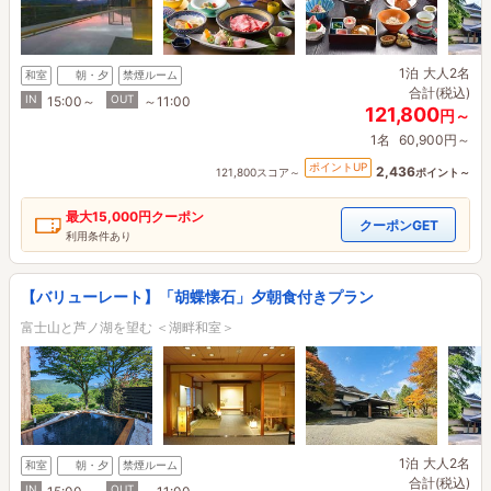
1泊
大人2名
和室
朝・夕
禁煙ルーム
合計(税込)
IN
OUT
15:00～
～11:00
121,800
円～
1名
60,900円～
ポイントUP
2,436
121,800スコア～
ポイント～
最大
15,000円
クーポン
クーポンGET
利用条件あり
【バリューレート】「胡蝶懐石」夕朝食付きプラン
富士山と芦ノ湖を望む ＜湖畔和室＞
1泊
大人2名
和室
朝・夕
禁煙ルーム
合計(税込)
IN
OUT