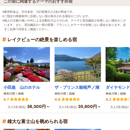
この宿に関連するテーマのおすすめ宿
※最安料金は、日付未定、1泊1部屋大人2名の料金です。
※ご指定の検索条件に合致しない宿が表示される場合がございます。
※個人の主観の違いやAIによる自動出力などのため、テーマと宿泊施設が合致しない場合がござ
います。また、宿泊施設の一部の部屋・プランにしかテーマが合致しない場合があります。必
ずご自身で内容をご確認ください。
#
レイクビューの絶景を楽しめる宿
小田急 山のホテル
ザ・プリンス箱根芦ノ湖
神奈川県 / 箱根
神奈川県 / 箱根
神奈川県 / 箱根
4.7
4.6
4.2
36,300円～
35,600円～
大人2名(税込)
大人2名(税込)
大人2名(税込)
#
雄大な富士山を眺められる宿