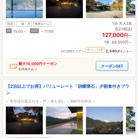
1泊
大人2名
和室
朝・夕
禁煙ルーム
合計(税込)
IN
OUT
15:00～
～11:00
127,000
円～
1名
63,500円～
ポイントUP
2,540
127,000スコア～
ポイント～
最大
15,000円
クーポン
クーポンGET
利用条件あり
【2泊以上でお得】バリューレート「胡蝶懐石」夕朝食付きプラ
ン
～専用貸切風呂付き～芦ノ湖を望む ＜湖畔特別和室＞