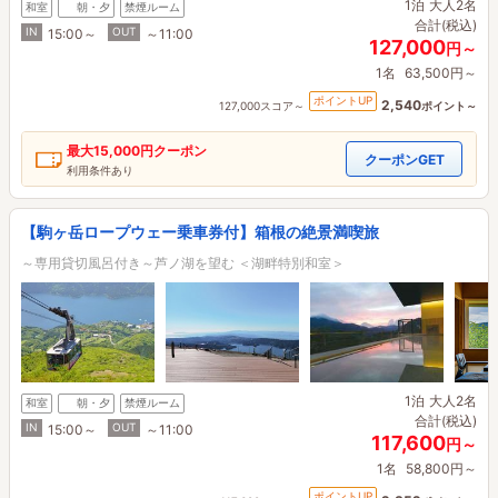
1泊
大人2名
和室
朝・夕
禁煙ルーム
合計(税込)
IN
OUT
15:00～
～11:00
127,000
円～
1名
63,500円～
ポイントUP
2,540
127,000スコア～
ポイント～
最大
15,000円
クーポン
クーポンGET
利用条件あり
【駒ヶ岳ロープウェー乗車券付】箱根の絶景満喫旅
～専用貸切風呂付き～芦ノ湖を望む ＜湖畔特別和室＞
1泊
大人2名
和室
朝・夕
禁煙ルーム
合計(税込)
IN
OUT
15:00～
～11:00
117,600
円～
1名
58,800円～
ポイントUP