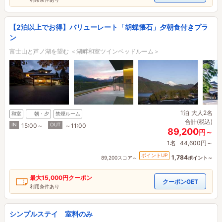
【2泊以上でお得】バリューレート「胡蝶懐石」夕朝食付きプラ
ン
富士山と芦ノ湖を望む ＜湖畔和室ツインベッドルーム＞
1泊
大人2名
和室
朝・夕
禁煙ルーム
合計(税込)
IN
OUT
15:00～
～11:00
89,200
円～
1名
44,600円～
ポイントUP
1,784
89,200スコア～
ポイント～
最大
15,000円
クーポン
クーポンGET
利用条件あり
シンプルステイ 室料のみ