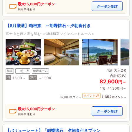
最大
15,000円
クーポン
クーポンGET
利用条件あり
【8月厳選】箱根旅 ～胡蝶懐石～夕朝食付き
富士山と芦ノ湖を望む ＜湖畔和室ツインベッドルーム＞
1泊
大人2名
和室
朝・夕
禁煙ルーム
合計(税込)
IN
OUT
15:00～
～11:00
82,600
円～
1名
41,300円～
ポイントUP
1,652
82,600スコア～
ポイント～
最大
15,000円
クーポン
クーポンGET
利用条件あり
【バリューレート】「胡蝶懐石」夕朝食付きプラン