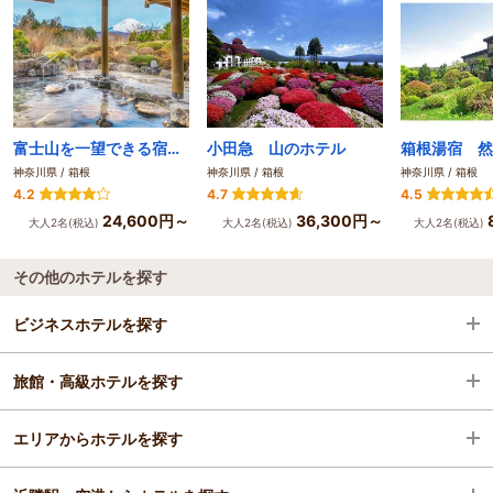
富士山を一望できる宿 ホテルグリーンプラザ箱根
小田急 山のホテル
箱根湯宿 然
神奈川県 / 箱根
神奈川県 / 箱根
神奈川県 / 箱根
4.2
4.7
4.5
24,600円～
36,300円～
大人2名(税込)
大人2名(税込)
大人2名(税込)
その他のホテルを探す
ビジネスホテルを探す
旅館・高級ホテルを探す
神奈川県
エリアからホテルを探す
箱根
神奈川県