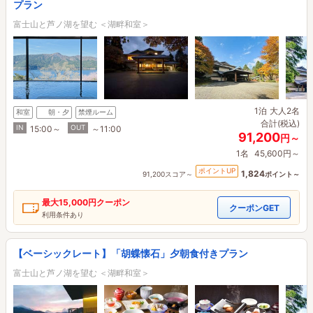
プラン
富士山と芦ノ湖を望む ＜湖畔和室＞
1泊
大人2名
和室
朝・夕
禁煙ルーム
合計(税込)
IN
OUT
15:00～
～11:00
91,200
円～
1名
45,600円～
ポイントUP
1,824
91,200スコア～
ポイント～
最大
15,000円
クーポン
クーポンGET
利用条件あり
【ベーシックレート】「胡蝶懐石」夕朝食付きプラン
富士山と芦ノ湖を望む ＜湖畔和室＞