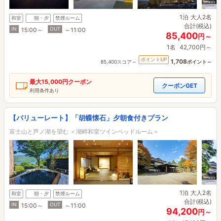
1泊
大人2名
和室
朝・夕
禁煙ルーム
合計(税込)
IN
OUT
15:00～
～11:00
85,400
円～
1名
42,700円～
ポイントUP
1,708
85,400スコア～
ポイント～
最大
15,000円
クーポン
クーポンGET
利用条件あり
【バリューレート】「胡蝶懐石」夕朝食付きプラン
富士山と芦ノ湖を望む ＜湖畔和室ツインベッドルーム＞
1泊
大人2名
和室
朝・夕
禁煙ルーム
合計(税込)
IN
OUT
15:00～
～11:00
94,200
円～