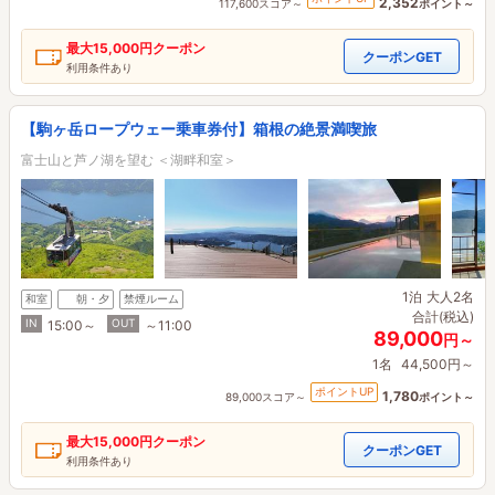
2,352
117,600スコア～
ポイント～
最大
15,000円
クーポン
クーポンGET
利用条件あり
【駒ヶ岳ロープウェー乗車券付】箱根の絶景満喫旅
富士山と芦ノ湖を望む ＜湖畔和室＞
1泊
大人2名
和室
朝・夕
禁煙ルーム
合計(税込)
IN
OUT
15:00～
～11:00
89,000
円～
1名
44,500円～
ポイントUP
1,780
89,000スコア～
ポイント～
最大
15,000円
クーポン
クーポンGET
利用条件あり