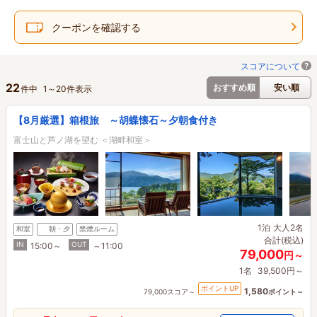
クーポンを確認する
スコアについて
22
おすすめ順
安い順
件中
1
～
20
件表示
【8月厳選】箱根旅 ～胡蝶懐石～夕朝食付き
富士山と芦ノ湖を望む ＜湖畔和室＞
1泊
大人2名
和室
朝・夕
禁煙ルーム
合計(税込)
IN
OUT
15:00～
～11:00
79,000
円～
1名
39,500円～
ポイントUP
1,580
79,000スコア～
ポイント～