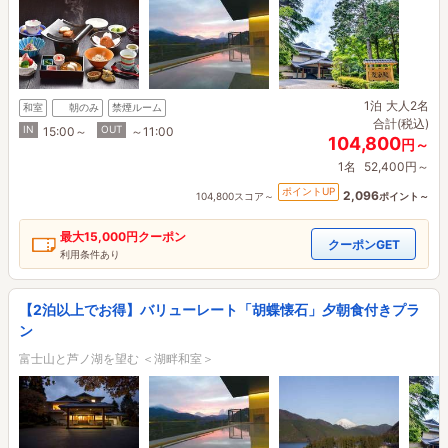
1泊
大人2名
和室
朝のみ
禁煙ルーム
合計(税込)
IN
OUT
15:00～
～11:00
104,800
円～
1名
52,400円～
ポイントUP
2,096
104,800スコア～
ポイント～
最大
15,000円
クーポン
クーポンGET
利用条件あり
【2泊以上でお得】バリューレート「胡蝶懐石」夕朝食付きプラ
ン
富士山と芦ノ湖を望む ＜湖畔和室＞