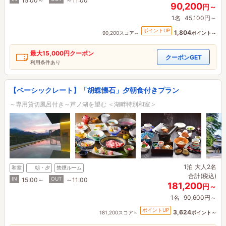
15:00～
～11:00
90,200
円～
1名
45,100円～
ポイントUP
1,804
90,200スコア～
ポイント～
最大
15,000円
クーポン
クーポンGET
利用条件あり
【ベーシックレート】「胡蝶懐石」夕朝食付きプラン
～専用貸切風呂付き～芦ノ湖を望む ＜湖畔特別和室＞
1泊
大人2名
和室
朝・夕
禁煙ルーム
合計(税込)
IN
OUT
15:00～
～11:00
181,200
円～
1名
90,600円～
ポイントUP
3,624
181,200スコア～
ポイント～