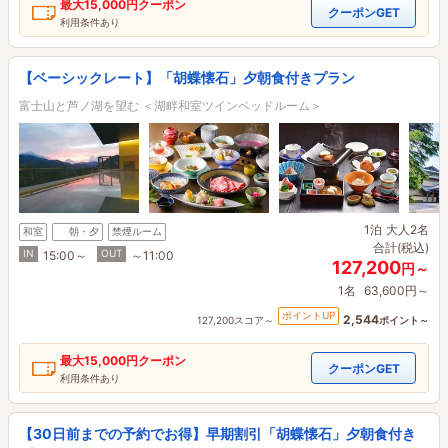
最大
15,000円
クーポン
クーポンGET
利用条件あり
【ベーシックレート】「胡蝶懐石」夕朝食付きプラン
富士山と芦ノ湖を望む ＜湖畔和室ツインベッドルーム＞
1泊
大人2名
和室
朝・夕
禁煙ルーム
合計(税込)
IN
OUT
15:00～
～11:00
127,200
円～
1名
63,600円～
ポイントUP
2,544
127,200スコア～
ポイント～
最大
15,000円
クーポン
クーポンGET
利用条件あり
【30日前までの予約でお得】早期割引「胡蝶懐石」夕朝食付き