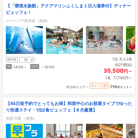
【「環境水族館」アクアマリンふくしま１日入場券付】ディナー
ビュッフェ！
スーペリア和洋室（禁煙）
1泊
大人2名
和洋室
朝・夕
合計(税込)
IN
OUT
14:00～
～10:00
35,500
円～
1名
17,750円～
2
ポイント
%
710
35,500スコア～
ポイント～
【45日前予約でとってもお得】和室中心のお部屋タイプでゆった
り快適ステイ・1泊2食ビュッフェ【８月厳選】
和室10畳 （禁煙）