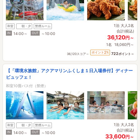
1泊
大人2名
和室
朝・夕
禁煙ルーム
合計(税込)
IN
OUT
14:00～
～10:00
36,120
円～
1名
18,060円～
2
ポイント
%
722
36,120スコア～
ポイント～
【「環境水族館」アクアマリンふくしま１日入場券付】ディナー
ビュッフェ！
和室10畳バス付（禁煙）
1泊
大人2名
和室
朝・夕
禁煙ルーム
合計(税込)
IN
OUT
14:00～
～10:00
33,600
円～