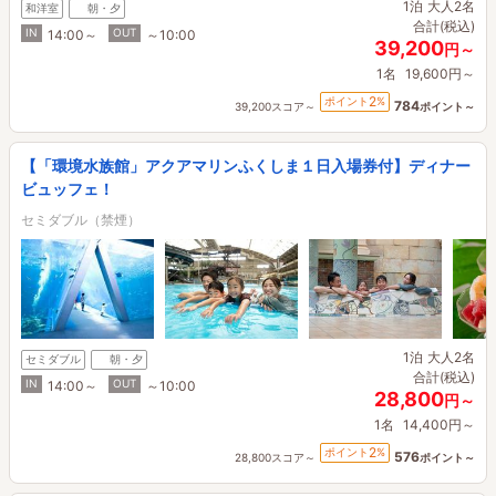
1泊
大人2名
和洋室
朝・夕
合計(税込)
IN
OUT
14:00～
～10:00
39,200
円～
1名
19,600円～
2
ポイント
%
784
39,200スコア～
ポイント～
【「環境水族館」アクアマリンふくしま１日入場券付】ディナー
ビュッフェ！
セミダブル（禁煙）
1泊
大人2名
セミダブル
朝・夕
合計(税込)
IN
OUT
14:00～
～10:00
28,800
円～
1名
14,400円～
2
ポイント
%
576
28,800スコア～
ポイント～