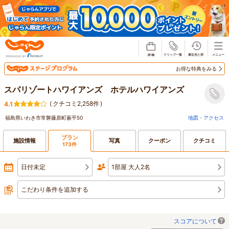
じゃらん
お得な特典をみる
スパリゾートハワイアンズ ホテルハワイアンズ
(
クチコミ2,258件
)
4.1
福島県いわき市常磐藤原町蕨平50
地図・アクセス
プラン
施設情報
写真
クーポン
クチコミ
173件
日付未定
1部屋 大人2名
こだわり条件を追加する
スコアについて