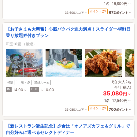
1名
16,800円～
2
ポイント
%
672
33,600スコア～
ポイント～
【お子さまも大興奮】心臓バクバク迫力満点！スライダー4種1日
乗り放題券付きプラン
和室10畳 （禁煙）
1泊
大人2名
和室
朝・夕
禁煙ルーム
合計(税込)
IN
OUT
14:00～
～10:00
35,080
円～
1名
17,540円～
2
ポイント
%
700
35,080スコア～
ポイント～
【新レストラン誕生記念】夕食は「オノアズカフェ＆グリル」で
自分好みに選べるセレクトディナー