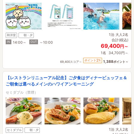
1泊
大人2名
和洋室
朝・夕
合計(税込)
IN
OUT
14:00～
～10:00
69,400
円～
1名
34,700円～
2
ポイント
%
1,388
69,400スコア～
ポイント～
【レストランリニューアル記念】ご夕食はディナービュッフェ＆
ご朝食は選べるメインのハワイアンモーニング
セミダブル（禁煙）
1泊
大人2名
セミダブル
朝・夕