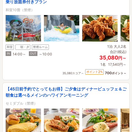
乗り放題券付きプラン
和室10畳（禁煙）
1泊
大人2名
和室
朝・夕
禁煙ルーム
合計(税込)
IN
OUT
14:00～
～10:00
35,080
円～
1名
17,540円～
2
ポイント
%
700
35,080スコア～
ポイント～
【45日前予約でとってもお得】ご夕食はディナービュッフェ＆ご
朝食は選べるメインのハワイアンモーニング
セミダブル（禁煙）