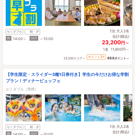
1泊
大人2名
セミダブル
朝・夕
合計(税込)
IN
OUT
14:00～
～10:00
23,200
円～
1名
11,600円～
2
ポイント
%
464
23,200スコア～
ポイント～
【学生限定・スライダー3種1日券付き】学生の今だけお得な学割
プラン！ディナービュッフェ
セミダブル（禁煙）
1泊
大人2名
セミダブル
朝・夕
合計(税込)
IN
OUT
14:00～
～10:00