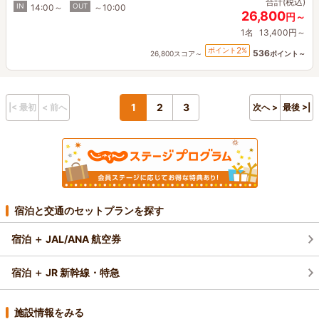
合計(税込)
IN
OUT
14:00～
～10:00
26,800
円～
1名
13,400円～
2
ポイント
%
536
26,800スコア～
ポイント～
1
2
3
|< 最初
< 前へ
次へ >
最後 >|
宿泊と交通のセットプランを探す
宿泊 ＋ JAL/ANA 航空券
宿泊 ＋ JR 新幹線・特急
施設情報をみる