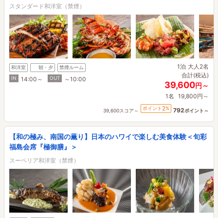
スタンダード和洋室（禁煙）
1泊
大人2名
和洋室
朝・夕
禁煙ルーム
合計(税込)
IN
OUT
14:00～
～10:00
39,600
円～
1名
19,800円～
2
ポイント
%
792
39,600スコア～
ポイント～
【和の極み、南国の薫り】日本のハワイで楽しむ美食体験＜旬彩
福島会席『極御膳』＞
スーペリア和洋室（禁煙）