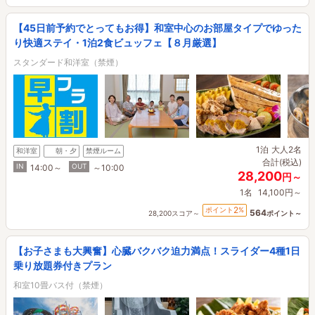
【45日前予約でとってもお得】和室中心のお部屋タイプでゆった
り快適ステイ・1泊2食ビュッフェ【８月厳選】
スタンダード和洋室（禁煙）
1泊
大人2名
和洋室
朝・夕
禁煙ルーム
合計(税込)
IN
OUT
14:00～
～10:00
28,200
円～
1名
14,100円～
2
ポイント
%
564
28,200スコア～
ポイント～
【お子さまも大興奮】心臓バクバク迫力満点！スライダー4種1日
乗り放題券付きプラン
和室10畳バス付（禁煙）