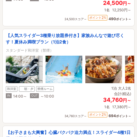
24,500
円～
1名
12,250円～
2
ポイント
%
490
24,500スコア～
ポイント～
【人気スライダー3種乗り放題券付き】家族みんなで遊び尽く
す！夏休み満喫プラン（1泊2食）
スタンダード和洋室（禁煙）
1泊
大人2名
和洋室
朝・夕
禁煙ルーム
合計(税込)
IN
OUT
14:00～
～10:00
34,760
円～
1名
17,380円～
2
ポイント
%
694
34,760スコア～
ポイント～
【お子さまも大興奮】心臓バクバク迫力満点！スライダー4種1日