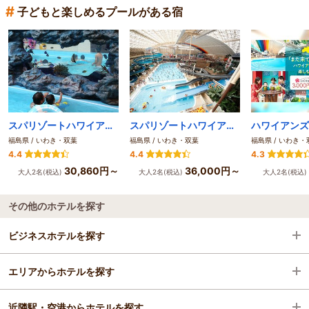
#
子どもと楽しめるプールがある宿
スパリゾートハワイアンズ モノリスタワー
スパリゾートハワイアンズ ウイルポート
福島県 / いわき・双葉
福島県 / いわき・双葉
福島県 / いわき・
4.4
4.4
4.3
30,860円～
36,000円～
大人2名(税込)
大人2名(税込)
大人2名(税込)
その他のホテルを探す
ビジネスホテルを探す
エリアからホテルを探す
福島県
近隣駅・空港からホテルを探す
いわき・双葉
福島県