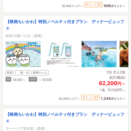
2
ポイント
%
608
30,400スコア～
ポイント～
【映画ちいかわ】特別ノベルティ付きプラン ディナービュッフ
ェ
和室10畳バス付（禁煙）
1泊
大人2名
和室
朝・夕
禁煙ルーム
合計(税込)
IN
OUT
14:00～
～10:00
62,200
円～
1名
31,100円～
2
ポイント
%
1,244
62,200スコア～
ポイント～
【映画ちいかわ】特別ノベルティ付きプラン ディナービュッフ
ェ
スーペリア和洋室（禁煙）