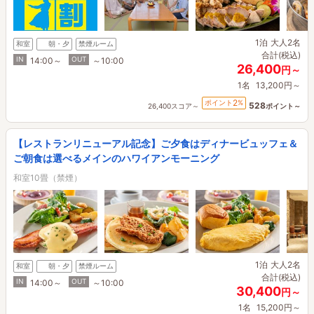
1泊
大人2名
和室
朝・夕
禁煙ルーム
合計(税込)
IN
OUT
14:00～
～10:00
26,400
円～
1名
13,200円～
2
ポイント
%
528
26,400スコア～
ポイント～
【レストランリニューアル記念】ご夕食はディナービュッフェ＆
ご朝食は選べるメインのハワイアンモーニング
和室10畳（禁煙）
1泊
大人2名
和室
朝・夕
禁煙ルーム
合計(税込)
IN
OUT
14:00～
～10:00
30,400
円～
1名
15,200円～