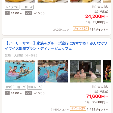
1泊
大人2名
セミダブル
朝・夕
合計(税込)
IN
OUT
14:00～
～10:00
24,200
円～
1名
12,100円～
2
ポイント
%
484
24,200スコア～
ポイント～
【アーリーサマー】家族＆グループ旅行におすすめ！みんなでワ
イワイ大部屋プラン・ディナービュッフェ
禁煙 大部屋（4～5名）
1泊
大人2名
和室
朝・夕
禁煙ルーム
合計(税込)
IN
OUT
14:00～
～10:00
71,600
円～
1名
35,800円～
2
ポイント
%
1,432
71,600スコア～
ポイント～