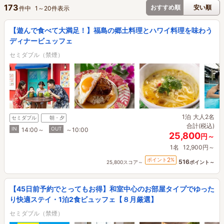
173
おすすめ順
安い順
件中
1
～
20
件表示
【遊んで食べて大満足！】福島の郷土料理とハワイ料理を味わう
ディナービュッフェ
セミダブル（禁煙）
1泊
大人2名
セミダブル
朝・夕
合計(税込)
IN
OUT
14:00～
～10:00
25,800
円～
1名
12,900円～
2
ポイント
%
516
25,800スコア～
ポイント～
【45日前予約でとってもお得】和室中心のお部屋タイプでゆった
り快適ステイ・1泊2食ビュッフェ【８月厳選】
セミダブル（禁煙）