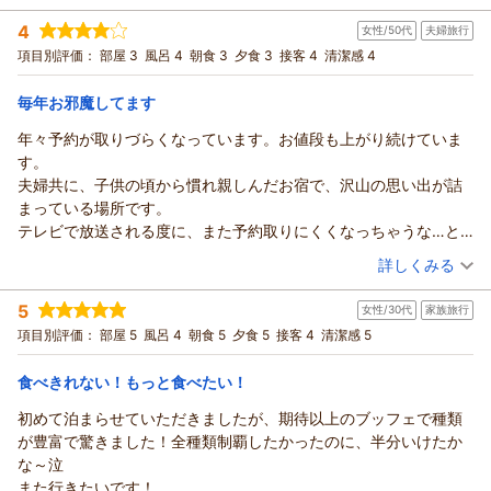
にあり、安定して提供することができないため、1月末をもちま
宿泊時期：
2026年06月宿泊 (家族旅行)
があるといいなと感じました。
4
女性/50代
夫婦旅行
投稿者：
して提供を終了させていただきました。
みづさん
(女性/20代)
ホテル自体は綺麗な外観で内装も綺麗だと思いますが期待してい
宿泊プラン：
【当館おすすめ】和・洋・中100種の豪華バイキング♪
項目別評価：
部屋 3
風呂 4
朝食 3
夕食 3
接客 4
清潔感 4
和室
楽しみにされていたお客様には大変申し訳ございませんが、ご
た分少し残念な気持ちになりました。
理解の程お願い申し上げます。
朝・夕
毎年お邪魔してます
宿泊価格帯：
これからもより良い宿作りに努めて参りますので、またの機会
23,001～24,000円(大人一人あたり/税込)
をお作りいただけますと幸いです。
年々予約が取りづらくなっています。お値段も上がり続けていま
鬼怒川温泉 あさやからの返信
かもめ様のまたのご来館を心よりお待ちしております。
す。
ありがとうございました。
みづ様
夫婦共に、子供の頃から慣れ親しんだお宿で、沢山の思い出が詰
この度はご来館賜りまして、誠にありがとうございます。
（返信日：2026/08/05）
まっている場所です。
お食事やお部屋などではご期待に添うことができませず、申し
テレビで放送される度に、また予約取りにくくなっちゃうな…と
訳ございませんでした。
思います。
（投稿日：2026/08/02）
詳しくみる
また、露天風呂の脱衣所につきましては、貴重なご意見をあり
鬼怒川は、観光地があまり無いので、お宿以外の楽しめる場所が
がとうございます。
宿泊時期：
2026年07月宿泊 (夫婦旅行)
あると良いなとずっと思っています…
5
女性/30代
家族旅行
投稿者：
頂戴しましたご意見は、担当責任者へと申し伝えます。
さくらもちさん (女性/50代)
これからもふるさととして頑張ってほしいです！
宿泊プラン：
【当館おすすめ】和・洋・中100種の豪華バイキング♪
項目別評価：
部屋 5
風呂 4
朝食 5
夕食 5
接客 4
清潔感 5
ツイン
今後より良い宿作りに努めて参りますので、ご指導・ご鞭撻の
程よろしくお願いいたします。
朝・夕
食べきれない！もっと食べたい！
宿泊価格帯：
みづ様のまたのご来館を心よりお待ちしております。
23,001～24,000円(大人一人あたり/税込)
ありがとうございました。
初めて泊まらせていただきましたが、期待以上のブッフェで種類
鬼怒川温泉 あさやからの返信
（返信日：2026/08/04）
が豊富で驚きました！全種類制覇したかったのに、半分いけたか
さくらもち様
な～泣
この度はご来館賜りまして、誠にありがとうございます。
また行きたいです！