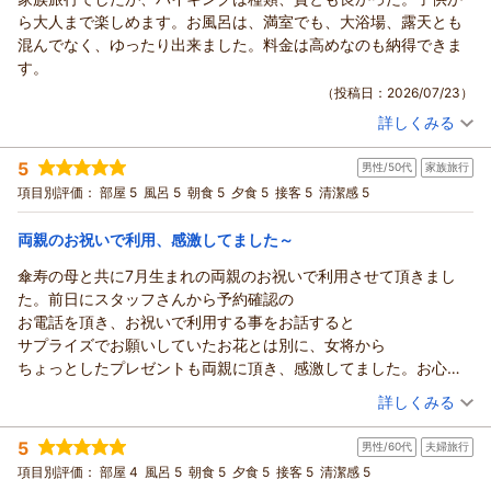
これからもより良い宿作りに努めて参りますので、ご指導・ご
やまちゃん様
ないが部屋自体は清掃が細かく行き届き臭いなども特に感じなか
ら大人まで楽しめます。お風呂は、満室でも、大浴場、露天とも
鞭撻の程よろしくお願いいたします。
この度はご来館賜りまして、誠にありがとうございます。
った
混んでなく、ゆったり出来ました。料金は高めなのも納得できま
GOD様のまたのご来館を心よりお待ちしております。
お部屋のお布団につきましては、ご不便をお掛けいたしまし
清潔感が感じられとても過ごしやすかった
す。
ありがとうございました。
て、申し訳ございませんでした。
※その他
（投稿日：2026/07/23）
（返信日：2026/07/25）
しかしながら、お風呂やお食事ではご満足いただけましたよう
接客についてはとても満足出来た
詳しくみる
で、ほっといたしました。
宿泊時期：
2026年07月宿泊 (家族旅行)
館内についてだが、おみやげコーナーは充実していた
投稿者：
みさちゃんさん
(男性/70代)
当館はアルカリ性単純温泉の自家源泉を所有しております。
ゲームコーナーは画像等で見るものより規模が想像以上に小さく
5
男性/50代
家族旅行
宿泊プラン：
【当館おすすめ】和・洋・中100種の豪華バイキング♪≪2026
お肌に良いとされ、筋肉痛や神経痛、疲労回復、健康増進等、
UFOキャッチャーとスロットが少し、エアホッケーはあるが盛り
年7月～≫
和室
朝・夕
項目別評価：
部屋 5
風呂 5
朝食 5
夕食 5
接客 5
清潔感 5
効能豊かな温泉でございます。
上がりそうな車系のレースゲームは無い
宿泊価格帯：
24,001～25,000円(大人一人あたり/税込)
温泉でお体を癒していただけましたら幸いに存じます。
BAR等が休業中のようでお風呂と売店以外でのホテル内での娯楽
両親のお祝いで利用、感激してました～
これからもより良い宿作りに努めて参りますので、ご指導・ご
はビリヤード等と小さなゲームコーナーのみと限りがある、ここ
鬼怒川温泉 あさやからの返信
鞭撻の程よろしくお願いいたします。
はマイナス点
傘寿の母と共に7月生まれの両親のお祝いで利用させて頂きまし
みさちゃん様
やまちゃん様のまたのご来館を心よりお待ちしております。
総評 温泉が癒され色々と失敗が少ないホテル
た。前日にスタッフさんから予約確認の
この度はご来館賜りまして、誠にありがとうございます。
ありがとうございました。
お電話を頂き、お祝いで利用する事をお話すると
ご滞在中はご快適にお過ごしいただけましたようで、何よりで
（返信日：2026/07/25）
サプライズでお願いしていたお花とは別に、女将から
ございます。
ちょっとしたプレゼントも両親に頂き、感激してました。お心遣
当館のブッフェ（バイキング）では、たくさんのお客様にお楽
いにありがとうございました。
（投稿日：2026/07/23）
詳しくみる
しみいただけますよう和洋中100種をご用意しております。
楽しいブュッフェ、貸切風呂も良かったです。
心ゆくまでご堪能いただけましたでしょうか。
宿泊時期：
2026年07月宿泊 (家族旅行)
家族でファンになりました。また伺わせて頂きます。
5
これからもより一層のサービス向上に努めて参ります。
男性/60代
夫婦旅行
投稿者：
noisyさん
(男性/50代)
宿泊プラン：
【1日1組限定】貸切風呂利用1回付☆ゆったり贅沢温泉プラン
みさちゃん様のまたのご来館を心よりお待ちしております。
項目別評価：
部屋 4
風呂 5
朝食 5
夕食 5
接客 5
清潔感 5
和室
朝・夕