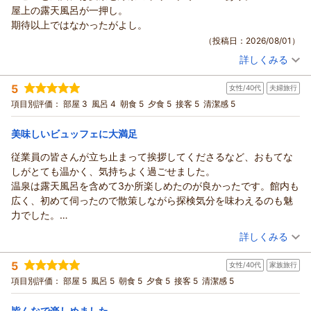
この度はご来館賜りまして、誠にありがとうございます。
（返信日：2026/08/04）
屋上の露天風呂が一押し。
ご滞在中はご快適にお過ごしいただけましたようで、何よりで
期待以上ではなかったがよし。
ございます。
（投稿日：2026/08/01）
ご滞在中何かご不便等はございませんでしたでしょうか。
詳しくみる
何かございましたら、お気兼ねなくお申しつけいただければ幸
宿泊時期：
2026年07月宿泊 (友達旅行)
いに存じます。
投稿者：
やまちゃんさん
(男性/50代)
5
女性/40代
夫婦旅行
宿泊プラン：
【当館おすすめ】和・洋・中100種の豪華バイキング♪
これからもより良い宿作りのため、日々努力して参ります。
ツイン
項目別評価：
部屋 3
風呂 4
朝食 5
夕食 5
接客 5
清潔感 5
(^^)様のまたのご来館を心よりお待ちしております。
朝・夕
ありがとうございました。
宿泊価格帯：
30,001円以上(大人一人あたり/税込)
美味しいビュッフェに大満足
（返信日：2026/08/04）
鬼怒川温泉 あさやからの返信
従業員の皆さんが立ち止まって挨拶してくださるなど、おもてな
やまちゃん様
しがとても温かく、気持ちよく過ごせました。
この度はご来館賜りまして、誠にありがとうございます。
温泉は露天風呂を含めて3か所楽しめたのが良かったです。館内も
ご滞在中はお食事やお風呂等、ご満喫いただけましたでしょう
広く、初めて伺ったので散策しながら探検気分を味わえるのも魅
か。
力でした。
ご滞在中何かお困りのことがございましたら、お気兼ねなくお
今回は夕食ビュッフェを目当てに宿泊しましたが、期待どおり種
（投稿日：2026/07/31）
詳しくみる
申しつけいただければ幸いに存じます。
類が豊富で、どのお料理もとても美味しく大満足でした。
これからもお客様の期待を超えるサービスの提供ができるよ
宿泊時期：
2026年06月宿泊 (夫婦旅行)
ぜひまた宿泊したいです。
5
女性/40代
家族旅行
投稿者：
くまさん
(女性/40代)
う、努めて参ります。
宿泊プラン：
【当館おすすめ】和・洋・中100種の豪華バイキング♪
項目別評価：
部屋 5
風呂 5
朝食 5
夕食 5
接客 5
清潔感 5
ツイン
やまちゃん様のまたのご来館を心よりお待ちしております。
朝・夕
ありがとうございました。
皆んなで楽しめました。
宿泊価格帯：
23,001～24,000円(大人一人あたり/税込)