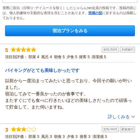
実際に宿泊（日帰り･デイユースを除く）したじゃらんnet会員の投稿です。投稿内容に
は、個人的趣味や主観的な表現を含むことがあります。
投稿の掟
に反するものは掲載し
ておりません。
宿泊プランをみる
5
女性/50代
夫婦旅行
項目別評価：
部屋 4
風呂 4
朝食 5
夕食 5
接客 5
清潔感 5
バイキングがとても美味しかったです
以前から一度泊まってみたいと思っており、今回その願いが叶い
ました。
宿泊してみて一番良かったのが食事です。
またすぐにでも食べに行きたいほどの美味しさだったので頑張っ
て貯金して、また伺いますね。
（投稿日：2026/08/05）
詳しくみる
宿泊時期：
2026年06月宿泊 (夫婦旅行)
3
女性/40代
家族旅行
投稿者：
りょうちんさん
(女性/50代)
宿泊プラン：
【当館おすすめ】和・洋・中100種の豪華バイキング♪
項目別評価：
部屋 3
風呂 3
朝食 3
夕食 3
接客 3
清潔感 3
ツイン