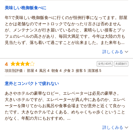
ありがとうございました。
宿泊価格帯：
26,001～27,000円(大人一人あたり/税込)
美味しい晩御飯食べに
（返信日：2026/07/25）
年1で美味しい晩御飯食べに行くのが恒例行事になってます。部屋
鬼怒川温泉 あさやからの返信
とかは老舗なのでオートロックでなかったり古さは否めません
noisy様
が、メンテナンスが行き届いているのと、素晴らしい接客とブッ
この度はご来館賜りまして、誠にありがとうございます。
フェのレベルの高さがあり、毎回大満足です。今年は大陸の方も
また、ご両親様のお祝いでご利用とのこと、おめでとうござい
見当たらず、落ち着いて過ごすことが出来ました。また来年も生
ます。
きてたらお伺いしますので宜しくお願いします。 コロ
（投稿日：2026/07/22）
大切なお祝いのご旅行に当館をお選びいただけましたこと、大
詳しくみる
ナ前は毎年ディズニーランドに連泊で行ってたのですが、価格の
変光栄に存じます。
宿泊時期：
2026年07月宿泊 (夫婦旅行)
高騰とスマホシステムの複雑さもあり、定年を迎えた小生には敷
ご滞在中はご快適にお過ごしいただけましたようで、何よりで
4
女性/40代
夫婦旅行
投稿者：
親方さん
(男性/60代)
居が高くなってしまいました。その分あさやと、東北の何処かの
ございます。
宿泊プラン：
【3月厳選】あさや特製やわらかカレーせんべい付き☆和洋中
項目別評価：
部屋 4
風呂 4
朝食 4
夕食 3
接客 5
清潔感 5
年3回程度の温泉旅行に切り替えております。
100種のバイキング♪♪
ご両親様にもお喜びいただけまして、私共も嬉しい限りです。
ツイン
朝・夕
宿泊価格帯：
これからもより良い宿作りのため、日々精進して参ります。
20,001～21,000円(大人一人あたり/税込)
意外とコンパクトで疲れない
noisy様のまたのご来館を心よりお待ちしております。
あさやホテルの豪華なロビー、エレベーターは必見の豪華さ。
鬼怒川温泉 あさやからの返信
ありがとうございました。
大きいホテルですが、エレベーターが真ん中にあるのか、エレベ
親方様
（返信日：2026/07/25）
ーターを降りてからお風呂や食事会場までが意外と近くて良かっ
この度はご来館賜りまして、誠にありがとうございます。
たです。大きなホテルでよくある、めちゃくちゃ歩くということ
また、いつもご利用いただきまして、従業員一同心より感謝申
がなく、年配の方にもおすすめ。
し上げます。
朝食はあさやカレーとフルーツがおいしかったです。（夕食はゆ
（投稿日：2026/07/21）
ご滞在中はご快適にお過ごしいただけましたようで、何よりで
詳しくみる
っくりしたくて、ビュッフェではなく創作懐石でしたが、あまり
ございます。