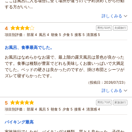
ここは風呂に入る場合に全て場所が違うので予め決めてから行動
数ある宿の中から当館をお選びいただけましたこと、大変光栄
（返信日：2026/07/27）
する方がいい
に存じます。
個人的には外が明るいうちに八番館風呂→夜に展望露天風呂→通
（投稿日：2026/07/24）
ご滞在中はご快適にお過ごしいただけましたようで、何よりで
詳しくみる
常の大浴場への流れがいいと感じた
ございます。
宿泊時期：
2026年07月宿泊 (恋人旅行)
※食事
ご滞在中何かご不便等はございませんでしたでしょうか。
4
男性/50代
夫婦旅行
投稿者：
GODさん
(男性/10代)
私自身ビュッフェ等の質が落ちる食事は好まない傾向の身として
何かございましたら、お気兼ねなくお申しつけいただければ幸
宿泊プラン：
【ご夫婦・カップル】仲良しふたり旅★スパークリングワイン
項目別評価：
部屋 4
風呂 4
朝食 5
夕食 5
接客 5
清潔感 5
は東の横綱と言われる程のホテルなのでどんなものなのか気にな
＆オリジナルスイーツ付★夕食はバイキング♪♪
いに存じます。
ツイン
朝・夕
ってました
宿泊価格帯：
これからもより良い宿作りのため、日々努力して参ります。
23,001～24,000円(大人一人あたり/税込)
お風呂、食事最高でした。
だがまぁやはりというか...期待してる人の為に言うが食べ放題と
つじ様のまたのご来館を心よりお待ちしております。
いうものにそもそも質は求めてはいけない
お風呂はなめらかなお湯で、最上階の露天風呂は景色が良かった
鬼怒川温泉 あさやからの返信
ありがとうございました。
そこら辺のホテルや店のビュッフェより少し良い程度
です。食事は種類が豊富でどれも美味しくお腹いっぱいで大満足
GOD様
（返信日：2026/07/27）
そして産地の強みを活かした産地限定or海鮮ビュッフェ等には当
でした。ベッドの硬さは良かったのですが、掛け布団とシーツが
この度はご来館賜りまして、誠にありがとうございます。
然勝てていない
ズレて寝ずらかったです。
当館には空中庭園露天風呂の他、2ヶ所の大浴場がございます。
可もなく不可もなく安定して楽しめなにより豊富な品数を見て楽
（投稿日：2026/07/23）
それぞれに趣の異なるお風呂ですので、どちらもお楽しみいた
しめる等の幅広い安定度があさやの魅力だろう
詳しくみる
だけましたら幸いに存じます。
宿泊時期：
2026年07月宿泊 (夫婦旅行)
以下は特に気になった部分だけ書いてみる
また、スタッフの対応にお褒めのお言葉を頂戴し、大変励みに
投稿者：
やまちゃんさん
(男性/50代)
・夕食ビュッフェのカニはただ水っぽく旨みが皆無
5
なります。
男性/70代
家族旅行
宿泊プラン：
【当館おすすめ】和・洋・中100種の豪華バイキング♪
ツイン
・ハーゲンダッツが食べ放題だが滅茶苦茶並ぶので注意
当館のスタッフは「明るい笑顔・丁寧な挨拶・やさしく親切な
項目別評価：
部屋 4
風呂 5
朝食 5
夕食 5
接客 4
清潔感 4
朝・夕
・皆がレビューで評価する朝カレーは本当に美味しい、期待して
心遣い」をモットーにお客様をお迎えしております。
宿泊価格帯：
23,001～24,000円(大人一人あたり/税込)
いい
ご滞在中何かお困りのことがございましたら、お気兼ねなくお
バイキング最高
※部屋
申しつけいただければ幸いに存じます。
鬼怒川温泉 あさやからの返信
部屋は渓谷側の予約が取れなかったので景観は無いに等しく語れ
家族旅行でしたが、バイキングは種類、質とも良かった。子供か