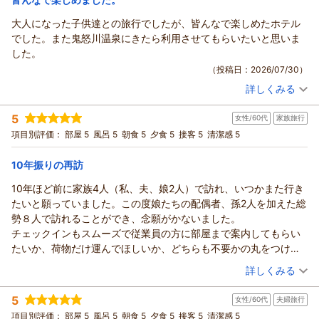
（返信日：2026/08/04）
大人になった子供達との旅行でしたが、皆んなで楽しめたホテル
鬼怒川温泉 あさやからの返信
でした。また鬼怒川温泉にきたら利用させてもらいたいと思いま
くま様
した。
この度はご来館賜りまして、誠にありがとうございます。
（投稿日：2026/07/30）
ご滞在中はご快適にお過ごしいただけましたようで、何よりで
詳しくみる
ございます。
宿泊時期：
2026年07月宿泊 (家族旅行)
投稿者：
当館のスタッフは「明るい笑顔・丁寧な挨拶・やさしく親切な
トモミンさん
(女性/40代)
5
女性/60代
家族旅行
宿泊プラン：
【お肉フェア開催】夕食時選べるクラフトビール付き☆和洋中
心遣い」をモットーにお客様をお迎えしております。
100種のバイキング♪♪≪2026年7月～≫
和室
朝・夕
項目別評価：
部屋 5
風呂 5
朝食 5
夕食 5
接客 5
清潔感 5
ご滞在中何かお困りのことがございましたら、お気兼ねなくお
宿泊価格帯：
28,001～29,000円(大人一人あたり/税込)
申しつけいただければ幸いに存じます。
10年振りの再訪
これからもより一層のサービス向上に努めて参ります。
鬼怒川温泉 あさやからの返信
くま様のまたのご来館を心よりお待ちしております。
10年ほど前に家族4人（私、夫、娘2人）で訪れ、いつかまた行き
トモミン様
ありがとうございました。
たいと願っていました。この度娘たちの配偶者、孫2人を加えた総
この度はご来館賜りまして、誠にありがとうございます。
（返信日：2026/08/04）
勢８人で訪れることができ、念願がかないました。
ご滞在中はご快適にお過ごしいただけましたようで、何よりで
チェックインもスムーズで従業員の方に部屋まで案内してもらい
ございます。
たいか、荷物だけ運んでほしいか、どちらも不要かの丸をつける
ご滞在中何かご不便等ございましたら、お気兼ねなくお申しつ
欄があり、とても良いシステムだと思いました。
（投稿日：2026/07/30）
詳しくみる
けいただければ幸いに存じます。
特に印象に残っていた夕食ブュッフェは今回も変わらず素晴らし
これからもより良い宿作りのため、日々精進して参ります。
宿泊時期：
2026年07月宿泊 (家族旅行)
く、孫たちもテンションが上がっていました！
5
日光・鬼怒川温泉へお越しの際には、ぜひまたご利用くださ
女性/60代
夫婦旅行
投稿者：
いずさん
(女性/60代)
私は行かなかったのですが、露天風呂も素晴らしかったと家族が
宿泊プラン：
【当館おすすめ】和・洋・中100種の豪華バイキング♪
い。
項目別評価：
部屋 5
風呂 5
朝食 5
夕食 5
接客 5
清潔感 5
和室