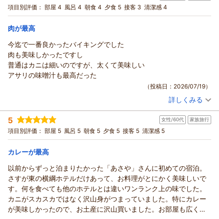
項目別評価：
部屋 4
風呂 4
朝食 4
夕食 5
接客 3
清潔感 4
初夏には新緑、秋には紅葉等、四季折々の景色もお楽しみいた
朝・夕
宿泊価格帯：
だけますため、季節を変えてのご利用もおすすめです。
28,001～29,000円(大人一人あたり/税込)
肉が最高
これからもより一層のサービス向上に努めて参ります。
鬼怒川温泉 あさやからの返信
とも様のまたのご来館を心よりお待ちしております。
今迄で一番良かったバイキングでした
ありがとうございました。
ねむり姫様
肉も美味しかったですし
この度はご来館賜りまして、誠にありがとうございます。
（返信日：2026/07/22）
普通はカニは細いのですが、太くて美味しい
ご滞在中はご快適にお過ごしいただけましたようで、何よりで
アサリの味噌汁も最高だった
ございます。
（投稿日：2026/07/19）
ご滞在中何かご不便等はございませんでしたでしょうか。
詳しくみる
何かございましたら、お気兼ねなくお申しつけいただければ幸
宿泊時期：
2026年07月宿泊 (家族旅行)
投稿者：
みっちさん
(女性/50代)
いに存じます。
5
女性/60代
家族旅行
宿泊プラン：
【当館おすすめ】和・洋・中100種の豪華バイキング♪
和室
これからもより良い宿作りのため、日々努力して参ります。
項目別評価：
部屋 5
風呂 5
朝食 5
夕食 5
接客 5
清潔感 5
朝・夕
ねむり姫様のまたのご来館を心よりお待ちしております。
宿泊価格帯：
26,001～27,000円(大人一人あたり/税込)
ありがとうございました。
カレーが最高
（返信日：2026/07/22）
鬼怒川温泉 あさやからの返信
以前からずっと泊まりたかった「あさや」さんに初めての宿泊。
みっち様
さすが東の横綱ホテルだけあって、お料理がとにかく美味しいで
この度はご来館賜りまして、誠にありがとうございます。
す。何を食べても他のホテルとは違いワンランク上の味でした。
お食事ではご満足いただけましたようで、何よりでございま
カニがスカスカではなく沢山身がつまっていました。特にカレー
す。
が美味しかったので、お土産に沢山買いました。お部屋も広く清
当館のブッフェ（バイキング）では、たくさんのお客様にお楽