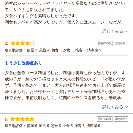
っくり
浴室のシャワーヘッドやドライヤーが高級なものに更新されてい
ありがとうございました。
ノリコ様
夜中3時頃主人と目がさめ贅沢にお風呂へ
て、サウナも新設されてました。
（返信日：2026/07/22）
この度はご来館賜りまして、誠にありがとうございます。
ほとんど貸切状態
夕食バイキングも素晴らしかったです。
ご滞在中はご快適にお過ごしいただけましたようで、何よりで
朝のバイキング、ご飯にトロロ、マグロ、サーモンのせ食べたら
朝食もレベルが高かったですが、個人的にはスムージーなどがあ
ございます。
食が進み、またまた満腹
るとよかったです。
（投稿日：2026/07/21）
詳しくみる
当館のブッフェ（バイキング）では、たくさんのお客様にお楽
フレンチトーストも美味しかったです。
しみいただけますよう夕食時和洋中100種、朝食時和洋60種を
宿泊時期：
2026年07月宿泊 (家族旅行)
最後にもう一度展望風呂入り帰宅しました。
4
男性/50代
家族旅行
投稿者：
ご用意しております。
ネコまんまさん
(女性/60代)
全員とても満足した温泉旅行でした。
宿泊プラン：
【当館おすすめ】和・洋・中100種の豪華バイキング♪≪～
項目別評価：
部屋 3
風呂 4
朝食 5
夕食 3
接客 5
清潔感 5
心ゆくまでご堪能いただけましたら幸いです。
あさやホテルの皆様、ありがとうございました。
2026年6月≫
和洋室
朝・夕
これからもより一層のサービス向上に努めて参ります。
またおじゃまします。
宿泊価格帯：
30,001円以上(大人一人あたり/税込)
もう少し改善点あり
ノリコ様のまたのご来館を心よりお待ちしております。
ありがとうございました。
夕食は創作コース料理でした。料理は美味しかったのですが、４
鬼怒川温泉 あさやからの返信
（返信日：2026/07/22）
歳の子が一緒でお子様セットと大人の料理のスピードが追い付か
ネコまんま様
ず、子供が飽きてしまい、大人の料理を途中で切り上げて部屋に
この度はご来館賜りまして、誠にありがとうございます。
帰りました。お子様セットも実はデザート等追加料理があった模
ご滞在中はご快適にお過ごしいただけましたようで、何よりで
様ですが、事前説明もなく、時間のバランスを取るか、未就学児
ございます。
と一緒ではコース不可とするなどして欲しい。
（投稿日：2026/07/21）
大浴場には様々なシャワーヘッドをお試しいただける「シャワ
詳しくみる
ーヘッドバー」やReFaとDysonのドライヤーをご用意しており
宿泊時期：
2026年07月宿泊 (家族旅行)
ます。
5
男性/40代
家族旅行
投稿者：
川口探検隊さん
(男性/50代)
また、秀峰館にはフィンランド式サウナとロウリュウサウナの2
宿泊プラン：
【創作料理（藤-Fuji-）】夕食はレストランで創作料理プラン
項目別評価：
部屋 5
風呂 5
朝食 5
夕食 5
接客 5
清潔感 5
♪≪2026年7月～≫
つのサウナを備えておりました。
和洋室
朝・夕