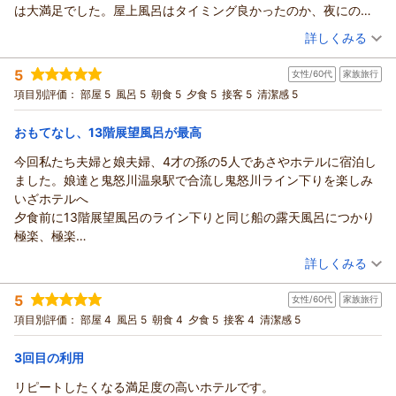
数ある宿の中から当館をお選びいただけましたこと、大変光栄
は大満足でした。屋上風呂はタイミング良かったのか、夜にのん
に存じます。
びり親子で星を見れてゆったり出来ました！
（投稿日：2026/07/21）
詳しくみる
ご滞在中はご快適にお過ごしいただけましたようで、何よりで
ございます。
宿泊時期：
2026年07月宿泊 (家族旅行)
5
女性/60代
家族旅行
投稿者：
当館のスタッフは「明るい笑顔・丁寧な挨拶・やさしく親切な
のんのんさん
(女性/40代)
宿泊プラン：
【当館おすすめ】和・洋・中100種の豪華バイキング♪≪2026
項目別評価：
部屋 5
風呂 5
朝食 5
夕食 5
接客 5
清潔感 5
心遣い」をモットーにお客様をお迎えしております。
年7月～≫
和室
朝・夕
ご滞在中何かお困りのことがございましたら、お気兼ねなくお
宿泊価格帯：
27,001～28,000円(大人一人あたり/税込)
おもてなし、13階展望風呂が最高
申しつけいただければ幸いに存じます。
これからもより良い宿作りのため、日々努力して参ります。
今回私たち夫婦と娘夫婦、4才の孫の5人であさやホテルに宿泊し
鬼怒川温泉 あさやからの返信
日光・鬼怒川温泉へお越しの際には、ぜひまたご利用くださ
ました。娘達と鬼怒川温泉駅で合流し鬼怒川ライン下りを楽しみ
のんのん様
い。
いざホテルへ
この度はご来館賜りまして、誠にありがとうございます。
ヨネコ様のまたのご来館を心よりお待ちしております。
夕食前に13階展望風呂のライン下りと同じ船の露天風呂につかり
お部屋のベランダの件ではご不快な思いを与えてしまい、大変
ありがとうございました。
極楽、極楽
申し訳ございませんでした。
（返信日：2026/07/22）
お腹すいたところでタイミング良くバイキングへ
（投稿日：2026/07/21）
担当責任者へと申し伝え、清掃を徹底して参る所存でございま
詳しくみる
どれも美味しかったですが特に大人は蟹が最高でたくさん食べま
す。
宿泊時期：
2026年07月宿泊 (家族旅行)
した。
しかしながら、お風呂やお食事はご満喫いただけましたよう
5
女性/60代
家族旅行
投稿者：
ノリコさん
(女性/60代)
孫はスイカ、メロン、ハーゲンダッツアイスが気に入ったようで
で、ほっといたしました。
宿泊プラン：
【当館おすすめ】和・洋・中100種の豪華バイキング♪
項目別評価：
部屋 4
風呂 5
朝食 4
夕食 5
接客 4
清潔感 5
和室
す。
お母様にもご満足いただけましたら幸いです。
朝・夕
食べ終わったお皿は係の人が何回もさげてくれ
これからもより良い宿作りに努めて参りますので、ご指導・ご
3回目の利用
宿泊価格帯：
30,001円以上(大人一人あたり/税込)
気持ちよく満腹
鞭撻の程よろしくお願いいたします。
部屋は清潔、温かいお茶、冷たい水も飲め洗面台が2つあるのにび
リピートしたくなる満足度の高いホテルです。
のんのん様のまたのご来館を心よりお待ちしております。
鬼怒川温泉 あさやからの返信