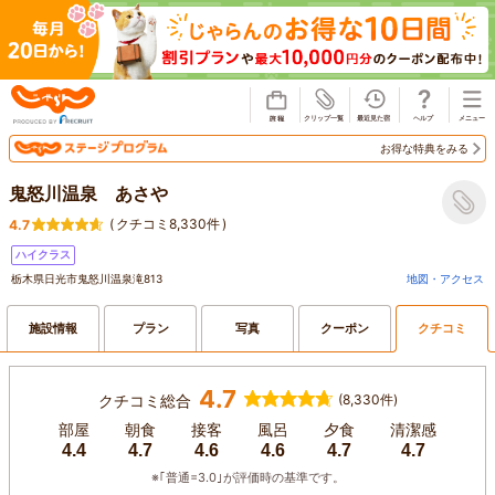
じゃらん
お得な特典をみる
鬼怒川温泉 あさや
(
クチコミ8,330件
)
4.7
ハイクラス
栃木県日光市鬼怒川温泉滝813
地図・アクセス
施設情報
プラン
写真
クーポン
クチコミ
4.7
クチコミ総合
(8,330件)
部屋
朝食
接客
風呂
夕食
清潔感
4.4
4.7
4.6
4.6
4.7
4.7
※｢普通=3.0｣が評価時の基準です。