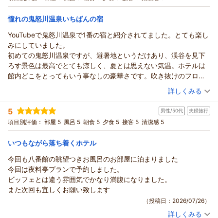
言っていました。
トモミン様のまたのご来館を心よりお待ちしております。
朝・夕
また、夫がズボンを忘れてきてしまい帰宅後に電話をかけ、送っ
ありがとうございました。
憧れの鬼怒川温泉いちばんの宿
宿泊価格帯：
30,001円以上(大人一人あたり/税込)
ていただきたいとお願いしました。
（返信日：2026/07/31）
何度も着払いでとお願いしたのですが、規定でこちらで持ちます
YouTubeで鬼怒川温泉で1番の宿と紹介されてました。とても楽し
鬼怒川温泉 あさやからの返信
と言ってくださり、早速送っていただけました。
みにしていました。
いず様
こちらのミスにもかかわらずお手紙まで付けていただき、感謝し
初めての鬼怒川温泉ですが、避暑地というだけあり、渓谷を見下
この度はご来館賜りまして、誠にありがとうございます。
かありません。本当にありがとうございました。
ろす景色は最高でとても涼しく、夏とは思えない気温。ホテルは
ご滞在中はご快適にお過ごしいただけましたようで、何よりで
また機会があれば訪れさせていただきたいと思います。
館内どこをとってもいう事なしの豪華さです。吹き抜けのフロン
ございます。
トは圧巻でした。ガラスのエレベーターがいくつも館内を上下に
（投稿日：2026/07/29）
詳しくみる
また、お忘れ物も無事にお手元に届きましたようで、ほっとい
昇降するのが見え、素晴らしく世界。お風呂も最高！お料理もビ
たしました。
宿泊時期：
2026年07月宿泊 (夫婦旅行)
ッフェではない創作料理のコースを選び個室になり、落ち着いて
5
男性/50代
夫婦旅行
投稿者：
これからもより良い宿作りのため、日々精進して参ります。
kiyoさん
(女性/60代)
食事することが出来ました。お料理は、料理長の名前が記され料
宿泊プラン：
【創作料理（山吹-Yamabuki-）】夕食はレストランで創作料
項目別評価：
部屋 5
風呂 5
朝食 5
夕食 5
接客 5
清潔感 5
いず様のまたのご来館を心よりお待ちしております。
理人の自信が感じられました。とてもこだわった料理で味も最高
理プラン♪
和室
朝・夕
ありがとうございました。
でした。本当に思い出深い旅になりました。ただ、ベランダから
宿泊価格帯：
30,001円以上(大人一人あたり/税込)
いつもながら落ち着くホテル
（返信日：2026/08/04）
の景色を邪魔するのは、バブル時代の大旅館が未だにいくつも処
理されずに残されている事です。美しい自然の中にとても不気味
今回も八番館の眺望つきお風呂のお部屋に泊まりました
鬼怒川温泉 あさやからの返信
な影を落としていました。それが一番残念に思いました。
今回は夜料亭プランで予約しました。
kiyo様
ビッフェとは違う雰囲気でかなり満腹になりました。
この度はご来館賜りまして、誠にありがとうございます。
また次回も宜しくお願い致します
数ある宿の中から当館をお選びいただけましたこと、大変光栄
（投稿日：2026/07/26）
に存じます。
詳しくみる
ご滞在中はご快適にお過ごしいただけましたようで、何よりで
宿泊時期：
2026年05月宿泊 (夫婦旅行)