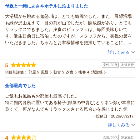
宿泊価格帯：
こちらもご堪能いただけましたら幸いです。
30,001円以上(大人一人あたり/税込)
母親と一緒にあさやホテルに泊まりました
朝食につきまして頂戴しましたご意見は、今後のサービス向上
大浴場から眺める鬼怒川は、とても綺麗でした。また、展望浴場
鬼怒川温泉 あさやからの返信
のための参考とさせていただきます。
も緑が沢山見えて、目の前が山でしたが、開放感があり、とても
貴重なご意見をありがとうございます。
川口探検隊様
リラックスできました。夕食のビュッフェは、毎回美味しいで
これからもより良い宿作りのため、日々努力して参ります。
この度はご来館賜りまして、誠にありがとうございます。
す。誕生日前日に宿泊したのですが、スタッフから、御祝の箸を
ネコまんま様のまたのご来館を心よりお待ちしております。
お食事の際にはスタッフの配慮が足りませず、申し訳ございま
いただきました。ちゃんとお客様情報を把握していることに、お
ありがとうございました。
せんでした。
客様としては感激しかありません。帰りのダイヤルバスもお見送
（投稿日：2026/07/21）
担当責任者へと申し伝え、改善に努めて参る所存でございま
（返信日：2026/07/22）
詳しくみる
りしていただき、注文していたあさやホテル特製饅頭も友人に喜
す。
宿泊時期：
2026年07月宿泊 (家族旅行)
ばれて、とても良かったです。
その他、お部屋やお風呂などはご満喫いただけましたでしょう
5
女性/30代
友達旅行
投稿者：
ともさん
(男性/40代)
か。
宿泊プラン：
【当館おすすめ】和・洋・中100種の豪華バイキング♪
項目別評価：
部屋 5
風呂 5
朝食 5
夕食 5
接客 4
清潔感 5
ツイン
これからもより良い宿作りに努めて参りますので、ご指導・ご
朝・夕
鞭撻の程よろしくお願いいたします。
全部最高でした
宿泊価格帯：
23,001～24,000円(大人一人あたり/税込)
川口探検隊様のまたのご来館を心よりお待ちしております。
ご飯もお風呂もお部屋も最高でした。
ありがとうございました。
鬼怒川温泉 あさやからの返信
特に館内各所に置いてある椅子(部屋の中含む)とリネン類が本当に
（返信日：2026/07/22）
とも様
良くて、何がなんでもリラックスさせる気合いを感じました笑
この度はご来館賜りまして、誠にありがとうございます。
（投稿日：2026/07/21）
ご滞在中はご快適にお過ごしいただけましたようで、何よりで
詳しくみる
ございます。
宿泊時期：
2026年05月宿泊 (友達旅行)
投稿者：
当館の空中庭園露天風呂は、鬼怒川温泉で最も高い場所にある
ねむり姫さん
(女性/30代)
4
女性/50代
家族旅行
宿泊プラン：
【当館おすすめ】和・洋・中100種の豪華バイキング♪
和室
お風呂でございます。