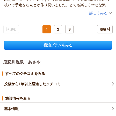
ございます。
祝いで予定をなんとか作り伺いました。とても楽しく幸せな気持
ご滞在中何かご不便等はございませんでしたでしょうか。
ちになれた旅行です。母は足の手術をしたり体調を悪くして入院
（投稿日：2026/07/11）
詳しくみる
何かございましたら、お気兼ねなくお申しつけいただければ幸
したりと大変な一年でした。でも今年はだいぶ元気に回復し沢山
いに存じます。
宿泊時期：
2026年07月宿泊 (家族旅行)
食べ、ゆっくり温泉に入り幸せだと喜んでもらえました。そして
これからもより良い宿作りのため、日々精進して参ります。
投稿者：
マサさん
(女性/50代)
又来年来たいと…あと何回一緒に旅行出来るか分かりませんが母
宿泊プラン：
【当館おすすめ】和・洋・中100種の豪華バイキング♪≪2026
1
2
3
ゆーこ様のまたのご来館を心よりお待ちしております。
|< 最初
最後 >|
の行きたいと言う気持ちを大切に又お伺いします。
年7月～≫
和室
朝・夕
ありがとうございました。
宿泊価格帯：
23,001～24,000円(大人一人あたり/税込)
（返信日：2026/07/13）
宿泊プランをみる
鬼怒川温泉 あさやからの返信
マサ様
鬼怒川温泉 あさや
この度はご来館賜りまして、誠にありがとうございます。
また、いつもご利用いただきまして、従業員一同心より感謝申
し上げます。
すべてのクチコミをみる
今回はお母様とご主人様のお祝いでのご利用とのこと、おめで
とうございます。
投稿から1年以上経過したクチコミ
お母様にもお食事や温泉をご満喫いただけましたようで、嬉し
い限りでございます。
施設情報をみる
これからもより一層のサービス向上に努めて参ります。
マサ様のまたのご来館を心よりお待ちしております。
基本情報
ありがとうございました。