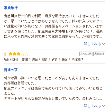
朝・夕
家族旅行
宿泊価格帯：
23,001～24,000円(大人一人あたり/税込)
鬼怒川旅行一泊目で利用。過度な期待は抱いていませんでした
鬼怒川温泉 あさやからの返信
が、思っていたほどではありませんでした。館内に入ってすぐ古
りょうちん様
い建物の匂いが気になり、お部屋もリノベーションされています
この度はご来館賜りまして、誠にありがとうございます。
が古さを感じました。部屋風呂も大浴場も匂いが気になり、温泉
数ある宿の中から当館をお選びいただけましたこと、大変光栄
に入っても館内が冷房で寒くて家族全員寒かった、が感想です。
に存じます。
食事は美味しかったですが、入るだけで並び、殺伐としていて人
（投稿日：2026/08/05）
詳しくみる
お食事ではご満足いただけましたようで、何よりでございま
も多くごった返していて疲れました。カニとカレーが美味しかっ
す。
宿泊時期：
2026年07月宿泊 (家族旅行)
たです。朝食に楽しみにしていたイクラがなくて残念でした。一
3
女性/20代
家族旅行
投稿者：
当館のお食事は季節によって少しずつ内容を変更しております
かもめさん
(女性/40代)
般的なホテルとして、良い経験になりました。
宿泊プラン：
【当館おすすめ】和・洋・中100種の豪華バイキング♪
項目別評価：
部屋 3
風呂 2
朝食 3
夕食 3
接客 3
清潔感 3
和洋室
ので、何度お越しいただいてもお楽しみいただけるかと存じま
す。
朝・夕
普通の宿
宿泊価格帯：
これからもより良い宿作りのため、日々努力して参ります。
30,001円以上(大人一人あたり/税込)
りょうちん様のまたのご来館を心よりお待ちしております。
料金が高い割にいいと思ったところがあまりありませんでした。
鬼怒川温泉 あさやからの返信
ありがとうございました。
お部屋は普通でした。
かもめ様
（返信日：2026/08/07）
部屋のアメニティは売店でも売られていて使ってみていいと感じ
この度はご来館賜りまして、誠にありがとうございます。
ました。
ご滞在に際しましてはご期待に添うことができませず、申し訳
デザートがいろんな種類があると書いていたので、楽しみにして
ございませんでした。
いたのですが、そんなに種類があるように感じませんでした。
（投稿日：2026/08/04）
詳しくみる
また、朝食のいくらにつきましては、現在仕入れが困難な状況
露天風呂の着替え場所の匂いが気になりました。芳香剤など工夫