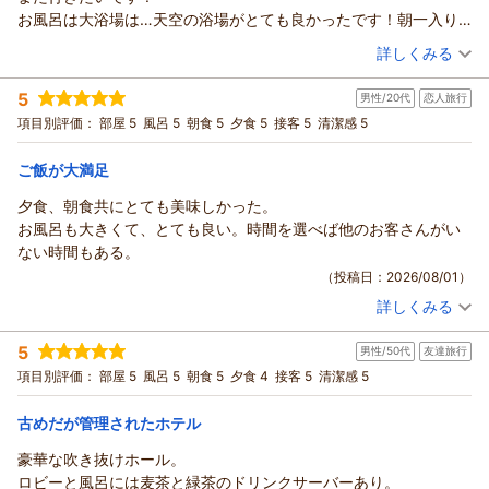
また、いつもご利用いただきまして、従業員一同心より感謝申
お風呂は大浴場は…天空の浴場がとても良かったです！朝一入り
し上げます。
ました！夜も入りに行けばよかったと後悔しています。
（投稿日：2026/08/01）
詳しくみる
ご滞在中はお食事やお風呂等、ご満喫いただけましたでしょう
息子も舟のお風呂にご満悦！もちろん絵日記は舟のお風呂でし
か。
宿泊時期：
2026年07月宿泊 (家族旅行)
た。夏休みの思い出の1ページに最高に刻まれました！スタッフの
5
男性/20代
恋人旅行
投稿者：
ご滞在中何かお困りのことがございましたら、お気兼ねなくお
やゆさん
(女性/30代)
皆様もとても笑顔でありがとうございます！
宿泊プラン：
【当館おすすめ】和・洋・中100種の豪華バイキング♪≪2026
項目別評価：
部屋 5
風呂 5
朝食 5
夕食 5
接客 5
清潔感 5
申しつけいただければ幸いに存じます。
年7月～≫
和室
朝・夕
これからもより良い宿作りのため、日々努力して参ります。
宿泊価格帯：
25,001～26,000円(大人一人あたり/税込)
ご飯が大満足
さくらもち様のまたのご来館を心よりお待ちしております。
ありがとうございました。
夕食、朝食共にとても美味しかった。
鬼怒川温泉 あさやからの返信
（返信日：2026/08/04）
お風呂も大きくて、とても良い。時間を選べば他のお客さんがい
やゆ様
ない時間もある。
この度はご来館賜りまして、誠にありがとうございます。
（投稿日：2026/08/01）
数ある宿の中から当館をお選びいただけましたこと、大変光栄
詳しくみる
に存じます。
宿泊時期：
2026年07月宿泊 (恋人旅行)
ご滞在中はご快適にお過ごしいただけましたようで、何よりで
投稿者：
(^^)さん
(男性/20代)
5
ございます。
男性/50代
友達旅行
宿泊プラン：
【1日1組限定】貸切風呂利用1回付☆ゆったり贅沢温泉プラン
☆夕食は和洋中バイキング♪♪≪2026年7月～≫
また、当館でのご滞在がご家族皆さまにとって素敵な思い出と
ツイン
朝・夕
項目別評価：
部屋 5
風呂 5
朝食 5
夕食 4
接客 5
清潔感 5
宿泊価格帯：
なりましたら幸いです。
24,001～25,000円(大人一人あたり/税込)
これからもより一層のサービス向上に努めて参ります。
古めだが管理されたホテル
鬼怒川温泉 あさやからの返信
やゆ様のまたのご来館を心よりお待ちしております。
豪華な吹き抜けホール。
ありがとうございました。
(^^)様
ロビーと風呂には麦茶と緑茶のドリンクサーバーあり。