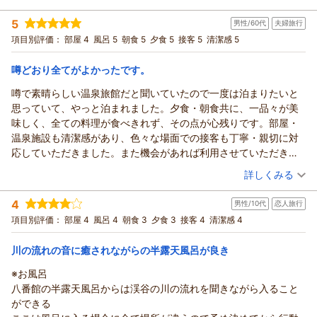
ございます。
投稿者：
アーサーさん
(男性/50代)
5
当館の創作料理は、旬の食材や地元食材を使用した和洋折衷の
男性/60代
夫婦旅行
宿泊プラン：
【個室料亭】旬の会席料理を楽しむ＜湯坂コース＞≪～2026年
6月≫
コース料理でございます。
和洋室
朝・夕
夕/個室利用
項目別評価：
部屋 4
風呂 5
朝食 5
夕食 5
接客 5
清潔感 5
宿泊価格帯：
お料理の味付けはもちろん、器や盛り付けなど、目でもお楽し
30,001円以上(大人一人あたり/税込)
みいただけるコースとなっておりました。
噂どおり全てがよかったです。
鬼怒川温泉 あさやからの返信
ごゆっくりとご堪能いただけましたら幸いです。
噂で素晴らしい温泉旅館だと聞いていたので一度は泊まりたいと
これからもより良い宿作りのため、日々努力して参ります。
アーサー様
思っていて、やっと泊まれました。夕食・朝食共に、一品々が美
kiyo様のまたのご来館を心よりお待ちしております。
この度はご来館賜りまして、誠にありがとうございます。
味しく、全ての料理が食べきれず、その点が心残りです。部屋・
ありがとうございました。
また、いつもご利用いただきまして、従業員一同心より感謝申
温泉施設も清潔感があり、色々な場面での接客も丁寧・親切に対
し上げます。
（返信日：2026/07/31）
応していただきました。また機会があれば利用させていただきた
お食事ではご満足いただけましたようで、何よりでございま
いと思います。
（投稿日：2026/07/25）
詳しくみる
す。
当館の会席料理では、旬の食材や地元食材を使用した品をご用
宿泊時期：
2026年07月宿泊 (夫婦旅行)
4
意しております。
男性/10代
恋人旅行
投稿者：
つじさん
(男性/60代)
宿泊プラン：
【当館おすすめ】和・洋・中100種の豪華バイキング♪≪2026
お料理の味付けはもちろん、器や盛り付け、演出などにもこだ
項目別評価：
部屋 4
風呂 4
朝食 3
夕食 3
接客 4
清潔感 4
年7月～≫
ツイン
朝・夕
わっておりました。
宿泊価格帯：
23,001～24,000円(大人一人あたり/税込)
お客様だけの空間でごゆっくりとお食事をお楽しみいただけま
川の流れの音に癒されながらの半露天風呂が良き
したら幸いです。
※お風呂
鬼怒川温泉 あさやからの返信
これからもより一層のサービス向上に努めて参ります。
八番館の半露天風呂からは渓谷の川の流れを聞きながら入ること
アーサー様のまたのご来館を心よりお待ちしております。
つじ様
ができる
ありがとうございました。
この度はご来館賜りまして、誠にありがとうございます。