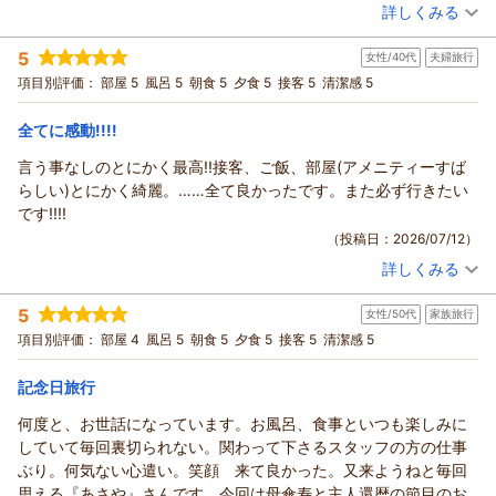
潔感があり申し分ないホテルです。屋上のお風呂も最高です。ま
（投稿日：2026/07/14）
詳しくみる
しみいただけますよう和洋中100種をご用意しております。
た泊まりたいと思います。
心ゆくまでご堪能いただけましたら幸いです。
宿泊時期：
2026年06月宿泊 (家族旅行)
5
女性/40代
夫婦旅行
投稿者：
うさぎさん
(女性/60代)
これからもより一層のサービス向上に努めて参ります。
宿泊プラン：
【当館おすすめ】和・洋・中100種の豪華バイキング♪≪～
項目別評価：
部屋 5
風呂 5
朝食 5
夕食 5
接客 5
清潔感 5
みっち様のまたのご来館を心よりお待ちしております。
2026年6月≫
和室
朝・夕
ありがとうございました。
宿泊価格帯：
24,001～25,000円(大人一人あたり/税込)
全てに感動!!!!
（返信日：2026/07/22）
言う事なしのとにかく最高!!接客、ご飯、部屋(アメニティーすば
鬼怒川温泉 あさやからの返信
らしい)とにかく綺麗。……全て良かったです。また必ず行きたい
うさぎ様
です!!!!
この度はご来館賜りまして、誠にありがとうございます。
（投稿日：2026/07/12）
数ある宿の中から当館をお選びいただけましたこと、大変光栄
詳しくみる
に存じます。
宿泊時期：
2026年07月宿泊 (夫婦旅行)
ご滞在中はご快適にお過ごしいただけましたようで、何よりで
投稿者：
ゆーこさん
(女性/40代)
5
ございます。
女性/50代
家族旅行
宿泊プラン：
【当館おすすめ】和・洋・中100種の豪華バイキング♪≪2026
年7月～≫
ご滞在中何かご不便等はございませんでしたでしょうか。
和洋室
朝・夕
項目別評価：
部屋 4
風呂 5
朝食 5
夕食 5
接客 5
清潔感 5
宿泊価格帯：
何かございましたら、お気兼ねなくお申しつけいただければ幸
30,001円以上(大人一人あたり/税込)
いに存じます。
記念日旅行
鬼怒川温泉 あさやからの返信
これからもより良い宿作りのため、日々努力して参ります。
何度と、お世話になっています。お風呂、食事といつも楽しみに
うさぎ様のまたのご来館を心よりお待ちしております。
ゆーこ様
していて毎回裏切られない。関わって下さるスタッフの方の仕事
ありがとうございました。
この度はご来館賜りまして、誠にありがとうございます。
ぶり。何気ない心遣い。笑顔 来て良かった。又来ようねと毎回
ご滞在中はご快適にお過ごしいただけましたようで、何よりで
（返信日：2026/07/14）
思える『あさや』さんです。今回は母傘寿と主人還暦の節目のお