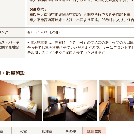
関西空港：
車以外／南海空港線関西空港駅から関空急行で３５分堺駅下車。
車／阪神高速湾岸線～大浜～出口より直進。26号線に入り、住
キング
有り（1,200円／泊）
セス・パーキ
※ 車 ⁄ 駐車場は、先着順（予約不可）の詰込式の為、夜間の入
に関する補足
合わせてお車を移動させていただきますので、キーはフロントで
テル周辺のコインPをご案内させていただきます。
屋・部屋施設
室
和室
和洋室
その他
総部屋数