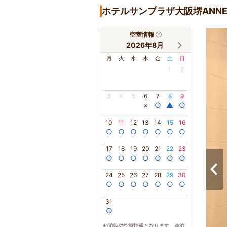
ホテルサンプラザ大阪堺ANN
空室情報
2026年8月
月
火
水
木
金
土
日
1
2
3
4
5
6
7
8
9
×
○
▲
○
10
11
12
13
14
15
16
○
○
○
○
○
○
○
17
18
19
20
21
22
23
○
○
○
○
○
○
○
24
25
26
27
28
29
30
○
○
○
○
○
○
○
31
○
※1泊時の空室情報となります。連泊