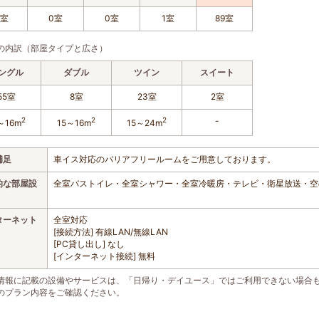
8室
0室
0室
1室
89室
の内訳（部屋タイプと広さ）
ングル
ダブル
ツイン
スイート
55室
8室
23室
2室
2
2
2
-
～16m
15～16m
15～24m
補足
車イス対応のバリアフリールームをご用意しております。
的な部屋設
全室バストイレ・全室シャワー・全室冷暖房・テレビ・衛星放送・空
ターネット
全室対応
[接続方法] 有線LAN/無線LAN
[PC貸し出し] なし
[インターネット接続] 無料
情報に記載の設備やサービスは、「日帰り・デイユース」ではご利用できない場合
のプラン内容をご確認ください。