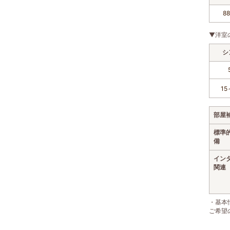
8
▼洋室
シ
15
部屋
標準
備
イン
関連
・基本
ご希望