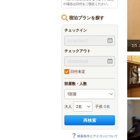
の場合は日付をご指定ください。
宿泊プランを探す
チェックイン
2
/
5
チェックアウト
日付未定
部屋数・人数
大人
子供
0名
再検索
検索条件とアイコンについて