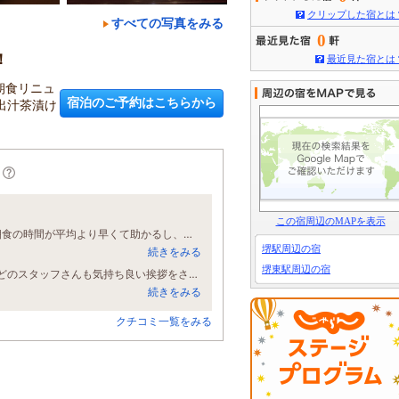
クリップした宿とは
すべての写真をみる
0
！
最近見た宿とは
朝食リニュ
宿泊のご予約はこちらから
出汁茶漬け
この宿周辺のMAPを表示
出張でシングルを1泊利用。接客も過不足なく丁寧で、建物全体と部屋も清潔。朝食の時間が平均より早くて助かるし、味も良かった。机が広くて物を置けるスペースが多いのと、洗面台が大きくて使いやすいところが女性にお薦め。駅から距離があるかなと思ったけど、道が分かりやすいのであまり気にならなかった。空調の稼働音が少し気になったのと、バスマットが少し汚れてたのでちょっとマイナス。同方面への出張があったらリピ予定。
堺駅周辺の宿
続きをみる
堺東駅周辺の宿
初めて利用しました。部屋も広く、お風呂もゆったりしていてくつろげました。どのスタッフさんも気持ち良い挨拶をされ本当に良かったです。また利用したいと思います。
続きをみる
クチコミ一覧をみる