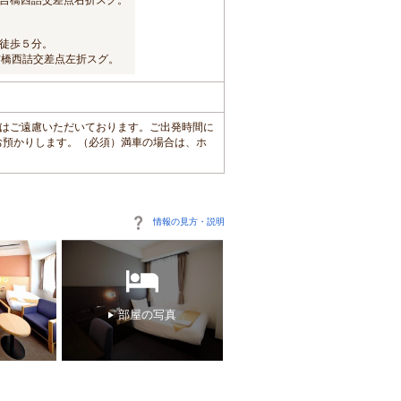
徒歩５分。
吉橋西詰交差点左折スグ。
出庫はご遠慮いただいております。ご出発時間に
お預かりします。（必須）満車の場合は、ホ
情報の見方・説明
部屋の写真