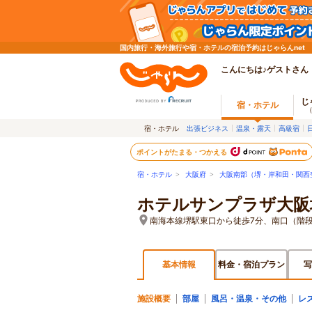
国内旅行・海外旅行や宿・ホテルの宿泊予約はじゃらんnet
こんにちは♪ゲストさん
じ
宿・ホテル
宿・ホテル
出張ビジネス
温泉・露天
高級宿
ポイントがたまる・つかえる
宿・ホテル
>
大阪府
>
大阪南部（堺・岸和田・関西
ホテルサンプラザ大阪堺
南海本線堺駅東口から徒歩7分、南口（階
基本情報
料金・宿泊プラン
写
施設概要
部屋
風呂・温泉・その他
レ