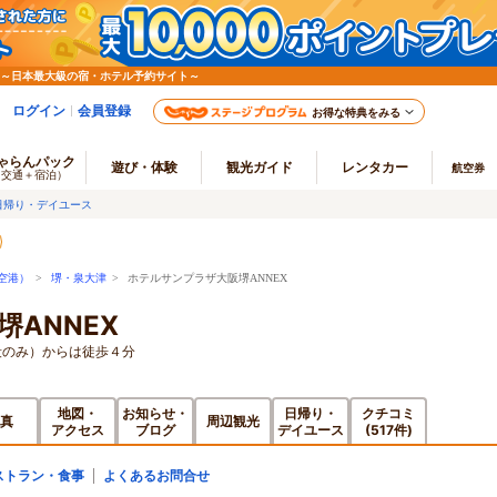
 ～日本最大級の宿・ホテル予約サイト～
ログイン
会員登録
お得な特典をみる
ゃらんパック
遊び・体験
観光ガイド
レンタカー
航空券
（交通＋宿泊）
日帰り・デイユース
空港）
>
堺・泉大津
> ホテルサンプラザ大阪堺ANNEX
ANNEX
段のみ）からは徒歩４分
地図・
お知らせ・
日帰り・
クチコミ
真
周辺観光
アクセス
ブログ
デイユース
(517件)
ストラン・食事
よくあるお問合せ