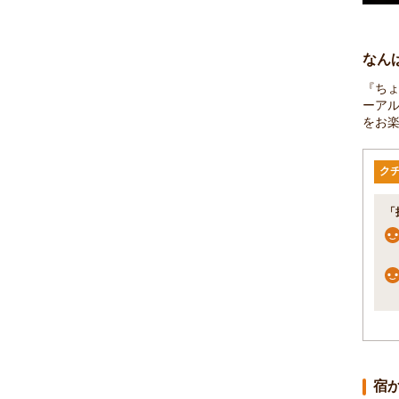
なん
『ちょ
ーアル
をお
ク
「
宿