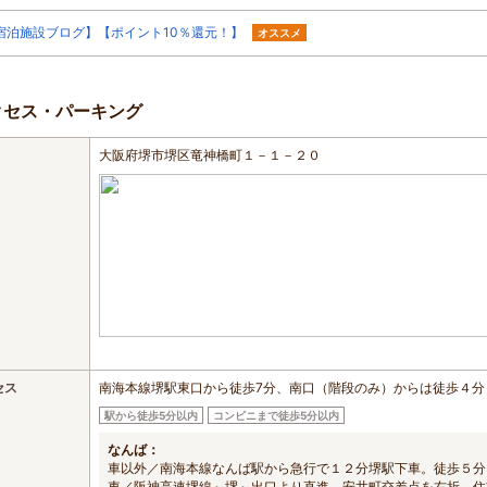
宿泊施設ブログ】【ポイント10％還元！】
オススメ
クセス・パーキング
大阪府堺市堺区竜神橋町１－１－２０
セス
南海本線堺駅東口から徒歩7分、南口（階段のみ）からは徒歩４分
駅から徒歩5分以内
コンビニまで徒歩5分以内
なんば：
車以外／南海本線なんば駅から急行で１２分堺駅下車。徒歩５分
車／阪神高速堺線～堺～出口より直進。安井町交差点を右折、住