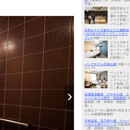
ル
(大阪南部（堺・岸和田・関
空港）)
関西空港まで
シャトルバス
運行☆館内に
２４ｈ営業コ
ンビニあり♪
日和ホテル大阪住之江公園駅前
(2025年4月1日リブランドオー
プン)
(大阪ベイエリア)
２０２５年４
月リブランド
オープン！明
るくポップな
お部屋に♪
バンデホテル天保山東
(大阪ベ
エリア)
ベッドをくっ
つけてハリウ
ッドツインと
して利用いた
だく事も可能
高濃度炭酸泉 けやきの湯 ス
ーパーホテル関空・熊取駅前
(
阪南部（堺・岸和田・関西空
港）)
お得なクーポン配布中♪焼き立
パン＆健康朝食無料
天然温泉 花乃井の湯 スーパ
ーホテル堺マリティマ
(大阪南
（堺・岸和田・関西空港）)