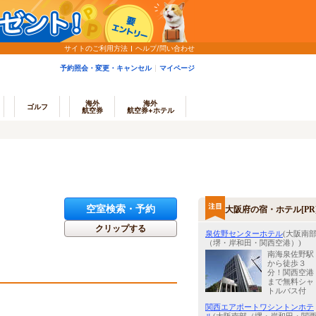
サイトのご利用方法
ヘルプ/問い合わせ
予約照会・変更・キャンセル
マイページ
海外
海外
ゴルフ
航空券
航空券+ホテル
空室検索・予約
大阪府の宿・ホテル[PR
クリップする
泉佐野センターホテル
(大阪南
（堺・岸和田・関西空港）)
南海泉佐野駅
から徒歩３
分！関西空港
まで無料シャ
トルバス付
関西エアポートワシントンホテ