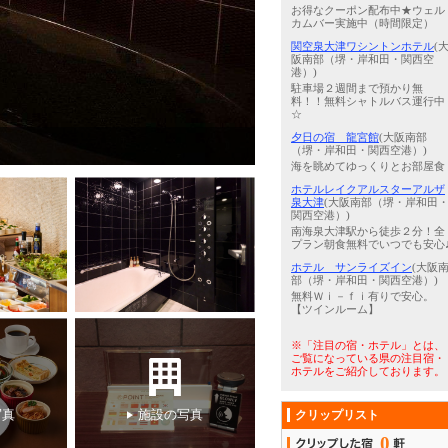
お得なクーポン配布中★ウェル
カムバー実施中（時間限定）
関空泉大津ワシントンホテル
(
阪南部（堺・岸和田・関西空
港）)
駐車場２週間まで預かり無
料！！無料シャトルバス運行中
☆
夕日の宿 龍宮館
(大阪南部
3
/
5
ツインルーム
（堺・岸和田・関西空港）)
海を眺めてゆっくりとお部屋食
ホテルレイクアルスターアルザ
泉大津
(大阪南部（堺・岸和田
関西空港）)
南海泉大津駅から徒歩２分！全
プラン朝食無料でいつでも安心
ホテル サンライズイン
(大阪
部（堺・岸和田・関西空港）)
無料Ｗｉ－ｆｉ有りで安心。
【ツインルーム】
※「注目の宿・ホテル」とは、
ご覧になっている県の注目宿・
ホテルをご紹介しております。
写真
施設の写真
クリップリスト
0