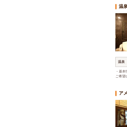
温
温泉
・基本
ご希望
ア