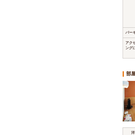
パー
アク
ング
部
洋