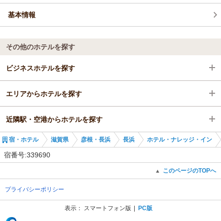
基本情報
その他のホテルを探す
ビジネスホテルを探す
エリアからホテルを探す
滋賀県
近隣駅・空港からホテルを探す
彦根・長浜
滋賀県
宿・ホテル
滋賀県
彦根・長浜
長浜
ホテル・ナレッジ・イン
長浜
彦根・長浜
米原駅
宿番号:339690
米原駅
長浜
田村駅
このページのTOPへ
▲
プライバシーポリシー
米原駅
彦根駅
表示：
スマートフォン版
PC版
(C) Recruit Co., Ltd.