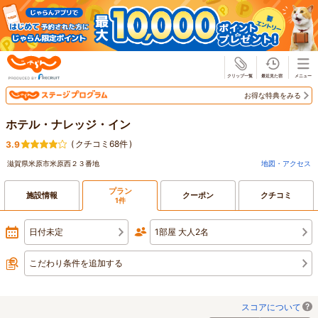
じゃらん
お得な特典をみる
ホテル・ナレッジ・イン
(
クチコミ68件
)
3.9
滋賀県米原市米原西２３番地
地図・アクセス
プラン
施設情報
クーポン
クチコミ
1件
日付未定
1部屋 大人2名
こだわり条件を追加する
スコアについて