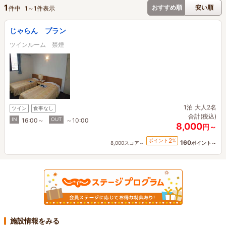
1
おすすめ順
安い順
件中
1
～
1
件表示
じゃらん プラン
ツインルーム 禁煙
1泊
大人2名
ツイン
食事なし
合計(税込)
IN
OUT
16:00～
～10:00
8,000
円～
2
ポイント
%
160
8,000スコア～
ポイント～
施設情報をみる