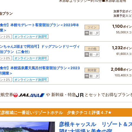
米原駅よりタクシー約10分■米原駅送迎有
加算予定ポイ
泊プラン
加算予定スコ
食付】本館モデレート客室宿泊プラン＜2023年8
1,100
ポイン
ツイン
業＞
55,000ス
朝・夕
ント2%
オンラインカード決済可
ンちゃん2頭まで同泊可】ドッグフレンドリーヴィ
1,232
ポイン
その他
泊プラン（二食付）
61,600ス
朝・夕
ント2%
オンラインカード決済可
食付】本館温泉露天風呂付客室宿泊プラン＜2023
2,068
ポイン
和洋室
月開業＞
103,400ス
朝・夕
ント2%
オンラインカード決済可
復航空券
や
新幹線・特急
とセットでお得なプラン
宝彦根城に一番近いリゾートホテル 夕食クチコミ評価４.7★
彦根キャッスル リゾート＆
望む大浴場と美食の宿