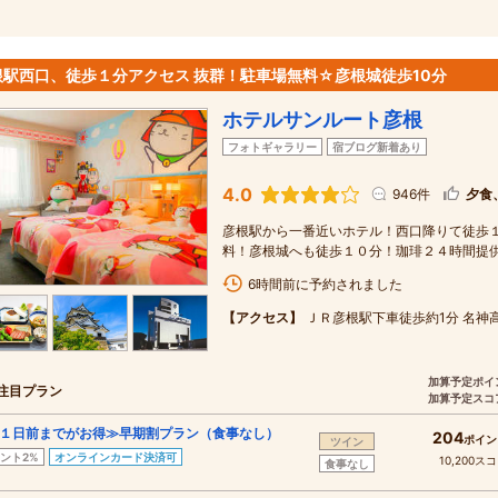
根駅西口、徒歩１分アクセス 抜群！駐車場無料☆彦根城徒歩10分
ホテルサンルート彦根
フォトギャラリー
宿ブログ新着あり
4.0
946件
夕食
彦根駅から一番近いホテル！西口降りて徒歩１分
料！彦根城へも徒歩１０分！珈琲２４時間提
6時間前に予約されました
【アクセス】
ＪＲ彦根駅下車徒歩約1分 名神
加算予定ポイ
注目プラン
加算予定スコ
１日前までがお得≫早期割プラン（食事なし）
204
ポイン
ツイン
ント2%
オンラインカード決済可
10,200ス
食事なし