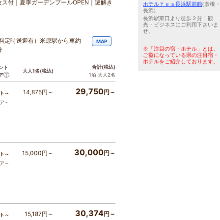
ス付｜夏季ガーデンプールOPEN｜謎解き
ホテルＹｅｓ長浜駅前館
(彦根
長浜)
長浜駅東口より徒歩２分！観
光・ビジネスにご利用下さいま
せ。
(無料定時送迎有）米原駅から車約
MAP
※「注目の宿・ホテル」とは、
分
ご覧になっている県の注目宿・
ホテルをご紹介しております。
合計
(税込)
ント
大人1名
(税込)
ア
1泊 大人2名
29,750
14,875円～
円～
ト～
コア～
30,000
15,000円～
円～
ト～
コア～
30,374
15,187円～
円～
ト～