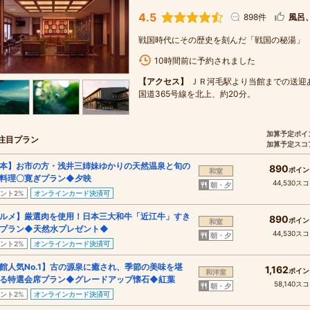
4.5
898件
風呂
戦国時代にその歴史を刻んだ「戦国の秘湯」
10時間前に予約されました
【アクセス】
ＪＲ河毛駅より当館までの送迎
国道365号線を北上、約20分。
加算予定ポイ
注目プラン
加算予定スコ
本】お市の方・浅井三姉妹ゆかりの天然温泉と旬の
890
ポイン
和室
料理〇寛ぎプラン◆夕映
44,530ス
朝・夕
ント2%
オンラインカード決済可
ルメ】厳選肉を使用！日本三大和牛「近江牛」すき
890
ポイン
和室
プラン◆天然水プレゼント◆
44,530ス
朝・夕
ント2%
オンラインカード決済可
館人気No.1】古の源泉に癒され、季節の美味を堪
1,162
ポイン
和洋室
る特選会席プラン◆グレードアップ懐石◆紅葉
58,140ス
朝・夕
ント2%
オンラインカード決済可