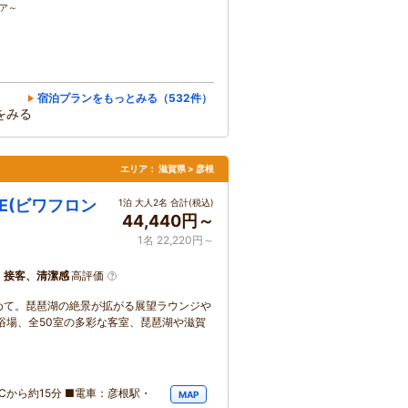
コア～
宿泊プランをもっとみる（532件）
をみる
エリア：
滋賀県 > 彦根
ONE(ビワフロン
1泊 大人2名 合計(税込)
44,440円～
1名 22,220円～
、接客、清潔感
高評価
めて。琵琶湖の絶景が拡がる展望ラウンジや
浴場、全50室の多彩な客室、琵琶湖や滋賀
ICから約15分 ■電車：彦根駅・
MAP