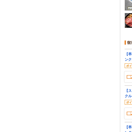
宿
【早
ンク
ポイ
【ス
クル
ポイ
【早