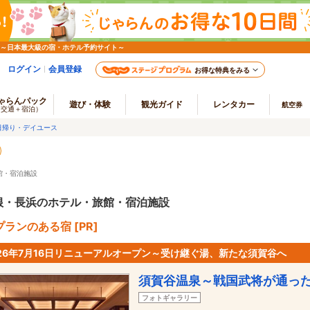
 ～日本最大級の宿・ホテル予約サイト～
ログイン
会員登録
お得な特典をみる
ゃらんパック
遊び・体験
観光ガイド
レンタカー
航空券
（交通＋宿泊）
日帰り・デイユース
館・宿泊施設
根・長浜のホテル・旅館・宿泊施設
ランのある宿 [PR]
026年7月16日リニューアルオープン～受け継ぐ湯、新たな須賀谷へ
須賀谷温泉～戦国武将が通っ
フォトギャラリー