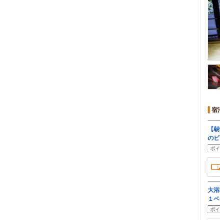
宿
【朝
のビ
ポイ
大浴
１ベ
ポイ