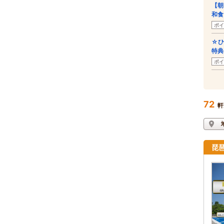
【朝
和食
ポイ
☆ひ
特典
ポイ
72
軒
琵