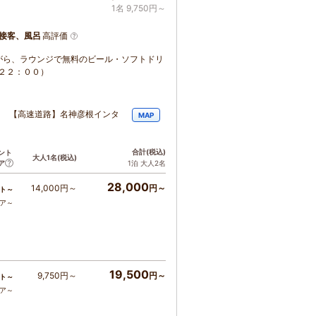
1名 9,750円～
接客、風呂
高評価
がら、ラウンジで無料のビール・ソフトドリ
～２２：００）
分 【高速道路】名神彦根インタ
MAP
合計
(税込)
ント
大人1名
(税込)
ア
1泊 大人2名
28,000
14,000円～
円～
ト～
コア～
19,500
9,750円～
円～
ト～
コア～