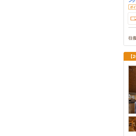
ンク
ポイ
往
【