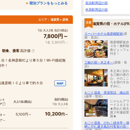
宿泊プランをもっとみる
長浜駅周辺の宿
米原駅周辺の宿
エリア：
滋賀県 > 彦根
滋賀県の宿・ホテル[PR
1泊 大人2名 合計(税込)
スーパーホテル南彦根駅前
(彦
7,800円～
根・長浜)
1名 3,900円～
南彦根駅徒歩
３分！無料朝
食ビュッフェ
、朝食、接客
高評価
付き！
！名神彦根ICより車５分！Wi-Fi接続無
三献の宿～木之本～
(彦根・長
供中！
浜)
木之本に伝わ
る三献の茶の
心、そのここ
ろを宿のすみ
高速彦根ＩＣより車で約５分
MAP
ずみに。
おごと温泉 里湯昔話 雄山荘
(雄琴・堅田)
合計
(税込)
ント
じゃらんアワ
大人1名
(税込)
ア
1泊 大人2名
ード２０２５
★売れた宿大
賞２年連続受
10,200
5,100円～
円～
ト～
賞★
コア～
おごと温泉 びわこ緑水亭～湖
畔に佇む露天風呂付客室の宿～