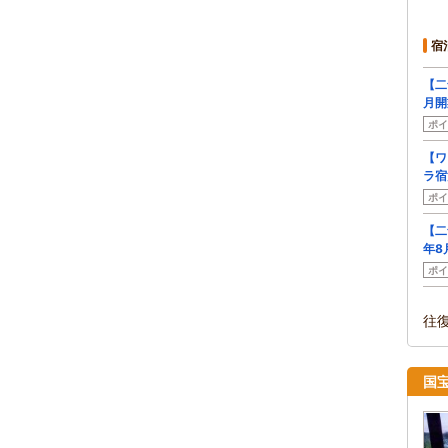
宿
【二
月開
ポイ
【ワ
ラ宿
ポイ
【二
年8
ポイ
往
国