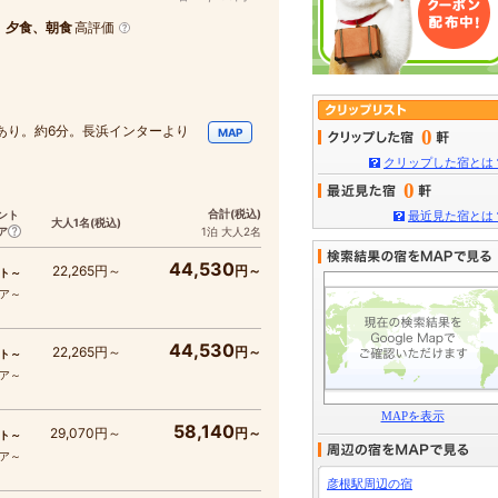
、夕食、朝食
高評価
あり。約6分。長浜インターより
0
MAP
クリップした宿とは
0
合計
(税込)
ント
最近見た宿とは
大人1名
(税込)
ア
1泊 大人2名
44,530
22,265円～
円～
ト～
コア～
44,530
22,265円～
円～
ト～
コア～
MAPを表示
58,140
29,070円～
円～
ト～
コア～
彦根駅周辺の宿