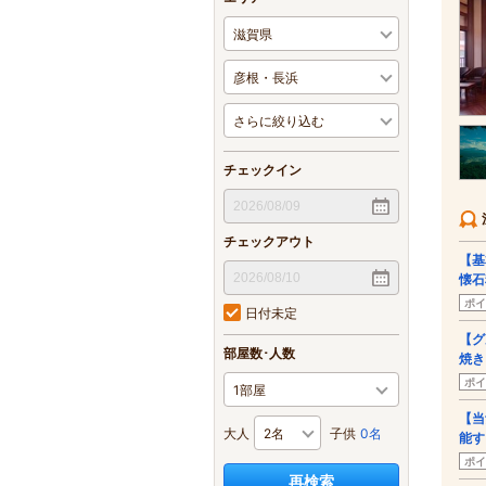
チェックイン
チェックアウト
【基
懐石
ポイ
日付未定
【グ
部屋数･人数
焼き
ポイ
【当
大人
子供
0名
能す
ポイ
再検索