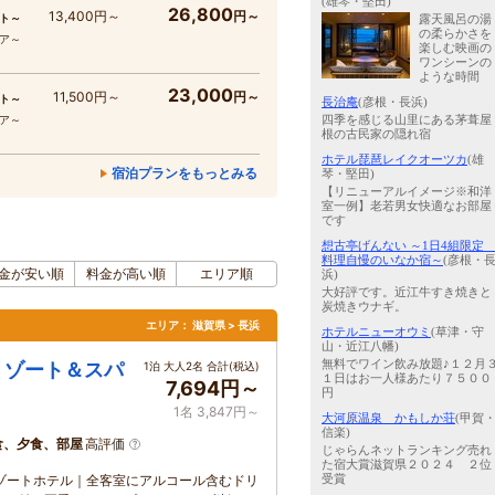
(雄琴・堅田)
26,800
13,400円～
円～
ト～
露天風呂の湯
の柔らかさを
コア～
楽しむ映画の
ワンシーンの
ような時間
23,000
11,500円～
円～
ト～
長治庵
(彦根・長浜)
四季を感じる山里にある茅葺屋
コア～
根の古民家の隠れ宿
ホテル琵琶レイクオーツカ
(雄
宿泊プランをもっとみる
琴・堅田)
【リニューアルイメージ※和洋
室一例】老若男女快適なお部屋
です
想古亭げんない ～1日4組限
料理自慢のいなか宿～
(彦根・
金が安い順
料金が高い順
エリア順
浜)
大好評です。近江牛すき焼きと
炭焼きウナギ。
エリア：
滋賀県 > 長浜
ホテルニューオウミ
(草津・守
山・近江八幡)
無料でワイン飲み放題♪１２月
リゾート＆スパ
1泊 大人2名 合計(税込)
１日はお一人様あたり７５００
7,694円～
円
1名 3,847円～
大河原温泉 かもしか荘
(甲賀
信楽)
食、夕食、部屋
高評価
じゃらんネットランキング売れ
た宿大賞滋賀県２０２４ ２位
受賞
ゾートホテル｜全客室にアルコール含むドリ