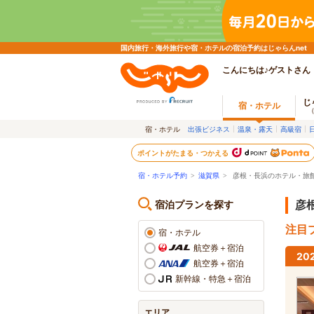
国内旅行・海外旅行や宿・ホテルの宿泊予約はじゃらんnet
こんにちは♪ゲストさん
じ
宿・ホテル
宿・ホテル
出張ビジネス
温泉・露天
高級宿
ポイントがたまる・つかえる
宿・ホテル予約
>
滋賀県
>
彦根・長浜のホテル・旅
宿泊プランを探す
彦
注目プ
宿・ホテル
航空券＋宿泊
2
航空券＋宿泊
新幹線・特急＋宿泊
エリア