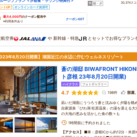
ルーシブプラン ＜夕朝食・ラウンジ特典付＞
30,374ス
朝・夕
ントUP
オンラインカード決済可
最大4,000円
のクーポン配布中
クーポンGET
※利用条件あり
復航空券
や
新幹線・特急
とセットでお得なプラン
2023年8月20日開業】湖国近江の水辺に佇むウェルネスリゾート
蒼の湖邸 BIWAFRONT HIK
ト彦根 23年8月20日開業)
ハイクラス
フォトギャラリー
4.7
198件
部屋
凪いだ湖面にうつろう蒼と沈みゆく夕陽を眺
自家源泉「びわ湖 松原温泉」の湯を湛える大
の大地の恵みを活かした食の数々も
1時間前に予約されました
【アクセス】
■車：彦根ICから約12分・米原