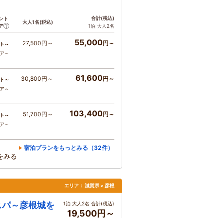
合計
(税込)
ント
大人1名
(税込)
ア
1泊 大人2名
55,000
27,500円～
円～
ト～
コア～
61,600
30,800円～
円～
ト～
コア～
103,400
51,700円～
円～
ト～
コア～
宿泊プランをもっとみる（32件）
をみる
エリア：
滋賀県 > 彦根
スパ～彦根城を
1泊 大人2名 合計(税込)
19,500円～