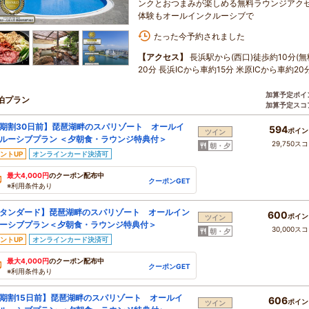
ンクとおつまみが楽しめる無料ラウンジアクセ
体験もオールインクルーシブで
たった今予約されました
【アクセス】
長浜駅から(西口)徒歩約10分
20分 長浜ICから車約15分 米原ICから車約20
加算予定ポイ
泊プラン
加算予定スコ
期割30日前】琵琶湖畔のスパリゾート オールイ
594
ポイン
ツイン
ルーシブプラン ＜夕朝食・ラウンジ特典付＞
29,750ス
朝・夕
ントUP
オンラインカード決済可
最大4,000円
のクーポン配布中
クーポンGET
※利用条件あり
タンダード】琵琶湖畔のスパリゾート オールイン
600
ポイン
ツイン
ーシブプラン＜夕朝食・ラウンジ特典付＞
30,000ス
朝・夕
ントUP
オンラインカード決済可
最大4,000円
のクーポン配布中
クーポンGET
※利用条件あり
期割15日前】琵琶湖畔のスパリゾート オールイ
606
ポイン
ツイン