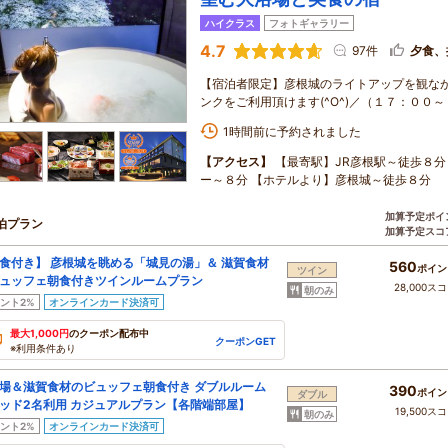
ハイクラス
フォトギャラリー
4.7
97件
夕食、
【宿泊者限定】彦根城のライトアップを観な
ンクをご利用頂けます(^O^)／（１７：００
1時間前に予約されました
【アクセス】
【最寄駅】JR彦根駅～徒歩８
ー～８分 【ホテルより】彦根城～徒歩８分
加算予定ポイ
泊プラン
加算予定スコ
食付き】 彦根城を眺める「城見の湯」＆ 滋賀食材
560
ポイン
ツイン
ュッフェ朝食付きツインルームプラン
28,000ス
朝のみ
ント2%
オンラインカード決済可
最大1,000円
のクーポン配布中
クーポンGET
※利用条件あり
場＆滋賀食材のビュッフェ朝食付き ダブルルーム
390
ポイン
ダブル
ッド2名利用 カジュアルプラン【各階端部屋】
19,500ス
朝のみ
ント2%
オンラインカード決済可