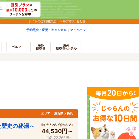
サイトのご利用方法
ヘルプ/問い合わせ
予約照会・変更・キャンセル
マイページ
海外
海外
ゴルフ
航空券
航空券+ホテル
エリア：
滋賀県 > 長浜
た歴史の秘湯～
1泊 大人2名 合計(税込)
44,530円～
1名 22,265円～