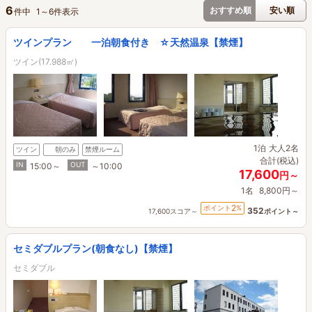
6
おすすめ順
安い順
件中
1
～
6
件表示
ツインプラン 一泊朝食付き ☆天然温泉【禁煙】
ツイン(17.988㎡)
1泊
大人2名
ツイン
朝のみ
禁煙ルーム
合計(税込)
IN
OUT
15:00～
～10:00
17,600
円～
1名
8,800円～
2
ポイント
%
352
17,600スコア～
ポイント～
セミダブルプラン(朝食なし)【禁煙】
セミダブル