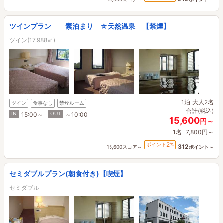
ツインプラン 素泊まり ☆天然温泉 【禁煙】
ツイン(17.988㎡)
1泊
大人2名
ツイン
食事なし
禁煙ルーム
合計(税込)
IN
OUT
15:00～
～10:00
15,600
円～
1名
7,800円～
2
ポイント
%
312
15,600スコア～
ポイント～
セミダブルプラン(朝食付き)【喫煙】
セミダブル