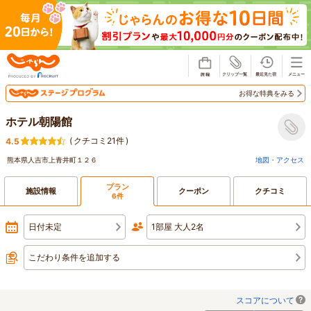
じゃらん
お得な特典をみる
ホテル朝陽館
(
クチコミ21件
)
4.5
熊本県人吉市上青井町１２６
地図・アクセス
プラン
施設情報
クーポン
クチコミ
6件
日付未定
1部屋 大人2名
こだわり条件を追加する
スコアについて