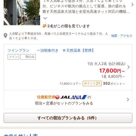
ＪＲ人吉駅より徒歩３分、人吉ＩＣより車で１０
分、ビジネスや観光の拠点として最適。旅の疲れを
癒す天然温泉大浴場と全室光高速ネット対応の機能
性を兼ね備えた清楚なプチホテルです。
2名がこの宿を見ています
14時間前に予約されました
人吉駅より下車徒歩3分。高速バス人吉産交ターミナルより徒歩７分。人
地図・アクセス
吉ＩＣより車１０分。
ツインプラン 一泊朝食付き ☆天然温泉【禁煙】
ツイン
朝のみ
1泊
大人2名
合計(税込)
17,600
円～
1名
8,800円～
352
2
ポイント
%
17,600
スコア～
ポイント～
往復航空券
の
宿泊＋交通がセットのプランをみる
すべての宿泊プランをみる（6件）
ホテルサン人吉