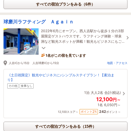
すべての宿泊プランをみる（6件）
球磨川ラフティング Ａｇａｉｎ
2022年6月にオープン。西人吉駅から徒歩１分の3部
屋限定ゲストハウスです。ラフティング体験・球泉
洞など観光スポットが満載！観光もビジネスにもご
利用ください！ 最大8名様まで宿泊可能な部屋有！！
1名がこの宿を見ています
人吉ICから15分 人吉球磨ICから15分
地図・アクセス
《土日祝限定》観光やビジネスに♪シンプルステイプラン！【素泊ま
り】
その他
食事なし
1泊
大人2名
合計(税込)
12,100
円～
1名
6,050円～
242
2
ポイント
%
12,100
スコア～
ポイント～
すべての宿泊プランをみる（15件）