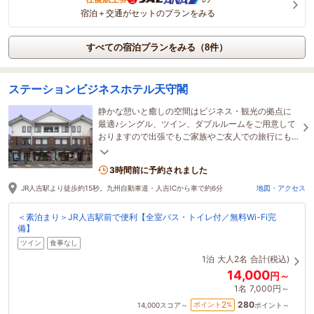
宿泊＋交通がセットのプランをみる
すべての宿泊プランをみる（8件）
ステーションビジネスホテル天守閣
静かな憩いと癒しの空間はビジネス・観光の拠点に
最適♪シングル、ツイン、ダブルルームをご用意して
おりますので出張でもご家族やご友人での旅行にも
おすすめです！
3時間前に予約されました
JR人吉駅より徒歩約15秒。九州自動車道・人吉ICから車で約6分
地図・アクセス
＜素泊まり＞JR人吉駅前で便利【全室バス・トイレ付／無料Wi-Fi完
備】
ツイン
食事なし
1泊
大人2名
合計(税込)
14,000
円～
1名
7,000円～
280
2
ポイント
%
14,000
スコア～
ポイント～