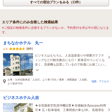
すべての宿泊プランをみる（13件）
エリア条件にのみ合致した検索結果
※ご指定の検索条件に合致するプランがないか、予約受付を停止中の宿になりま
す。
まちなかホテル 丸一
(8件)
4.6
ビジネスはもちろん、人吉温泉巡りや球磨川ラフテ
ィングなどの観光拠点にも◎！ 飲食店やコンビニも
近く、洗濯機も設置しているので快適にお過ごしい
ただけます。 お一人様につき一本ドリンクサービス
付！
お車：九州自動車道「人吉IC」より車で5分／電車：JR肥薩線「人吉駅」
地図・アクセス
より徒歩10分
ビジネスホテル人吉
★全室最新空気清浄機設置★非接触決済paypay利用
可★ 広々駐車場有、工事関係の車もOK。 長期滞在