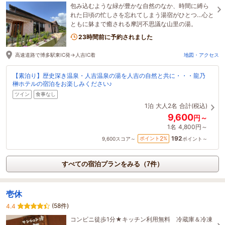
包み込むような緑が豊かな自然のなか、時間に縛ら
れた日頃の忙しさを忘れてしまう湯宿がひとつ…心と
ともに躰まで癒される摩訶不思議な山里の湯。
23時間前に予約されました
高速道路で博多駅東IC発→人吉IC着
地図・アクセス
【素泊り】歴史深き温泉・人吉温泉の湯を人吉の自然と共に・・・龍乃
榊ホテルの宿泊をお楽しみください♪
ツイン
食事なし
1泊
大人2名
合計(税込)
9,600
円～
1名
4,800円～
192
2
ポイント
%
9,600
スコア～
ポイント～
すべての宿泊プランをみる（7件）
壱休
(58件)
4.4
コンビニ徒歩1分★キッチン利用無料 冷蔵庫＆冷凍