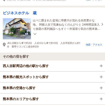
ビジネスホテル 蔵
山々に囲まれた盆地に球磨川が流れる自然豊かな
地。 阿蘇人吉で気兼ねなくのんびりと 24時間温泉入
り放題の系列施設へもすぐ！外湯巡り気分の熊本旅
を♪
JR人吉駅から車で約3分 人吉ICから車で約10分 人吉市役所から約1
地図・アクセス
分 最寄りコンビニ徒歩約2分
その他の宿を探す
西人吉駅周辺の他の駅から探す
熊本県の観光スポットから探す
人吉駅
熊本県の空港から探す
湯前駅
熊本城
熊本県のエリアから探す
阿蘇カドリー・ドミニオン
熊本空港（阿蘇くまもと空港）