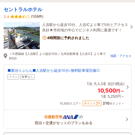
セントラルホテル
(106件)
3.4
人吉駅から徒歩10分、人吉ICより車で5分とアクセス
良好★市街地の中心でビジネス利用に最適です！
4時間前に予約されました
ＪＲ肥薩線【人吉駅】より徒歩10分／九州自動車道【人吉IC】より車で
地図・アクセス
約5分
■素泊りぷらん■人吉駅から徒歩10分♪無料駐車場完備◎
ツイン
食事なし
1泊
大人2名
合計(税込)
10,500
円～
1名
5,250円～
210
2
ポイント
%
10,500
スコア～
ポイント～
往復航空券
の
宿泊＋交通がセットのプランをみる