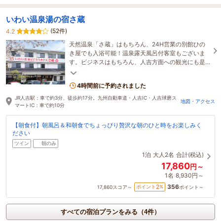
いわい温泉湯の宿さ蔵
(52件)
4.2
天然温泉「さ蔵」はもちろん、24H営業の別館ひの
き屋でも入浴可能！温泉露天風呂付客室もございま
す。ビジネスはもちろん、人吉方面への観光にも是
非ご利用ください。周辺には飲食店やコンビニもあ
り便利
4時間前に予約されました
JR人吉駅：車で約3分、徒歩約17分。九州自動車道・人吉IC・人吉球磨ス
地図・アクセス
マートIC：車で約10分
【朝食付】朝風呂＆和朝食でちょっぴり贅沢な朝のひと時をお楽しみく
ださい
ツイン
朝のみ
1泊
大人2名
合計(税込)
17,860
円～
1名
8,930円～
356
2
ポイント
%
17,860
スコア～
ポイント～
すべての宿泊プランをみる（4件）