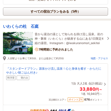
すべての宿泊プランをみる（5件）
いわくらの杜 石庭
昔から湯治の湯として知られる掛け流し温泉。岩の
神・磐座（いわくら）が鎮座する山にある1日限定4
組の湯宿。Instagram：@iwakuranomori_sekitei
7時間前に予約されました
人吉駅よりお車にて約5分、または徒歩にて約20分
地図・アクセス
『スタンダードプラン』源泉かけ流し温泉！心と身体を癒す・からだに
やさしい朝ごはん付き♪
和洋室
朝のみ
1泊
大人2名
合計(税込)
33,880
円～
1名
16,940円～
676
2
ポイント
%
33,880
スコア～
ポイント～
往復航空券
の