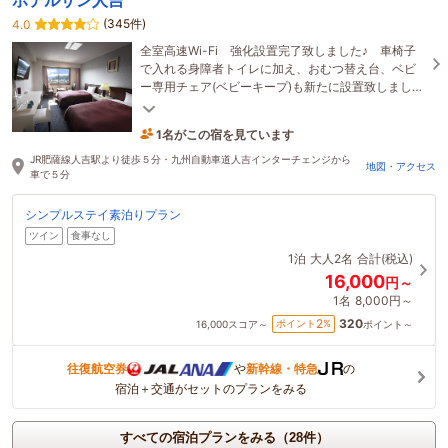
(345件)
4.0
全室高速Wi-Fi 強化設置完了致しました♪ 車椅子
で入れる身障者トイレに加え、おむつ替え台、ベビ
ー専用チェア(ベビーキープ)も新たに設置致しまし
た。
1名がこの宿を見ています
たった今予約されました
JR肥薩線人吉駅より徒歩５分・九州自動車道人吉インターチェンジから
地図・アクセス
車で５分
シンプルステイ素泊りプラン
ツイン
食事なし
1泊
大人2名
合計(税込)
16,000
円～
1名
8,000円～
320
2
ポイント
%
16,000
スコア～
ポイント～
往復航空券
や
新幹線・特急
の
宿泊＋交通がセットのプランをみる
すべての宿泊プランをみる（28件）