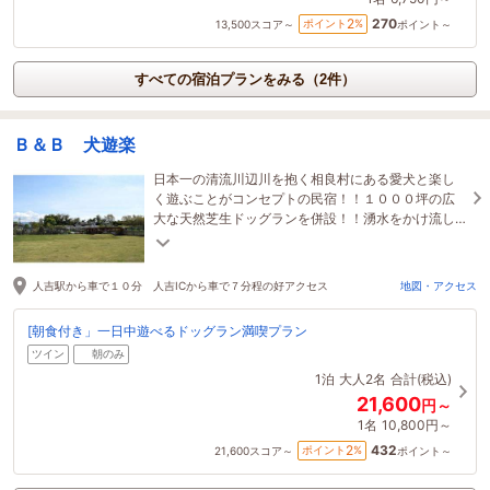
270
2
ポイント
%
13,500
スコア～
ポイント～
すべての宿泊プランをみる（2件）
Ｂ＆Ｂ 犬遊楽
日本一の清流川辺川を抱く相良村にある愛犬と楽し
く遊ぶことがコンセプトの民宿！！１０００坪の広
大な天然芝生ドッグランを併設！！湧水をかけ流し
したドッグプールも完備！！
人吉駅から車で１０分 人吉ICから車で７分程の好アクセス
地図・アクセス
[朝食付き」一日中遊べるドッグラン満喫プラン
ツイン
朝のみ
1泊
大人2名
合計(税込)
21,600
円～
1名
10,800円～
432
2
ポイント
%
21,600
スコア～
ポイント～