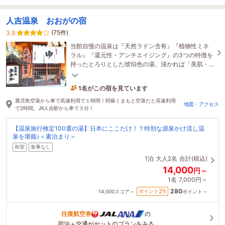
人吉温泉 おおがの宿
(75件)
3.9
当館自慢の温泉は『天然ラドン含有』『植物性ミネ
ラル』『還元性・アンチエイジング』の3つの特徴を
持ったとろりとした琥珀色の湯。浸かれば「美肌・
若返りの湯」飲めば「健康増進」に良いと言われて
います
1名がこの宿を見ています
3時間前に予約されました
鹿児島空港から車で高速利用で１時間！阿蘇くまもと空港だと高速利用
地図・アクセス
で2時間。JR人吉駅から車で３分！
【温泉旅行検定100選の湯】日本にここだけ！？特別な源泉かけ流し温
泉を堪能♪＜素泊まり＞
和室
食事なし
1泊
大人2名
合計(税込)
14,000
円～
1名
7,000円～
280
2
ポイント
%
14,000
スコア～
ポイント～
往復航空券
の
宿泊＋交通がセットのプランをみる