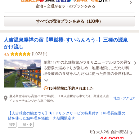
宿泊＋交通がセットのプランをみる
すべての宿泊プランをみる（103件）
人吉温泉発祥の宿【翠嵐楼-すいらんろう-】三種の源泉
かけ流し
(1,073件)
4.9
創業117年の老舗旅館がフルリニューアル!3つの異な
る源泉の湯めぐりが楽しめ、地産地消にこだわり料
理長厳選の食材をふんだんに使った自慢の会席料理
と朝食♪ 日頃の疲れを癒しませんか？
15時間前に予約されました
鹿児島空港から高速バスで1時間。ＪＲ人吉駅から車で7分。高速道人吉
地図・アクセス
インターチェンジから車で10分。
【人吉球磨の鮎まつり】★1ドリンクサービス特典付き！料理長厳選の
鮎を使った鮎料理を堪能 ☆期間限定☆
和室
朝・夕
1泊
大人2名
合計(税込)
44,000