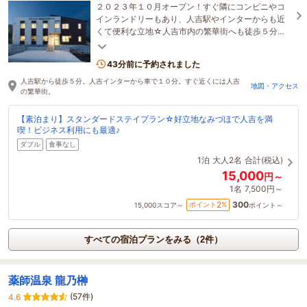
２０２３年１０月オープン！すぐ隣にコンビニやコ
インランドリーもあり、人吉駅やインターからも近
くて便利な立地☆人吉市内の繁華街へも徒歩５分圏
内。Wi-Fi完備で長期滞在やワーケーションにもピッ
タリ
43分前に予約されました
人吉駅から徒歩５分。人吉インターから車で１０分。すぐ近くには人吉
地図・アクセス
の繁華街。
【素泊まり】スタンダードステイプラン☆好立地なみづほで人吉を満
喫！ビジネス利用にも最適♪
ダブル
食事なし
1泊
大人2名
合計(税込)
15,000
円～
1名
7,500円～
300
2
ポイント
%
15,000
スコア～
ポイント～
すべての宿泊プランをみる（2件）
薬師温泉 龍乃榊
(57件)
4.6