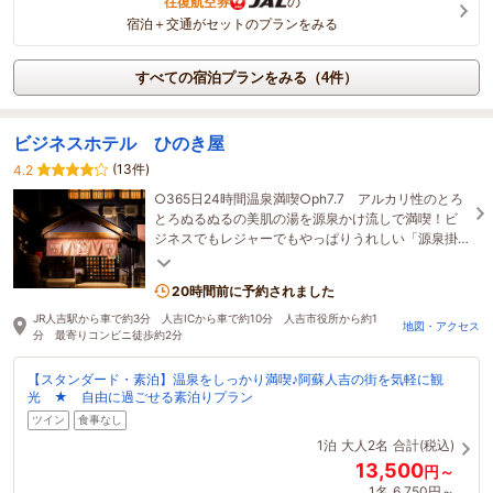
往復航空券
の
宿泊＋交通がセットのプランをみる
すべての宿泊プランをみる（4件）
ビジネスホテル ひのき屋
(13件)
4.2
○365日24時間温泉満喫○ph7.7 アルカリ性のとろ
とろぬるぬるの美肌の湯を源泉かけ流しで満喫！ビ
ジネスでもレジャーでもやっぱりうれしい「源泉掛
け流し」
20時間前に予約されました
JR人吉駅から車で約3分 人吉ICから車で約10分 人吉市役所から約1
地図・アクセス
分 最寄りコンビニ徒歩約2分
【スタンダード・素泊】温泉をしっかり満喫♪阿蘇人吉の街を気軽に観
光 ★ 自由に過ごせる素泊りプラン
ツイン
食事なし
1泊
大人2名
合計(税込)
13,500
円～
1名
6,750円～