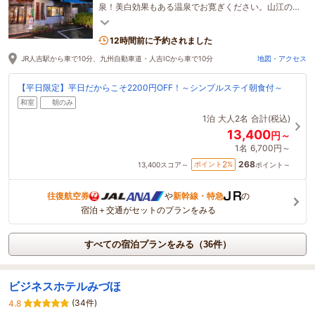
泉！美白効果もある温泉でお寛ぎください。山江の
食材を使用したやさしいお料理をご提供いたしま
す！
12時間前に予約されました
JR人吉駅から車で10分、九州自動車道・人吉ICから車で10分
地図・アクセス
【平日限定】平日だからこそ2200円OFF！～シンプルステイ朝食付～
和室
朝のみ
1泊
大人2名
合計(税込)
13,400
円～
1名
6,700円～
268
2
ポイント
%
13,400
スコア～
ポイント～
往復航空券
や
新幹線・特急
の
宿泊＋交通がセットのプランをみる
すべての宿泊プランをみる（36件）
ビジネスホテルみづほ
(34件)
4.8