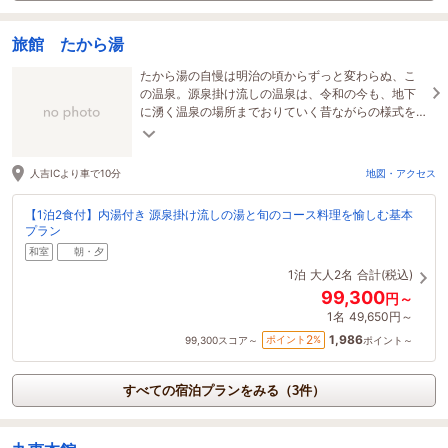
旅館 たから湯
たから湯の自慢は明治の頃からずっと変わらぬ、こ
の温泉。源泉掛け流しの温泉は、令和の今も、地下
に湧く温泉の場所までおりていく昔ながらの様式を
守り続けています。
人吉ICより車で10分
地図・アクセス
【1泊2食付】内湯付き 源泉掛け流しの湯と旬のコース料理を愉しむ基本
プラン
和室
朝・夕
1泊
大人2名
合計(税込)
99,300
円～
1名
49,650円～
1,986
2
ポイント
%
99,300
スコア～
ポイント～
すべての宿泊プランをみる（3件）