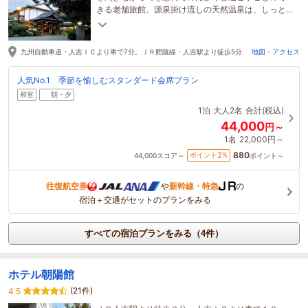
きる老舗旅館。源泉掛け流しの天然温泉は、しっと
りとした美人の湯で、24時間ご利用いただけます。
九州自動車道・人吉ＩＣより車で7分。ＪＲ肥薩線・人吉駅より徒歩5分
地図・アクセス
人気No.1 季節を愉しむスタンダード会席プラン
和室
朝・夕
1泊
大人2名
合計(税込)
44,000
円～
1名
22,000円～
880
2
ポイント
%
44,000
スコア～
ポイント～
往復航空券
や
新幹線・特急
の
宿泊＋交通がセットのプランをみる
すべての宿泊プランをみる（4件）
ホテル朝陽館
(21件)
4.5