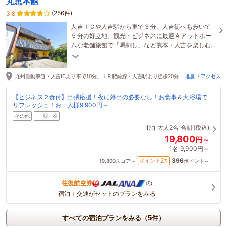
丸恵本館
(256件)
3.8
人吉ＩＣや人吉駅から車で３分。人吉街へも歩いて
５分の好立地。観光・ビジネスに最適☆アットホー
ムな老舗旅館で「馬刺し」など熊本・人吉を楽しむ
郷土料理を堪能☆ほっとする旅へお越しください♪
九州自動車道・人吉ICより車で10分。ＪＲ肥薩線・人吉駅より徒歩20分
地図・アクセス
【ビジネス２食付】出張応援！夜に外出の必要なし！お食事＆大浴場で
リフレッシュ！お一人様9,900円～
その他
朝・夕
1泊
大人2名
合計(税込)
19,800
円～
1名
9,900円～
396
2
ポイント
%
19,800
スコア～
ポイント～
往復航空券
の
宿泊＋交通がセットのプランをみる
すべての宿泊プランをみる（5件）