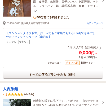
庫 食器類、炊飯器、電子レンジ、IH調理器、ケト
ル、フライパン、鍋、調理器具他 有★ ドライヤ
ー タオル シャンプー＆コンディショナー有 WI-
FI無料
50分前に予約されました
〒868-0072 熊本県人吉市西間下町134
地図・アクセス
【マンションタイプ個室】お一人でもご家族でも安心♪長期でも過ごし
やすいマンションタイプ【素泊り】
シングル
食事なし
1泊
大人2名
合計(税込)
9,000
円～
1名
4,500円～
180
2
ポイント
%
9,000
スコア～
ポイント～
すべての宿泊プランをみる（6件）
人吉旅館
(441件)
4.5
球磨川を眼下に見下ろすことができ、川のせせらぎ
を聞きながら時を忘れてのんびりと過ごすことので