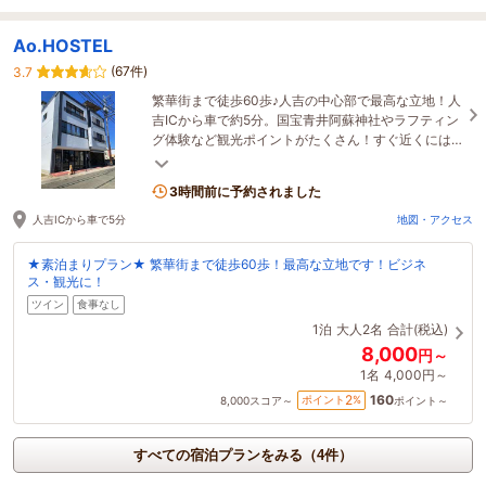
Ao.HOSTEL
(67件)
3.7
繁華街まで徒歩60歩♪人吉の中心部で最高な立地！人
吉ICから車で約5分。国宝青井阿蘇神社やラフティン
グ体験など観光ポイントがたくさん！すぐ近くには
人吉で有名な鰻屋さんも！食を楽しむにも最適で
す！
3時間前に予約されました
人吉ICから車で5分
地図・アクセス
★素泊まりプラン★ 繁華街まで徒歩60歩！最高な立地です！ビジネ
ス・観光に！
ツイン
食事なし
1泊
大人2名
合計(税込)
8,000
円～
1名
4,000円～
160
2
ポイント
%
8,000
スコア～
ポイント～
すべての宿泊プランをみる（4件）