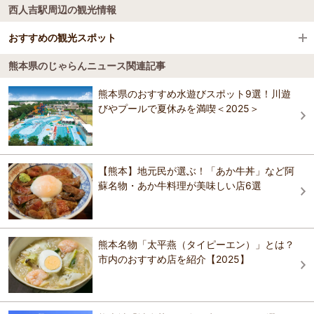
西人吉駅周辺の観光情報
大観峰
天草飛行場
熊本
おすすめの観光スポット
阿蘇神社
阿蘇
熊本県のじゃらんニュース関連記事
にしきブルーベリー園
阿蘇ファームランド
天草
5.0
熊本県のおすすめ水遊びスポット9選！川遊
ちっちゃいブルーベリー観光農園です 22種類、約２００本をポットで
びやプールで夏休みを満喫＜2025＞
阿蘇中岳火口（阿蘇山上）
八代・水俣・湯の児
育てています 早生・晩生の品種により6月から7月にかけブルーベリー
狩りが楽しめます！ 雨の日でも濡れないよう雨除けを設置、足元もシ
ートを張っており軽装でもOKです！！ ※無農薬栽培のため、あおむし
鍋ヶ滝公園 ※ウェブからの事前予約制による入園となっ
人吉・球磨
やクモがたまにいます（汗）
ております。
【熊本】地元民が選ぶ！「あか牛丼」など阿
おすすめの観光スポットガイドを見る
玉名・山鹿・菊池
蘇名物・あか牛料理が美味しい店6選
菊池渓谷
黒川・杖立・わいた
草千里ケ浜
熊本名物「太平燕（タイピーエン）」とは？
黒川温泉
市内のおすすめ店を紹介【2025】