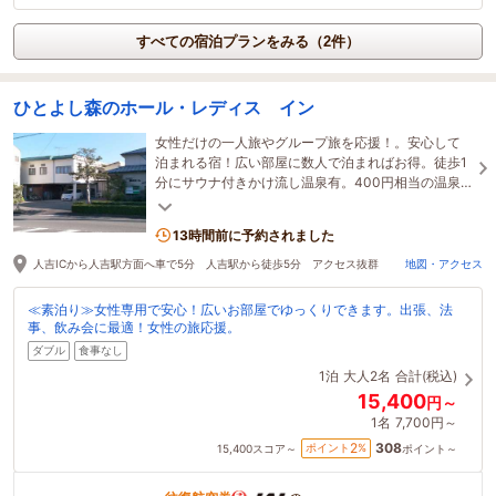
すべての宿泊プランをみる（2件）
ひとよし森のホール・レディス イン
女性だけの一人旅やグループ旅を応援！。安心して
泊まれる宿！広い部屋に数人で泊まればお得。徒歩1
分にサウナ付きかけ流し温泉有。400円相当の温泉
券支給。
13時間前に予約されました
人吉ICから人吉駅方面へ車で5分 人吉駅から徒歩5分 アクセス抜群
地図・アクセス
≪素泊り≫女性専用で安心！広いお部屋でゆっくりできます。出張、法
事、飲み会に最適！女性の旅応援。
ダブル
食事なし
1泊
大人2名
合計(税込)
15,400
円～
1名
7,700円～
308
2
ポイント
%
15,400
スコア～
ポイント～