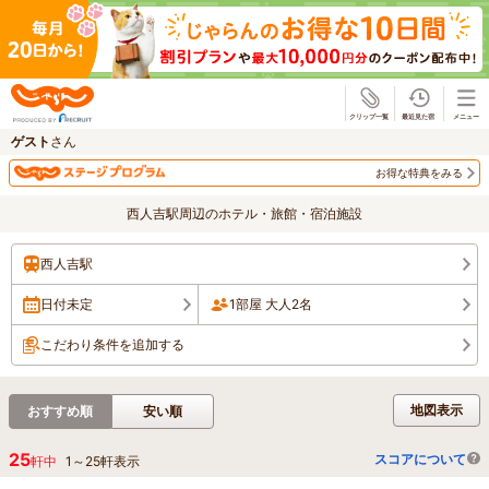
じゃらん
ゲスト
さん
お得な特典をみる
西人吉駅周辺のホテル・旅館・宿泊施設
西人吉駅
日付未定
1部屋 大人2名
こだわり条件を追加する
地図表示
おすすめ順
安い順
25
スコアについて
軒中
1
～
25
軒表示