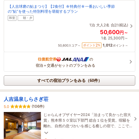
【人吉球磨の鮎まつり】【2食付】☆特典付☆一番おいしい季節
の“鮎”を使った特別料理を堪能するプラン
和室
朝・夕
1泊
大人2名
合計(税込)
50,600
円～
1名
25,300円～
1,012
2
ポイント
%
50,600
スコア～
ポイント～
往復航空券
の
宿泊＋交通がセットのプランをみる
すべての宿泊プランをみる（60件）
人吉温泉しらさぎ荘
(106件)
5.0
じゃらんオブザイヤー2024「泊まって良かった宿大
賞」熊本県５０室以下部門 総合１位を受賞。喧騒を
離れ、自然の息づかいを感じる癒しの宿で、ここで
しか味わえない特別なひとときをお楽しみください