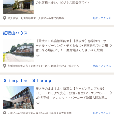
のお客様も多い、ビジネス応援宿です♪
JR人吉駅、九州自動車道・人吉ICから車で約10分
地図・アクセス
紅取山ハウス
【最大５０名宿泊可能☆】【格安☆】修学旅行・サ
ークル・ツーリング・子ども会に※満室表示でもご用
意出来る場合アリ！一度お電話ください☆紅取山ハ
ウスで検索☆
九州自動車道人吉ＩＣ降りて約15分。西瀬小学校より車で1分。
地図・アクセス
Ｓｉｍｐｌｅ Ｓｌｅｅｐ
安さそのまま！より快適な【キャビン型カプセル】
ICカードロックで安心・快適♪ 全室TV・エアコン・
Wi-Fi完備！クレジット・バーコード決済も順次導
入！ 人吉滞在の拠点にどうぞ！
人吉ICから球磨村方面へ車で6分♪佐川急便人吉支店奥隣
地図・アクセス