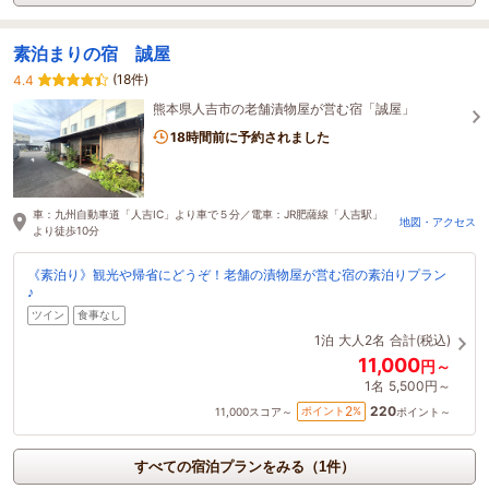
素泊まりの宿 誠屋
(18件)
4.4
熊本県人吉市の老舗漬物屋が営む宿「誠屋」
18時間前に予約されました
車：九州自動車道「人吉IC」より車で５分／電車：JR肥薩線「人吉駅」
地図・アクセス
より徒歩10分
《素泊り》観光や帰省にどうぞ！老舗の漬物屋が営む宿の素泊りプラン
♪
ツイン
食事なし
1泊
大人2名
合計(税込)
11,000
円～
1名
5,500円～
220
2
ポイント
%
11,000
スコア～
ポイント～
すべての宿泊プランをみる（1件）