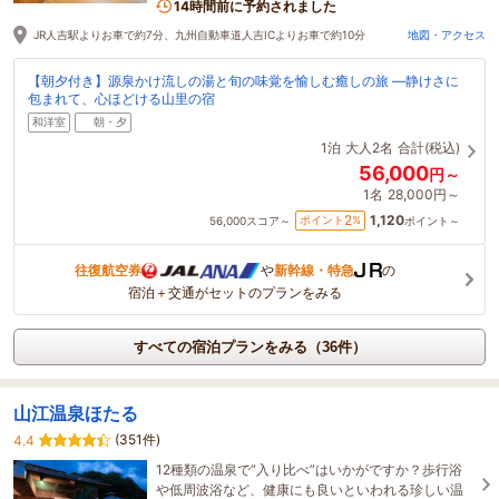
14時間前に予約されました
JR人吉駅よりお車で約7分、九州自動車道人吉ICよりお車で約10分
地図・アクセス
【朝夕付き】源泉かけ流しの湯と旬の味覚を愉しむ癒しの旅 ―静けさに
包まれて、心ほどける山里の宿
和洋室
朝・夕
1泊
大人2名
合計(税込)
56,000
円～
1名
28,000円～
1,120
2
ポイント
%
56,000
スコア～
ポイント～
往復航空券
や
新幹線・特急
の
宿泊＋交通がセットのプランをみる
すべての宿泊プランをみる（36件）
山江温泉ほたる
(351件)
4.4
12種類の温泉で“入り比べ”はいかがですか？歩行浴
や低周波浴など、健康にも良いといわれる珍しい温