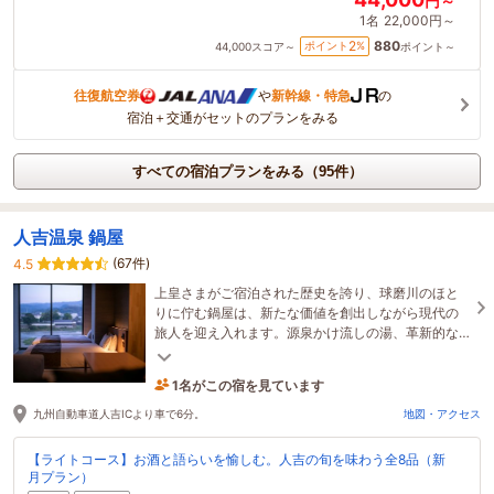
円～
1名
22,000円～
880
2
ポイント
%
44,000
スコア～
ポイント～
往復航空券
や
新幹線・特急
の
宿泊＋交通がセットのプランをみる
すべての宿泊プランをみる（95件）
人吉温泉 鍋屋
(67件)
4.5
上皇さまがご宿泊された歴史を誇り、球磨川のほと
りに佇む鍋屋は、新たな価値を創出しながら現代の
旅人を迎え入れます。源泉かけ流しの湯、革新的な
料理、心に残る景観と共に特別な滞在をお楽しみく
ださい。
1名がこの宿を見ています
7時間前に予約されました
九州自動車道人吉ICより車で6分。
地図・アクセス
【ライトコース】お酒と語らいを愉しむ。人吉の旬を味わう全8品（新
月プラン）