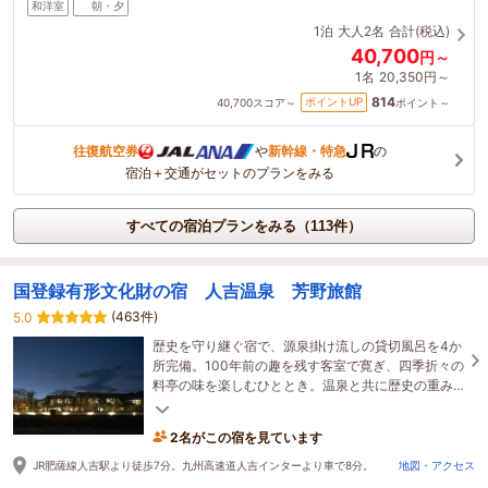
和洋室
朝・夕
1泊
大人2名
合計(税込)
40,700
円～
1名
20,350円～
814
ポイントUP
40,700
スコア～
ポイント～
往復航空券
や
新幹線・特急
の
宿泊＋交通がセットのプランをみる
すべての宿泊プランをみる（113件）
国登録有形文化財の宿 人吉温泉 芳野旅館
(463件)
5.0
歴史を守り継ぐ宿で、源泉掛け流しの貸切風呂を4か
所完備。100年前の趣を残す客室で寛ぎ、四季折々の
料亭の味を楽しむひととき。温泉と共に歴史の重み
を感じながら、贅沢な時間をお過ごしください。
2名がこの宿を見ています
JR肥薩線人吉駅より徒歩7分。九州高速道人吉インターより車で8分。
地図・アクセス