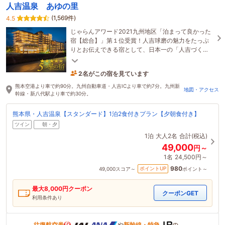
人吉温泉 あゆの里
(1,569件)
4.5
じゃらんアワード2021九州地区「泊まって良かった
宿【総合】」第１位受賞！人吉球磨の魅力をたっぷ
りとお伝えできる宿として、日本一の「人吉づく
し」のおもてなしをいたします。
2名がこの宿を見ています
2時間前に予約されました
熊本空港より車で約90分。九州自動車道・人吉ICより車で約7分。九州新
地図・アクセス
幹線・新八代駅より車で約30分。
熊本県・人吉温泉【スタンダード】1泊2食付きプラン【夕朝食付き】
ツイン
朝・夕
1泊
大人2名
合計(税込)
49,000
円～
1名
24,500円～
980
ポイントUP
49,000
スコア～
ポイント～
最大
8,000
円クーポン
クーポンGET
利用条件あり
往復航空券
や
新幹線・特急
の