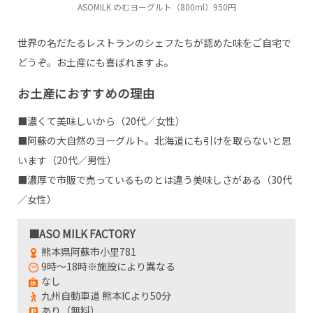
ASOMILK のむヨーグルト（800ml）950円
世界の名だたるレストランのシェフたちが認めた味をご自宅で
どうぞ。お土産にも喜ばれますよ。
お土産におすすめの理由
■濃くて美味しいから（20代／女性）
■阿蘇の大自然のヨーグルト。北海道にも引けを取らないと思
います（20代／男性）
■濃厚で市販で売っているものとは違う美味しさがある（30代
／女性）
■ASO MILK FACTORY
熊本県阿蘇市小里781
9時～18時※施設により異なる
なし
九州自動車道 熊本ICより50分
あり（無料）