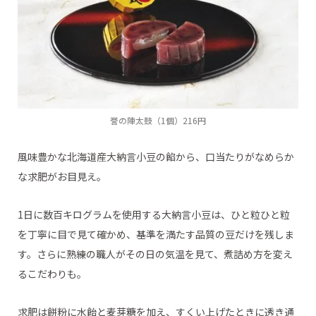
誉の陣太鼓（1個）216円
風味豊かな北海道産大納言小豆の餡から、口当たりがなめらか
な求肥がお目見え。
1日に数百キログラムを使用する大納言小豆は、ひと粒ひと粒
を丁寧に目で見て確かめ、基準を満たす品質の豆だけを残しま
す。さらに熟練の職人がその日の気温を見て、煮詰め方を変え
るこだわりも。
求肥は餅粉に水飴と麦芽糖を加え、すくい上げたときに透き通