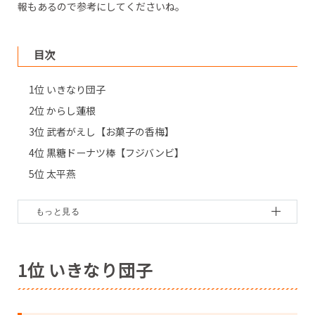
報もあるので参考にしてくださいね。
目次
1位 いきなり団子
2位 からし蓮根
3位 武者がえし【お菓子の香梅】
4位 黒糖ドーナツ棒【フジバンビ】
5位 太平燕
6位 誉の陣太鼓【お菓子の香梅】
7位 阿部牧場ののむヨーグルト【阿部牧場】
8位 風雅巻き【風雅】
9位 阿蘇天然アイス【阿蘇天然アイス】
1位 いきなり団子
10位 くまモンのクッキーなど
●編集部おすすめお土産情報