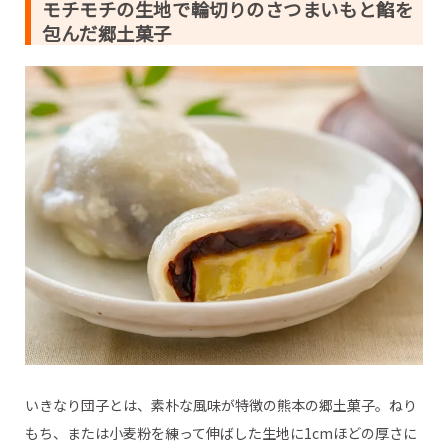
モチモチの生地で輪切りのさつまいもと餡を
・九州まるごとしぼり【福田農場】
包んだ郷土菓子
・リキュールマロン【SWISS】
いきなり団子とは、素朴な風味が特徴の熊本の郷土菓子。ねり
もち、または小麦粉を練って伸ばした生地に1cmほどの厚さに