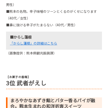
男性）
■熊本の名物。辛子味噌のツーンとくるのがくせになります
（40代／女性）
■鼻に抜ける辛子がたまらない（40代／男性）
■からし蓮根
「からし蓮根」の詳細はこちら
（画像提供：熊本県観光振興課）
【お菓子の香梅】
3位 武者がえし
まろやかなあずき餡とバター香るパイが融
合。熊本生まれの和洋折衷スイーツ