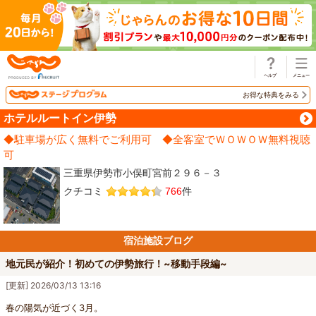
じゃらん
お得な特典をみる
ホテルルートイン伊勢
◆駐車場が広く無料でご利用可 ◆全客室でＷＯＷＯＷ無料視聴
可
三重県伊勢市小俣町宮前２９６－３
クチコミ
766
件
宿泊施設ブログ
地元民が紹介！初めての伊勢旅行！~移動手段編~
[更新] 2026/03/13 13:16
春の陽気が近づく3月。