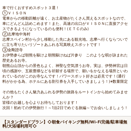
車で行くおすすめスポット３選！
①ＶＩＳＯＮ
電車からの移動距離が遠く、お土産物がたくさん買えるスポットなので、
車にどんどん詰めこめます！また、高速の出口がＶＩＳＯＮに直接アクセ
スできるようになっているのも便利！(ＥＴＣのみ)
②志摩地中海村
志摩スペイン村から少し移動した先にある観光地。志摩へ行くならついで
に立ち寄りたいリゾートあふれる写真映えスポットです！
③金剛證寺
お伊勢参らば朝熊を駆けよ朝熊駆けねば片参り このような唄が詠まれた
歴史あるお寺。
朝熊山山頂からの景色もよく、神聖な空気漂うお寺。実は、伊勢神宮は日
頃の感謝や、五穀豊穣などを祈願する場所で、願いをかなえる場所といわ
れているのがこのお寺なんです！パワースポット好きは必見です！(通行
料がかかる為、ホテルにある割引券を入手していきましょう！)※数量限定
その他もたくさん魅力あふれる伊勢の旅路をルートインから始めてみませ
んか？
皆様のお越しを心よりお待ちしております！
次回！初めての伊勢旅行！～1泊2日でめぐる旅編～でお会いしましょう！
【スタンダードプラン】◇朝食バイキング無料/Wi-Fi完備/駐車場無
料/大浴場利用可◇