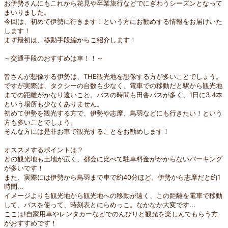
お伊勢さんにもこれから花見や卒業旅行などでにぎわうシーズンとなって
まいりました。
今回は、初めて伊勢に行きます！という方にお勧めする情報をお届けいた
します！
まず最初は、移動手段編からご紹介します！
～交通手段のおすすめは車！！～
皆さんが想像する伊勢は、THE観光地を想像する方が多いことでしょう。
ですが実際は、タクシーの台数も少なく、電車での移動だと駅から観光地
までの距離がかなり遠いこと。バスの時間も田舎バスが多く、1日に3.4本
という場所も少なくありません。
初めて伊勢を観光する方で、伊勢や志摩、鳥羽などにも行きたい！という
方も多いことでしょう。
そんな方には是非お車で観光することをお勧めします！
オススメするポイントは？
どの観光地も土地が広く、都会に比べて駐車料金がかからないパーキング
が多いです！
また、実際には伊勢から鳥羽まで車で約40分ほど。伊勢から志摩だと約1
時間...
イメージよりも観光地から観光地への移動が遠く、この距離を電車で移動
して、バスを使って、時刻表とにらめっこ。なかなか大変です...
ここは!自家用車やレンタカーなどでのんびりと観光を楽しんでもらう方
がおすすめです！