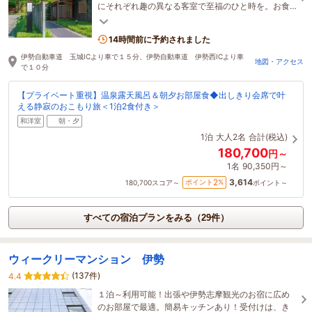
にそれぞれ趣の異なる客室で至福のひと時を。お食
事は伊勢志摩の旬の食材を季節に応じてご提供。
14時間前に予約されました
伊勢自動車道 玉城ICより車で１５分、伊勢自動車道 伊勢西ICより車
地図・アクセス
で１０分
【プライベート重視】温泉露天風呂＆朝夕お部屋食◆出しきり会席で叶
える静寂のおこもり旅＜1泊2食付き＞
和洋室
朝・夕
1泊
大人2名
合計(税込)
180,700
円～
1名
90,350円～
3,614
2
ポイント
%
180,700
スコア～
ポイント～
すべての宿泊プランをみる（29件）
ウィークリーマンション 伊勢
(137件)
4.4
１泊～利用可能！出張や伊勢志摩観光のお宿に広め
のお部屋で最適。簡易キッチンあり！受付けは、き