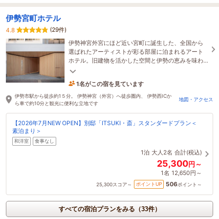
伊勢宮町ホテル
(29件)
4.8
伊勢神宮外宮にほど近い宮町に誕生した、全国から
選ばれたアーティストが彩る部屋に泊まれるアート
ホテル。旧建物を活かした空間と伊勢の恵みを味わ
う朝食で、旅の記憶に残るひとときをお過ごしくだ
さい。
1名がこの宿を見ています
3時間前に予約されました
伊勢市駅から徒歩約1５分。 伊勢神宮（外宮）へ徒歩圏内、 伊勢西ICか
地図・アクセス
ら車で約10分と観光に便利な立地です
【2026年7月NEW OPEN】別邸「ITSUKI・斎」スタンダードプラン＜
素泊まり＞
和洋室
食事なし
1泊
大人2名
合計(税込)
25,300
円～
1名
12,650円～
506
ポイントUP
25,300
スコア～
ポイント～
すべての宿泊プランをみる（33件）