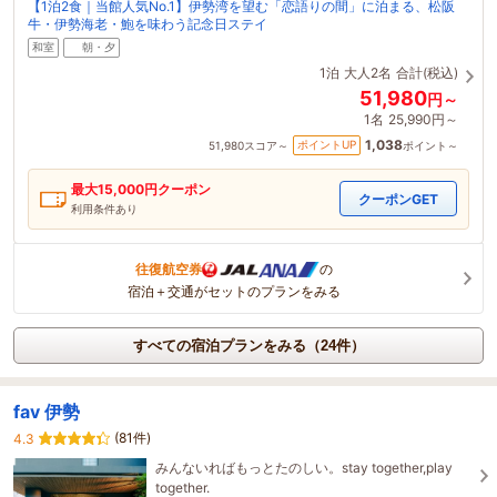
【1泊2食｜当館人気No.1】伊勢湾を望む「恋語りの間」に泊まる、松阪
牛・伊勢海老・鮑を味わう記念日ステイ
和室
朝・夕
1泊
大人2名
合計(税込)
51,980
円～
1名
25,990円～
1,038
ポイントUP
51,980
スコア～
ポイント～
最大
15,000
円クーポン
クーポンGET
利用条件あり
往復航空券
の
宿泊＋交通がセットのプランをみる
すべての宿泊プランをみる（24件）
fav 伊勢
(81件)
4.3
みんないればもっとたのしい。stay together,play
together.