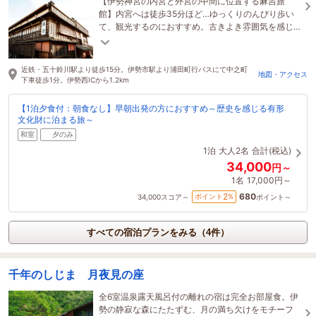
【伊勢神宮の内宮と外宮の中間に位置する麻吉旅
館】内宮へは徒歩35分ほど…ゆっくりのんびり歩い
て、観光するのにおすすめ。古きよき雰囲気を感じ
に、ぜひ伊勢・麻吉旅館へお越しくださいませ。
近鉄・五十鈴川駅より徒歩15分。伊勢市駅より浦田町行バスにて中之町
地図・アクセス
下車徒歩1分。伊勢西ICから1.2km
【1泊夕食付：朝食なし】早朝出発の方におすすめ～歴史を感じる有形
文化財に泊まる旅～
和室
夕のみ
1泊
大人2名
合計(税込)
34,000
円～
1名
17,000円～
680
2
ポイント
%
34,000
スコア～
ポイント～
すべての宿泊プランをみる（4件）
千年のしじま 月夜見の座
全6室温泉露天風呂付の離れの宿は完全お部屋食。伊
勢の静寂な森にたたずむ、月の満ち欠けをモチーフ