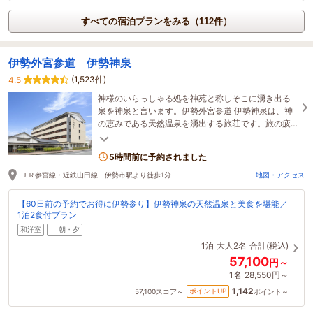
すべての宿泊プランをみる（112件）
伊勢外宮参道 伊勢神泉
(1,523件)
4.5
神様のいらっしゃる処を神苑と称しそこに湧き出る
泉を神泉と言います。伊勢外宮参道 伊勢神泉は、神
の恵みである天然温泉を湧出する旅荘です。旅の疲
れを癒し、ゆったりとした時の流れを感じてくださ
い。
5時間前に予約されました
ＪＲ参宮線・近鉄山田線 伊勢市駅より徒歩1分
地図・アクセス
【60日前の予約でお得に伊勢参り】伊勢神泉の天然温泉と美食を堪能／
1泊2食付プラン
和洋室
朝・夕
1泊
大人2名
合計(税込)
57,100
円～
1名
28,550円～
1,142
ポイントUP
57,100
スコア～
ポイント～