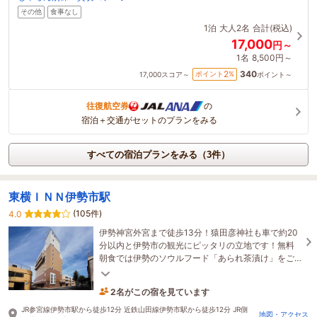
その他
食事なし
1泊
大人2名
合計(税込)
17,000
円～
1名
8,500円～
340
2
ポイント
%
17,000
スコア～
ポイント～
往復航空券
の
宿泊＋交通がセットのプランをみる
すべての宿泊プランをみる（3件）
東横ＩＮＮ伊勢市駅
(105件)
4.0
伊勢神宮外宮まで徒歩13分！猿田彦神社も車で約20
分以内と伊勢市の観光にピッタリの立地です！無料
朝食では伊勢のソウルフード「あられ茶漬け」をご
用意しております！
2名がこの宿を見ています
10分前に予約されました
JR参宮線伊勢市駅から徒歩12分 近鉄山田線伊勢市駅から徒歩12分 JR側
地図・アクセス