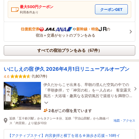
最大
500
円クーポン
クーポンGET
利用条件あり
往復航空券
や
新幹線・特急
の
宿泊＋交通がセットのプランをみる
すべての宿泊プランをみる（67件）
いにしえの宿 伊久 2026年4月1日リニューアルオープン
(1,807件)
4.6
伊久だからこそ出来る、早朝の澄んだ空気の中での
「早朝参拝」で「神宮の杜」を一人占め♪ 客室露天
風呂・大浴場・趣異なる貸切風呂で湯巡りを満喫◎
松阪牛等四季折々の旬の食材を味わえる夕食もオス
スメ！
2名がこの宿を見ています
5時間前に予約されました
近鉄「五十鈴川駅」からタクシー８分、近鉄「宇治山田駅」から路線バ
地図・アクセス
ス「内宮前」より徒歩10分
【アクティブステイ】内宮参拝と横丁を巡る☆旅歩き応援～16時イ