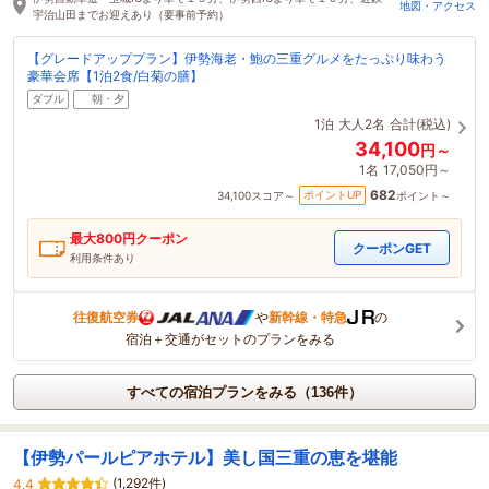
地図・アクセス
宇治山田までお迎えあり（要事前予約）
【グレードアッププラン】伊勢海老・鮑の三重グルメをたっぷり味わう
豪華会席【1泊2食/白菊の膳】
ダブル
朝・夕
1泊
大人2名
合計(税込)
34,100
円～
1名
17,050円～
682
ポイントUP
34,100
スコア～
ポイント～
最大
800
円クーポン
クーポンGET
利用条件あり
往復航空券
や
新幹線・特急
の
宿泊＋交通がセットのプランをみる
すべての宿泊プランをみる（136件）
【伊勢パールピアホテル】美し国三重の恵を堪能
(1,292件)
4.4