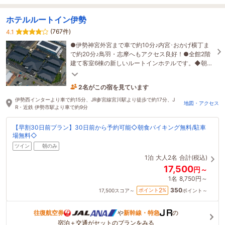
ホテルルートイン伊勢
(767件)
4.1
●伊勢神宮外宮まで車で約10分♪内宮･おかげ横丁ま
で約20分♪鳥羽・志摩へもアクセス良好！●全館2階
建て客室6棟の新しいルートインホテルです。◆朝食
バイキング無料◆大浴場完備
2名がこの宿を見ています
3時間前に予約されました
伊勢西インターより車で約15分、JR参宮線宮川駅より徒歩で約17分、J
地図・アクセス
R・近鉄 伊勢市駅より車で約9分
【早割30日前プラン】30日前から予約可能◇朝食バイキング無料/駐車
場無料◇
ツイン
朝のみ
1泊
大人2名
合計(税込)
17,500
円～
1名
8,750円～
350
2
ポイント
%
17,500
スコア～
ポイント～
往復航空券
や
新幹線・特急
の
宿泊＋交通がセットのプランをみる