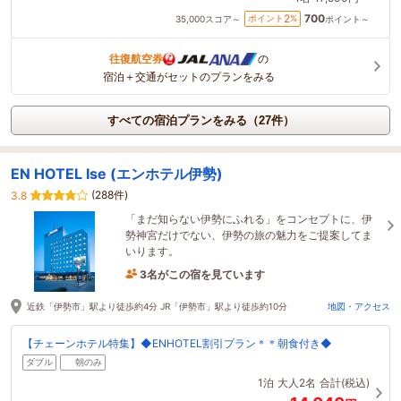
700
2
ポイント
%
35,000
スコア～
ポイント～
往復航空券
の
宿泊＋交通がセットのプランをみる
すべての宿泊プランをみる（27件）
EN HOTEL Ise (エンホテル伊勢)
(288件)
3.8
「まだ知らない伊勢にふれる」をコンセプトに、伊
勢神宮だけでない、伊勢の旅の魅力をご提案してま
いります。
3名がこの宿を見ています
たった今予約されました
近鉄「伊勢市」駅より徒歩約4分 JR「伊勢市」駅より徒歩約10分
地図・アクセス
【チェーンホテル特集】◆ENHOTEL割引プラン＊＊朝食付き◆
ダブル
朝のみ
1泊
大人2名
合計(税込)