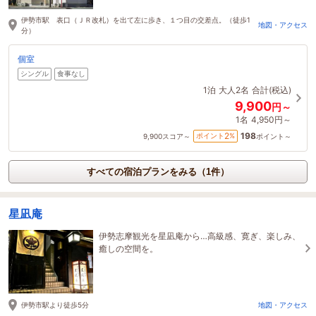
ださい。
伊勢市駅 表口（ＪＲ改札）を出て左に歩き、１つ目の交差点。（徒歩1
地図・アクセス
分）
個室
シングル
食事なし
1泊
大人2名
合計(税込)
9,900
円～
1名
4,950円～
198
2
ポイント
%
9,900
スコア～
ポイント～
すべての宿泊プランをみる（1件）
星凪庵
伊勢志摩観光を星凪庵から…高級感、寛ぎ、楽しみ、
癒しの空間を。
伊勢市駅より徒歩5分
地図・アクセス