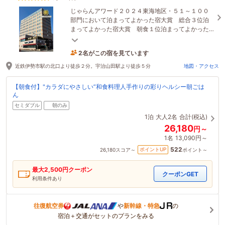
じゃらんアワード２０２４東海地区・５１～１００
部門において泊まってよかった宿大賞 総合３位泊
まってよかった宿大賞 朝食１位泊まってよかった
宿大賞（三重県）1位を受賞いたしました。
2名がこの宿を見ています
1時間前に予約されました
近鉄伊勢市駅の北口より徒歩２分。宇治山田駅より徒歩５分
地図・アクセス
【朝食付】"カラダにやさしい”和食料理人手作りの彩りヘルシー朝ごは
ん
セミダブル
朝のみ
1泊
大人2名
合計(税込)
26,180
円～
1名
13,090円～
522
ポイントUP
26,180
スコア～
ポイント～
最大
2,500
円クーポン
クーポンGET
利用条件あり
往復航空券
や
新幹線・特急
の
宿泊＋交通がセットのプランをみる