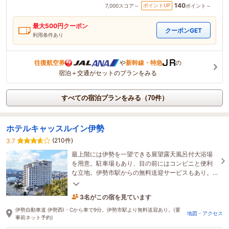
140
ポイントUP
7,000
スコア～
ポイント～
最大
500
円クーポン
クーポンGET
利用条件あり
往復航空券
や
新幹線・特急
の
宿泊＋交通がセットのプランをみる
すべての宿泊プランをみる（70件）
ホテルキャッスルイン伊勢
(210件)
3.7
最上階には伊勢を一望できる展望露天風呂付大浴場
を用意。駐車場もあり、目の前にはコンビニと便利
な立地。伊勢市駅からの無料送迎サービスもあり。
(ご予約はホテル公式サイトからネット予約にて)
3名がこの宿を見ています
1時間前に予約されました
伊勢自動車道 伊勢西I・Cから車で9分。伊勢市駅より無料送迎あり。(要
地図・アクセス
事前ネット予約)