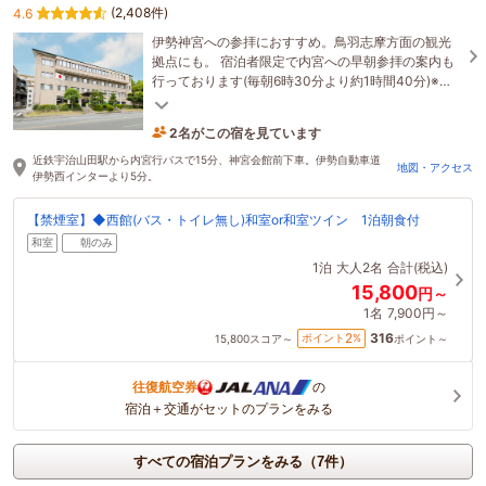
(2,408件)
4.6
伊勢神宮への参拝におすすめ。鳥羽志摩方面の観光
拠点にも。 宿泊者限定で内宮への早朝参拝の案内も
行っております(毎朝6時30分より約1時間40分)※外
国語の対応は致しかねます
2名がこの宿を見ています
2時間前に予約されました
近鉄宇治山田駅から内宮行バスで15分、神宮会館前下車。伊勢自動車道
地図・アクセス
伊勢西インターより5分。
【禁煙室】◆西館(バス・トイレ無し)和室or和室ツイン 1泊朝食付
和室
朝のみ
1泊
大人2名
合計(税込)
15,800
円～
1名
7,900円～
316
2
ポイント
%
15,800
スコア～
ポイント～
往復航空券
の
宿泊＋交通がセットのプランをみる
すべての宿泊プランをみる（7件）