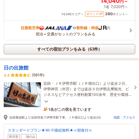
14,040
円～
1名
7,020円～
280
ポイントUP
14,040
スコア～
ポイント～
往復航空券
や
新幹線・特急
の
宿泊＋交通がセットのプランをみる
すべての宿泊プランをみる（63件）
日の出旅館
(561件)
4.4
近鉄・ＪＲ伊勢市駅（ＪＲ側出口）より徒歩２分、
伊勢神宮（外宮）までは徒歩５分伊勢志摩観光、ビ
ジネスなどアクセス便利創業100余年、歴史や風情と
家庭的なおもてなしの伊勢情緒を愉しむ宿
1名がこの宿を見ています
10時間前に予約されました
近鉄難波駅より近鉄特急で伊勢市駅下車。ＪＲ側出口より徒歩2分
地図・アクセス
スタンダードプラン★Wi-Fi接続無料★≪朝食付≫
和洋室
朝のみ