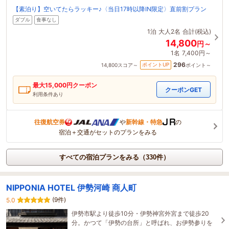
【素泊り】空いてたらラッキー♪〈当日17時以降IN限定〉直前割プラン
ダブル
食事なし
1泊
大人2名
合計(税込)
14,800
円～
1名
7,400円～
296
ポイントUP
14,800
スコア～
ポイント～
最大
15,000
円クーポン
クーポンGET
利用条件あり
往復航空券
や
新幹線・特急
の
宿泊＋交通がセットのプランをみる
すべての宿泊プランをみる（330件）
NIPPONIA HOTEL 伊勢河崎 商人町
(9件)
5.0
伊勢市駅より徒歩10分・伊勢神宮外宮まで徒歩20
分。かつて「伊勢の台所」と呼ばれ、お伊勢参りを