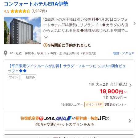
コンフォートホテルERA伊勢
(1,237件)
4.5
12歳以下のお子様は添い寝無料◆1月30日コンフォ
ートホテルERA伊勢にリブランド！◆カラダの内側
から元気になれる朝食◆地域が感じられる空間でド
リンクとスイーツを楽しみ、仲間とくつろげるカフ
ェ
3時間前に予約されました
JR・近鉄「伊勢市」駅南口（JR側）より徒歩約3分（駅前立地）
地図・アクセス
【平日限定ツインルームがお得】サラダ・フルーツたっぷりの朝食ビュ
ッフェ◆◆
ツイン
朝のみ
1泊
大人2名
合計(税込)
19,900
円～
1名
9,950円～
398
ポイントUP
19,900
スコア～
ポイント～
往復航空券
や
新幹線・特急
の
宿泊＋交通がセットのプランをみる