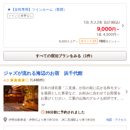
★【女性専用】ツインルーム（禁煙）
ツイン
食事なし
1泊
大人2名
合計(税込)
9,000
円～
1名
4,500円～
180
2
ポイント
%
9,000
スコア～
ポイント～
すべての宿泊プランをみる（1件）
ジャズが流れる海辺のお宿 浜千代館
(1,486件)
4.0
日本の渚百選「二見浦」が目の前に広がる和モダン
を基調とした客室など、お好みに合わせてお部屋を
お選びください。三重の山海のグルメも好評です。
伊勢神宮や夫婦岩など伊勢志摩観光のお泊りにピッ
タリ！
39分前に予約されました
伊勢自動車道・伊勢ICより車で約12分、JR二見浦駅より車で約3分
地図・アクセス