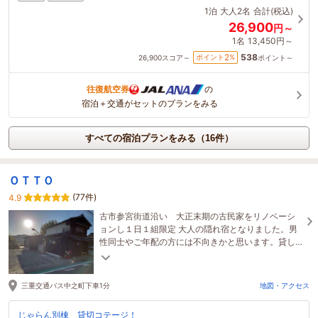
1泊
大人2名
合計(税込)
26,900
円～
1名
13,450円～
538
2
ポイント
%
26,900
スコア～
ポイント～
往復航空券
の
宿泊＋交通がセットのプランをみる
すべての宿泊プランをみる（16件）
ＯＴＴＯ
(77件)
4.9
古市参宮街道沿い 大正末期の古民家をリノベーシ
ョンし１日１組限定 大人の隠れ宿となりました。男
性同士やご年配の方には不向きかと思います。貸し
切りで気楽に過ごせるオーベルジュをご堪能くださ
い。
三重交通バス中之町下車1分
地図・アクセス
じゃらん別棟 貸切コテージ！