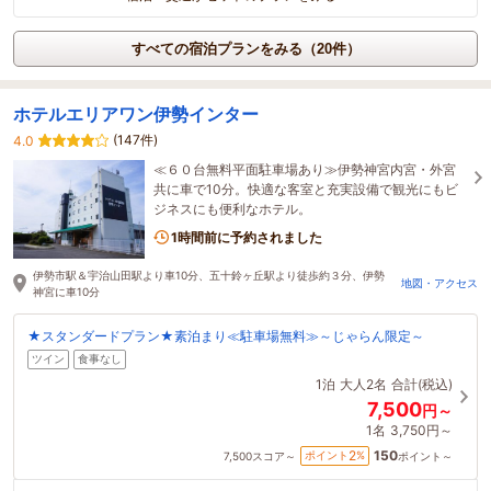
すべての宿泊プランをみる（20件）
ホテルエリアワン伊勢インター
(147件)
4.0
≪６０台無料平面駐車場あり≫伊勢神宮内宮・外宮
共に車で10分。快適な客室と充実設備で観光にもビ
ジネスにも便利なホテル。
1時間前に予約されました
伊勢市駅＆宇治山田駅より車10分、五十鈴ヶ丘駅より徒歩約３分、伊勢
地図・アクセス
神宮に車10分
★スタンダードプラン★素泊まり≪駐車場無料≫～じゃらん限定～
ツイン
食事なし
1泊
大人2名
合計(税込)
7,500
円～
1名
3,750円～
150
2
ポイント
%
7,500
スコア～
ポイント～