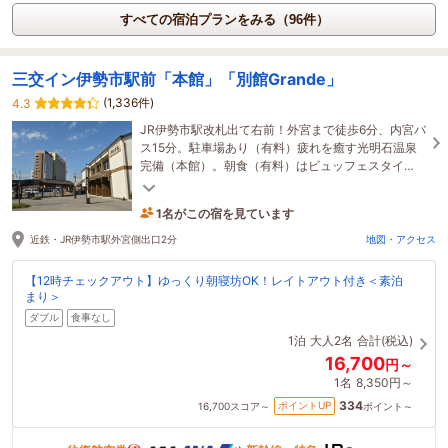
すべての宿泊プランをみる（96件）
三交イン伊勢市駅前「本館」「別館Grande」
(1,336件)
4.3
JR伊勢市駅改札出て右前！外宮まで徒歩6分、内宮バ
ス15分。駐車場あり（有料）疲れを癒す光明石温泉
完備（本館）。朝食（有料）はビュッフェスタイ
ル。2023年7月19日「別館」Grandeオープン
1名がこの宿を見ています
29分前に予約されました
近鉄・JR伊勢市駅外宮側出口2分
地図・アクセス
【12時チェックアウト】ゆっくり朝寝坊OK！レイトアウト付き＜素泊
まり＞
ダブル
食事なし
1泊
大人2名
合計(税込)
16,700
円～
1名
8,350円～
334
ポイントUP
16,700
スコア～
ポイント～