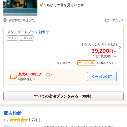
2名がこの宿を見ています
12分前に予約されました
伊勢市駅より徒歩7分
地図・アクセス
スタンダードプラン 朝食付
ツイン
朝のみ
1泊
大人2名
合計(税込)
39,200
円～
1名
19,600円～
784
2
ポイント
%
39,200
スコア～
ポイント～
最大
4,000
円クーポン
クーポンGET
利用条件あり
すべての宿泊プランをみる（98件）
麻吉旅館
(172件)
4.7