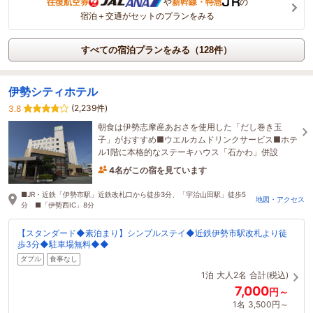
往復航空券
や
新幹線・特急
の
宿泊＋交通がセットのプランをみる
すべての宿泊プランをみる（128件）
伊勢シティホテル
(2,239件)
3.8
朝食は伊勢志摩産あおさを使用した「だし巻き玉
子」がおすすめ■ウエルカムドリンクサービス■ホテ
ル1階に本格的なステーキハウス「石かわ」併設
4名がこの宿を見ています
26分前に予約されました
■JR・近鉄「伊勢市駅」近鉄改札口から徒歩3分、「宇治山田駅」徒歩5
地図・アクセス
分 ■「伊勢西IC」8分
【スタンダード◆素泊まり】シンプルステイ◆近鉄伊勢市駅改札より徒
歩3分◆駐車場無料◆◆
ダブル
食事なし
1泊
大人2名
合計(税込)
7,000
円～
1名
3,500円～