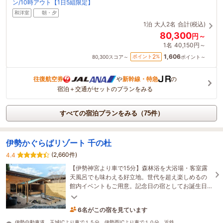
ン/10時アウト【1日5組限定】
和洋室
朝・夕
1泊
大人2名
合計(税込)
80,300
円～
1名
40,150円～
1,606
2
ポイント
%
80,300
スコア～
ポイント～
往復航空券
や
新幹線・特急
の
宿泊＋交通がセットのプランをみる
すべての宿泊プランをみる（75件）
伊勢かぐらばリゾート 千の杜
(2,660件)
4.4
【伊勢神宮より車で15分】森林浴を大浴場・客室露
天風呂でも味わえる好立地。世代を超え楽しめるの
館内イベントもご用意。記念日の宿としてお誕生日
や結婚記念日等お祝いのおもてなしも好評。
6名がこの宿を見ています
2時間前に予約されました
伊勢自動車道 玉城ICより車で１５分、伊勢西ICより車で１０分、近鉄