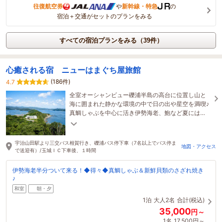
往復航空券
や
新幹線・特急
の
宿泊＋交通がセットのプランをみる
すべての宿泊プランをみる（39件）
心癒される宿 ニューはまぐち屋旅館
(186件)
4.7
全室オーシャンビュー礫浦半島の高台に位置し山と
海に囲まれた静かな環境の中で日の出や星空を満喫♪
真鯛しゃぶを中心に活き伊勢海老、鮑など夏には
BBQや花火などアウトドアも海と山が織りなす眺望
魅力の宿
宇治山田駅より三交バス相賀行き、礫浦バス停下車（7名以上でバス停ま
地図・アクセス
で送迎有）/玉城ＩＣ下車後、１時間
伊勢海老半分ついて来る！◆得々◆真鯛しゃぶ＆新鮮貝類のさざれ焼き
♪
和室
朝・夕
1泊
大人2名
合計(税込)
35,000
円～
1名
17,500円～