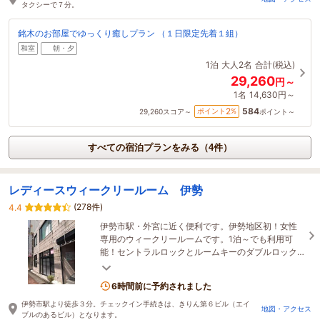
タクシーで７分。
銘木のお部屋でゆっくり癒しプラン （１日限定先着１組）
和室
朝・夕
1泊
大人2名
合計(税込)
29,260
円～
1名
14,630円～
584
2
ポイント
%
29,260
スコア～
ポイント～
すべての宿泊プランをみる（4件）
レディースウィークリールーム 伊勢
(278件)
4.4
伊勢市駅・外宮に近く便利です。伊勢地区初！女性
専用のウィークリールームです。1泊～でも利用可
能！セントラルロックとルームキーのダブルロック
ですので、お一人様でもご安心してご宿泊いただけ
ます。
6時間前に予約されました
伊勢市駅より徒歩３分。チェックイン手続きは、きりん第６ビル（エイ
地図・アクセス
ブルのあるビル）となります。