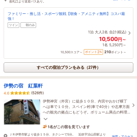
改札口より送迎バスあり。
ファミリー・推し活・スポーツ観戦【朝食・アメニティ無料】コスパ最
強！
ツイン
朝のみ
1泊
大人2名
合計(税込)
10,500
円～
1名
5,250円～
210
2
ポイント
%
10,500
スコア～
ポイント～
すべての宿泊プランをみる（27件）
伊勢の宿 紅葉軒
(526件)
4.6
伊勢神宮（外宮）に徒歩１０分、内宮やおかげ横丁
へは車で１０分。スペイン村(車で40分）や志摩方面
への観光の拠点にもどうぞ。ボリューム満点の料理
が大好評！また来るね、そんな笑顔が絶えないお宿
です。
1名がこの宿を見ています
19時間前に予約されました
ＪＲ伊勢市駅より徒歩１５分、タクシーで5分。 近鉄宇治山田駅より
地図・アクセス