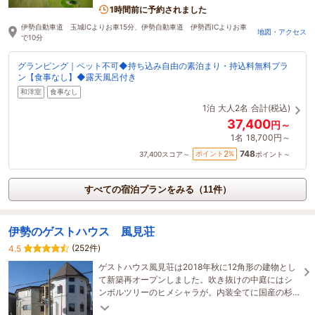
導入。
1時間前に予約されました
伊勢自動車道 玉城ICよりお車15分、伊勢自動車道 伊勢西ICよりお車
地図・アクセス
で10分
グランピング｜ペット不可◆持ち込み自由の素泊まり・持込料無料プラ
ン【食事なし】◆露天風呂付き
和洋室
食事なし
1泊
大人2名
合計(税込)
37,400
円～
1名
18,700円～
748
2
ポイント
%
37,400
スコア～
ポイント～
すべての宿泊プランをみる（11件）
伊勢のゲストハウス 風見荘
(252件)
4.5
ゲストハウス風見荘は2018年秋に12角形の建物とし
て新築再オープンしました。吹き抜けの中庭にはシ
ンボルツリーのヒメシャラが。内装全てに国産の杉
とヒノキを使用しています。木の香りをお楽しみく