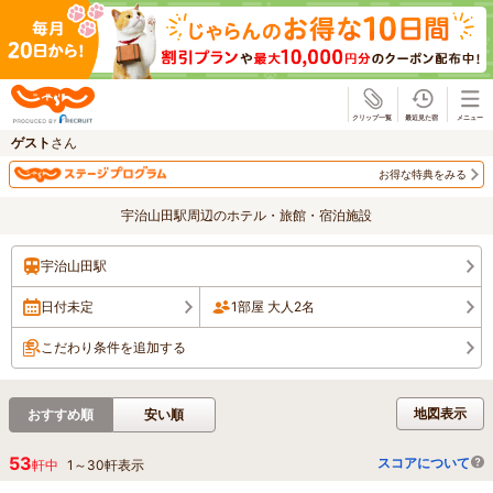
じゃらん
ゲスト
さん
お得な特典をみる
宇治山田駅周辺のホテル・旅館・宿泊施設
宇治山田駅
日付未定
1部屋 大人2名
こだわり条件を追加する
地図表示
おすすめ順
安い順
53
スコアについて
軒中
1
～
30
軒表示