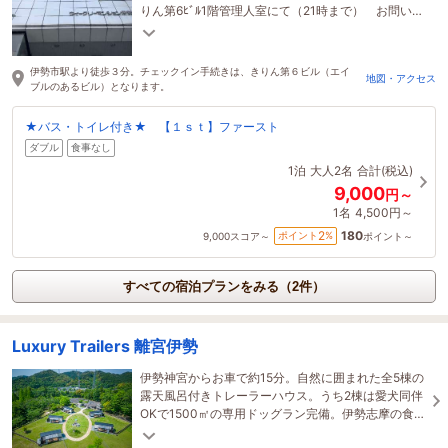
りん第6ﾋﾞﾙ1階管理人室にて（21時まで） お問い合
わせは0596-27-2002へ
伊勢市駅より徒歩３分。チェックイン手続きは、きりん第６ビル（エイ
地図・アクセス
ブルのあるビル）となります。
★バス・トイレ付き★ 【１ｓｔ】ファースト
ダブル
食事なし
1泊
大人2名
合計(税込)
9,000
円～
1名
4,500円～
180
2
ポイント
%
9,000
スコア～
ポイント～
すべての宿泊プランをみる（2件）
Luxury Trailers 離宮伊勢
伊勢神宮からお車で約15分。自然に囲まれた全5棟の
露天風呂付きトレーラーハウス。うち2棟は愛犬同伴
OKで1500㎡の専用ドッグラン完備。伊勢志摩の食材
を使った和風BBQや、冬季限定で露天風呂に温泉を