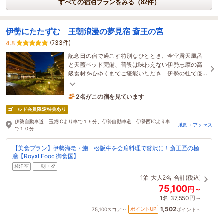
すべての宿泊プランをみる（82件）
伊勢にたたずむ 王朝浪漫の夢見宿 斎王の宮
(733件)
4.8
記念日の宿で過ごす特別なひととき。全室露天風呂
と天蓋ベッド完備、普段は味わえない伊勢志摩の高
級食材を心ゆくまでご堪能いただき、伊勢の杜で優
美な時間をお過ごしください。
2名がこの宿を見ています
1時間前に予約されました
ゴールド会員限定特典あり
伊勢自動車道 玉城ICより車で１５分、伊勢自動車道 伊勢西ICより車
地図・アクセス
で１０分
【美食プラン】伊勢海老・鮑・松阪牛を会席料理で贅沢に！斎王匠の極
膳【Royal Food 御食国】
和洋室
朝・夕
1泊
大人2名
合計(税込)
75,100
円～
1名
37,550円～
1,502
ポイントUP
75,100
スコア～
ポイント～