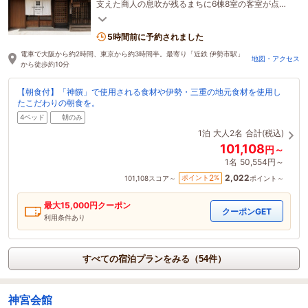
支えた商人の息吹が残るまちに6棟8室の客室が点在
し、家族・グループ利用におすすめの一棟貸切部屋
も。
5時間前に予約されました
電車で大阪から約2時間、東京から約3時間半。最寄り「近鉄 伊勢市駅」
地図・アクセス
から徒歩約10分
【朝食付】「神饌」で使用される食材や伊勢・三重の地元食材を使用し
たこだわりの朝食を。
4ベッド
朝のみ
1泊
大人2名
合計(税込)
101,108
円～
1名
50,554円～
2,022
2
ポイント
%
101,108
スコア～
ポイント～
最大
15,000
円クーポン
クーポンGET
利用条件あり
すべての宿泊プランをみる（54件）
神宮会館