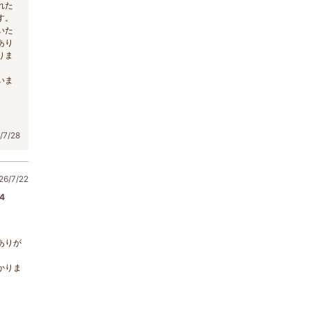
れた
す。
いた
あり
りま
いま
7/28
6/7/22
4
ありが
かりま