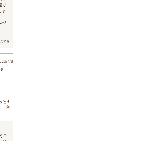
適で
りま
たの
7/15
6/7/8
5
ったり
た、利
うご