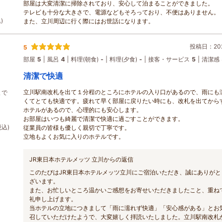
部屋は大変清潔に掃除されており、安心して泊まることができました。
テレビも十分な大きさで、電源などもそろっており、不便はありません。
)
また、立川周辺に行く際にはお世話になります。
投稿日：202
5
部屋
5
風呂
4
料理(朝食)
-
料理(夕食)
-
接客・サービス
5
清潔感
清潔で快適
立川駅南改札を出て１分程のところにホテルの入り口があるので、雨にも
まで
くてとても快適です。疲れて早く部屋に戻りたい時にも、改札を出てから
ホテルがあるので、心理的にも安心します。
お部屋はいつも綺麗で清潔で快適に過ごすことができます。
税込)
従業員の皆様も優しく親切で丁寧です。
立地もよくお気に入りのホテルです。
JR東日本ホテルメッツ 立川からの返信
このたびはJR東日本ホテルメッツ立川にご宿泊いただき、誠にありがと
ざいます。
また、お忙しいところ温かいご感想をお寄せいただきましたこと、重ね
礼申し上げます。
当ホテルの立地につきまして「雨に濡れず快適」「安心感がある」とお
召していただけたようで、大変嬉しく拝読いたしました。立川駅南改札