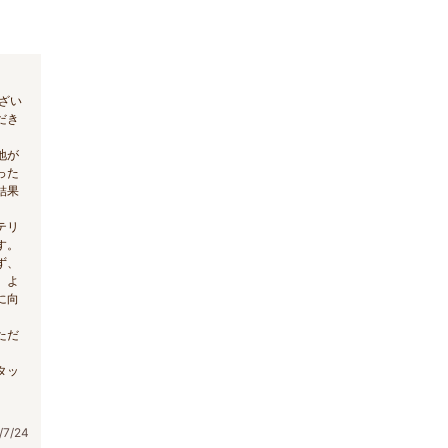
ざい
だき
地が
った
結果
テリ
す。
ず、
、よ
に向
ただ
タッ
7/24