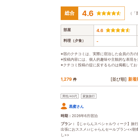
4.6
総合
（「
部屋
4.6
料理（夕食）
-
※宿のクチコミは、実際に宿泊した会員の方の
※投稿内容には、個人的趣味や主観的な表現を
※クチコミ投稿の掟に反するものは掲載してお
1,279
[並び順]
新着
件
男性/40代
家族旅行
黒蜜さん
時期
2026年6月宿泊
プラン
【じゃらんスペシャルウィーク】旅
出張におススメ♪♪じゃらんセールプラン<<朝
し>>