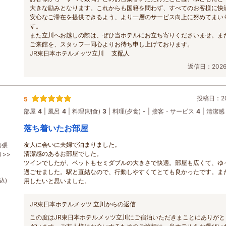
大きな励みとなります。これからも国籍を問わず、すべてのお客様に快
安心なご滞在を提供できるよう、より一層のサービス向上に努めてまい
す。
また立川へお越しの際は、ぜひ当ホテルにお立ち寄りくださいませ。ま
ご来館を、スタッフ一同心よりお待ち申し上げております。
JR東日本ホテルメッツ立川 支配人
返信日：2026/
投稿日：202
5
部屋
4
風呂
4
料理(朝食)
3
料理(夕食)
-
接客・サービス
4
清潔感
落ち着いたお部屋
友人に会いに夫婦で泊まりました。
出張
清潔感のあるお部屋でした。
>>
ツインでしたが、ベットもセミダブルの大きさで快適。部屋も広くて、ゆ
過ごせました。駅と直結なので、行動しやすくてとても良かったです。ま
込)
用したいと思いました。
JR東日本ホテルメッツ 立川からの返信
この度はJR東日本ホテルメッツ立川にご宿泊いただきまことにありがと