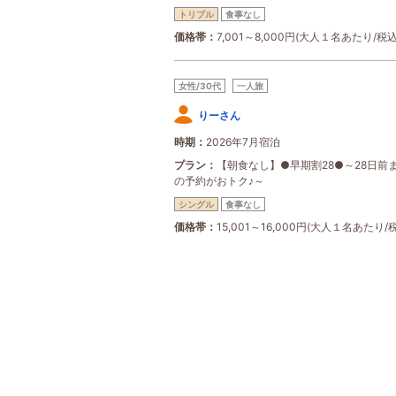
トリプル
食事なし
価格帯
7,001～8,000円(大人１名あたり/税込
女性/30代
一人旅
りーさん
時期
2026年7月宿泊
プラン
【朝食なし】●早期割28●～28日前
の予約がおトク♪～
シングル
食事なし
価格帯
15,001～16,000円(大人１名あたり/