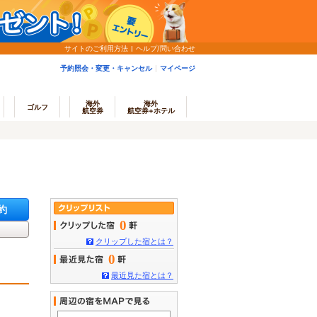
サイトのご利用方法
ヘルプ/問い合わせ
予約照会・変更・キャンセル
マイページ
海外
海外
ゴルフ
航空券
航空券+ホテル
約
0
クリップした宿とは？
0
最近見た宿とは？