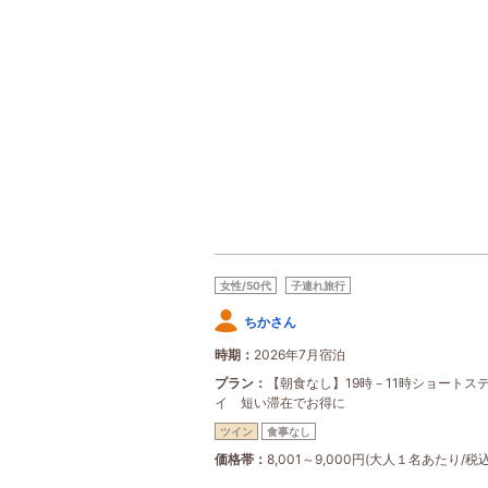
女性/50代
子連れ旅行
ちかさん
時期
2026年7月宿泊
プラン
【朝食なし】19時－11時ショートス
イ 短い滞在でお得に
ツイン
食事なし
価格帯
8,001～9,000円(大人１名あたり/税込