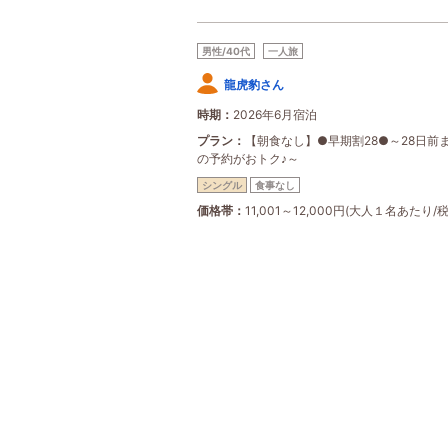
男性/40代
一人旅
龍虎豹さん
時期
2026年6月宿泊
プラン
【朝食なし】●早期割28●～28日前
の予約がおトク♪～
シングル
食事なし
価格帯
11,001～12,000円(大人１名あたり/