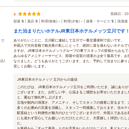
投稿日：202
5
部屋
5
風呂
5
料理(朝食)
-
料理(夕食)
-
接客・サービス
5
清潔感
また泊まりたいホテルJR東日本ホテルメッツ立川です
ありがたいことに、立川駅に連結して立川で一番交通便利で近いです。
まで
外国人で方向音痴で観光客の私しにとって、絶対に道を迷わないホテルで
さすが、JR東日本ホテルメッツグループの事でスタッフの皆様からおもて
あらゆるアメニティーサービス、部屋や浴室の清潔さは全て最高です。お
税込)
なりました。どうもありがとうございます。また、予約して泊まりに参り
宜しくお願いします。
JR東日本ホテルメッツ 立川からの返信
このたびは、JR東日本ホテルメッツ立川をご利用いただき、誠にありが
ございます。また、お忙しい中、心温まるご感想をお寄せいただきまし
と、重ねて御礼申し上げます。
立地や館内の清潔さ、アメニティ、そしてスタッフの接客に至るまで、
多くのお褒めの言葉を頂戴し、スタッフ一同感激しております。当ホテ
駅直結という利便性が魅力のひとつでございますので、外国人であるお
にも迷わず安心してお越しいただけたとのこと、大変嬉しく拝読いたし
た。
お客様から「すべて最高」とのお言葉をいただけたことは、私どもにと