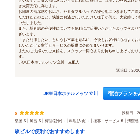
ざいます。ご友人様にお会いするためのご旅行に、当ホテルをお選びい
き大変光栄に存じます。
お部屋の清潔感やお広さ、セミダブルベッドの寝心地につきましてご満
ただけたとのこと、快適にお過ごしいただけた様子が伺え、大変嬉しく
いたしました。
また、駅直結の利便性についても便利にご活用いただけたようで何より
ざいます。
「また利用したい」というお言葉を励みに、今後もお客様に心地よくお
しいただける空間とサービスの提供に努めてまいります。
またのご夫婦でのご来館を、スタッフ一同心よりお待ち申し上げており
す。
JR東日本ホテルメッツ立川 支配人
返信日：2026/
宿泊プランを
JR東日本ホテルメッツ 立川
投稿日：202
5
部屋
5
風呂
5
料理(朝食)
-
料理(夕食)
-
接客・サービス
5
清潔感
駅ビルで便利でおすすめします