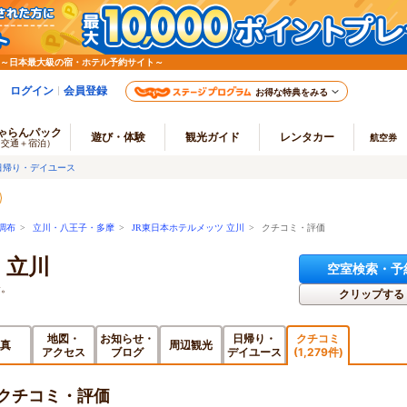
 ～日本最大級の宿・ホテル予約サイト～
ログイン
会員登録
お得な特典をみる
ゃらんパック
遊び・体験
観光ガイド
レンタカー
航空券
（交通＋宿泊）
日帰り・デイユース
調布
>
立川・八王子・多摩
>
JR東日本ホテルメッツ 立川
> クチコミ・評価
 立川
空室検索・予
分。
クリップする
地図・
お知らせ・
日帰り・
クチコミ
真
周辺観光
アクセス
ブログ
デイユース
(1,279件)
のクチコミ・評価