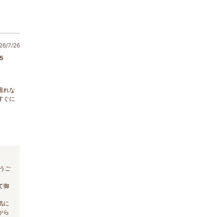
6/7/26
5
濡れな
すぐに
うご
て御
気に
から