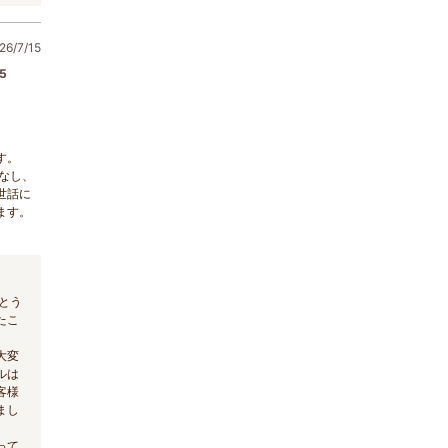
6/7/15
5
！
す。
なし、
世話に
ます。
とう
たこ
大変
ルは
客様
まし
って