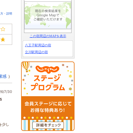
見方・説明
この宿周辺のMAPを表示
八王子駅周辺の宿
立川駅周辺の宿
潔感
）
/7/30
5
を少し