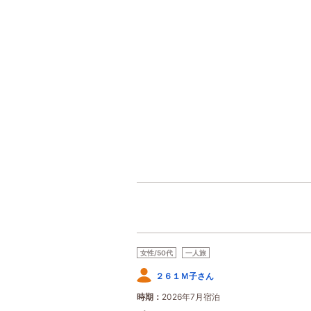
女性/50代
一人旅
２６１Ｍ子さん
時期
2026年7月宿泊