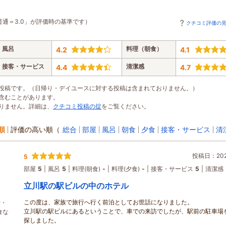
普通＝3.0」が評価時の基準です）
クチコミ評価の
風呂
料理（朝食）
4.2
4.1
接客・サービス
清潔感
4.4
4.7
投稿です。（日帰り・デイユースに対する投稿は含まれておりません。）
含むことがあります。
りません。詳細は、
クチコミ投稿の掟
をご覧ください。
順
評価の高い順
（
総合
部屋
風呂
朝食
夕食
接客・サービス
清
投稿日：2026
5
部屋
5
風呂
5
料理(朝食)
-
料理(夕食)
-
接客・サービス
5
清潔感
立川駅の駅ビルの中のホテル
この度は、家族で旅行へ行く前泊としてお世話になりました。
行・
立川駅の駅ビルにあるということで、車での来訪でしたが、駅前の駐車場
食な
探しました。