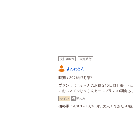
女性/60代
夫婦旅行
よんたさん
時期
2026年7月宿泊
プラン
【じゃらんのお得な10日間】旅行・
におススメ♪♪じゃらんセールプラン<<朝食あり
ツイン
朝のみ
価格帯
9,001～10,000円(大人１名あたり/税