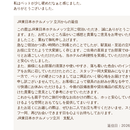
私はベットが少し硬めだなぁと感じました。
ありがとうございました。
JR東日本ホテルメッツ 立川からの返信
この度はJR東日本ホテルメッツ立川ご宿泊いただき、誠にありがとうご
ます。また、お忙しいところ温かいご感想と貴重なご意見をお寄せいた
ましたこと、重ねて御礼申し上げます。
急なご宿泊かつ遅い時間のご到着とのことでしたが、駅直結・至近の立
お役に立てたようで大変嬉しく存じます。ご出発の直前までお部屋でゆ
りとお過ごしいただけたのも、当ホテルの利便性を実感していただけた
と安心いたしました。
また、娘様にもお部屋の清潔さや使いやすさ、落ち着いた色合いのイン
アをお気に召していただけたとのこと、スタッフ一同大変励みになりま
一方で、ベッドの硬さにつきましてはご満足のいく寝心地をお届けでき
申し訳ございませんでした。お客様によって寝具のお好みが異なる中で
り快適にお休みいただけるよう、今後の設備改善や貸出備品の拡充など
けた貴重なご意見として参考にさせていただきます。
これからも親子でのご旅行や急なお出かけの際にも、ホッと安心してい
けるような空間とおもてなしを提供してまいります。
またお近くにお越しの際は、ぜひお二人でお立ち寄りくださいませ。ス
フ一同、再びお会いできます日を心よりお待ちしております。
JR東日本ホテルメッツ立川 支配人
返信日：2026/