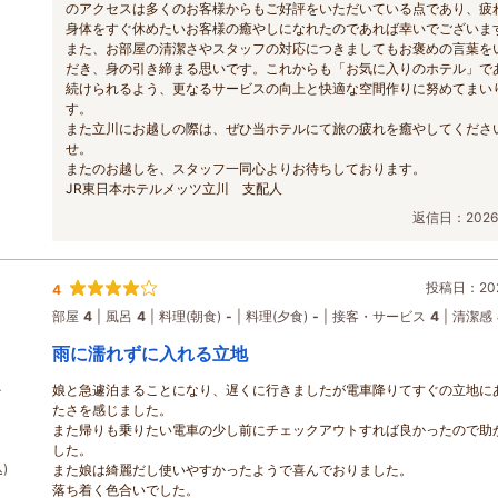
のアクセスは多くのお客様からもご好評をいただいている点であり、疲
身体をすぐ休めたいお客様の癒やしになれたのであれば幸いでございま
また、お部屋の清潔さやスタッフの対応につきましてもお褒めの言葉を
だき、身の引き締まる思いです。これからも「お気に入りのホテル」で
続けられるよう、更なるサービスの向上と快適な空間作りに努めてまい
す。
また立川にお越しの際は、ぜひ当ホテルにて旅の疲れを癒やしてくださ
せ。
またのお越しを、スタッフ一同心よりお待ちしております。
JR東日本ホテルメッツ立川 支配人
返信日：2026/
投稿日：202
4
部屋
4
風呂
4
料理(朝食)
-
料理(夕食)
-
接客・サービス
4
清潔感
雨に濡れずに入れる立地
娘と急遽泊まることになり、遅くに行きましたが電車降りてすぐの立地に
テ
たさを感じました。
また帰りも乗りたい電車の少し前にチェックアウトすれば良かったので助
した。
)
また娘は綺麗だし使いやすかったようで喜んでおりました。
落ち着く色合いでした。