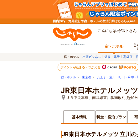
国内旅行・海外旅行や宿・ホテルの宿泊予約はじゃらんnet
こんにちは♪ゲストさん
じ
宿・ホテル
宿・ホテル
出張ビジネス
温泉・露天
高級宿
ポイントがたまる・つかえる
宿・ホテル
>
東京都
>
八王子・立川・町田・府中・
JR東日本ホテルメッツ
ＪＲ中央本線、南武線立川駅南改札徒歩1
基本情報
料金・宿泊プラン
写
JR東日本ホテルメッツ 立川