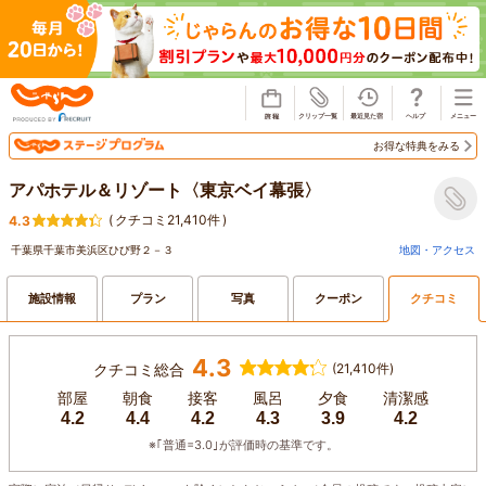
じゃらん
お得な特典をみる
アパホテル＆リゾート〈東京ベイ幕張〉
(
クチコミ21,410件
)
4.3
千葉県千葉市美浜区ひび野２－３
地図・アクセス
施設情報
プラン
写真
クーポン
クチコミ
4.3
クチコミ総合
(21,410件)
部屋
朝食
接客
風呂
夕食
清潔感
4.2
4.4
4.2
4.3
3.9
4.2
※｢普通=3.0｣が評価時の基準です。