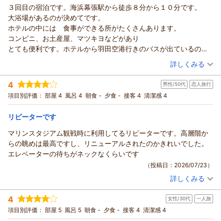
（返信日：2026/07/30）
３回目の宿泊です。海浜幕張駅から徒歩８分から１０分です。
アパホテル＆リゾート〈東京ベイ幕張〉からの返信
大浴場があるのが決めてです。
この度はアパホテル＆リゾート〈東京ベイ幕張〉にご宿泊いた
ホテルの中には 食事ができる所がたくさんあります。
だきまして誠にありがとうございます。
コンビニ、お土産屋、マツキヨなどがあり
ワンちゃん連れのご移動にご不便をおかけし申し訳ございませ
とても便利です。ホテルから羽田空港行きのバスが出ているのも
ん。お部屋の清掃につきましても、床の埃が残っていた点を改
助かりました。 また宿泊します。
（投稿日：2026/07/24）
善に努めてまいります。
詳しくみる
館内設備を便利に感じていただけたとのお言葉、大変嬉しく存
宿泊時期：
2026年06月宿泊 (友達旅行)
じます。
4
男性/50代
恋人旅行
投稿者：
namiさん
(女性/50代)
お近くにお越しの際は是非また当館をご利用くださいませ。ス
宿泊プラン：
素泊まり
項目別評価：
部屋 4
風呂 4
シングル
朝食 -
食事なし
夕食 -
接客 4
清潔感 4
タッフ一同心よりお待ちしております。
宿泊価格帯：
5,001～6,000円(大人一人あたり/税込)
ご投稿ありがとうございました。
リピーターです
フロント 一條
アパホテル＆リゾート〈東京ベイ幕張〉からの返信
マリンスタジアム観戦時に利用してるリピーターです。高層階か
（返信日：2026/07/30）
この度はアパホテル＆リゾート〈東京ベイ幕張〉をご利用いた
らの眺めは最高ですし、リニューアルされたのかきれいでした。
だき誠にありがとうございます。
エレベーターの待ちがネックなくらいです
当館の設備や立地などさまざまな面でお褒めの言葉を賜り大変
（投稿日：2026/07/23）
光栄でございます。
詳しくみる
賜った評価に恥じぬよう今後とも邁進してまいります。
宿泊時期：
2026年07月宿泊 (恋人旅行)
貴重なお時間の中ご投稿いただきありがとうございます。
投稿者：
ノムさん
(男性/50代)
4
女性/30代
一人旅
宿泊プラン：
素泊まり
お客様のまたのご来館を心よりお待ちしております。
ツイン
食事なし
項目別評価：
部屋 5
風呂 5
朝食 -
夕食 -
接客 4
清潔感 4
宿泊価格帯：
フロント 神田
7,001～8,000円(大人一人あたり/税込)