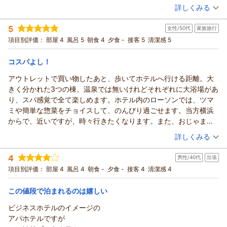
で退席しました。
り、待ったりする事もなくスムーズにお部屋に入ることができま
（投稿日：2026/07/29）
とても励みになります。
詳しくみる
今後に期待します。
した。お部屋も今回1番安いお任せのタイプを予約しましたがたま
しかしながら、お部屋の広さや館内案内、朝食会場での補充不
宿泊時期：
2026年07月宿泊 (友達旅行)
たま客室最上階？のお部屋でとても眺めが良かったです。プール
足やスタッフの気配りなど、不快な思いをさせてしまい、申し
5
女性/50代
家族旅行
投稿者：
たまちゃんさん
(女性/20代)
は天気のせいもあり、人もそこそこと言った感じでした。大浴場
訳ございません。いただいたご指摘は真摯に受け止め、改善に
宿泊プラン：
【東京ベイ幕張20周年記念】12時チェックアウト！ ダブルル
項目別評価：
部屋 4
風呂 5
朝食 4
夕食 -
接客 5
清潔感 5
は女性だと3箇所入る事が出来て、サウナや露天風呂などそれぞれ
ームお得に満喫！素泊まり
努めてまいります。
ダブル
食事なし
とても癒されました。
宿泊価格帯：
またのご来館を心よりお待ちしております。ご投稿ありがとう
4,001～5,000円(大人一人あたり/税込)
コスパよし！
個人的にお部屋のテレビでVODが見られたり、ミラーリングでき
ございました。
る機能がとても良いなと思っているのでお部屋に帰ってからもす
アウトレットで買い物したあと、歩いてホテルへ行ける距離。大
アパホテル＆リゾート〈東京ベイ幕張〉からの返信
フロント 一條
ごくゆっくりでき、大満足です。
きく分かれた3つの棟、温泉では無いけれどそれぞれに大浴場があ
この度はアパホテル＆リゾート〈東京ベイ幕張〉をご利用いた
（返信日：2026/07/31）
追加精算等なかったのでチェックアウトもスムーズに帰る事がで
り、スパ感覚で全て楽しめます。ホテル内のローソンでは、ツマ
だきまして誠にありがとうございます。数あるホテルの中から
きました。ぜひまた利用したいと思うようなホテルです。
ミや簡単な惣菜をチョイスして、のんびり過ごせます。当方横浜
当館をお選びいただき大変光栄でございます。
からで、近いですが、時々行きたくなります。また、おじゃまし
スタッフへのお褒めのお言葉重ねて御礼申し上げます。これか
ます
（投稿日：2026/07/28）
らもお客様よりご愛顧いただけますよう精進させていただきま
詳しくみる
す。
宿泊時期：
2026年07月宿泊 (家族旅行)
またのお越しをスタッフ一同心よりお待ち申し上げておりま
4
男性/40代
出張
投稿者：
なおさん
(女性/50代)
す。
宿泊プラン：
朝食付き（ラ・ベランダ）房総の豊かな食材を使用した朝食ビ
項目別評価：
部屋 4
風呂 4
朝食 -
夕食 -
接客 4
清潔感 4
ュッフェ
フロント 山本
ツイン
朝のみ
宿泊価格帯：
6,001～7,000円(大人一人あたり/税込)
（返信日：2026/07/31）
この値段で泊まれるのは嬉しい
ビジネスホテルのイメージの
アパホテル＆リゾート〈東京ベイ幕張〉からの返信
アパホテルですが
この度はアパホテル＆リゾート〈東京ベイ幕張〉をご利用いた