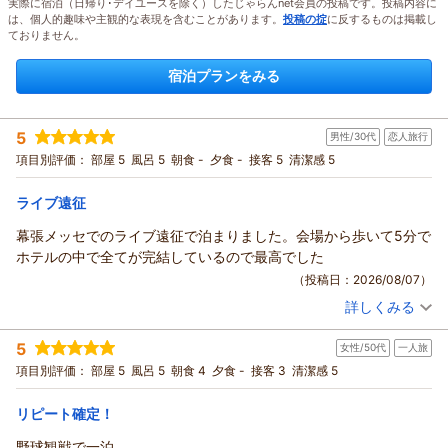
実際に宿泊（日帰り･デイユースを除く）したじゃらんnet会員の投稿です。投稿内容に
は、個人的趣味や主観的な表現を含むことがあります。
投稿の掟
に反するものは掲載し
ておりません。
宿泊プランをみる
5
男性/30代
恋人旅行
項目別評価：
部屋 5
風呂 5
朝食 -
夕食 -
接客 5
清潔感 5
ライブ遠征
幕張メッセでのライブ遠征で泊まりました。会場から歩いて5分で
ホテルの中で全てが完結しているので最高でした
（投稿日：2026/08/07）
詳しくみる
宿泊時期：
2026年06月宿泊 (恋人旅行)
投稿者：
ウギンさん
(男性/30代)
5
女性/50代
一人旅
宿泊プラン：
素泊まり
ツイン
食事なし
項目別評価：
部屋 5
風呂 5
朝食 4
夕食 -
接客 3
清潔感 5
宿泊価格帯：
12,001～13,000円(大人一人あたり/税込)
リピート確定！
野球観戦で一泊。