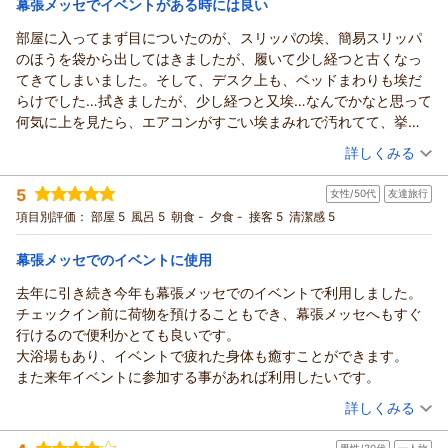
幕張メッセでイベントがある時には良い
アパホテル＆リゾート〈東京ベイ幕張〉からの返信
いつもアパホテル＆リゾート〈東京ベイ幕張〉をご利用いただ
部屋に入ってまず目についたのが、スリッパの埃、簡易スリッパ
き誠にありがとうございます。
のほうを袋から出してはきましたが、履いて少し経つと古くなっ
数あるホテルの中から当館を選んでいただきまして誠にありが
てきてしまいました。そして、デスク上も、ベッドまわりも埃だ
とうございます。
らけでした…拭きましたが、少し経つと又埃…なんでかなと思って
ご滞在中、「大変良かった」とのお褒めの言葉を頂戴し、スタ
何気に上を見たら、エアコンがすごい埃まみれで汚れてて、挙げ
ッフ一同大変嬉しく存じます。
句は、落ちてきたのか、虫が壁に止まってました。
（投稿日：2026/08/04）
詳しくみる
また、当館にございます3つの大浴殿につきましてもご満足い
ホテルのスタッフの方々は、笑顔で優しい接客で部屋からの景色
ただけたご様子が伺え、何よりでございます。広々としたお風
宿泊時期：
2026年07月宿泊 (一人旅)
も良かったですが、清潔感からしたら、もう二度と泊まりたくな
5
女性/50代
友達旅行
投稿者：
ともちさん
(女性/50代)
呂で日頃の疲れをゆっくりと癒やしていただけたのであれば幸
いと思いました。
宿泊プラン：
朝食付き（ラ・ベランダ）房総の豊かな食材を使用した朝食ビ
項目別評価：
部屋 5
風呂 5
朝食 -
夕食 -
接客 5
清潔感 5
いでございます。
ュッフェ
シングル
朝のみ
また湯上がりのアイスやドリンクサービスにつきまして、貴重
宿泊価格帯：
8,001～9,000円(大人一人あたり/税込)
幕張メッセでのイベントに使用
なご意見をお寄せいただきありがとうございます。誠に恐縮な
がら、現状当館では湯上がりサービスは行っておりませんが、
去年に引き続き今年も幕張メッセでのイベントで利用しました。
アパホテル＆リゾート〈東京ベイ幕張〉からの返信
今回いただいたご要望は今後のより良いホテルづくりのための
チェックイン前に荷物を預けることもでき、幕張メッセへもすぐ
この度はアパホテル＆リゾート〈東京ベイ幕張〉をご利用いた
参考とさせていただきます。
行けるので便利かとても良いです。
だき誠にありがとうございます。
これからもお客様にご満足いただける快適な空間とサービスを
大浴場もあり、イベントで疲れた身体も癒すことができます。
スタッフの接客対応や客室からの景色につきまして、温かいお
ご提供できるよう、精進してまいります。
また来年イベントに参加する事があれば利用したいです。
言葉を頂戴し大変嬉しく存じます。
この度はお忙しい中、嬉しいご感想と貴重なご意見をご投稿い
（投稿日：2026/08/04）
しかしながら、お部屋の清掃につきまして、スリッパやデス
詳しくみる
ただきまして誠にありがとうございました。お客様のまたのご
ク、ベッド周りの埃、さらにはエアコンの汚れや虫の発生な
来館を心よりお待ち申し上げております。
宿泊時期：
2026年08月宿泊 (友達旅行)
ど、多大なるご不快な思いとご迷惑をお掛けいたしましたこ