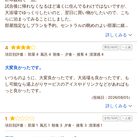
試合後に帰れなくなるほど遠くに住んでるわけではないですが、
大浴場でゆっくりしたいのと、翌日に買い物がしたいので、こち
らに泊まってみることにしました。
部屋指定なしプランを予約。セントラルの眺めのよい部屋に嬉し
くなりました。大浴場は複数あり、館内湯巡りを楽しめて、大満
（投稿日：2026/08/06）
詳しくみる
足の滞在となりました。
宿泊時期：
2026年07月宿泊 (一人旅)
野球観戦ついでに宿泊するのを定番にしよう！と思っています、
4
男性/60代
一人旅
投稿者：
hempさん
(女性/50代)
宿泊プラン：
朝食付き 和食レストラン 幕張七十二 ※部屋タイプおまかせ
項目別評価：
部屋 4
風呂 4
朝食 -
夕食 -
接客 4
清潔感 4
その他
朝のみ
宿泊価格帯：
8,001～9,000円(大人一人あたり/税込)
大変良かったです。
いつものように、大変良かったです。大浴場も良かったです。も
し可能なら湯上がりサービスのアイスやドリンクなどがあればも
っと良かったです。
（投稿日：2026/08/05）
詳しくみる
宿泊時期：
2026年07月宿泊 (一人旅)
投稿者：
セナさん
(男性/60代)
1
女性/50代
一人旅
宿泊プラン：
素泊まり
ツイン
食事なし
項目別評価：
部屋 1
風呂 1
朝食 3
夕食 -
接客 3
清潔感 1
宿泊価格帯：
6,001～7,000円(大人一人あたり/税込)