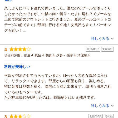
久しぶりにペット連れて伺いました。夏なのでプールでゆっくり
アパホテル＆リゾート〈東京ベイ幕張〉からの返信
したかったのですが、生憎の雨・曇り・たまに晴れ？でプールを
この度はアパホテル＆リゾート〈東京ベイ幕張〉にご宿泊いた
止めて駅前のアウトレットに行きました。夏のプールはペットコ
だきまして誠にありがとうございます。
テージの前ですぐに部屋に行ける立地！女風呂もすぐ！パーキン
当館の価格帯や無料VODコンテンツ、館内のコンビニやレスト
グも近い！
ランなどの利便性にご満足いただけた様子が伺え、大変嬉しく
ただ、日にちによっては…凄い高い日があるから(O_O)チェックし
（投稿日：2026/07/29）
思っております。また、36階からのロケーションや幕張メッ
詳しくみる
て泊まります。館内にも何軒か食事処ありますし、駅前までも10
セ・駅からのアクセスに関しても温かいお言葉を戴き、感謝申
宿泊時期：
2026年07月宿泊 (夫婦旅行)
分位なんで外で食事にも行けます。また10月に行く予定です。
し上げます。
4
男性/80代
夫婦旅行
投稿者：
かーなちゃんさん
(女性/50代)
アメニティも揃っているので手ぶらで行けます。大浴場にスキン
朝食もお気に召していただけ、何よりです。
宿泊プラン：
素泊まり 大切なわんちゃんと一緒に旅行へGO！ペット同室
項目別評価：
部屋 4
風呂 4
朝食 4
夕食 -
接客 4
清潔感 4
ケアもあります。ないのはヘヤーオイルくらいです。
可★
これからも快適にお過ごしいただける様サービス向上に努めて
ツイン
食事なし
コンビニもあります。
宿泊価格帯：
まいります。
12,001～13,000円(大人一人あたり/税込)
料理が美味しい
お近くにお越しの際は是非また当館をご利用下さいませ。スタ
何回か宿泊させてもらっているが、ゆったり大きな風呂に入れ
アパホテル＆リゾート〈東京ベイ幕張〉からの返信
ッフ一同心よりお待ちしております。
て、リラックスできます。部屋からの願望も良く、楽しめる。
ご投稿ありがとうございました。
この度はアパホテル＆リゾート〈東京ベイ幕張〉をご利用いた
特に朝食は品数も多く、味的にも満足出来ます。朝刊も用意され
フロント 一條
だきまして誠にありがとうございます。数あるホテルの中から
ているのもベターです。
当館をお選びいただき大変光栄でございます。
（返信日：2026/08/04）
ただ駐車場代がUPしたのは、時節柄とはいえ残念です。
プールはあいにくのお天気でお楽しみいただけず残念でした
（投稿日：2026/07/29）
が、ペットコテージの立地やアメニティについても詳しくお褒
詳しくみる
めいただき、大変嬉しく存じます。
宿泊時期：
2026年07月宿泊 (夫婦旅行)
宿泊料金につきましては、どの日にご宿泊いただいても価格以
3
女性/60代
その他
投稿者：
てるりんさん
(男性/80代)