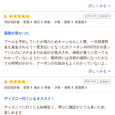
当館は幕張メッセやゾゾマリンスタジアムは徒歩三分圏内でご
（投稿日：2026/08/03）
詳しくみる
利用いただけ、
各イベントに参加するのに、大変好立地となっております。
宿泊時期：
2026年07月宿泊 (恋人旅行)
5
大浴場の行き方について、ご不便おかけし申し訳ございませ
女性/20代
友達旅行
投稿者：
Ruiさん
(男性/30代)
宿泊プラン：
朝食付き（ラ・ベランダ）房総の豊かな食材を使用した朝食ビ
ん。今後は案内用紙を作成し、再発防止に努めて参ります。
項目別評価：
部屋 4
風呂 5
朝食 -
夕食 -
接客 3
清潔感 5
ュッフェ
ダブル
朝のみ
またのお客様のご利用心よりお待ちしております。
宿泊価格帯：
6,001～7,000円(大人一人あたり/税込)
フロント 清水
温泉が良かった
（返信日：2026/08/05）
プールを予約していたが雨のためキャンセルした際、一旦部屋料
アパホテル＆リゾート〈東京ベイ幕張〉からの返信
金も返金されもう一度支払いとなったがクーポン3000円分を使っ
この度はアパホテル＆リゾート〈東京ベイ幕張〉にご宿泊いた
ていたのにそのままのお会計が提示され、値段が違うと言っても
だきまして誠にありがとうございます。.
わかっていないようだった。最終的には当初の値段になったがと
今回のご滞在にご満足いただけましたこと大変嬉しく存じま
ても時間がかかり、クーポンの仕組みもよくわかっていないよう
す。
だった。それ以外の温泉や部屋は良かった。
（投稿日：2026/08/02）
当館の清掃面につきまして、お褒めの言葉を頂戴し、大変光栄
詳しくみる
でございます。
宿泊時期：
2026年07月宿泊 (友達旅行)
お部屋と館内の空調に関して、ご不便おかけし申し訳ございま
4
男性/20代
友達旅行
投稿者：
いぶきさん
(女性/20代)
せん。
宿泊プラン：
素泊まり
項目別評価：
部屋 4
風呂 3
ツイン
朝食 -
食事なし
夕食 -
接客 4
清潔感 5
チェックイン後のお部屋への行き方について案内するよう心掛
宿泊価格帯：
4,001～5,000円(大人一人あたり/税込)
けて参ります。また、空調に関しては、早急に効いていない箇
ディズニー行くにもオススメ！
所に発見し、再発防止に努めて参ります。
アパホテル＆リゾート〈東京ベイ幕張〉からの返信
ディズニーに行くにも結構近く、周りに施設がとても多いため、
お客様のまたのご利用お待ちしております。
この度はアパホテル＆リゾート〈東京ベイ幕張〉にご宿泊いた
楽しめます。
フロント 清水