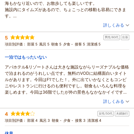
だきまして誠にありがとうございます。
海もかなり近いので、お散歩しても楽しいです。
（返信日：2026/08/05）
大浴場やお部屋につきましてご満足いただけた一方で、精算手
施設内にタイムズがあるので、ちょこっとの移動も容易にできま
続きの際にお迷惑とご不快な思いをさせてしまい誠に申し訳ご
す。
ざいません。今後はこのようなことが無い様にしてまいりま
ホテル内はとても広く、ご飯の美味しい香りが漂います。
（投稿日：2026/07/31）
詳しくみる
す。
温泉も3つほどあり、楽しめます。
次回お越しいただいた際には、よりスムーズで快適なサービス
宿泊時期：
2026年07月宿泊 (友達旅行)
5
でお迎えできる様に努めてまいります。
男性/60代
出張
投稿者：
ゆたまるさん
(男性/20代)
宿泊プラン：
素泊まり
またのご来館をスタッフ一同心よりお待ちしております。
項目別評価：
部屋 5
風呂 5
ダブル
朝食 5
食事なし
夕食 -
接客 5
清潔感 5
宿泊価格帯：
フロント 一條
4,001～5,000円(大人一人あたり/税込)
一泊ではもったいない
（返信日：2026/08/04）
アパホテル＆リゾート〈東京ベイ幕張〉からの返信
アパホテル&リゾートさんは大きな施設ながらリーズナブルな価格
この度はアパホテル＆リゾート〈東京ベイ幕張〉にご宿泊いた
で泊まれるのがうれしい点です。無料のVODに結構面白いタイト
だきまして誠にありがとうございます。
ルがあります。今回はF1でした！。外に出ていかなくともコンビ
当館からディズニーリゾートまでのアクセスや周辺環境、館内
ニやレストランに行けるのも便利ですし。朝食もいろんな料理を
施設につきまして、当館の魅力を存分にお楽しみいただけたご
楽しめます。今回は36階でしたが外の景色もなかなかイイです
様子で大変嬉しく存じます。
ね。海浜幕張駅から少し距離はありますが幕張メッセくらいで，
（投稿日：2026/07/30）
詳しくみる
今後とも快適なご滞在をご提供できる様サービス向上に努めて
大方は屋根がある専用通路を歩くだけなので苦になりません。
まいります。
宿泊時期：
2026年07月宿泊 (出張)
4
またのお越しをスタッフ一同心よりお待ちしております。ご投
女性/50代
夫婦旅行
投稿者：
ゆうちんさん
(男性/60代)
宿泊プラン：
朝食付き 和食レストラン 幕張七十二 ※部屋タイプおまかせ
稿ありがとうございました。
項目別評価：
部屋 4
風呂 3
朝食 -
夕食 -
接客 3
清潔感 4
その他
朝のみ
フロント 一條
宿泊価格帯：
8,001～9,000円(大人一人あたり/税込)
休息
（返信日：2026/08/04）