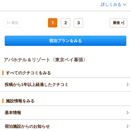
詳しくみる
で光栄に存じます、今後も皆様にご満足いただけるホテル造り
宿泊時期：
2026年05月宿泊 (家族旅行)
投稿者：
を目指し邁進して参ります。
あっさーさん
(男性/30代)
宿泊プラン：
【素泊まり・事前決済限定】非接触1秒チェックイン体験プラ
館内設置のコインランドリーではご不便をおかけしてしまい
ン
1
2
3
|< 最初
トリプル
食事なし
最後 >|
申し訳ございませんでした。
宿泊価格帯：
4,001～5,000円(大人一人あたり/税込)
洗濯・乾燥と各収容キロ数の上限がございますが貴重なお声を
参考にすぐには難しいですが改善出来るよう努めて参ります。
宿泊プランをみる
アパホテル＆リゾート〈東京ベイ幕張〉からの返信
お忙しい中貴重なご投稿をありがとうございました、またの
この度はアパホテル＆リゾート〈東京ベイ幕張〉にご宿泊頂き
ご来館を心よりお待ちいたしております。
まして誠にありがとうございます。
フロント
アパホテル＆リゾート〈東京ベイ幕張〉
当館の立地と今回のご宿泊にご満足いただけました事、大変嬉
（返信日：2026/07/29）
しく存じます。
お忙しい中での口コミのご投稿誠にありがとうございます。
すべてのクチコミをみる
お客様のまたのご来館を心よりお待ちしております。
投稿から1年以上経過したクチコミ
フロント室伏
（返信日：2026/07/29）
施設情報をみる
基本情報
宿泊施設からのお知らせ