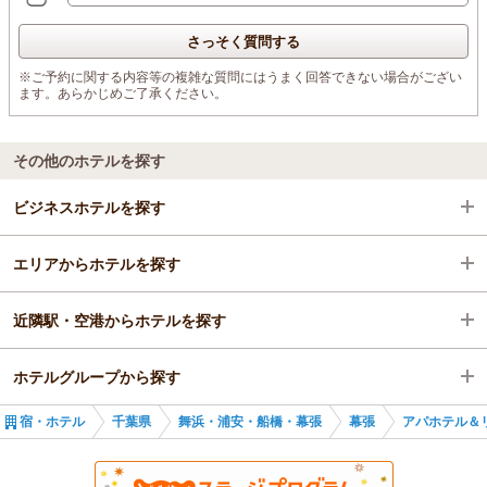
さっそく質問する
※ご予約に関する内容等の複雑な質問にはうまく回答できない場合がござい
ます。あらかじめご了承ください。
その他のホテルを探す
ビジネスホテルを探す
エリアからホテルを探す
千葉県
近隣駅・空港からホテルを探す
舞浜・浦安・船橋・幕張
千葉県
ホテルグループから探す
幕張
舞浜・浦安・船橋・幕張
京成幕張本郷駅
宿・ホテル
千葉県
舞浜・浦安・船橋・幕張
幕張
アパホテル＆
海浜幕張駅
幕張
幕張本郷駅
全国のアパホテルズ＆リゾーツ