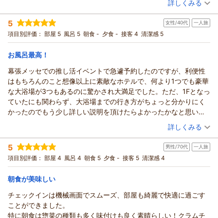
詳しくみる
お部屋の広さや清潔さ、お風呂もお楽しみいただけた様でうれ
しく存じます。
宿泊時期：
2026年07月宿泊 (出張)
5
これからも快適にお過ごしいただける様努めてまいります。
女性/40代
一人旅
投稿者：
とし坊さん
(男性/70代)
宿泊プラン：
【じゃらんスペシャルウィーク】朝食付き 部屋タイプはおま
またのご来館をスタッフ一同心よりお待ちしております。ご投
項目別評価：
部屋 5
風呂 5
朝食 -
夕食 -
接客 4
清潔感 5
かせ※リクエスト不可
その他
朝のみ
稿ありがとうございました。
宿泊価格帯：
7,001～8,000円(大人一人あたり/税込)
フロント 一條
お風呂最高！
（返信日：2026/07/30）
幕張メッセでの推し活イベントで急遽予約したのですが、利便性
アパホテル＆リゾート〈東京ベイ幕張〉からの返信
はもちろんのこと想像以上に素敵なホテルで、何より1つでも豪華
この度はアパホテル＆リゾート〈東京ベイ幕張〉にご宿泊いた
な大浴場が3つもあるのに驚かされ大満足でした。ただ、1Fとなっ
だきまして誠にありがとうございます。
ていたにも関わらず、大浴場までの行き方がちょっと分かりにく
朝食で千葉県産の食材をお楽しみいただけた事、大変嬉しく思
かったのでもう少し詳しい説明を頂けたらよかったかなと思いま
います。
した。
（投稿日：2026/07/25）
大浴場でものんびりとお過ごしいただけ何よりでございます。
詳しくみる
今後も快適にお過ごしいただける様、サービス向上に努めてま
宿泊時期：
2026年07月宿泊 (一人旅)
いります。
5
男性/70代
一人旅
投稿者：
もんもんさん
(女性/40代)
またのご来館をスタッフ一同心よりお待ちしております。ご投
宿泊プラン：
【じゃらんスペシャルウィーク】素泊まり 部屋タイプおまかせ
項目別評価：
部屋 4
風呂 4
朝食 5
夕食 -
接客 5
清潔感 4
※リクエスト不可
稿ありがとうございました。
その他
食事なし
宿泊価格帯：
フロント 一條
5,001～6,000円(大人一人あたり/税込)
朝食が美味しい
（返信日：2026/07/30）
チェックインは機械画面でスムーズ、部屋も綺麗で快適に過ごす
アパホテル＆リゾート〈東京ベイ幕張〉からの返信
ことができました。
この度はアパホテル＆リゾート〈東京ベイ幕張〉にご宿泊いた
特に朝食は惣菜の種類も多く味付けも良く素晴らしい！クラムチ