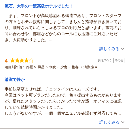
（返信日：2026/07/29）
流石、大手の一流高級ホテルでした！
アパホテル＆リゾート〈東京ベイ幕張〉からの返信
この度はアパホテル＆リゾート〈東京ベイ幕張〉にご宿泊いた
まず、フロントが高級感溢れる構造であり、フロントスタッフ
だきまして誠にありがとうございます。
の方々もホテル接客に関しまして、きちんと指導が行き届いてお
数あるホテルの中から当館を選んでいただきまして誠にありが
り、訓練されていらっしゃるプロの対応だと思います。事前のお
とうございます。
問い合わせや、部屋などからのコールにも迅速にご対応いただ
お客様のおっしゃる通り、当ホテルのセントラルタワーは今年
き、大変助かりました。
6月に客室をリニューアルしており、全体的に新しくきれいな
わたくしは観光のため宿泊したのですが、ややビジネスホテル
（投稿日：2026/07/23）
詳しくみる
お部屋でお過ごしすることが可能でございます。今後、ご利用
向けの接客でしたので、その点は意外だと思いました。
の際はリニューアルされたお部屋とともに高層階ならではの景
宿泊時期：
2026年07月宿泊 (一人旅)
温泉が魅力的でした。一流高級ホテルの温泉そのもので、何度
4
男性/60代
その他
投稿者：
さっちゃんさん
(女性/30代)
色をお楽しみくださいませ。
でもリピートしたいと思いました。ベッドも高級感溢れ、アメニ
宿泊プラン：
【じゃらんスペシャルウィーク】素泊まり 部屋タイプおまかせ
項目別評価：
部屋 5
風呂 5
朝食 -
夕食 -
接客 3
清潔感 4
しかしながら、エレベーターに関しまして、ご不便お掛けして
ティも豊富でした。
※リクエスト不可
その他
食事なし
しまい申し訳ございません。今後の混雑時の対策を考え、改善
窓の外は、景色がとても素晴らしかったので感動しました。海
宿泊価格帯：
5,001～6,000円(大人一人あたり/税込)
清潔で静か
に努めてまいります。
や景色、夜景は絶景スポットで魅力的でした。
また観戦時には、ぜひ当館をご利用くださいませ。スタッフ一
一泊だともったいないくらいです。他の素敵な宿泊プランや朝
事前決済済ませれば、チェックインはスムーズです。
アパホテル＆リゾート〈東京ベイ幕張〉からの返信
同、心よりお待ち申し上げております。
食、夕食など堪能していきたいと思いました。
今回はペット可ブランだったので、色々提出するものがあります
この度はアパホテル＆リゾート〈東京ベイ幕張〉にご宿泊いた
フロント 児嶋
人生でとても良い思い出の一つです！
が、慣れたスタッフだったらよかったですが逐一オフィスに確認
だきまして、誠にありがとうございます。
（返信日：2026/07/29）
していて結構時間かかりました。
フロントの構造とスタッフの対応など、多くの点でお褒めの言
しょうがないですが、一個一個マニュアル確認せず対応してもら
葉をいただけましたようで光栄に存じます。
えるとスムーズだと思います。
（投稿日：2026/07/23）
今後とも皆様にご満足いただけるホテル造りを目指し邁進して
詳しくみる
それ以外はよかったです。
参ります。