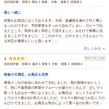
インを目指し、システムの改善に努めて参ります。
宿泊プラン：
【じゃらんスペシャルウィーク】素泊まり 部屋タイプおまかせ
項目別評価：
部屋 5
風呂 5
朝食 -
夕食 -
接客 5
清潔感 5
※リクエスト不可
またきちんとお客様をサポートできる体制を整え、ご利用いた
その他
食事なし
宿泊価格帯：
だくお客様の貴重なお時間をなるべくいただかないよう、スタ
3,001～4,000円(大人一人あたり/税込)
孫と一緒に
ッフのご案内方法も見直して参る所存です。
何度かお世話になっております。今回、急遽孫を連れて行く事に
アパホテル＆リゾート〈東京ベイ幕張〉からの返信
お忙しい中ご投稿をいただき誠にありがとうございます。
なったのですが、予約変更をすっかり忘れてしまい、ロビーで伝
お客様のまたのご来館を心よりお待ち申し上げます。
この度はアパホテル＆リゾート〈東京ベイ幕張〉にご宿泊い
えたところ、気持ち良く対応して頂きました。おかげで無事に泊
フロント 山本
ただき誠にありがとうございました。
まることができました。ここのホテル、どのスタッフさんもいつ
数あるホテルの中から当館をお選びいただき光栄に存じます、
（返信日：2026/07/31）
も対応が素晴らしいと思います。
お忙しい中貴重なご投稿をありがとうございました、またの
孫達は、綺麗な部屋と広さに大興奮していました。
（投稿日：2026/07/26）
ご来館を心よりお待ちいたしております。
詳しくみる
お風呂も綺麗で、今回も楽しく過ごす事が出来ました。色々とあ
フロント
宿泊時期：
2026年07月宿泊 (家族旅行)
りがとうございました。
4
（返信日：2026/07/31）
男性/70代
出張
投稿者：
和ちゃんさん
(女性/50代)
宿泊プラン：
素泊まり
項目別評価：
部屋 4
風呂 5
ツイン
朝食 5
食事なし
夕食 -
接客 3
清潔感 4
宿泊価格帯：
6,001～7,000円(大人一人あたり/税込)
朝食が大満足、お風呂も充実
アパホテル＆リゾート〈東京ベイ幕張〉からの返信
幕張メッセの会合に合わせて2泊しました。朝の朝食がおいしく
この度はアパホテル＆リゾート〈東京ベイ幕張〉にご宿泊いた
て、特に千葉県産の野菜やフルーツが盛りだくさんで、少しづつ
だきまして誠にありがとうございます。
取ってもおなか一杯になりました。お風呂は、セントラルタワー
今回、お孫様とご一緒のご宿泊で、予約変更の件を気持ちよく
とウエスト館の2か所入りましたが、ウエスト館のほうが広くての
対応できたこと、そして無事にお泊りいただけたとのお言葉に
んびりできました。お風呂も気分によって選べるのが良いです
スタッフ一同大変励まされました。
ね。
（投稿日：2026/07/25）