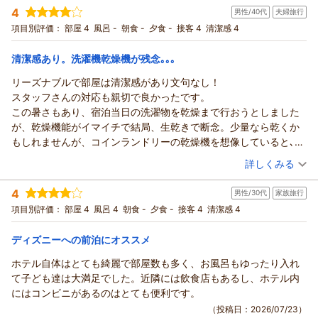
宿泊時期：
2026年05月宿泊 (その他)
お客様のまたのご来館をスタッフ一同心よりお待ちしておりま
4
男性/40代
夫婦旅行
投稿者：
カツさん (男性/60代)
す。
宿泊プラン：
素泊まり 大切なわんちゃんと一緒に旅行へGO！ペット同室
項目別評価：
部屋 4
風呂 -
朝食 -
夕食 -
接客 4
清潔感 4
可★
フロント 室伏
ツイン
食事なし
宿泊価格帯：
8,001～9,000円(大人一人あたり/税込)
（返信日：2026/07/29）
清潔感あり。洗濯機乾燥機が残念｡｡｡
リーズナブルで部屋は清潔感があり文句なし！
アパホテル＆リゾート〈東京ベイ幕張〉からの返信
スタッフさんの対応も親切で良かったです。
この度はアパホテル＆リゾート〈東京ベイ幕張〉にご宿泊いた
この暑さもあり、宿泊当日の洗濯物を乾燥まで行おうとしました
だきまして、誠にありがとうございます。
が、乾燥機能がイマイチで結局、生乾きで断念。少量なら乾くか
またお客様のご貴重な口コミをいただきまして、重ねてお礼申
もしれませんが、コインランドリーの乾燥機を想像していると､､､
し上げます。
ダメかも。
（投稿日：2026/07/23）
チェックインに関しましてお時間をいただいてしまい、大変申
詳しくみる
部屋のテレビで洗濯機残り時間が表示されるなど､､､便利な機能が
し訳ございませんでした。
宿泊時期：
2026年07月宿泊 (夫婦旅行)
あるだけに。3回追加乾燥させましたが､､､結果変わらず。宿泊料
1人一人がマニュアルを確認せず、お客様のニーズに応えられる
4
男性/30代
家族旅行
投稿者：
だげさん
(男性/40代)
のお得感が無くなる始末。翌日も生乾きの衣類を持ち歩く結果と
接客が出来るよう精進してまいります。
宿泊プラン：
素泊まり 部屋タイプおまかせ ※リクエスト不可
項目別評価：
部屋 4
風呂 4
朝食 -
夕食 -
接客 4
清潔感 4
その他
なりました。
また、次回以降スムーズな対応を心がけてまいります。
食事なし
多少高くても良いのでしっかり乾燥できる機械の導入を期待しま
お客様のまたのご来館をスタッフ一同心よりお待ちしておりま
ディズニーへの前泊にオススメ
宿泊価格帯：
3,001～4,000円(大人一人あたり/税込)
す。
す。
ホテル自体はとても綺麗で部屋数も多く、お風呂もゆったり入れ
フロント 染谷
アパホテル＆リゾート〈東京ベイ幕張〉からの返信
て子ども達は大満足でした。近隣には飲食店もあるし、ホテル内
（返信日：2026/07/29）
この度はアパホテル＆リゾート〈東京ベイ幕張〉にご宿泊い
にはコンビニがあるのはとても便利です。
ただき誠にありがとうございました。
（投稿日：2026/07/23）
客室・スタッフの対応ではお褒めの言葉をいただけましたよう