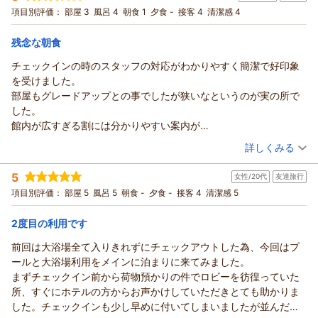
上の価値を感じていただけるよう、サービス向上に努めてまい
宿泊プラン：
朝食付き（ラ・ベランダ）房総の豊かな食材を使用した朝食ビ
項目別評価：
部屋 3
風呂 4
朝食 1
夕食 -
接客 4
清潔感 4
ュッフェ
ります。
ツイン
朝のみ
宿泊価格帯：
またのお越しをスタッフ一同心よりお待ち申し上げておりま
6,001～7,000円(大人一人あたり/税込)
残念な朝食
す。
チェックインの時のスタッフの対応がわかりやすく簡潔で好印象
アパホテル＆リゾート〈東京ベイ幕張〉からの返信
フロント 山本
を受けました。
この度はアパホテル＆リゾート〈東京ベイ幕張〉をご利用いた
（返信日：2026/07/31）
部屋もグレードアップとの事でしたが狭いなというのが実の所で
だきまして誠にありがとうございます。数あるホテルの中から
した。
当館をお選びいただき大変光栄でございます。
館内が広すぎる割には分かりやすい案内が
お風呂や眺望でリラックスしていただけたとのこと、大変嬉し
少なく、迷っていられる高齢者を３組程見かけました。
（投稿日：2026/07/29）
く存じます。また、朝食や朝刊サービスにもご満足いただけて
詳しくみる
夕食のレストランは内容的にも金額的にも上と下はあるのですが
何よりでございます。
宿泊時期：
2026年07月宿泊 (その他)
中間といいますがもう少しサラッと入りやすい店舗があったら良
駐車場料金の改定につきましては、ご負担をおかけし誠に心苦
5
女性/20代
友達旅行
投稿者：
パッチさん
(女性/60代)
いなあと思いました。
しく思っております。価格以上の快適さとサービスをご提供で
宿泊プラン：
朝食付き 和食レストラン 幕張七十二 ※部屋タイプおまかせ
項目別評価：
部屋 5
風呂 5
朝食 -
夕食 -
接客 4
清潔感 5
お風呂は清潔で気持ちよく利用させていただきました。
きるよう、一層努めてまいります。
その他
朝のみ
ひとつだけ残念だったのは和食処での朝食でした。
宿泊価格帯：
またのお越しを、スタッフ一同心よりお待ちしております。
5,001～6,000円(大人一人あたり/税込)
2度目の利用です
まだ1時間以上あるのに品物がなくなっている物が多く，下げられ
フロント 山本
た食器もそのままだったりスプーンやホークが空っぽだったり、
前回は大浴場全て入りきれずにチェックアウトした為、今回はプ
アパホテル＆リゾート〈東京ベイ幕張〉からの返信
（返信日：2026/07/31）
スタッフさんはカウンターの中で何か仕事をしている人がひとり
ールと大浴場利用をメインに泊まりに来てみました。
この度はアパホテル＆リゾート〈東京ベイ幕張〉にご宿泊いた
いたかいないか……。
まずチェックイン前から荷物預かりの件でロビーを彷徨っていた
だきまして誠にありがとうございます。
もう少し，周りに気を配っても良いのになあと思いました。
所、すぐにホテルの方からお声かけしていただきとても助かりま
チェックイン対応や大浴場についてお褒めの言葉をいただき嬉
内容も手作り感を全く感じられない物ばかりで殆ど手をつけない
した。チェックインも少し早めに付いてしまいましたが並んだ
しく存じます。