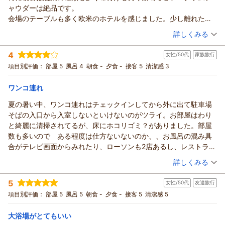
だきまして誠にありがとうございます。
ャウダーは絶品です。
当館自慢の大浴場でご満足いただけて大変嬉しく思います。
会場のテーブルも多く欧米のホテルを感じました。少し離れたエ
一方で大浴場までのご案内が分かりづらかったとのご指摘、申
リアでガーデンを見ながらいただきましたが、ハワイアン音楽が
（投稿日：2026/07/24）
し訳ございません。より分かりやすいご説明が出来るよう、改
詳しくみる
流れまるでハワイにいる感覚でした！
善に努めてまいります。
宿泊時期：
2026年07月宿泊 (一人旅)
また利用します。
またのご来館をスタッフ一同心よりお待ちしております。ご投
4
女性/50代
家族旅行
投稿者：
サムさん
(男性/70代)
稿ありがとうございました。
宿泊プラン：
朝食付き（ラ・ベランダ）房総の豊かな食材を使用した朝食ビ
項目別評価：
部屋 5
風呂 4
朝食 -
夕食 -
接客 5
清潔感 3
ュッフェ
フロント 一條
シングル
朝のみ
宿泊価格帯：
8,001～9,000円(大人一人あたり/税込)
（返信日：2026/07/30）
ワンコ連れ
夏の暑い中、ワンコ連れはチェックインしてから外に出て駐車場
アパホテル＆リゾート〈東京ベイ幕張〉からの返信
そばの入口から入室しないといけないのがツライ。お部屋はわり
この度はアパホテル＆リゾート〈東京ベイ幕張〉にご宿泊いた
と綺麗に清掃されてるが、床にホコリゴミ？がありました。部屋
だけまして誠にありがとうございます。
数も多いので ある程度は仕方ないないのか、、お風呂の混み具
チェックインやお部屋、ご朝食を快適にご利用いただけたとの
合がテレビ画面からみれたり、ローソンも2店あるし、レストラン
お言葉、大変嬉しく思います。
もあるし困ることはなく、満足です。
（投稿日：2026/07/24）
朝食会場での雰囲気をお楽しみいただけた様で何よりです。
詳しくみる
これからも皆様に快適にお過ごしいただける様、サービス向上
宿泊時期：
2026年07月宿泊 (家族旅行)
に努めてまいります。
5
女性/50代
友達旅行
投稿者：
なおさん
(女性/50代)
またのご来館をスタッフ一同心よりお待ちしております。ご投
宿泊プラン：
素泊まり 大切なわんちゃんと一緒に旅行へGO！ペット同室
項目別評価：
部屋 5
風呂 5
朝食 -
夕食 -
接客 5
清潔感 5
可★
稿ありがとうございました。
ツイン
食事なし
宿泊価格帯：
フロント 一條
16,001～17,000円(大人一人あたり/税込)
大浴場がとてもいい