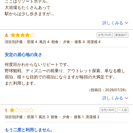
ここはリゾートホテル。
だきまして誠にありがとうございます。
大浴場もたくさんあって
ご宿泊の際、当館のアクセスに関してお褒めの言葉をいただ
駅からは少し歩きますが
き、スタッフ一同大変嬉しく存じます。
車の方は強くお勧めします。
（投稿日：2026/07/27）
当館は最寄りJR京葉線「海浜幕張駅」から徒歩7分であり、幕
詳しくみる
レストランも沢山あって
張メッセだけでなく、マリンスタジアム等各イベント会場まで
宿泊時期：
2026年06月宿泊 (出張)
スタッフも皆さん良い方々です。
も徒歩圏内と大変好立地で、多くのお客様からご好評いただい
4
女性/50代
家族旅行
投稿者：
桜吹雪さん (男性/40代)
ております。
宿泊プラン：
素泊まり
項目別評価：
部屋 4
風呂 4
ダブル
朝食 -
食事なし
夕食 -
接客 4
清潔感 4
ぜひ次回ご宿泊の際も当館をお選びいただけたら幸いですござ
宿泊価格帯：
6,001～7,000円(大人一人あたり/税込)
います。
安定の居心地の良さ
お客様のまたのご来館を心よりお待ち申し上げます。
アパホテル＆リゾート〈東京ベイ幕張〉からの返信
何度目かわからないリピートです。
フロント 山本
この度はアパホテル＆リゾート〈東京ベイ幕張〉をご利用いた
野球観戦、ディズニーの前乗り、アウトレット探索、単なる癒し
（返信日：2026/07/31）
だきまして誠にありがとうございます。
宿泊、様々な目的での宿泊になりますが毎回の大満足です。
数あるホテルの中、お選びいただき光栄でございます。
また利用します。
当館は新都市型ホテルでございます。
（投稿日：2026/07/26）
ビジネスホテルのような低価格、シティホテル並の室内・館内
詳しくみる
設備の充実、旅館に負けない真心サービスをコンセプトにして
宿泊時期：
2026年06月宿泊 (家族旅行)
おります。
投稿者：
kakoさん
(女性/50代)
1
女性/30代
一人旅
宿泊プラン：
素泊まり
お客様の評価に恥じぬよう、今後もサービス向上と快適なホテ
ツイン
食事なし
項目別評価：
部屋 1
風呂 3
朝食 -
夕食 -
接客 1
清潔感 3
宿泊価格帯：
ルづくりに努めてまいります。
7,001～8,000円(大人一人あたり/税込)
お忙しい中ご投稿をいただき誠にありがとうございます。
もう二度と利用しません。
アパホテル＆リゾート〈東京ベイ幕張〉からの返信
お客様のまたのご来館を心よりお待ち申し上げます。