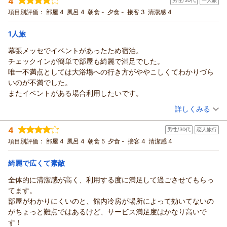
4
フロント 児嶋
男性/30代
一人旅
投稿者：
ともちんさん
(女性/50代)
と、心より深くお詫び申し上げます。
宿泊プラン：
素泊まり
項目別評価：
部屋 4
風呂 4
ツイン
朝食 -
食事なし
夕食 -
接客 3
清潔感 4
（返信日：2026/08/07）
お客様に快適にお過ごしいただける清潔な空間をご提供でき
宿泊価格帯：
3,001～4,000円(大人一人あたり/税込)
ず、「もう二度と泊まりたくない」とのお言葉を頂戴してしま
1人旅
ったことは、ホテルとして大変恥ずべきことであり、痛恨の極
アパホテル＆リゾート〈東京ベイ幕張〉からの返信
幕張メッセでイベントがあったため宿泊。
みでございます。
この度はアパホテル＆リゾート〈東京ベイ幕張〉にご宿泊いた
チェックインが簡単で部屋も綺麗で満足でした。
今回ご指摘いただきました内容は、直ちに清掃責任者をはじめ
だきまして
唯一不満点としては大浴場への行き方がややこしくてわかりづら
スタッフ全体で共有いたしました。客室の清掃手順や空調設備
誠にありがとうございます。
いのが不満でした。
の点検体制を今一度根本から見直し、今後このようなことが二
当館は、幕張メッセやゾゾマリンスタジアムに徒歩三分圏内で
またイベントがある場合利用したいです。
度と起こらぬよう再発防止に全力で取り組んでまいります。
ご利用いただけるため、
（投稿日：2026/08/04）
この度はお忙しい中、私どもの至らない点について貴重なご意
詳しくみる
各イベントに参加するうえで大変好立地となっております。
見をご投稿いただきまして誠にありがとうございました。
大浴場に関して、お褒めの言葉をいただき大変嬉しく存じま
宿泊時期：
2026年08月宿泊 (一人旅)
甚だ勝手なお願いではございますが、もし再び幕張エリアにお
4
す。たくさんのお客様から
男性/30代
恋人旅行
投稿者：
あおいさん
(男性/30代)
越しの際に挽回の機会を賜れますと幸いでございます。スタッ
宿泊プラン：
素泊まり
イベントや旅の疲れを癒すのに高評価いただいております
項目別評価：
部屋 4
風呂 4
シングル
朝食 5
食事なし
夕食 -
接客 4
清潔感 4
フ一同、心よりお待ち申し上げております。
宿泊価格帯：
今後ともお客様から選ばれるホテルを目指し、日々邁進して参
7,001～8,000円(大人一人あたり/税込)
フロント 横田
ります。
綺麗で広くて素敵
（返信日：2026/08/05）
アパホテル＆リゾート〈東京ベイ幕張〉からの返信
またのご利用お待ちしております。
全体的に清潔感が高く、利用する度に満足して過ごさせてもらっ
フロント 清水
この度はアパホテル＆リゾート〈東京ベイ幕張〉にご宿泊いた
てます。
だきまして
（返信日：2026/08/05）
部屋がわかりにくいのと、館内冷房が場所によって効いてないの
誠にありがとうございます。
がちょっと難点ではあるけど、サービス満足度はかなり高いで
今回のご滞在に満足いただけたこと大変光栄でございます。
す！