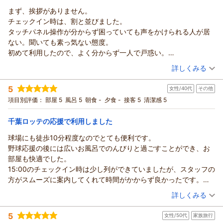
フロント 山本
この度はアパホテル＆リゾート〈東京ベイ幕張〉をご利用いた
まず、挨拶がありません。
だきまして誠にありがとうございます。
（返信日：2026/07/31）
チェックイン時は、割と並びました。
数あるホテルの中から当館をお選びいただき大変光栄でござい
タッチパネル操作が分からず困っていても声をかけられる人が居
ます。
ない。聞いても素っ気ない態度。
お客様の評価に恥じぬよう、今後もサービス向上と快適なホテ
初めて利用したので、よく分からず一人で戸惑い。
ルづくりに努めてまいります。
疲れて来たのにイライラ。
（投稿日：2026/07/26）
詳しくみる
またのお越しをスタッフ一同心よりお待ち申し上げておりま
部屋も夜景がキレイな所を予約したのに、ほぼ海側。
す。
宿泊時期：
2026年07月宿泊 (一人旅)
全然希望していた街並みが全く見えない。
5
女性/40代
その他
投稿者：
ゆさん
(女性/30代)
フロント 山本
雨だったこともあり、高層階を予約した意味が全くなし。
宿泊プラン：
【素泊まり】◇高層階指定◇夜景も海も一望★カップルにも大
項目別評価：
部屋 5
風呂 5
朝食 -
夕食 -
接客 5
清潔感 5
（返信日：2026/07/31）
がっかり。
人気♪舞浜駅で遊んだあとの宿泊はココ！
ダブル
食事なし
帰りももちろん誰からも挨拶等はなくチェックアウト。
宿泊価格帯：
8,001～9,000円(大人一人あたり/税込)
千葉ロッテの応援で利用しました
こんなにもおもてなしの無いホテルは初めてでした。
悲しいですよね。
球場にも徒歩10分程度なのでとても便利です。
アパホテル＆リゾート〈東京ベイ幕張〉からの返信
もう二度と利用しません。
野球応援の後には広いお風呂でのんびりと過ごすことができ、お
この度はアパホテル＆リゾート〈東京ベイ幕張〉をご利用いた
部屋も快適でした。
だきまして誠にありがとうございます。
15:00のチェックイン時は少し列ができていましたが、スタッフの
数あるホテルの中、お選びいただき光栄でございます。
方がスムーズに案内してくれて時間がかからず良かったです。
チェックインにつきまして、ご不便をおかけし誠に申し訳ござ
また利用させていただきます。
（投稿日：2026/07/26）
いませんでした。
詳しくみる
お客様からいただいた貴重なご意見を真摯に受け止め、
宿泊時期：
2026年07月宿泊 (その他)
初めてのお客様にとってわかりやすいかつスムーズなチェック
5
女性/50代
家族旅行
投稿者：
YUMIKOさん
(女性/40代)