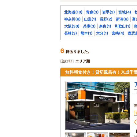
北海道(10)
青森(3)
岩手(2)
宮城(4)
秋
神奈川(6)
山梨(1)
長野(2)
新潟(6)
富
大阪(30)
兵庫(3)
奈良(1)
和歌山(1)
鳥
長崎(3)
熊本(1)
大分(1)
宮崎(4)
鹿児島
6
軒ありました。
[並び順]
エリア順
無料朝食付き！貸切風呂有！京成千