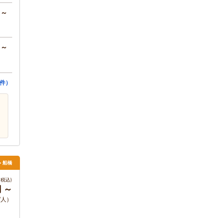
円～
円～
9件）
> 船橋
税込)
円 ～
/人）