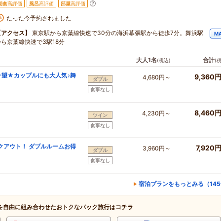
朝食
高評価
風呂
高評価
部屋
高評価
たった今予約されました
【アクセス】
東京駅から京葉線快速で30分の海浜幕張駅から徒歩7分。舞浜駅
M
から京葉線快速で3駅18分
大人1名
合計
(税込)
(
望★カップルにも大人気♪舞
9,360
4,680円～
ダブル
食事なし
8,460
4,230円～
ツイン
食事なし
クアウト！ ダブルルームお得
7,920
3,960円～
ダブル
食事なし
宿泊プランをもっとみる（14
を自由に組み合わせたおトクなパック旅行はコチラ