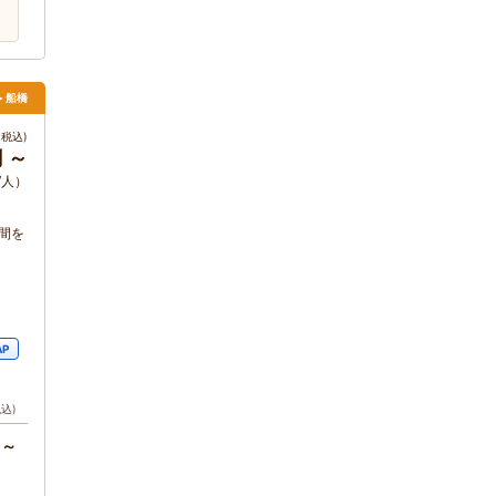
> 船橋
税込)
円 ～
/人）
間を
AP
税込)
円～