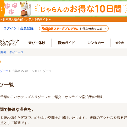
 ～日本最大級の宿・ホテル予約サイト～
ログイン
会員登録
お得な特典をみる
ゃらんパック
遊び・体験
観光ガイド
レンタカー
航空券
（交通＋宿泊）
日帰り・デイユース
ゾーツ
> 千葉のアパホテルズ＆リゾーツ
ツ一覧
プ 千葉のアパホテルズ＆リゾーツのご紹介・オンライン宿泊予約情報。
間で快適な滞在を。
を兼ね備えた客室で、心地よい空間をお届けいたします。 抜群のアクセスを誇る
拠点として最適です。