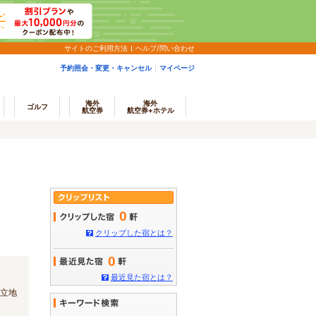
サイトのご利用方法
ヘルプ/問い合わせ
予約照会・変更・キャンセル
マイページ
海外
海外
ゴルフ
航空券
航空券+ホテル
0
クリップした宿とは？
0
最近見た宿とは？
好立地