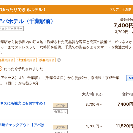
どゆったりできるホテル！
エリア：
千葉県 
最安料金(
アパホテル〈千葉駅前〉
7,400
フォトギャラリー
（3,700円～
千葉駅から徒歩圏内の好立地！洗練された高品質な客室と充実の設備で、ビジネスか
ジャーまでストレスフリーな時間を提供。千葉での滞在をよりスマート＆快適に叶え
す。
部屋
高評価
清潔感
高評価
接客
高評価
たった今予約されました
【アクセス】
JR「千葉駅」 （千葉公園口）から徒歩2分、京成線「京成千葉
M
駅」（西口）から徒歩4分
大人1名
合計
(税込)
(
ジネスにも観光にもおすすめ！
7,400
3,700円～
ダブル
食事なし
13時チェックアウト【アパは
11,520
5,760円～
ダブル