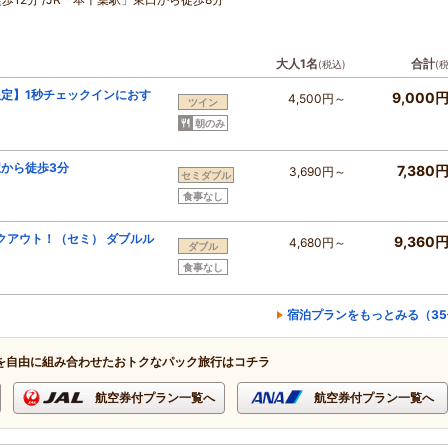
大人1名
合計
(税込)
(
定】1秒チェックインにおす
9,000
4,500円～
ツイン
朝のみ
から徒歩3分
7,380
3,690円～
セミダブル
食事なし
クアウト！（セミ） ダブルル
9,360
4,680円～
ダブル
食事なし
宿泊プランをもっとみる（35
を自由に組み合わせたおトクなパック旅行はコチラ
航空券付プラン一覧へ
航空券付プラン一覧へ