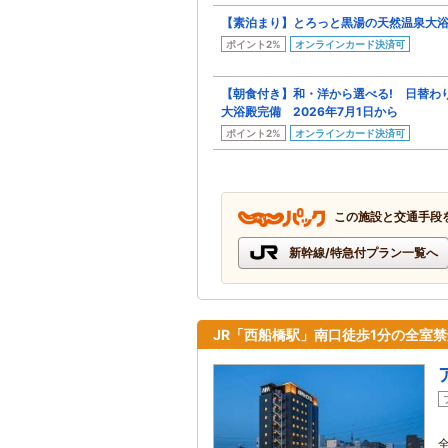
【素泊まり】とろっと黒湯の天然温泉大
ポイント2%
オンラインカード決済可
【朝食付き】和・洋から選べる! 日替わ
大浴殿完備 2026年7月1日から
ポイント2%
オンラインカード決済可
この施設と交通手段
新幹線/特急付プラン一覧へ
JR「西船橋駅」南口徒歩1分の全室