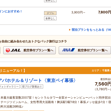
食事なし
インにおすすめ！
7,800
3,900円～
ダブル
食事なし
宿泊プランをもっとみる（1
を自由に組み合わせたおトクなパック旅行はコチラ
航空券付プラン一覧へ
航空券付プラン一覧へ
室リニューアル！】
エリア：
千葉県 
最安料金(
アパホテル＆リゾート〈東京ベイ幕張〉
7,560
フォトギャラリー
宿ブログ新着あり
（3,780円～
日本最大級客室数2007室！セントラルタワー全室オーシャンビュー♪ペット同伴宿泊
コテージツインルーム、女性専用大浴殿有！舞浜駅3駅18分！幕張メッセ徒歩1分！
無料大浴殿26時迄♪