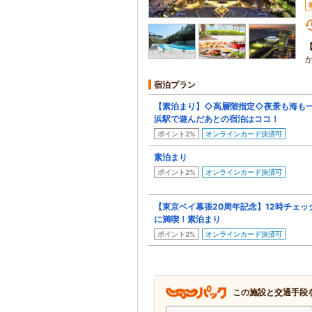
宿泊プラン
【素泊まり】◇高層階指定◇夜景も海も一
浜駅で遊んだあとの宿泊はココ！
ポイント2%
オンラインカード決済可
素泊まり
ポイント2%
オンラインカード決済可
【東京ベイ幕張20周年記念】12時チェッ
に満喫！素泊まり
ポイント2%
オンラインカード決済可
この施設と交通手段