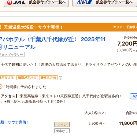
航空券付プラン一覧へ
航空券付プラン一覧へ
ル】天然温泉大浴殿・サウナ完備！
エリア：
千葉県 
最安料金(
アパホテル〈千葉八千代緑が丘〉 2025年11
7,200
月リニューアル
（3,600円～
フォトギャラリー
八千代で最初に湧いた！！黒湯の天然温泉で温まり、ドライサウナでぜひととのい時
風呂
高評価
清潔感
高評価
接客
高評価
1時間前に予約されました
【アクセス】
東葉高速線（東京メトロ東西線直通）八千代緑が丘駅徒歩約１
M
分。※舞浜駅へも海浜幕張駅へも約40分！
大人1名
合計
(税込)
(
浴殿・サウナ完備！
11,800
5,900円～
ツイン
食事なし