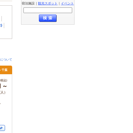
宿泊施設
｜
観光スポット
｜
イベント
)
金について
> 千葉
税込)
円 ～
/人）
。
AP