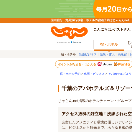
国内旅行・海外旅行や宿・ホテルの宿泊予約はじゃらんnet
こんにちは♪ゲストさん
じ
宿・ホテル
宿・ホテル
出張ビジネス
温泉・露天
高級宿
ポイントがたまる・つかえる
宿・ホテル予約
>
出張・ビジネス
>
アパホテルズ＆リ
千葉のアパホテルズ＆リゾー
じゃらん.net掲載のホテルチェーン・グルー
アクセス抜群の好立地！洗練された空
充実したアメニティと環境に優しいデザイン
は、ビジネスから観光まで、あらゆる旅の