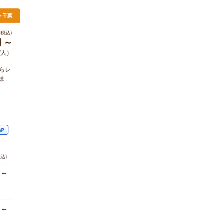
> 千葉
税込)
円 ～
/人）
らレ
ま
AP
税込)
円～
円～