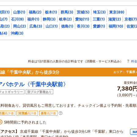
田(1)
山形(1)
福島(2)
栃木(1)
群馬(3)
茨城(5)
埼玉(3)
東京(89)
山(7)
石川(9)
福井(1)
静岡(3)
岐阜(2)
愛知(11)
三重(1)
滋賀(2)
京都(7)
取(2)
岡山(2)
広島(3)
山口(1)
徳島(1)
香川(3)
愛媛(1)
福岡(10)
佐賀(2
(4)
沖縄(3)
料金は1泊1部屋の人数分の合計料金です（消費税・サービス料込み）
料
葉線「千葉中央駅」から徒歩3分
エリア：
千葉県 
最安料金(
アパホテル〈千葉中央駅前〉
7,380
フォトギャラリー
宿ブログ新着あり
（3,690円～
無料朝食あり。貸切風呂もご用意しております。チェックイン後より予約制・先着順
部屋
高評価
清潔感
高評価
接客
高評価
5時間前に予約されました
【アクセス】
京成千葉線「千葉中央駅」から徒歩3分/JR「千葉駅」東口から
M
徒歩12分 /JR「本千葉駅」東口から徒歩8分