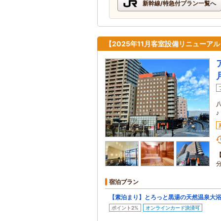
新幹線/特急付プラン一覧へ
【2025年11月客室設備リニューア
♪
宿泊プラン
【素泊まり】とろっと黒湯の天然温泉大
ポイント2%
オンラインカード決済可