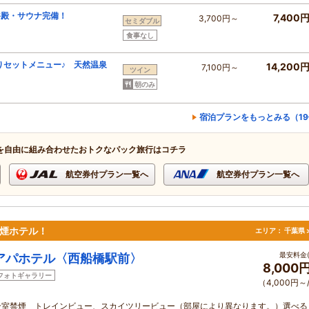
浴殿・サウナ完備！
7,400
3,700円～
セミダブル
食事なし
りセットメニュー♪ 天然温泉
14,200
7,100円～
ツイン
朝のみ
宿泊プランをもっとみる（1
を自由に組み合わせたおトクなパック旅行はコチラ
航空券付プラン一覧へ
航空券付プラン一覧へ
禁煙ホテル！
エリア：
千葉県 
最安料金(
アパホテル〈西船橋駅前〉
8,000
フォトギャラリー
（4,000円～
全室禁煙 トレインビュー、スカイツリービュー（部屋により異なります。）選べる