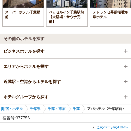
スーパーホテル千葉駅
ベッセルイン千葉駅前
テトランゼ幕張稲毛海
前
【大浴場・サウナ完
岸ホテル
備】
その他のホテルを探す
ビジネスホテルを探す
エリアからホテルを探す
千葉県
近隣駅・空港からホテルを探す
千葉・市原
千葉県
ホテルグループから探す
千葉
千葉・市原
千葉駅
宿・ホテル
千葉県
千葉・市原
千葉
アパホテル〈千葉駅前〉
千葉駅
千葉
京成千葉駅
全国のアパホテルズ＆リゾーツ
宿番号:377756
千葉駅
栄町駅
千葉のアパホテルズ＆リゾーツ
このページのTOPへ
▲