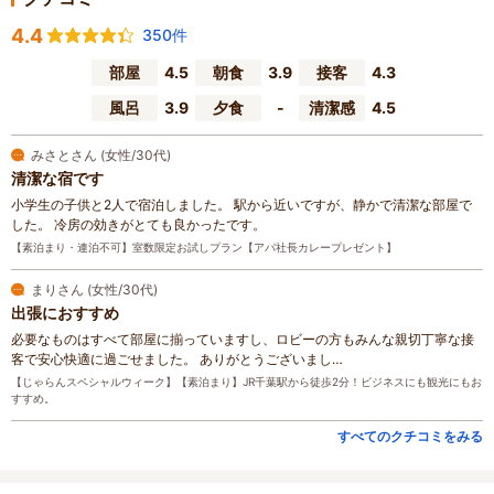
4.4
350件
部屋
4.5
朝食
3.9
接客
4.3
風呂
3.9
夕食
-
清潔感
4.5
みさとさん (女性/30代)
清潔な宿です
小学生の子供と2人で宿泊しました。 駅から近いですが、静かで清潔な部屋で
した。 冷房の効きがとても良かったです。
【素泊まり・連泊不可】室数限定お試しプラン【アパ社長カレープレゼント】
まりさん (女性/30代)
出張におすすめ
必要なものはすべて部屋に揃っていますし、ロビーの方もみんな親切丁寧な接
客で安心快適に過ごせました。 ありがとうございまし…
【じゃらんスペシャルウィーク】【素泊まり】JR千葉駅から徒歩2分！ビジネスにも観光にもお
すすめ。
すべてのクチコミをみる