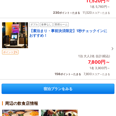
11,520円～
1名 5,760円～
230
11,520
ポイント～たまる
スコア～たまる
ダブル
食事なし
禁煙ルーム
【素泊まり・事前決済限定】1秒チェックインに
おすすめ！
2
ポイント
%
1泊 大人2名 合計(税込)
7,800円～
1名 3,900円～
156
7,800
ポイント～たまる
スコア～たまる
宿泊プランをみる
周辺の飲食店情報