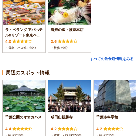
ラ・ベランダ アパホテ
海鮮の國・波奈本店
ル&リゾート東京ベイ
幕張
4.0
3.6
・電車、バス他で30分
・徒歩で0分
すべての飲食店情報をみる
周辺のスポット情報
千葉公園のオオガハス
成田山新勝寺
千葉市科学館
4.4
4.2
4.2
・徒歩で10分
・電車、バス他で50分
・徒歩で15分