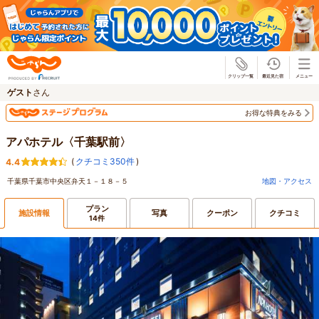
じゃらん
ゲスト
さん
お得な特典をみる
アパホテル〈千葉駅前〉
(
クチコミ350件
)
4.4
千葉県千葉市中央区弁天１－１８－５
地図・アクセス
プラン
施設情報
写真
クーポン
クチコミ
14件