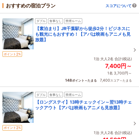
おすすめの宿泊プラン
スコアについて
ダブル
食事なし
禁煙ルーム
【素泊まり】JR千葉駅から徒歩2分！ビジネスに
も観光にもおすすめ！【アパは映画もアニメも見
放題】
2
ポイント
%
1泊 大人2名 合計(税込)
7,400円～
1名 3,700円～
148
7,400
ポイント～たまる
スコア～たまる
ダブル
食事なし
禁煙ルーム
【ロングステイ】13時チェックイン～翌13時チェ
ックアウト【アパは映画もアニメも見放題】
2
ポイント
%
1泊 大人2名 合計(税込)