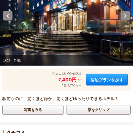
1/23
外観
1泊 大人2名 合計(税込)
7,400円～
宿泊プランを探す
1名 3,700円～
駅前なのに、驚くほど静か。驚くほどゆったりできるホテル！
写真をみる
宿をクリップ
クチコミ