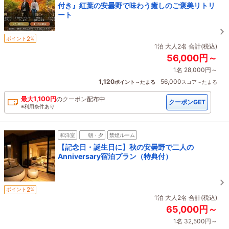
付き』紅葉の安曇野で味わう癒しのご褒美リトリ
ート
2
ポイント
%
1泊 大人2名 合計(税込)
56,000円～
1名 28,000円～
1,120
56,000
ポイント～たまる
スコア～たまる
1,100
最大
円
の
クーポン配布中
クーポンGET
※利用条件あり
和洋室
朝・夕
禁煙ルーム
【記念日・誕生日に】秋の安曇野で二人の
Anniversary宿泊プラン（特典付）
2
ポイント
%
1泊 大人2名 合計(税込)
65,000円～
1名 32,500円～