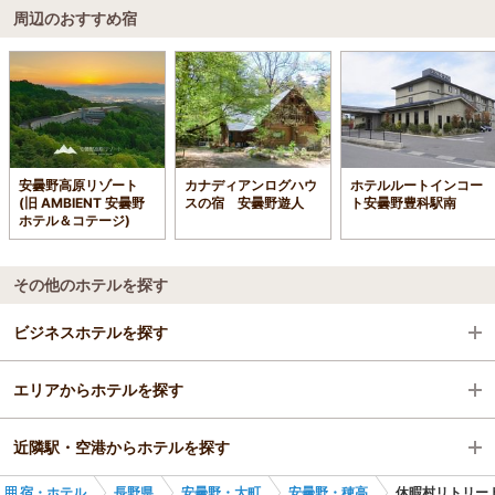
周辺のおすすめ宿
安曇野高原リゾート
カナディアンログハウ
ホテルルートインコー
(旧 AMBIENT 安曇野
スの宿 安曇野遊人
ト安曇野豊科駅南
ホテル＆コテージ)
その他のホテルを探す
ビジネスホテルを探す
エリアからホテルを探す
長野県
近隣駅・空港からホテルを探す
安曇野・大町
長野県
宿・ホテル
長野県
安曇野・大町
安曇野・穂高
休暇村リトリー