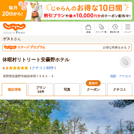
じゃらん
ゲスト
さん
お得な特典をみる
休暇村リトリート安曇野ホテル
(
クチコミ89件
)
4.9
長野県安曇野市穂高有明７６８２－４
地図・アクセス
配布中
プラン
施設情報
写真
クーポン
クチコミ
24件