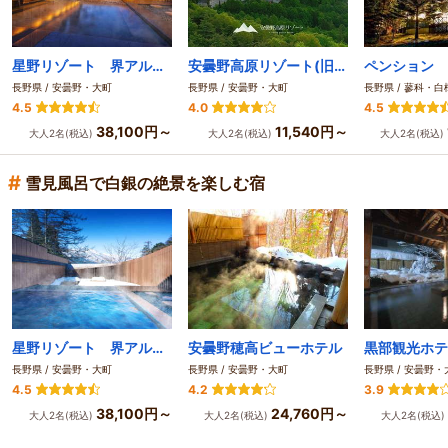
星野リゾート 界アルプス
安曇野高原リゾート(旧 AMBIENT 安曇野ホテル＆コテージ)
長野県 / 安曇野・大町
長野県 / 安曇野・大町
4.5
4.0
4.5
38,100円～
11,540円～
大人2名(税込)
大人2名(税込)
大人2名(税込)
#
雪見風呂で白銀の絶景を楽しむ宿
星野リゾート 界アルプス
安曇野穂高ビューホテル
黒部観光ホテ
長野県 / 安曇野・大町
長野県 / 安曇野・大町
長野県 / 安曇野・
4.5
4.2
3.9
38,100円～
24,760円～
大人2名(税込)
大人2名(税込)
大人2名(税込)