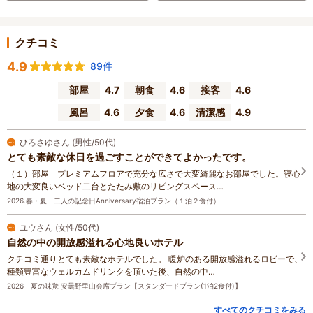
クチコミ
4.9
89件
部屋
4.7
朝食
4.6
接客
4.6
風呂
4.6
夕食
4.6
清潔感
4.9
ひろさゆさん (男性/50代)
とても素敵な休日を過ごすことができてよかったです。
（１）部屋 プレミアムフロアで充分な広さで大変綺麗なお部屋でした。寝心
地の大変良いベッド二台とたたみ敷のリビングスペース…
2026.春・夏 二人の記念日Anniversary宿泊プラン（１泊２食付）
ユウさん (女性/50代)
自然の中の開放感溢れる心地良いホテル
クチコミ通りとても素敵なホテルでした。 暖炉のある開放感溢れるロビーで、
種類豊富なウェルカムドリンクを頂いた後、自然の中…
2026 夏の味覚 安曇野里山会席プラン【スタンダードプラン(1泊2食付)】
すべてのクチコミをみる