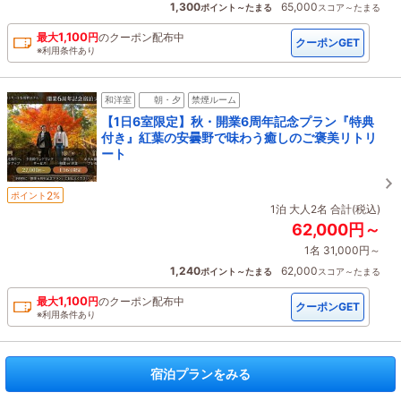
1,300
65,000
ポイント～たまる
スコア～たまる
1,100
最大
円
の
クーポン配布中
クーポンGET
※利用条件あり
和洋室
朝・夕
禁煙ルーム
【1日6室限定】秋・開業6周年記念プラン『特典
付き』紅葉の安曇野で味わう癒しのご褒美リトリ
ート
2
ポイント
%
1泊 大人2名 合計(税込)
62,000円～
1名 31,000円～
1,240
62,000
ポイント～たまる
スコア～たまる
1,100
最大
円
の
クーポン配布中
クーポンGET
※利用条件あり
宿泊プランをみる