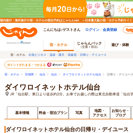
国内旅行・海外旅行や宿・ホテルの宿泊予約はじゃらんnet ～日本最大級の宿・ホテル予約サイト
こんにちは♪ゲストさん
ログイン
会員登録
じゃらんパック
宿・ホテル
遊び・体験
（交通＋宿泊）
宿・ホテル
出張ビジネス
温泉・露天
高級宿
日帰り・デイユース
ポイントがたまる・つかえる
宿・ホテル
>
宮城県
>
仙台
>
仙台
>
ダイワロイネットホテル仙台
> 日帰り・デイユー
ダイワロイネットホテル仙台
JR「仙台駅」東口より徒歩約2分。お車でお越しの際は東北自動車道「仙台宮
地図・
お知らせ・
基本情報
料金・宿泊プラン
写真
アクセス
ブログ
ダイワロイネットホテル仙台の日帰り・デイユース