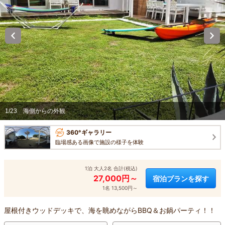
1/23
海側からの外観
360°ギャラリー
臨場感ある画像で施設の様子を体験
1泊 大人2名 合計(税込)
27,000円～
宿泊プランを探す
1名 13,500円～
屋根付きウッドデッキで、海を眺めながらBBQ＆お鍋パーティ！！