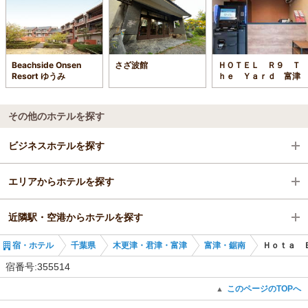
Beachside Onsen
さざ波館
ＨＯＴＥＬ Ｒ９ Ｔ
Resort ゆうみ
ｈｅ Ｙａｒｄ 富津
その他のホテルを探す
ビジネスホテルを探す
エリアからホテルを探す
千葉県
近隣駅・空港からホテルを探す
木更津・君津・富津
千葉県
宿・ホテル
千葉県
木更津・君津・富津
富津・鋸南
Ｈｏｔａ 
富津・鋸南
木更津・君津・富津
保田駅
宿番号:355514
富津・鋸南
安房勝山駅
このページのTOPへ
▲