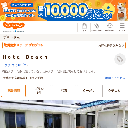
じゃらん
ゲスト
さん
お得な特典をみる
Ｈｏｔａ Ｂｅａｃｈ
(
クチコミ69件
)
有効クチコミ数に達していないためクチコミ評価は表示しておりません。
千葉県安房郡鋸南町保田２番地
地図・アクセス
プラン
施設情報
写真
クーポン
クチコミ
5件