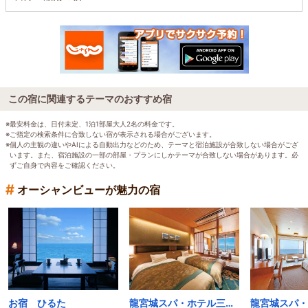
この宿に関連するテーマのおすすめ宿
※最安料金は、日付未定、1泊1部屋大人2名の料金です。
※ご指定の検索条件に合致しない宿が表示される場合がございます。
※個人の主観の違いやAIによる自動出力などのため、テーマと宿泊施設が合致しない場合がござ
います。また、宿泊施設の一部の部屋・プランにしかテーマが合致しない場合があります。必
ずご自身で内容をご確認ください。
#
オーシャンビューが魅力の宿
お宿 ひるた
龍宮城スパ・ホテル三日月 富士見亭