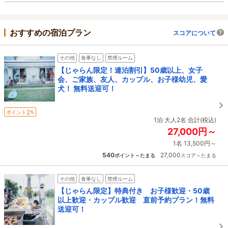
おすすめの宿泊プラン
スコアについて
その他
食事なし
禁煙ルーム
【じゃらん限定！連泊割引】50歳以上、女子
会、ご家族、友人、カップル、お子様幼児、愛
犬！ 無料送迎可！
2
ポイント
%
1泊 大人2名 合計(税込)
27,000円～
1名 13,500円～
540
27,000
ポイント～たまる
スコア～たまる
その他
食事なし
禁煙ルーム
【じゃらん限定】特典付き お子様歓迎・50歳
以上歓迎・カップル歓迎 直前予約プラン！無料
送迎可！