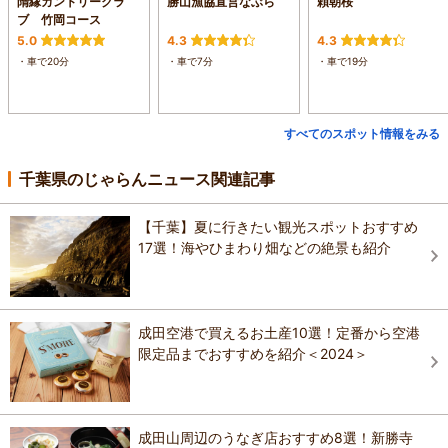
隋縁カントリークラ
勝山漁協直営なぶら
頼朝桜
ブ 竹岡コース
5.0
4.3
4.3
・車で20分
・車で7分
・車で19分
すべてのスポット情報をみる
千葉県のじゃらんニュース関連記事
【千葉】夏に行きたい観光スポットおすすめ
17選！海やひまわり畑などの絶景も紹介
成田空港で買えるお土産10選！定番から空港
限定品までおすすめを紹介＜2024＞
成田山周辺のうなぎ店おすすめ8選！新勝寺