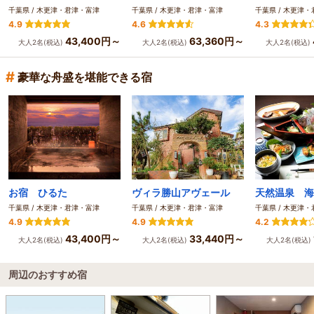
千葉県 / 木更津・君津・富津
千葉県 / 木更津・君津・富津
千葉県 / 木更津
4.9
4.6
4.3
43,400円～
63,360円～
大人2名(税込)
大人2名(税込)
大人2名(税込)
#
豪華な舟盛を堪能できる宿
お宿 ひるた
ヴィラ勝山アヴェール
天然温泉 海
千葉県 / 木更津・君津・富津
千葉県 / 木更津・君津・富津
千葉県 / 木更津
4.9
4.9
4.2
43,400円～
33,440円～
大人2名(税込)
大人2名(税込)
大人2名(税込)
周辺のおすすめ宿