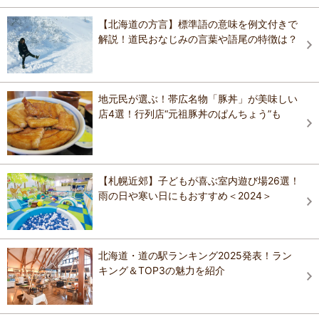
【北海道の方言】標準語の意味を例文付きで
解説！道民おなじみの言葉や語尾の特徴は？
地元民が選ぶ！帯広名物「豚丼」が美味しい
店4選！行列店“元祖豚丼のぱんちょう”も
【札幌近郊】子どもが喜ぶ室内遊び場26選！
雨の日や寒い日にもおすすめ＜2024＞
北海道・道の駅ランキング2025発表！ラン
キング＆TOP3の魅力を紹介