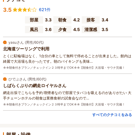
3.5
621件
部屋
3.3
朝食
4.2
接客
3.4
風呂
3.6
夕食
4.5
清潔感
3.5
yasuさん (男性/60代)
北海道ツーリングで利用
とくに駐輪場はなく、1台分の車として無料で停めることが出来ました。館内は
綺麗で大浴場も良かったです。朝のバイキングも美味…
☆☆朝食付きプラン／チェックイン２３時半までOK☆☆【朝食付】大浴場・サウナ完備！
ひでぶさん (男性/60代)
しばらくぶりの網走ロイヤルさん
網走出張でこちらを予約 喫煙者なので部屋でタバコを吸えるのがありがたい 大
手チェーンホテルの朝食は業務食材の試食会なので…
☆☆朝食付きプラン／チェックイン２３時半までOK☆☆【朝食付】大浴場・サウナ完備！
すべてのクチコミをみる
部屋・設備