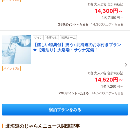
1泊 大人2名 合計(税込)
14,300円～
1名 7,150円～
286
14,300
ポイント～たまる
スコア～たまる
ツイン
食事なし
禁煙ルーム
【嬉しい特典付】潤う♪ 北海道のお水付きプラン
★【素泊り】大浴場・サウナ完備！
2
ポイント
%
1泊 大人2名 合計(税込)
14,520円～
1名 7,260円～
290
14,520
ポイント～たまる
スコア～たまる
宿泊プランをみる
北海道のじゃらんニュース関連記事