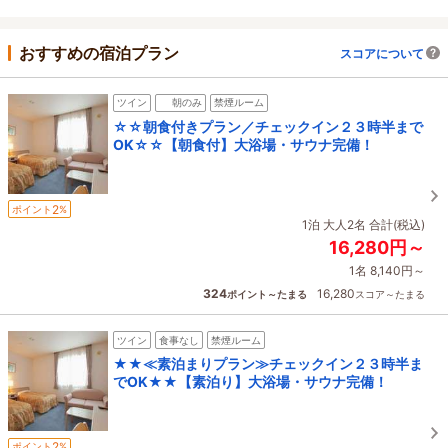
おすすめの宿泊プラン
スコアについて
ツイン
朝のみ
禁煙ルーム
☆☆朝食付きプラン／チェックイン２３時半まで
OK☆☆【朝食付】大浴場・サウナ完備！
2
ポイント
%
1泊 大人2名 合計(税込)
16,280円～
1名 8,140円～
324
16,280
ポイント～たまる
スコア～たまる
ツイン
食事なし
禁煙ルーム
★★≪素泊まりプラン≫チェックイン２３時半ま
でOK★★【素泊り】大浴場・サウナ完備！
2
ポイント
%