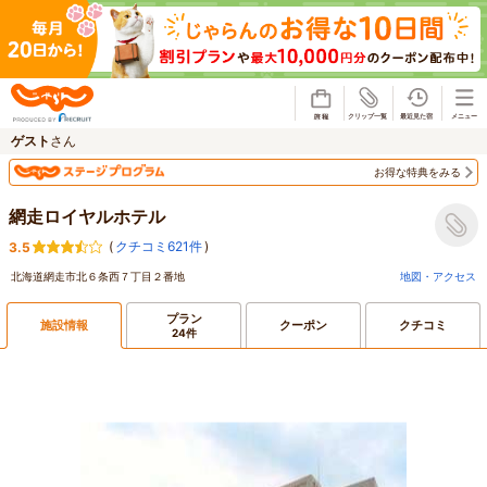
じゃらん
ゲスト
さん
お得な特典をみる
網走ロイヤルホテル
(
クチコミ621件
)
3.5
北海道網走市北６条西７丁目２番地
地図・アクセス
プラン
施設情報
クーポン
クチコミ
24件