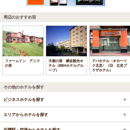
周辺のおすすめ宿
ファームイン アニマ
天都の宿 網走観光ホ
アパホテル〈オホーツ
の里
テル（BBHホテルグル
ク北見〉（旧 北見プ
ープ）
ラザホテル）
その他のホテルを探す
ビジネスホテルを探す
エリアからホテルを探す
北海道
近隣駅・空港からホテルを探す
網走・北見・知床
北海道