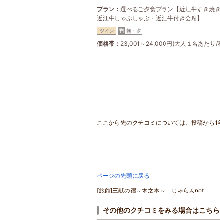
プラン
選べるご夕食プラン【近江牛すき焼
近江牛しゃぶしゃぶ・近江牛付き会席】
ツイン
朝・夕
価格帯
23,001～24,000円(大人１名あたり/
ここから先のクチコミについては、投稿から1
ページの先頭に戻る
[旅館]三献の宿～木之本～ じゃらんnet
その他のクチコミをみる場合はこちら