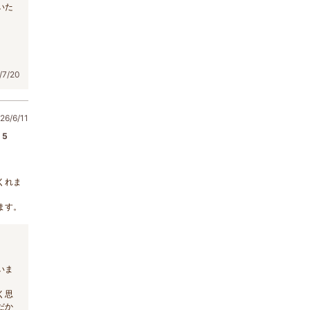
いた
。
7/20
6/6/11
5
くれま
ます。
いま
く思
だか