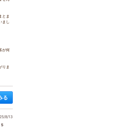
まとま
いまし
客が何
。
がりま
みる
5/8/13
5