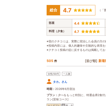
4.7
総合
（「
部屋
4.4
料理（夕食）
4.7
※宿のクチコミは、実際に宿泊した会員の方の
※投稿内容には、個人的趣味や主観的な表現を
※クチコミ投稿の掟に反するものは掲載してお
505
[並び順]
新着
件
女性/50代
一人旅
タカ。さん
時期
2026年6月宿泊
プラン
夕べをもっと特別に、特選会席2食付
ラン[至味コース]
セミダブル
朝・夕