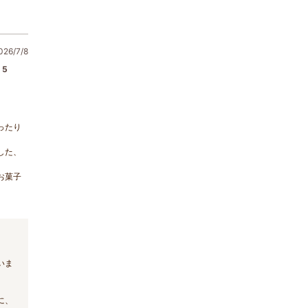
6/7/8
5
ったり
した、
お菓子
いま
。
に、