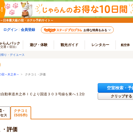
 ～日本最大級の宿・ホテル予約サイト～
ログイン
会員登録
お得な特典をみる
ゃらんパック
遊び・体験
観光ガイド
レンタカー
航空券
（交通＋宿泊）
日帰り・デイユース
の宿～木之本～
> クチコミ・評価
空室検索・予
陸自動車道木之本ＩＣより国道３０３号線を東へ１2分
クリップする
図・
クチコミ
セス
(505件)
ミ・評価