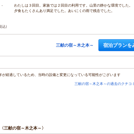
わたしは３回目。家族では２回目の利用です。山里の静かな環境でした。
き・
夕食もたくさんあり満足でした。あいにくの雨で残念でした。
税込)
宿泊プランを
三献の宿～木之本～
年が経過しているため、当時の設備と変更になっている可能性がございます
三献の宿～木之本～の過去のクチコ
〈三献の宿～木之本～〉