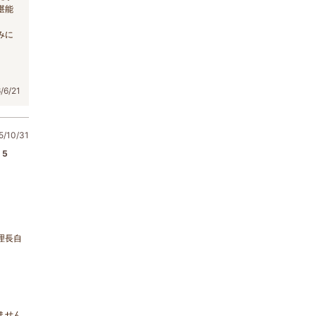
堪能
みに
6/21
/10/31
5
。
理長自
ません