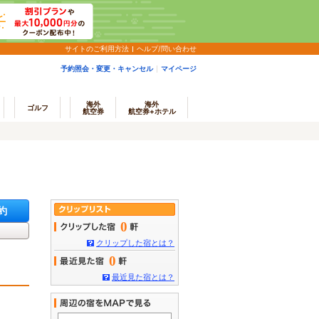
サイトのご利用方法
ヘルプ/問い合わせ
予約照会・変更・キャンセル
マイページ
海外
海外
ゴルフ
航空券
航空券+ホテル
約
0
クリップした宿とは？
0
最近見た宿とは？