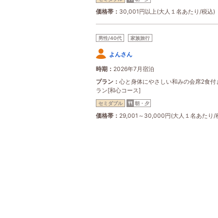
価格帯
30,001円以上(大人１名あたり/税込)
男性/40代
家族旅行
よんさん
時期
2026年7月宿泊
プラン
心と身体にやさしい和みの会席2食付
ラン[和心コース]
セミダブル
朝・夕
価格帯
29,001～30,000円(大人１名あたり/