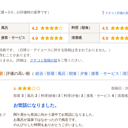
普通＝3.0」が評価時の基準です）
クチコミ評価の
風呂
料理（朝食）
4.2
4.5
接客・サービス
清潔感
4.9
4.9
投稿です。（日帰り・デイユースに対する投稿は含まれておりません。）
含むことがあります。
りません。詳細は、
クチコミ投稿の掟
をご覧ください。
順
評価の高い順
（
総合
部屋
風呂
朝食
夕食
接客・サービス
清
投稿日：202
3
部屋
3
風呂
2
料理(朝食)
3
料理(夕食)
3
接客・サービス
4
清潔感
お世話になりました。
関ケ原から長浜に向かう道中でお世話になりました。
きプ
お風呂が温泉ではなかったので残念です。
のんびりした時間をありがとうございました。