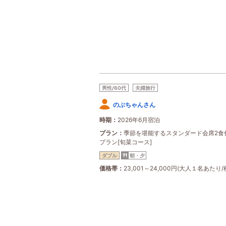
男性/60代
夫婦旅行
のぶちゃんさん
時期
2026年6月宿泊
プラン
季節を堪能するスタンダード会席2食
プラン[旬菜コース]
ダブル
朝・夕
価格帯
23,001～24,000円(大人１名あたり/