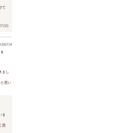
げて
7/20
6/7/4
5
きまし
いと思い
いま
く思