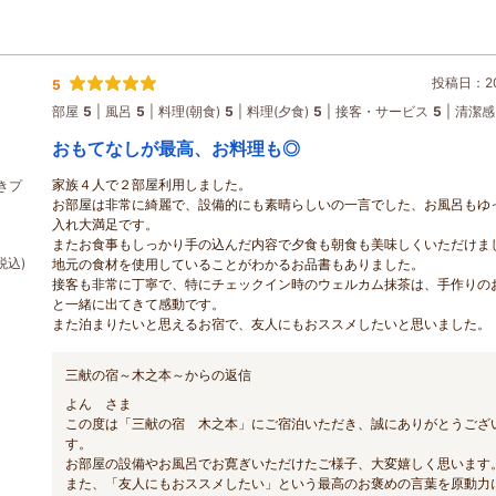
投稿日：202
5
部屋
5
風呂
5
料理(朝食)
5
料理(夕食)
5
接客・サービス
5
清潔感
おもてなしが最高、お料理も◎
家族４人で２部屋利用しました。
きプ
お部屋は非常に綺麗で、設備的にも素晴らしいの一言でした、お風呂もゆ
入れ大満足です。
またお食事もしっかり手の込んだ内容で夕食も朝食も美味しくいただけま
税込)
地元の食材を使用していることがわかるお品書もありました。
接客も非常に丁寧で、特にチェックイン時のウェルカム抹茶は、手作りの
と一緒に出てきて感動です。
また泊まりたいと思えるお宿で、友人にもおススメしたいと思いました。
三献の宿～木之本～からの返信
よん さま
この度は「三献の宿 木之本」にご宿泊いただき、誠にありがとうござ
す。
お部屋の設備やお風呂でお寛ぎいただけたご様子、大変嬉しく思います
また、「友人にもおススメしたい」という最高のお褒めの言葉を原動力