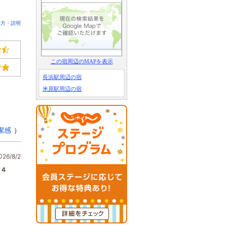
見方・説明
この宿周辺のMAPを表示
長浜駅周辺の宿
米原駅周辺の宿
潔感
）
6/8/2
4