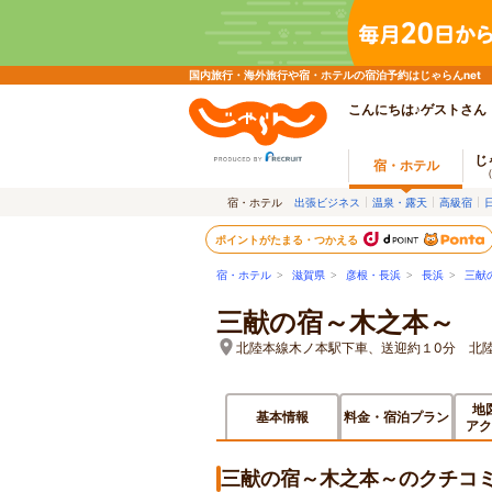
国内旅行・海外旅行や宿・ホテルの宿泊予約はじゃらんnet
こんにちは♪ゲストさん
じ
宿・ホテル
宿・ホテル
出張ビジネス
温泉・露天
高級宿
ポイントがたまる・つかえる
宿・ホテル
>
滋賀県
>
彦根・長浜
>
長浜
>
三献
三献の宿～木之本～
北陸本線木ノ本駅下車、送迎約１0分 北
地
基本情報
料金・宿泊プラン
アク
三献の宿～木之本～のクチコ