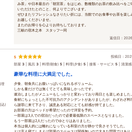
み茶」や日本最古の「朝宮茶」をはじめ、数種類のお茶の飲み比べをご
いただけたとのこと、何よりでございます。
ぜひまたリフレッシュなさりたい折には、当館でのお食事やお茶を楽し
お越しくださいませ。
またのお帰りを心よりお待ちしております。
三献の宿木之本 スタッフ一同
返信日：2026/
投稿日：2025
5
部屋
3
風呂
3
料理(朝食)
5
料理(夕食)
5
接客・サービス
5
清潔感
豪華な料理に大満足でした。
夕食、朝食共にお腹いっぱいになれるボリューム。
料理
しかも量だけでは無くてとても美味しかったです。
連泊しましたがメニューもしっかりと変わっており両日とも楽しめました
食材にちょっとした不可抗力のアクシデントがありましたが、わざわざ料
税込)
ら謝罪に来て下さり、誠意ある対応にとても好感が持てました。
お部屋の方はベッドが希望だったので洋室を予約。
一部屋は3人での宿泊だったので必要最低限のスペースとなりました。
もう一部屋は2人だったのでゆとりはありました。
本当は個人的には離れになっている和室の方が静かで良さそうでした。
とは言え寝てしまえば部屋のスペースは関係無いので大きな問題ではあり