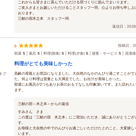
これからも皆さまに喜んでいただける宿づくりに励んでまいります。
ご友人さまとお越しいただけることスタッフ一同、心よりお待ち申し上
おります。
三献の宿木之本 スタッフ一同
返信日：2026/
投稿日：202
5
部屋
5
風呂
5
料理(朝食)
5
料理(夕食)
5
接客・サービス
5
清潔感
料理がとても美味しかった
高齢の母親とお世話になりました。大自然のなかのんびり過ごすことがで
きプ
た。何より料理は質量とも大満足でした。お出汁が美味しかった。
部屋にお風呂が2つもありお茶のおもてなしも印象深いです。また訪れた
ます。
三献の宿～木之本～からの返信
すみさん さま
この度は「三献の宿 木之本」にご宿泊いただき、誠にありがとうござ
す。
お母様と大自然の中でのんびりお過ごしいただけたとのこと、大変嬉し
います。