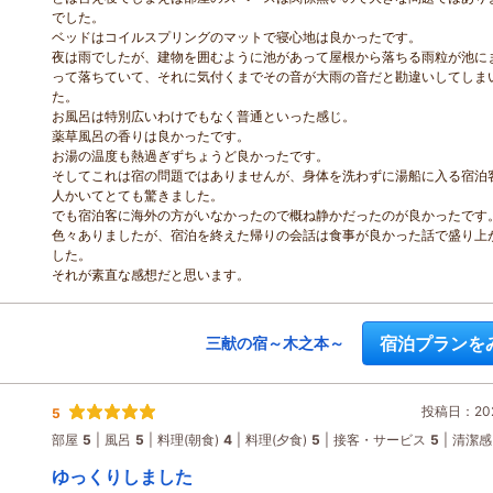
でした。
ベッドはコイルスプリングのマットで寝心地は良かったです。
夜は雨でしたが、建物を囲むように池があって屋根から落ちる雨粒が池に
って落ちていて、それに気付くまでその音が大雨の音だと勘違いしてしま
た。
お風呂は特別広いわけでもなく普通といった感じ。
薬草風呂の香りは良かったです。
お湯の温度も熱過ぎずちょうど良かったです。
そしてこれは宿の問題ではありませんが、身体を洗わずに湯船に入る宿泊
人かいてとても驚きました。
でも宿泊客に海外の方がいなかったので概ね静かだったのが良かったです
色々ありましたが、宿泊を終えた帰りの会話は食事が良かった話で盛り上
した。
それが素直な感想だと思います。
宿泊プランを
三献の宿～木之本～
投稿日：202
5
部屋
5
風呂
5
料理(朝食)
4
料理(夕食)
5
接客・サービス
5
清潔感
ゆっくりしました