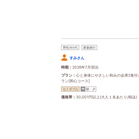
男性/60代
家族旅行
すみさん
時期
2026年7月宿泊
プラン
心と身体にやさしい和みの会席2食付
ラン[和心コース]
セミダブル
朝・夕
価格帯
30,001円以上(大人１名あたり/税込)