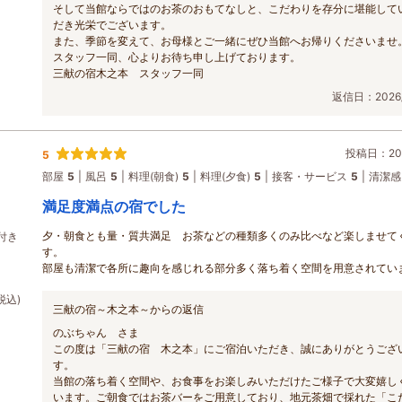
そして当館ならではのお茶のおもてなしと、こだわりを存分に堪能して
だき光栄でございます。
また、季節を変えて、お母様とご一緒にぜひ当館へお帰りくださいませ
スタッフ一同、心よりお待ち申し上げております。
三献の宿木之本 スタッフ一同
返信日：2026/
投稿日：202
5
部屋
5
風呂
5
料理(朝食)
5
料理(夕食)
5
接客・サービス
5
清潔感
満足度満点の宿でした
夕・朝食とも量・質共満足 お茶などの種類多くのみ比べなど楽しませて
付き
す。
部屋も清潔で各所に趣向を感じれる部分多く落ち着く空間を用意されてい
税込)
三献の宿～木之本～からの返信
のぶちゃん さま
この度は「三献の宿 木之本」にご宿泊いただき、誠にありがとうござ
す。
当館の落ち着く空間や、お食事をお楽しみいただけたご様子で大変嬉し
います。ご朝食ではお茶バーをご用意しており、地元茶畑で採れた「こ