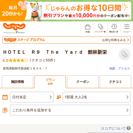
じゃらん
お得な特典をみる
ＨＯＴＥＬ Ｒ９ Ｔｈｅ Ｙａｒｄ 館林新栄
(
クチコミ55件
)
4.0
群馬県館林市新栄町１８４４－７
地図・アクセス
プラン
施設情報
クーポン
クチコミ
6件
日付未定
1部屋 大人2名
こだわり条件を追加する
スコアについて