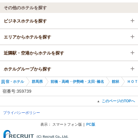
その他のホテルを探す
ビジネスホテルを探す
エリアからホテルを探す
群馬県
近隣駅・空港からホテルを探す
前橋・高崎・伊勢崎・太田･榛名
群馬県
ホテルグループから探す
館林
前橋・高崎・伊勢崎・太田･榛名
館林駅
宿・ホテル
群馬県
前橋・高崎・伊勢崎・太田･榛名
館林
ＨＯＴ
館林駅
館林
茂林寺前駅
全国のR9 HOTELS GROUP
宿番号:359739
館林駅
川俣駅
群馬のR9 HOTELS GROUP
このページのTOPへ
▲
プライバシーポリシー
あしかがフラワーパーク駅
HOTEL R9 The Yard 大泉
表示：
スマートフォン版
PC版
(C) Recruit Co., Ltd.
佐野市駅
ＨＯＴＥＬ Ｒ９ Ｔｈｅ Ｙａｒｄ 伊勢崎