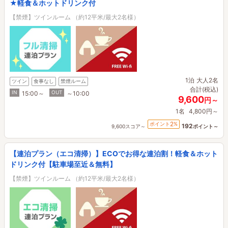
★軽食＆ホットドリンク付
【禁煙】ツインルーム （約12平米/最大2名様）
1泊
大人2名
ツイン
食事なし
禁煙ルーム
合計(税込)
IN
OUT
15:00～
～10:00
9,600
円～
1名
4,800円～
2
ポイント
%
192
9,600スコア～
ポイント～
【連泊プラン（エコ清掃）】ECOでお得な連泊割！軽食＆ホット
ドリンク付【駐車場至近＆無料】
【禁煙】ツインルーム （約12平米/最大2名様）