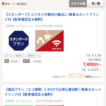
6
おすすめ順
安い順
件中
1
～
6
件表示
【スタンダード】ビジネスや観光の拠点に♪軽食＆ホットドリン
ク付【駐車場至近＆無料】
【禁煙】ダブルルーム （約12平米/最大2名様）
1泊
大人2名
ダブル
食事なし
禁煙ルーム
合計(税込)
IN
OUT
15:00～
～10:00
7,400
円～
1名
3,700円～
2
ポイント
%
148
7,400スコア～
ポイント～
【連泊プラン（エコ清掃）】ECOでお得な連泊割！軽食＆ホット
ドリンク付【駐車場至近＆無料】
【禁煙】ダブルルーム （約12平米/最大2名様）