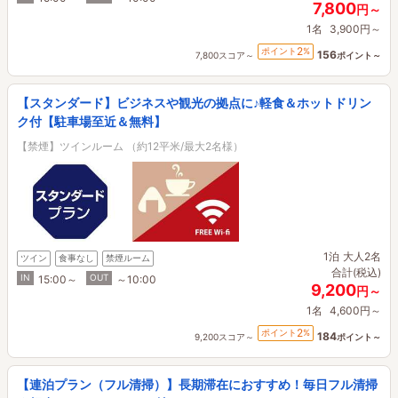
7,800
円～
1名
3,900円～
2
ポイント
%
156
7,800スコア～
ポイント～
【スタンダード】ビジネスや観光の拠点に♪軽食＆ホットドリン
ク付【駐車場至近＆無料】
【禁煙】ツインルーム （約12平米/最大2名様）
1泊
大人2名
ツイン
食事なし
禁煙ルーム
合計(税込)
IN
OUT
15:00～
～10:00
9,200
円～
1名
4,600円～
2
ポイント
%
184
9,200スコア～
ポイント～
【連泊プラン（フル清掃）】長期滞在におすすめ！毎日フル清掃