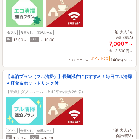
1泊
大人2名
ダブル
食事なし
禁煙ルーム
合計(税込)
IN
OUT
15:00～
～10:00
7,000
円～
1名
3,500円～
2
ポイント
%
140
7,000スコア～
ポイント～
【連泊プラン（フル清掃）】長期滞在におすすめ！毎日フル清掃
★軽食＆ホットドリンク付
【禁煙】ダブルルーム （約12平米/最大2名様）
1泊
大人2名
ダブル
食事なし
禁煙ルーム
合計(税込)
IN
OUT
15:00～
～10:00