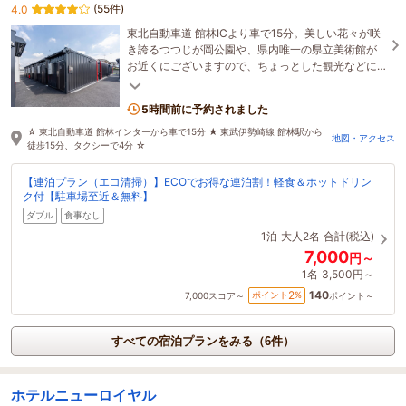
(55件)
4.0
東北自動車道 館林ICより車で15分。美しい花々が咲
き誇るつつじが岡公園や、県内唯一の県立美術館が
お近くにございますので、ちょっとした観光などに
もご活用ください。
5時間前に予約されました
☆ 東北自動車道 館林インターから車で15分 ★ 東武伊勢崎線 館林駅から
地図・アクセス
徒歩15分、タクシーで4分 ☆
【連泊プラン（エコ清掃）】ECOでお得な連泊割！軽食＆ホットドリン
ク付【駐車場至近＆無料】
ダブル
食事なし
1泊
大人2名
合計(税込)
7,000
円～
1名
3,500円～
140
2
ポイント
%
7,000
スコア～
ポイント～
すべての宿泊プランをみる（6件）
ホテルニューロイヤル