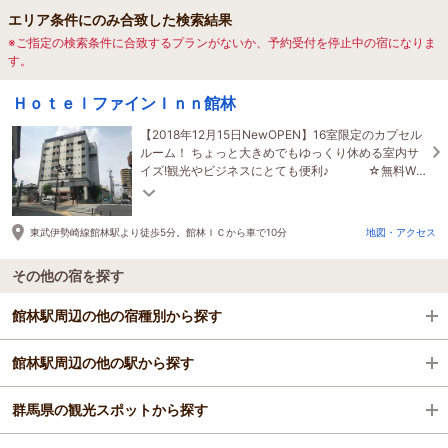
エリア条件にのみ合致した検索結果
※ご指定の検索条件に合致するプランがないか、予約受付を停止中の宿になりま
す。
ＨｏｔｅｌファインＩｎｎ館林
【2018年12月15日NewOPEN】16室限定のカプセル
ルーム！ ちょっと大きめでもゆっくり休める室内サ
イズ!観光やビジネスにとても便利♪ ☆無料Wi-
Fi完備☆シャワー室＆ロッカー完備☆
東武伊勢崎線館林駅より徒歩5分。館林ＩＣから車で10分
地図・アクセス
その他の宿を探す
館林駅周辺の他の宿種別から探す
館林駅周辺の他の駅から探す
ビジネスホテル
群馬県の観光スポットから探す
格安ホテル
高崎駅