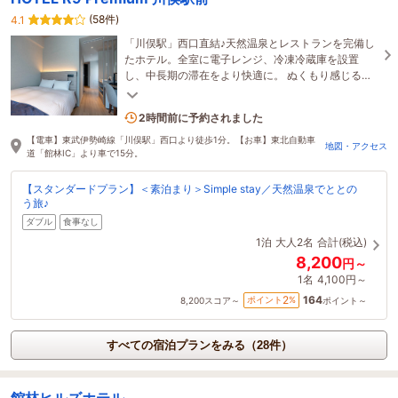
(58件)
4.1
「川俣駅」西口直結♪天然温泉とレストランを完備し
たホテル。全室に電子レンジ、冷凍冷蔵庫を設置
し、中長期の滞在をより快適に。 ぬくもり感じる空
間と天然温泉で、心身ともにやすらぐ滞在を。
1名がこの宿を見ています
2時間前に予約されました
【電車】東武伊勢崎線「川俣駅」西口より徒歩1分。【お車】東北自動車
地図・アクセス
道「館林IC」より車で15分。
【スタンダードプラン】＜素泊まり＞Simple stay／天然温泉でととの
う旅♪
ダブル
食事なし
1泊
大人2名
合計(税込)
8,200
円～
1名
4,100円～
164
2
ポイント
%
8,200
スコア～
ポイント～
すべての宿泊プランをみる（28件）
館林ヒルズホテル