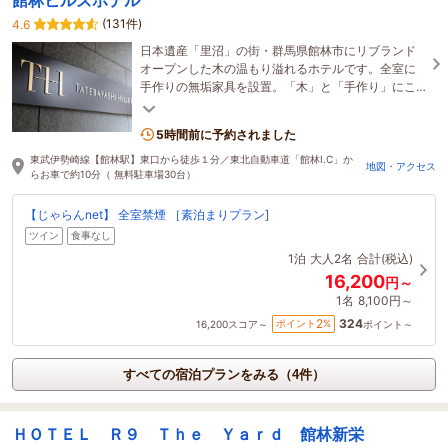
(131件)
4.6
日本遺産「里沼」の街・群馬県館林市にリブランド
オープンした木の温もり溢れるホテルです。全室に
手作りの無垢家具を設置。「木」と「手作り」にこ
だわったあたたかな空間でどうぞおくつろぎくださ
いませ。
5時間前に予約されました
東武伊勢崎線【館林駅】東口から徒歩１分／東北自動車道「館林I.C」か
地図・アクセス
らお車で約10分（ 無料駐車場30台）
【じゃらんnet】 全室禁煙 ［素泊まりプラン]
ツイン
食事なし
1泊
大人2名
合計(税込)
16,200
円～
1名
8,100円～
324
2
ポイント
%
16,200
スコア～
ポイント～
すべての宿泊プランをみる（4件）
ＨＯＴＥＬ Ｒ９ Ｔｈｅ Ｙａｒｄ 館林新栄