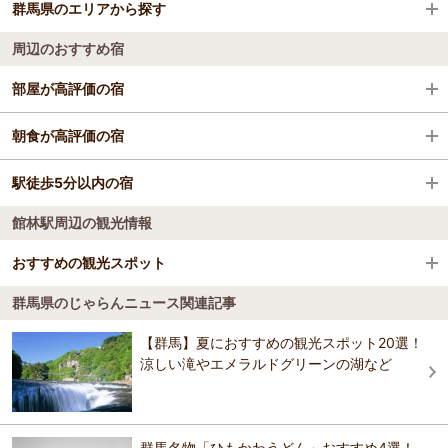
群馬県のエリアから探す
前橋駅
富岡製糸場
周辺のおすすめ宿
伊勢崎駅
草津温泉
万座・嬬恋・北軽井沢
部屋が高評価の宿
太田駅
伊香保温泉の石段街
前橋・高崎・伊勢崎・太田･榛名
天然温泉 妙義の湯 ドーミーイン前橋
朝食が高評価の宿
新前橋駅
西の河原露天風呂
草津・尻焼・花敷
天然温泉 妙義の湯 ドーミーイン前橋
駅徒歩5分以内の宿
ホテル シーラックパル高崎
高崎問屋町駅
伊香保おもちゃと人形・自動車博物館
水上・月夜野・猿ヶ京・法師
館林駅周辺の観光情報
天然温泉 妙義の湯 ドーミーイン前橋
ホテル シーラックパル高崎
新町駅
伊香保グリーン牧場
渋川・伊香保
新前橋ターミナルホテル
おすすめの観光スポット
ベルズイン前橋
西小泉駅
榛名神社
沼田・老神・尾瀬
新前橋ターミナルホテル
群馬県のじゃらんニュース関連記事
高崎ワシントンホテルプラザ
上毛野はにわの里公園
3.9
新伊勢崎駅
熱乃湯
赤城・桐生・渡良瀬
【群馬】夏におすすめの観光スポット20選！
新前橋ターミナルホテル
アパホテル〈前橋駅北〉
この公園一帯には６世紀初め東日本でも有数の勢力を誇った王の本拠
涼しい滝やエメラルドグリーンの湖など
アパホテル〈伊勢崎駅南〉
地があり、現在は石積みの巨大な古墳が復元。博物館の常設展示室で
倉賀野駅
草津熱帯圏
藤岡・碓氷・磯部・妙義
は１５００年前の世界を模型や出土品などで再現。はにわ工房では無
高崎ワシントンホテルプラザ
料のはにわ作り体験も。作ったはにわは名前等を入れ古墳の周りに設
高崎ワシントンホテルプラザ
ホテル ココ・グラン高崎
置される。訪れた記念に挑戦してみては。
道の駅たくみの里
四万・吾妻・川原湯
群馬名物「ひもかわうどん」おすすめ4選！