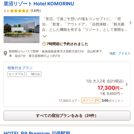
里沼リゾート Hotel KOMORINU
(14件)
4.6
「里沼」で過ごす憩いの場をコンセプトに、「宿
泊」「飲食」「アウトドア」「自然体験」「観光拠
点」とした機能を有する「リゾート」として展開を
行っています。
7時間前に予約されました
館林駅からバスで館林・板倉線板倉東洋大前駅方面12分 花山町東下
地図・アクセス
車 徒歩7分 東北道館林ICより約7分
朝食付きプラン
セミダブル
朝のみ
1泊
大人2名
合計(税込)
17,300
円～
1名
8,650円～
346
2
ポイント
%
17,300
スコア～
ポイント～
すべての宿泊プランをみる（24件）
HOTEL R9 Premium 川俣駅前