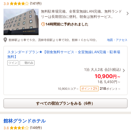
(141件)
3.9
無料駐車場完備。全客室無線LAN完備。無料ランド
リーは長期宿泊に便利。朝食は無料サービス。
14時間前に予約されました
館林駅より車で５分。茂林寺前駅より車で3分。館林ＩＣから10分。
地図・アクセス
スタンダードプラン★【朝食無料サービス・全室無線LAN完備・駐車場
無料】
ツイン
朝のみ
1泊
大人2名
合計(税込)
10,900
円～
1名
5,450円～
218
2
ポイント
%
10,900
スコア～
ポイント～
すべての宿泊プランをみる（6件）
館林グランドホテル
(146件)
3.6