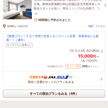
立地。館林花菖蒲園や田山花袋記念文学館等多くの
観光スポットが近い。明るくシンプルな内装で、1日
の疲れをふかふかのベッドで癒してくれる最高な施
1名がこの宿を見ています
設。
1時間前に予約されました
館林駅より徒歩2分
地図・アクセス
【新館プラン！】広々空間で全室シモンズベッド設置・長期滞在にも最
適！！（通年）
セミダブル
食事なし
1泊
大人2名
合計(税込)
15,000
円～
1名
7,500円～
300
2
ポイント
%
15,000
スコア～
ポイント～
往復航空券
の
宿泊＋交通がセットのプランをみる
すべての宿泊プランをみる（4件）