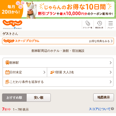
じゃらん
ゲスト
さん
お得な特典をみる
館林駅周辺のホテル・旅館・宿泊施設
館林駅
日付未定
1部屋 大人2名
こだわり条件を追加する
地図表示
おすすめ順
安い順
7
スコアについて
軒中
1
～
7
軒表示