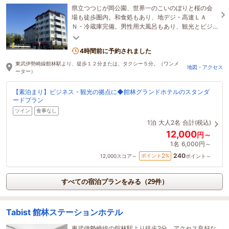
県立つつじが岡公園、世界一のこいのぼりと桜の会
場も徒歩圏内。和食処もあり、地デジ・高速ＬＡ
Ｎ・冷蔵庫完備。男性用大風呂もあり、観光とビジ
ネスに最適です。市内中心地にあり、周辺に飲食店
多数あり。
4時間前に予約されました
東武伊勢崎線館林駅より、徒歩１２分または、タクシー５分。（ワンメ
地図・アクセス
ーター）
【素泊まり】ビジネス・観光の拠点に◆館林グランドホテルのスタンダ
ードプラン
ツイン
食事なし
1泊
大人2名
合計(税込)
12,000
円～
1名
6,000円～
240
2
ポイント
%
12,000
スコア～
ポイント～
すべての宿泊プランをみる（29件）
Tabist 館林ステーションホテル
東武伊勢崎線の舘林駅より徒歩2分。アクセス良好な