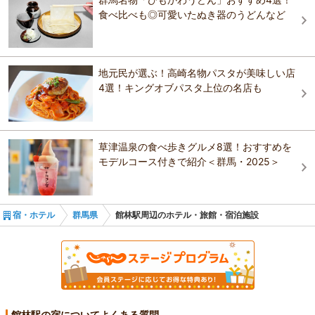
おすすめの観光スポットガイドを見る
ホテル ココ・グラン高崎
食べ比べも◎可愛いたぬき器のうどんなど
アパホテル〈伊勢崎駅南〉
榛名の湯 ドーミーイン高崎
ビジネスホテル寿々屋
ホテル ココ・グラン高崎
ホテルサンダーソン
地元民が選ぶ！高崎名物パスタが美味しい店
4選！キングオブパスタ上位の名店も
アパホテル〈高崎駅前〉2026年2月リニューアル
アパホテル〈高崎駅前〉2026年2月リニューアル
ホテルメトロポリタン高崎
太田グランドホテル Ohta Grand Hotel
太田グランドホテル Ohta Grand Hotel
草津温泉の食べ歩きグルメ8選！おすすめを
榛名湖温泉ゆうすげ
モデルコース付きで紹介＜群馬・2025＞
高崎アーバンホテル
高崎アーバンホテル
宿・ホテル
群馬県
館林駅周辺のホテル・旅館・宿泊施設
ニュー赤城＜高崎駅前＞
館林駅の宿についてよくある質問