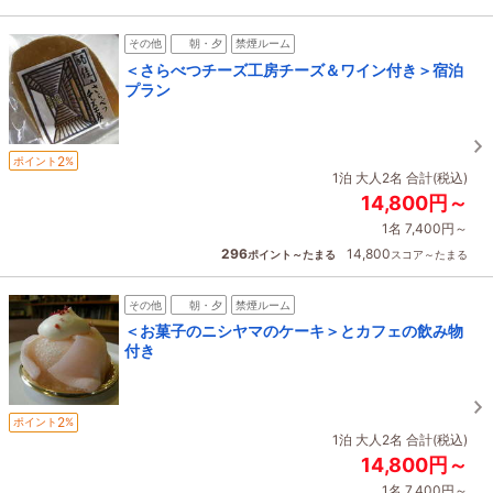
その他
朝・夕
禁煙ルーム
＜さらべつチーズ工房チーズ＆ワイン付き＞宿泊
プラン
2
ポイント
%
1泊 大人2名 合計(税込)
14,800円～
1名 7,400円～
296
14,800
ポイント～たまる
スコア～たまる
その他
朝・夕
禁煙ルーム
＜お菓子のニシヤマのケーキ＞とカフェの飲み物
付き
2
ポイント
%
1泊 大人2名 合計(税込)
14,800円～
1名 7,400円～