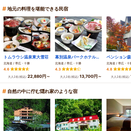
#
地元の料理を堪能できる民宿
トムラウシ温泉東大雪荘
幕別温泉パークホテル悠湯館
ペンション森
北海道 / 帯広・十勝
北海道 / 帯広・十勝
北海道 / 帯広・十
4.6
4.3
4.8
22,880円～
13,700円～
大人2名(税込)
大人2名(税込)
大人2名(税込)
#
自然の中に佇む隠れ家のような宿