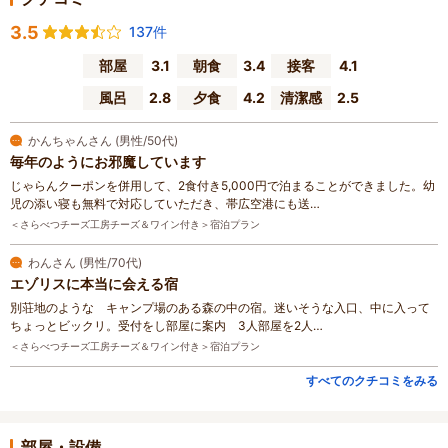
3.5
137件
部屋
3.1
朝食
3.4
接客
4.1
風呂
2.8
夕食
4.2
清潔感
2.5
かんちゃんさん (男性/50代)
毎年のようにお邪魔しています
じゃらんクーポンを併用して、2食付き5,000円で泊まることができました。幼
児の添い寝も無料で対応していただき、帯広空港にも送…
＜さらべつチーズ工房チーズ＆ワイン付き＞宿泊プラン
わんさん (男性/70代)
エゾリスに本当に会える宿
別荘地のような キャンプ場のある森の中の宿。迷いそうな入口、中に入って
ちょっとビックリ。受付をし部屋に案内 3人部屋を2人…
＜さらべつチーズ工房チーズ＆ワイン付き＞宿泊プラン
すべてのクチコミをみる
部屋・設備