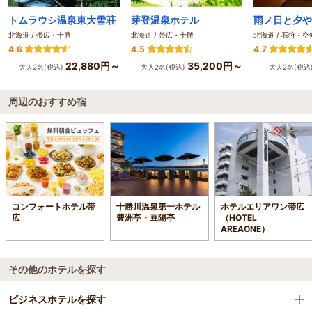
トムラウシ温泉東大雪荘
芽登温泉ホテル
雨ノ日と夕や
北海道 / 帯広・十勝
北海道 / 帯広・十勝
北海道 / 石狩・
4.6
4.5
4.7
22,880円～
35,200円～
大人2名(税込)
大人2名(税込)
大人2名(税込
周辺のおすすめ宿
コンフォートホテル帯
十勝川温泉第一ホテル
ホテルエリアワン帯広
広
豊洲亭・豆陽亭
（HOTEL
AREAONE）
その他のホテルを探す
ビジネスホテルを探す