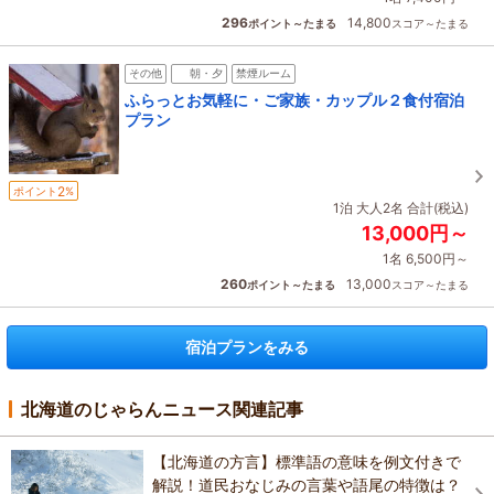
296
14,800
ポイント～たまる
スコア～たまる
その他
朝・夕
禁煙ルーム
ふらっとお気軽に・ご家族・カップル２食付宿泊
プラン
2
ポイント
%
1泊 大人2名 合計(税込)
13,000円～
1名 6,500円～
260
13,000
ポイント～たまる
スコア～たまる
宿泊プランをみる
北海道のじゃらんニュース関連記事
【北海道の方言】標準語の意味を例文付きで
解説！道民おなじみの言葉や語尾の特徴は？