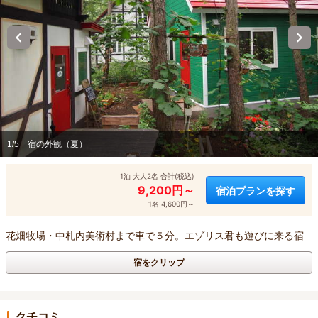
1/5
宿の外観（夏）
1泊 大人2名 合計(税込)
9,200円～
宿泊プランを探す
1名 4,600円～
花畑牧場・中札内美術村まで車で５分。エゾリス君も遊びに来る宿
宿をクリップ
クチコミ