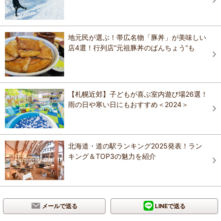
地元民が選ぶ！帯広名物「豚丼」が美味しい
店4選！行列店“元祖豚丼のぱんちょう”も
【札幌近郊】子どもが喜ぶ室内遊び場26選！
雨の日や寒い日にもおすすめ＜2024＞
北海道・道の駅ランキング2025発表！ラン
キング＆TOP3の魅力を紹介
メールで送る
LINEで送る