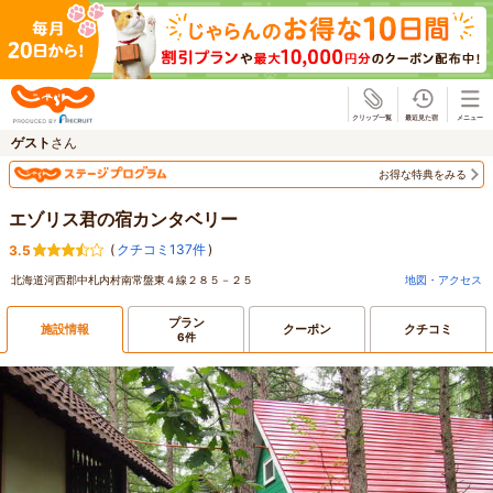
じゃらん
ゲスト
さん
お得な特典をみる
エゾリス君の宿カンタベリー
(
クチコミ137件
)
3.5
北海道河西郡中札内村南常盤東４線２８５－２５
地図・アクセス
プラン
施設情報
クーポン
クチコミ
6件