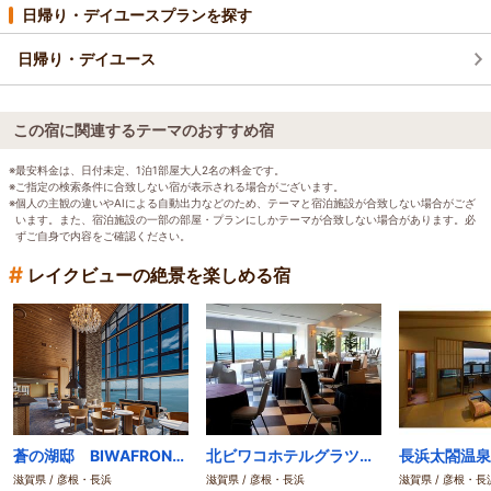
日帰り・デイユースプランを探す
日帰り・デイユース
この宿に関連するテーマのおすすめ宿
※最安料金は、日付未定、1泊1部屋大人2名の料金です。
※ご指定の検索条件に合致しない宿が表示される場合がございます。
※個人の主観の違いやAIによる自動出力などのため、テーマと宿泊施設が合致しない場合がござ
います。また、宿泊施設の一部の部屋・プランにしかテーマが合致しない場合があります。必
ずご自身で内容をご確認ください。
#
レイクビューの絶景を楽しめる宿
蒼の湖邸 BIWAFRONT HIKONE(ビワフロント彦根 23年8月20日開業)
北ビワコホテルグラツィエ
長浜太閤温泉
滋賀県 / 彦根・長浜
滋賀県 / 彦根・長浜
滋賀県 / 彦根・長