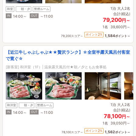
1泊
大人2名
和室
朝・夕
禁煙ルーム
合計(税込)
IN
OUT
14:00～
～11:00
79,200
円～
1名
39,600円～
2
ポイント
%
1,584
79,200スコア～
ポイント～
【近江牛しゃぶしゃぶ★★贅沢ランク】☆全室半露天風呂付客室
で寛ぐ☆
[新客室] 和洋室（1F）| 温泉露天風呂付★朝／夕ともお食事処
1泊
大人2名
和洋室
朝・夕
禁煙ルーム
合計(税込)
IN
OUT
14:00～
～11:00
78,100
円～
1名
39,050円～
2
ポイント
%
1,562
78,100スコア～
ポイント～