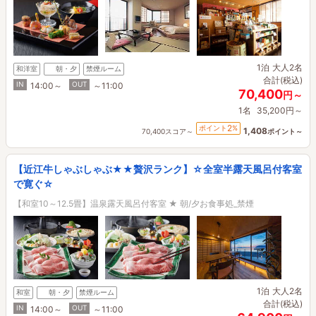
1泊
大人2名
和洋室
朝・夕
禁煙ルーム
合計(税込)
IN
OUT
14:00～
～11:00
70,400
円～
1名
35,200円～
2
ポイント
%
1,408
70,400スコア～
ポイント～
【近江牛しゃぶしゃぶ★★贅沢ランク】☆全室半露天風呂付客室
で寛ぐ☆
【和室10～12.5畳】温泉露天風呂付客室 ★ 朝/夕お食事処_禁煙
1泊
大人2名
和室
朝・夕
禁煙ルーム
合計(税込)
IN
OUT
14:00～
～11:00