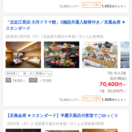
2
ポイント
%
1,452
72,600スコア～
ポイント～
「北近江長浜 大河ドラマ館」3施設共通入館券付き／京風会席 ★
スタンダード
[新客室] 和洋室（1F）| 温泉露天風呂付★朝／夕ともお食事処
1泊
大人2名
和洋室
朝・夕
禁煙ルーム
合計(税込)
IN
OUT
14:00～
～11:00
70,400
円～
1名
35,200円～
2
ポイント
%
1,408
70,400スコア～
ポイント～
【京風会席 ★スタンダード】半露天風呂付客室でごゆっくり
【和洋室（2F）】温泉露天風呂付★朝／夕ともお部屋食(禁煙)