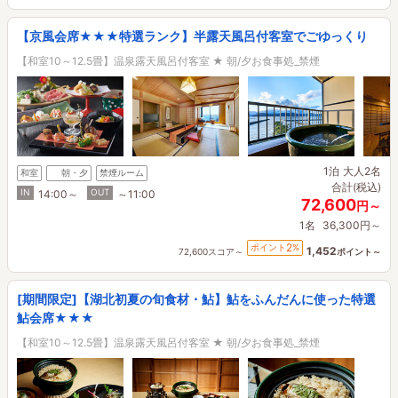
【京風会席★★★特選ランク】半露天風呂付客室でごゆっくり
【和室10～12.5畳】温泉露天風呂付客室 ★ 朝/夕お食事処_禁煙
1泊
大人2名
和室
朝・夕
禁煙ルーム
合計(税込)
IN
OUT
14:00～
～11:00
72,600
円～
1名
36,300円～
2
ポイント
%
1,452
72,600スコア～
ポイント～
[期間限定]【湖北初夏の旬食材・鮎】鮎をふんだんに使った特選
鮎会席★★★
【和室10～12.5畳】温泉露天風呂付客室 ★ 朝/夕お食事処_禁煙