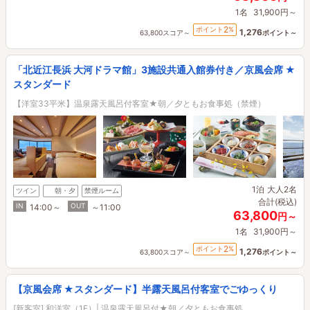
1名
31,900円～
2
ポイント
%
1,276
63,800スコア～
ポイント～
「北近江長浜 大河ドラマ館」3施設共通入館券付き／京風会席 ★
スタンダード
【洋室33平米】温泉露天風呂付客室★朝／夕ともお食事処（禁煙）
1泊
大人2名
ツイン
朝・夕
禁煙ルーム
合計(税込)
IN
OUT
14:00～
～11:00
63,800
円～
1名
31,900円～
2
ポイント
%
1,276
63,800スコア～
ポイント～
【京風会席 ★スタンダード】半露天風呂付客室でごゆっくり
[新客室] 和洋室（1F）| 温泉露天風呂付★朝／夕ともお食事処