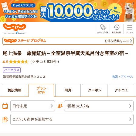
じゃらん
お得な特典をみる
尾上温泉 旅館紅鮎～全室温泉半露天風呂付き客室の宿～
(
クチコミ635件
)
4.5
ハイクラス
滋賀県長浜市湖北町尾上３１２
地図・アクセス
プラン
施設情報
写真
クーポン
クチコミ
87件
日付未定
1部屋 大人2名
こだわり条件を追加する