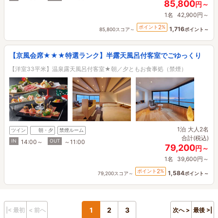
85,800
円～
1名
42,900円～
2
ポイント
%
1,716
85,800スコア～
ポイント～
【京風会席★★★特選ランク】半露天風呂付客室でごゆっくり
【洋室33平米】温泉露天風呂付客室★朝／夕ともお食事処（禁煙）
1泊
大人2名
ツイン
朝・夕
禁煙ルーム
合計(税込)
IN
OUT
14:00～
～11:00
79,200
円～
1名
39,600円～
2
ポイント
%
1,584
79,200スコア～
ポイント～
1
2
3
|< 最初
< 前へ
次へ >
最後 >|