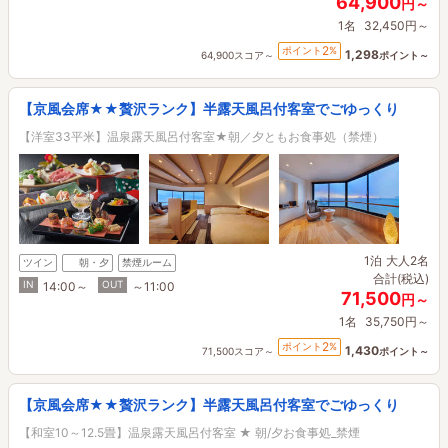
64,900
円～
1名
32,450円～
2
ポイント
%
1,298
64,900スコア～
ポイント～
【京風会席★★贅沢ランク】半露天風呂付客室でごゆっくり
【洋室33平米】温泉露天風呂付客室★朝／夕ともお食事処（禁煙）
1泊
大人2名
ツイン
朝・夕
禁煙ルーム
合計(税込)
IN
OUT
14:00～
～11:00
71,500
円～
1名
35,750円～
2
ポイント
%
1,430
71,500スコア～
ポイント～
【京風会席★★贅沢ランク】半露天風呂付客室でごゆっくり
【和室10～12.5畳】温泉露天風呂付客室 ★ 朝/夕お食事処_禁煙