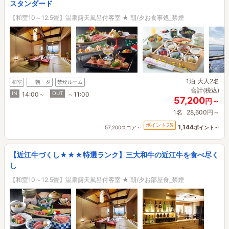
スタンダード
【和室10～12.5畳】温泉露天風呂付客室 ★ 朝/夕お食事処_禁煙
1泊
大人2名
和室
朝・夕
禁煙ルーム
合計(税込)
IN
OUT
14:00～
～11:00
57,200
円～
1名
28,600円～
2
ポイント
%
1,144
57,200スコア～
ポイント～
【近江牛づくし★★★特選ランク】三大和牛の近江牛を食べ尽く
し
【和室10～12.5畳】温泉露天風呂付客室 ★ 朝/夕お部屋食_禁煙