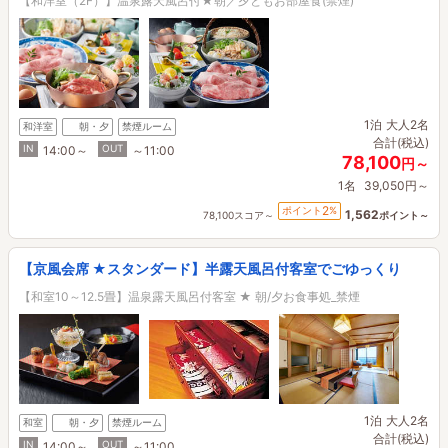
【和洋室（2F）】温泉露天風呂付★朝／夕ともお部屋食(禁煙)
1泊
大人2名
和洋室
朝・夕
禁煙ルーム
合計(税込)
IN
OUT
14:00～
～11:00
78,100
円～
1名
39,050円～
2
ポイント
%
1,562
78,100スコア～
ポイント～
【京風会席 ★スタンダード】半露天風呂付客室でごゆっくり
【和室10～12.5畳】温泉露天風呂付客室 ★ 朝/夕お食事処_禁煙
1泊
大人2名
和室
朝・夕
禁煙ルーム
合計(税込)
IN
OUT
14:00～
～11:00