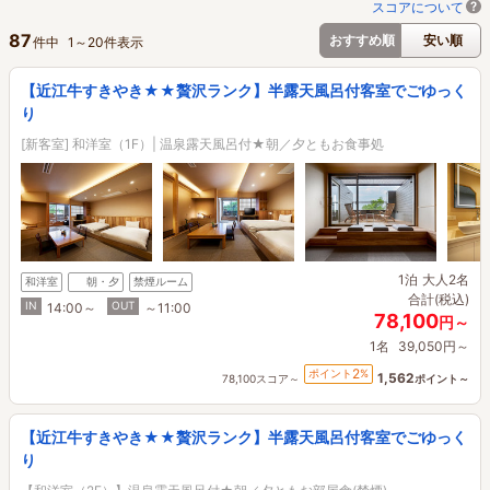
スコアについて
87
おすすめ順
安い順
件中
1
～
20
件表示
【近江牛すきやき★★贅沢ランク】半露天風呂付客室でごゆっく
り
[新客室] 和洋室（1F）| 温泉露天風呂付★朝／夕ともお食事処
1泊
大人2名
和洋室
朝・夕
禁煙ルーム
合計(税込)
IN
OUT
14:00～
～11:00
78,100
円～
1名
39,050円～
2
ポイント
%
1,562
78,100スコア～
ポイント～
【近江牛すきやき★★贅沢ランク】半露天風呂付客室でごゆっく
り