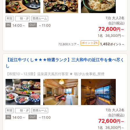
1泊
大人2名
和室
朝・夕
禁煙ルーム
合計(税込)
IN
OUT
14:00～
～11:00
72,600
円～
1名
36,300円～
2
ポイント
%
1,452
72,600スコア～
ポイント～
【近江牛づくし★★★特選ランク】三大和牛の近江牛を食べ尽く
し
【和室10～12.5畳】温泉露天風呂付客室 ★ 朝/夕お食事処_禁煙
1泊
大人2名
和室
朝・夕
禁煙ルーム
合計(税込)
IN
OUT
14:00～
～11:00
72,600
円～
1名
36,300円～