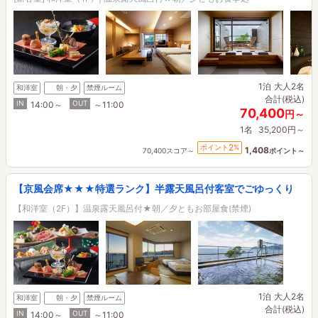
1泊
大人2名
和洋室
朝・夕
禁煙ルーム
合計(税込)
IN
OUT
14:00～
～11:00
70,400
円～
1名
35,200円～
2
ポイント
%
1,408
70,400スコア～
ポイント～
【京風会席★★★特選ランク】半露天風呂付客室でごゆっくり
【和洋室（2F）】温泉露天風呂付★朝／夕ともお部屋食(禁煙)
1泊
大人2名
和洋室
朝・夕
禁煙ルーム
合計(税込)
IN
OUT
14:00～
～11:00