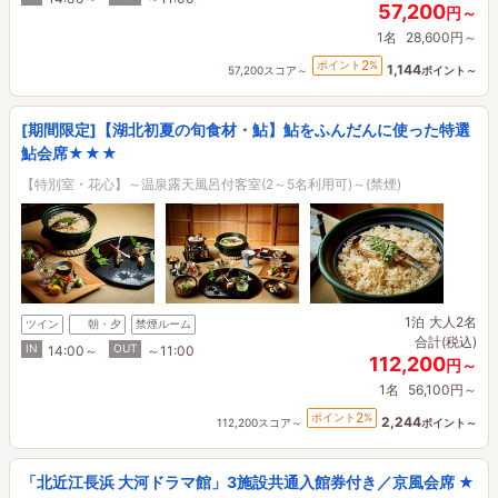
57,200
円～
1名
28,600円～
2
ポイント
%
1,144
57,200スコア～
ポイント～
[期間限定]【湖北初夏の旬食材・鮎】鮎をふんだんに使った特選
鮎会席★★★
【特別室・花心】～温泉露天風呂付客室(2～5名利用可)～(禁煙)
1泊
大人2名
ツイン
朝・夕
禁煙ルーム
合計(税込)
IN
OUT
14:00～
～11:00
112,200
円～
1名
56,100円～
2
ポイント
%
2,244
112,200スコア～
ポイント～
「北近江長浜 大河ドラマ館」3施設共通入館券付き／京風会席 ★